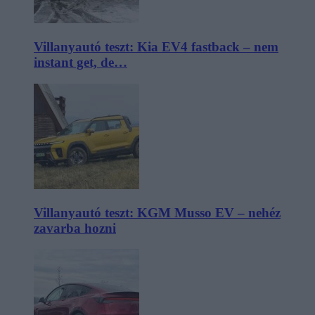
Villanyautó teszt: Kia EV4 fastback – nem
instant get, de…
Villanyautó teszt: KGM Musso EV – nehéz
zavarba hozni