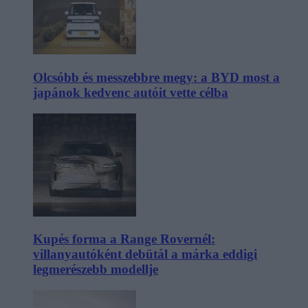
Olcsóbb és messzebbre megy: a BYD most a
japánok kedvenc autóit vette célba
Kupés forma a Range Rovernél:
villanyautóként debütál a márka eddigi
legmerészebb modellje