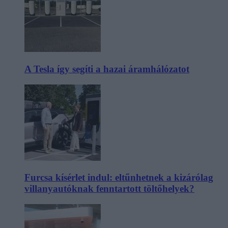
A Tesla így segíti a hazai áramhálózatot
Furcsa kísérlet indul: eltűnhetnek a kizárólag
villanyautóknak fenntartott töltőhelyek?