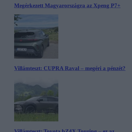
Megérkezett Magyarországra az Xpeng P7+
Villámteszt: CUPRA Raval – megéri a pénzét?
Villámteszt: Toyota bZ4X Touring – ez az,