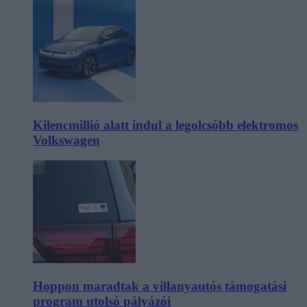
Kilencmillió alatt indul a legolcsóbb elektromos
Volkswagen
Hoppon maradtak a villanyautós támogatási
program utolsó pályázói