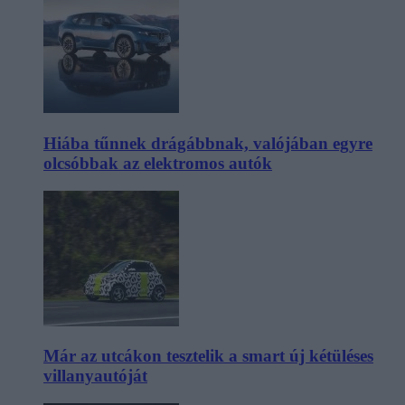
Hiába tűnnek drágábbnak, valójában egyre
olcsóbbak az elektromos autók
Már az utcákon tesztelik a smart új kétüléses
villanyautóját