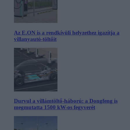
Az E.ON is a rendkívüli helyzethez igazítja a
villanyautó-töltőit
Durvul a villámtöltő-háború: a Dongfeng is
megmutatta 1500 kW-os fegyverét