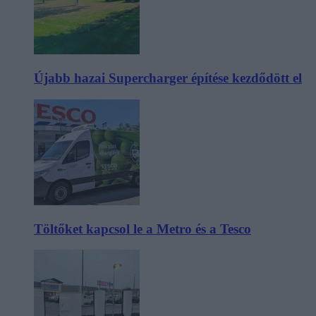
Újabb hazai Supercharger építése kezdődött el
Töltőket kapcsol le a Metro és a Tesco