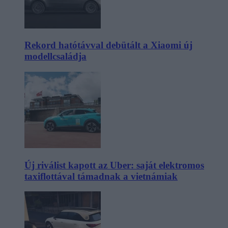
Rekord hatótávval debütált a Xiaomi új
modellcsaládja
Új riválist kapott az Uber: saját elektromos
taxiflottával támadnak a vietnámiak