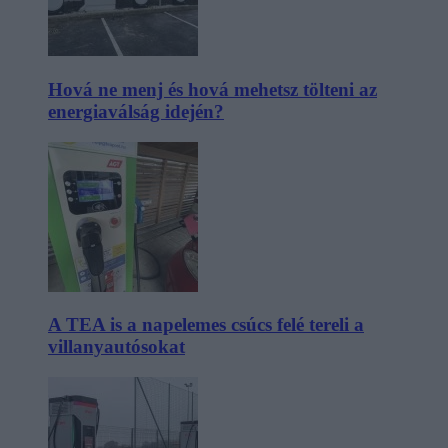
Hová ne menj és hová mehetsz tölteni az
energiaválság idején?
A TEA is a napelemes csúcs felé tereli a
villanyautósokat