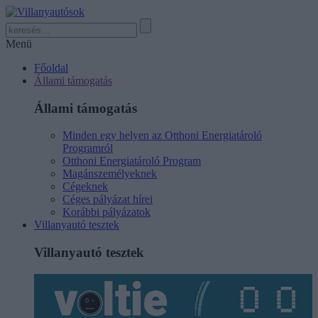
Menü
Főoldal
Állami támogatás
Állami támogatás
Minden egy helyen az Otthoni Energiatároló
Programról
Otthoni Energiatároló Program
Magánszemélyeknek
Cégeknek
Céges pályázat hírei
Korábbi pályázatok
Villanyautó tesztek
Villanyautó tesztek