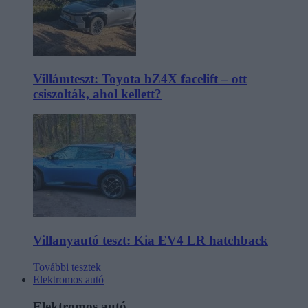
Villámteszt: Toyota bZ4X facelift – ott
csiszolták, ahol kellett?
Villanyautó teszt: Kia EV4 LR hatchback
További tesztek
Elektromos autó
Elektromos autó