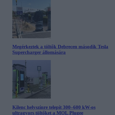
Megérkeztek a töltők Debrecen második Tesla
Supercharger állomására
Kilenc helyszínre telepít 300–600 kW-os
ultragyors töltőket a MOL Plugee