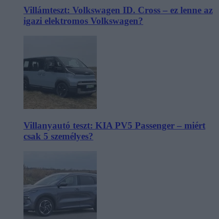
Villámteszt: Volkswagen ID. Cross – ez lenne az
igazi elektromos Volkswagen?
Villanyautó teszt: KIA PV5 Passenger – miért
csak 5 személyes?