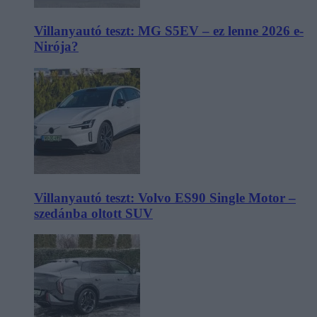
Villanyautó teszt: MG S5EV – ez lenne 2026 e-
Nirója?
Villanyautó teszt: Volvo ES90 Single Motor –
szedánba oltott SUV