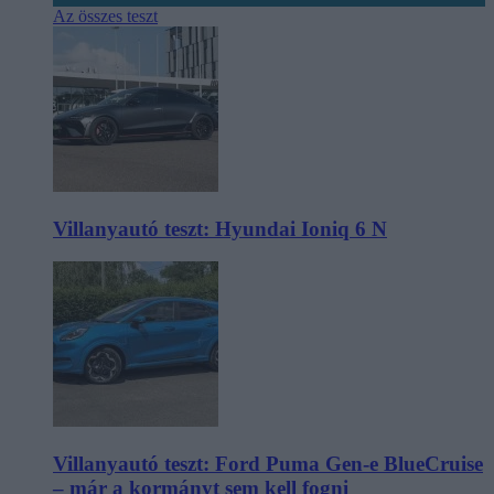
Az összes teszt
Villanyautó teszt: Hyundai Ioniq 6 N
Villanyautó teszt: Ford Puma Gen-e BlueCruise
– már a kormányt sem kell fogni