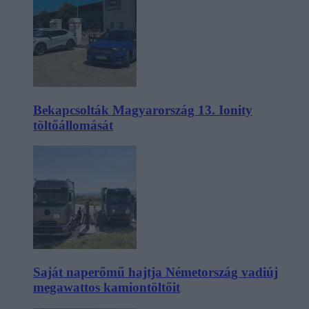
Bekapcsolták Magyarország 13. Ionity
töltőállomását
Saját naperőmű hajtja Németország vadiúj
megawattos kamiontöltőit