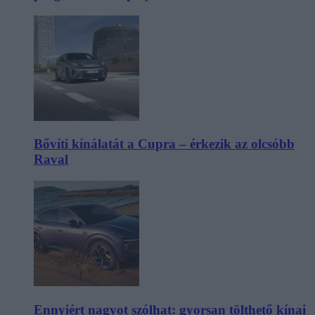
Bővíti kínálatát a Cupra – érkezik az olcsóbb
Raval
Ennyiért nagyot szólhat: gyorsan tölthető kínai