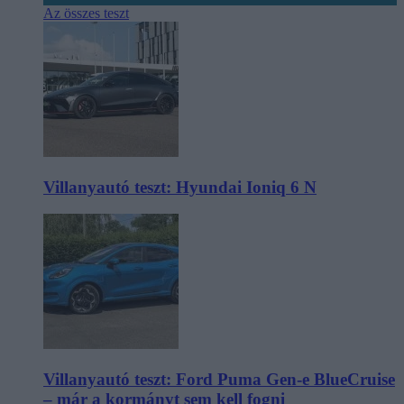
Az összes teszt
Villanyautó teszt: Hyundai Ioniq 6 N
Villanyautó teszt: Ford Puma Gen-e BlueCruise
– már a kormányt sem kell fogni