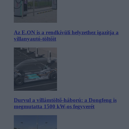
Az E.ON is a rendkívüli helyzethez igazítja a
villanyautó-töltőit
Durvul a villámtöltő-háború: a Dongfeng is
megmutatta 1500 kW-os fegyverét