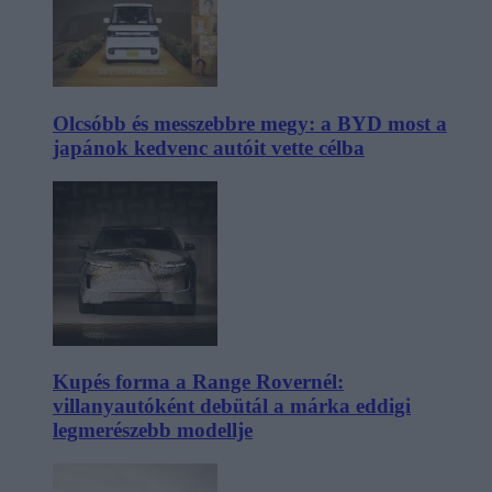
Olcsóbb és messzebbre megy: a BYD most a
japánok kedvenc autóit vette célba
Kupés forma a Range Rovernél:
villanyautóként debütál a márka eddigi
legmerészebb modellje