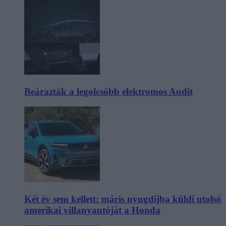
Beárazták a legolcsóbb elektromos Audit
Két év sem kellett: máris nyugdíjba küldi utolsó
amerikai villanyautóját a Honda