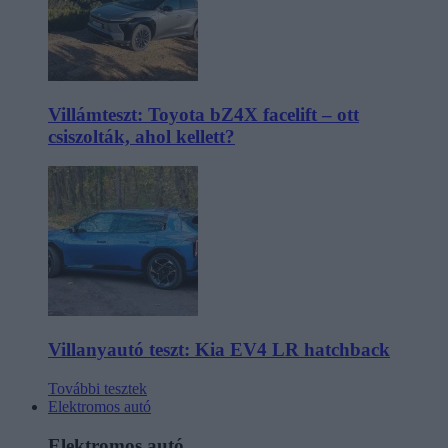
Villámteszt: Toyota bZ4X facelift – ott
csiszolták, ahol kellett?
Villanyautó teszt: Kia EV4 LR hatchback
További tesztek
Elektromos autó
Elektromos autó