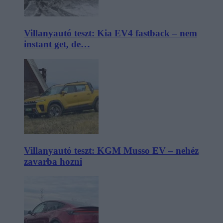
Villanyautó teszt: Kia EV4 fastback – nem
instant get, de…
Villanyautó teszt: KGM Musso EV – nehéz
zavarba hozni