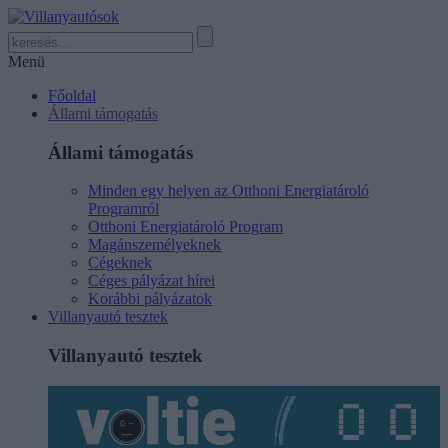
Menü
Főoldal
Állami támogatás
Állami támogatás
Minden egy helyen az Otthoni Energiatároló
Programról
Otthoni Energiatároló Program
Magánszemélyeknek
Cégeknek
Céges pályázat hírei
Korábbi pályázatok
Villanyautó tesztek
Villanyautó tesztek