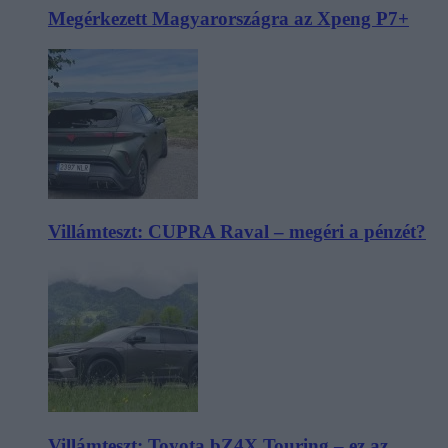
Megérkezett Magyarországra az Xpeng P7+
Villámteszt: CUPRA Raval – megéri a pénzét?
Villámteszt: Toyota bZ4X Touring – ez az,