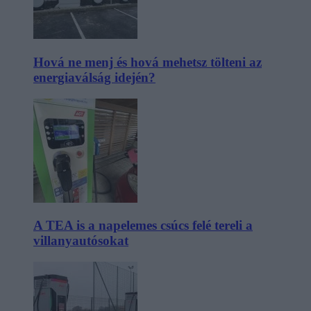
Hová ne menj és hová mehetsz tölteni az
energiaválság idején?
A TEA is a napelemes csúcs felé tereli a
villanyautósokat