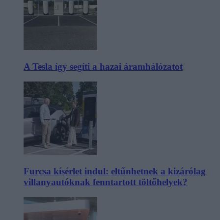
A Tesla így segíti a hazai áramhálózatot
Furcsa kísérlet indul: eltűnhetnek a kizárólag
villanyautóknak fenntartott töltőhelyek?