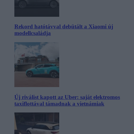
Rekord hatótávval debütált a Xiaomi új
modellcsaládja
Új riválist kapott az Uber: saját elektromos
taxiflottával támadnak a vietnámiak