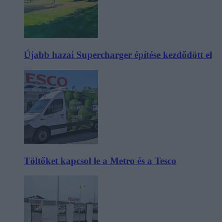
Újabb hazai Supercharger építése kezdődött el
Töltőket kapcsol le a Metro és a Tesco