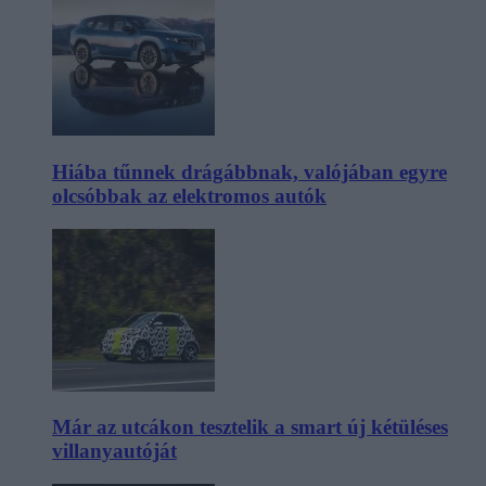
Hiába tűnnek drágábbnak, valójában egyre
olcsóbbak az elektromos autók
Már az utcákon tesztelik a smart új kétüléses
villanyautóját