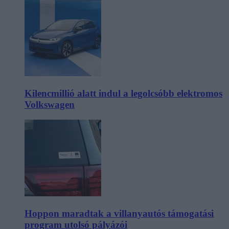
Kilencmillió alatt indul a legolcsóbb elektromos
Volkswagen
Hoppon maradtak a villanyautós támogatási
program utolsó pályázói