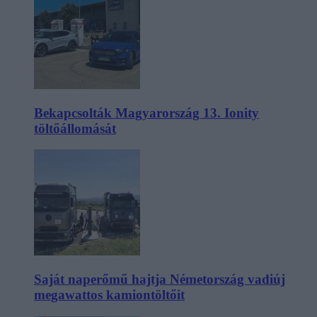
Bekapcsolták Magyarország 13. Ionity
töltőállomását
Saját naperőmű hajtja Németország vadiúj
megawattos kamiontöltőit