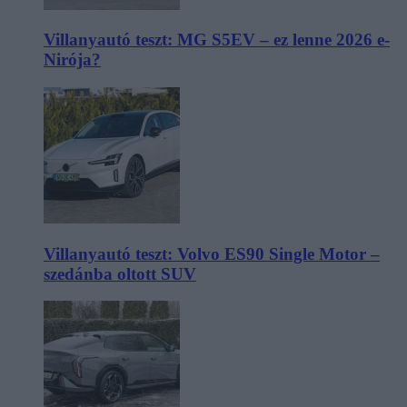
Villanyautó teszt: MG S5EV – ez lenne 2026 e-
Nirója?
Villanyautó teszt: Volvo ES90 Single Motor –
szedánba oltott SUV