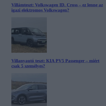
Villámteszt: Volkswagen ID. Cross – ez lenne az
igazi elektromos Volkswagen?
Villanyautó teszt: KIA PV5 Passenger – miért
csak 5 személyes?