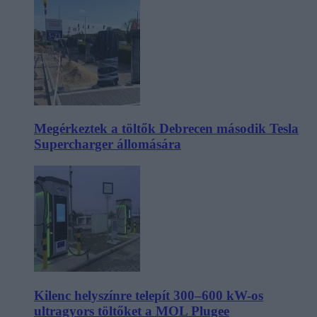
Megérkeztek a töltők Debrecen második Tesla
Supercharger állomására
Kilenc helyszínre telepít 300–600 kW-os
ultragyors töltőket a MOL Plugee