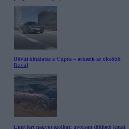
Bővíti kínálatát a Cupra – érkezik az olcsóbb
Raval
Ennyiért nagyot szólhat: gyorsan tölthető kínai