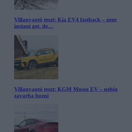
Villanyautó teszt: Kia EV4 fastback – nem
instant get, de…
Villanyautó teszt: KGM Musso EV – nehéz
zavarba hozni