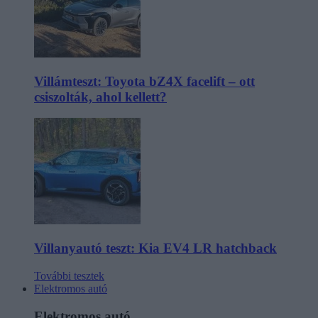
Villámteszt: Toyota bZ4X facelift – ott
csiszolták, ahol kellett?
Villanyautó teszt: Kia EV4 LR hatchback
További tesztek
Elektromos autó
Elektromos autó