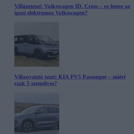
Villámteszt: Volkswagen ID. Cross – ez lenne az
igazi elektromos Volkswagen?
Villanyautó teszt: KIA PV5 Passenger – miért
csak 5 személyes?