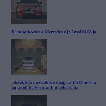
Bemutatkozott a Mercedes új városi SUV-ja
Olcsóbb és messzebbre megy: a BYD most a
japánok kedvenc autóit vette célba