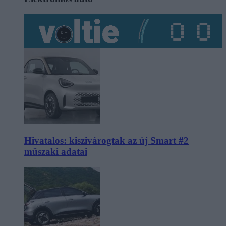
Hivatalos: kiszivárogtak az új Smart #2
műszaki adatai