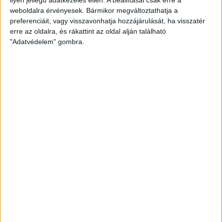
weboldalra érvényesek. Bármikor megváltoztathatja a
preferenciáit, vagy visszavonhatja hozzájárulását, ha visszatér
erre az oldalra, és rákattint az oldal alján található
"Adatvédelem" gombra.
Hoppon maradtak a villanyautós támogatási
program utolsó pályázói
Bővíti kínálatát a Cupra – érkezik az olcsóbb