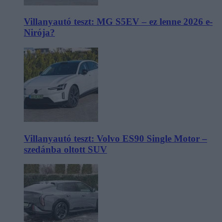
Villanyautó teszt: MG S5EV – ez lenne 2026 e-
Nirója?
Villanyautó teszt: Volvo ES90 Single Motor –
szedánba oltott SUV