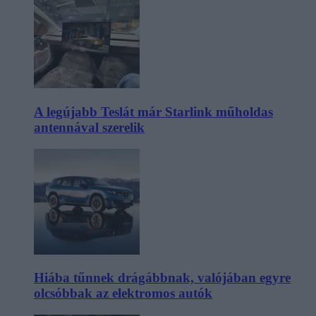
A legújabb Teslát már Starlink műholdas
antennával szerelik
Hiába tűnnek drágábbnak, valójában egyre
olcsóbbak az elektromos autók