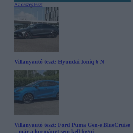
Az összes teszt
Villanyautó teszt: Hyundai Ioniq 6 N
Villanyautó teszt: Ford Puma Gen-e BlueCruise
– már a kormányt sem kell fogni