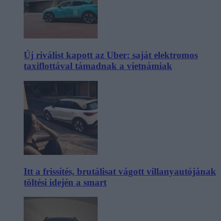
Új riválist kapott az Uber: saját elektromos
taxiflottával támadnak a vietnámiak
Itt a frissítés, brutálisat vágott villanyautójának
töltési idején a smart