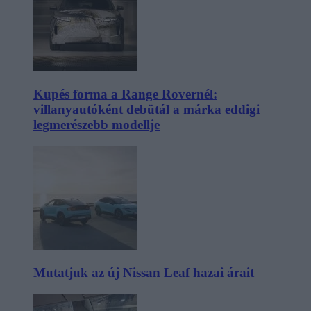
Kupés forma a Range Rovernél:
villanyautóként debütál a márka eddigi
legmerészebb modellje
Mutatjuk az új Nissan Leaf hazai árait