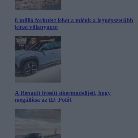
8 millió forintért lehet a miénk a legnépszerűbb
kínai villanyautó
A Renault frissíti sikermodelljeit, hogy
megállítsa az ID. Polót