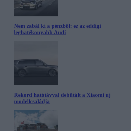
Nem zabál ki a pénzből: ez az eddigi
leghatékonyabb Audi
Rekord hatótávval debütált a Xiaomi új
modellcsaládja