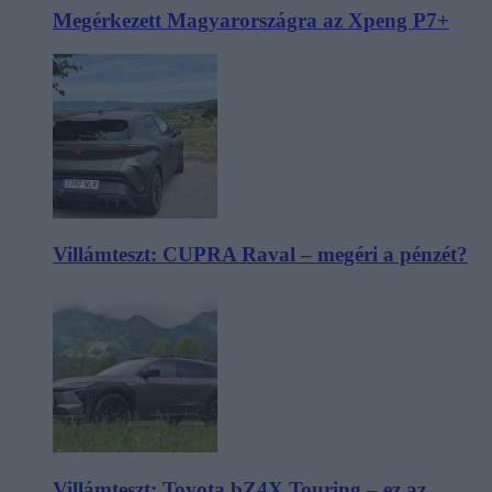
Megérkezett Magyarországra az Xpeng P7+
Villámteszt: CUPRA Raval – megéri a pénzét?
Villámteszt: Toyota bZ4X Touring – ez az,