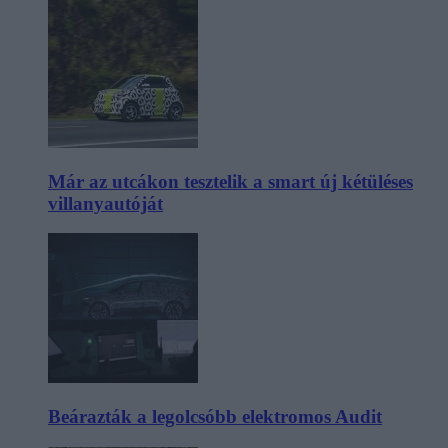
Már az utcákon tesztelik a smart új kétüléses
villanyautóját
Beárazták a legolcsóbb elektromos Audit