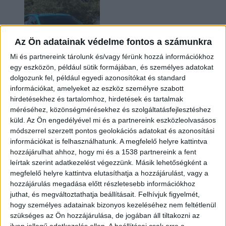
Az Ön adatainak védelme fontos a számunkra
Mi és partnereink tárolunk és/vagy férünk hozzá információkhoz
egy eszközön, például sütik formájában, és személyes adatokat
dolgozunk fel, például egyedi azonosítókat és standard
információkat, amelyeket az eszköz személyre szabott
Két év sem kellett: máris nyugdíjba küldi utolsó
hirdetésekhez és tartalomhoz, hirdetések és tartalmak
amerikai villanyautóját a Honda
méréséhez, közönségmérésekhez és szolgáltatásfejlesztéshez
küld.
Az Ön engedélyével mi és a partnereink eszközleolvasásos
módszerrel szerzett pontos geolokációs adatokat és azonosítási
információkat is felhasználhatunk. A megfelelő helyre kattintva
hozzájárulhat ahhoz, hogy mi és a 1538 partnereink a fent
leírtak szerint adatkezelést végezzünk. Másik lehetőségként a
megfelelő helyre kattintva elutasíthatja a hozzájárulást, vagy a
hozzájárulás megadása előtt részletesebb információkhoz
juthat, és megváltoztathatja beállításait.
Felhívjuk figyelmét,
hogy személyes adatainak bizonyos kezeléséhez nem feltétlenül
Kilencmillió alatt indul a legolcsóbb elektromos
szükséges az Ön hozzájárulása, de jogában áll tiltakozni az
Volkswagen
ilyen jellegű adatkezelés ellen. A beállításai csak erre a