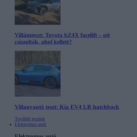
Villámteszt: Toyota bZ4X facelift – ott
csiszolták, ahol kellett?
Villanyautó teszt: Kia EV4 LR hatchback
További tesztek
Elektromos autó
Elektromos autó