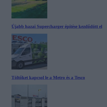
Újabb hazai Supercharger építése kezdődött el
Töltőket kapcsol le a Metro és a Tesco