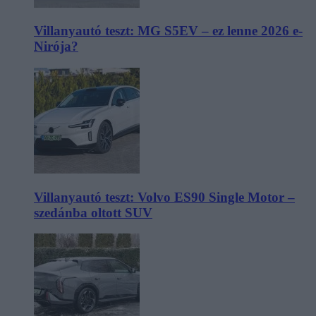
Villanyautó teszt: MG S5EV – ez lenne 2026 e-
Nirója?
Villanyautó teszt: Volvo ES90 Single Motor –
szedánba oltott SUV