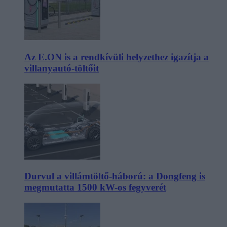
Az E.ON is a rendkívüli helyzethez igazítja a
villanyautó-töltőit
Durvul a villámtöltő-háború: a Dongfeng is
megmutatta 1500 kW-os fegyverét