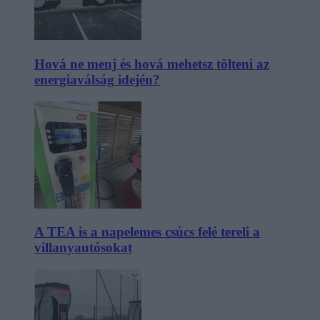
Hová ne menj és hová mehetsz tölteni az
energiaválság idején?
A TEA is a napelemes csúcs felé tereli a
villanyautósokat