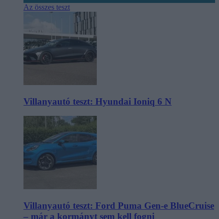
Az összes teszt
Villanyautó teszt: Hyundai Ioniq 6 N
Villanyautó teszt: Ford Puma Gen-e BlueCruise
– már a kormányt sem kell fogni