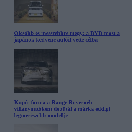
Olcsóbb és messzebbre megy: a BYD most a
japánok kedvenc autóit vette célba
Kupés forma a Range Rovernél:
villanyautóként debütál a márka eddigi
legmerészebb modellje