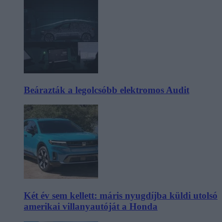
Beárazták a legolcsóbb elektromos Audit
Két év sem kellett: máris nyugdíjba küldi utolsó
amerikai villanyautóját a Honda