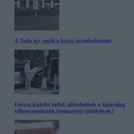
A Tesla így segíti a hazai áramhálózatot
Furcsa kísérlet indul: eltűnhetnek a kizárólag
villanyautóknak fenntartott töltőhelyek?