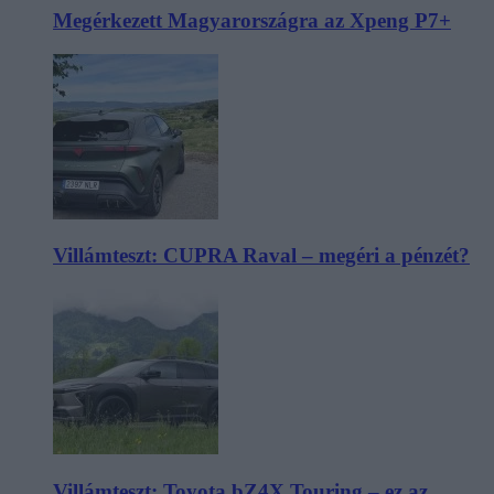
Megérkezett Magyarországra az Xpeng P7+
Villámteszt: CUPRA Raval – megéri a pénzét?
Villámteszt: Toyota bZ4X Touring – ez az,