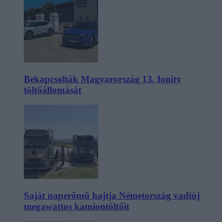
Bekapcsolták Magyarország 13. Ionity
töltőállomását
Saját naperőmű hajtja Németország vadiúj
megawattos kamiontöltőit