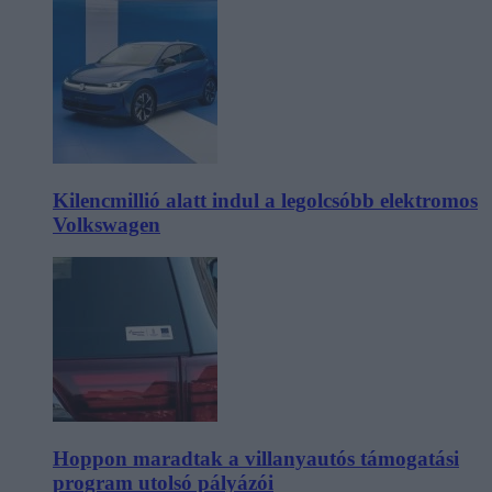
Kilencmillió alatt indul a legolcsóbb elektromos
Volkswagen
Hoppon maradtak a villanyautós támogatási
program utolsó pályázói