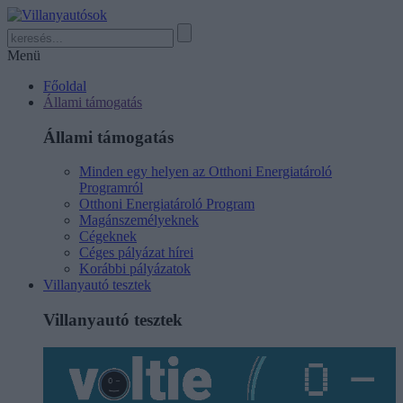
Menü
Főoldal
Állami támogatás
Állami támogatás
Minden egy helyen az Otthoni Energiatároló
Programról
Otthoni Energiatároló Program
Magánszemélyeknek
Cégeknek
Céges pályázat hírei
Korábbi pályázatok
Villanyautó tesztek
Villanyautó tesztek