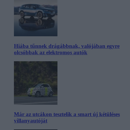
Hiába tűnnek drágábbnak, valójában egyre
olcsóbbak az elektromos autók
Már az utcákon tesztelik a smart új kétüléses
villanyautóját