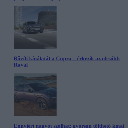
Bővíti kínálatát a Cupra – érkezik az olcsóbb
Raval
Ennyiért nagyot szólhat: gyorsan tölthető kínai