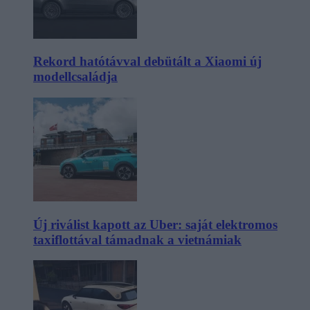
Rekord hatótávval debütált a Xiaomi új
modellcsaládja
Új riválist kapott az Uber: saját elektromos
taxiflottával támadnak a vietnámiak