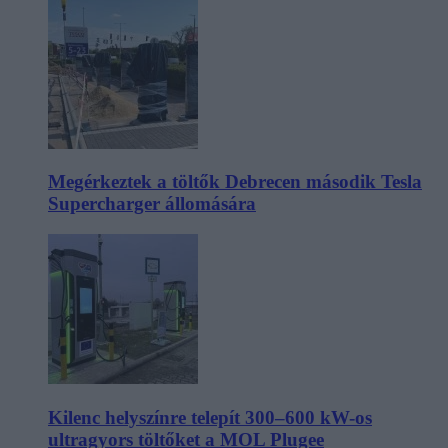
Megérkeztek a töltők Debrecen második Tesla
Supercharger állomására
Kilenc helyszínre telepít 300–600 kW-os
ultragyors töltőket a MOL Plugee