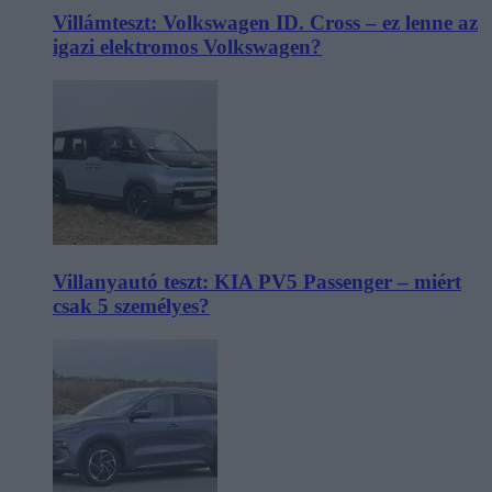
Villámteszt: Volkswagen ID. Cross – ez lenne az
igazi elektromos Volkswagen?
Villanyautó teszt: KIA PV5 Passenger – miért
csak 5 személyes?