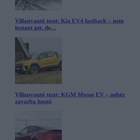
Villanyautó teszt: Kia EV4 fastback – nem
instant get, de…
Villanyautó teszt: KGM Musso EV – nehéz
zavarba hozni