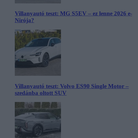
Villanyautó teszt: MG S5EV – ez lenne 2026 e-
Nirója?
Villanyautó teszt: Volvo ES90 Single Motor –
szedánba oltott SUV