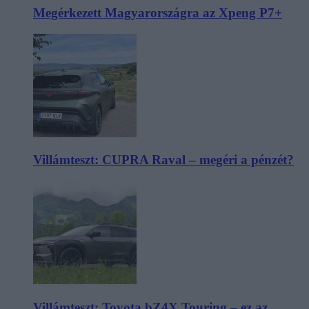
Megérkezett Magyarországra az Xpeng P7+
Villámteszt: CUPRA Raval – megéri a pénzét?
Villámteszt: Toyota bZ4X Touring – ez az,