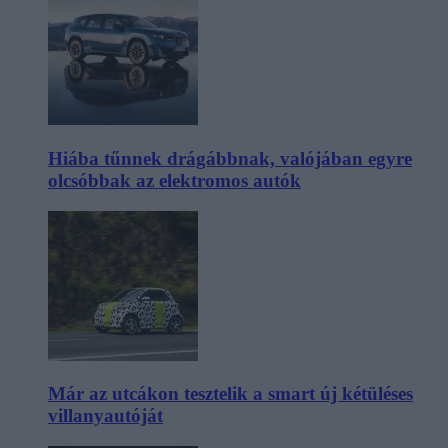
Hiába tűnnek drágábbnak, valójában egyre
olcsóbbak az elektromos autók
Már az utcákon tesztelik a smart új kétüléses
villanyautóját