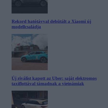
Rekord hatótávval debütált a Xiaomi új
modellcsaládja
Új riválist kapott az Uber: saját elektromos
taxiflottával támadnak a vietnámiak