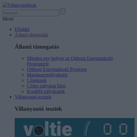
Menü
Főoldal
Állami támogatás
Állami támogatás
Minden egy helyen az Otthoni Energiatároló
Programról
Otthoni Energiatároló Program
Magánszemélyeknek
Cégeknek
Céges pályázat hírei
Korábbi pályázatok
Villanyautó tesztek
Villanyautó tesztek