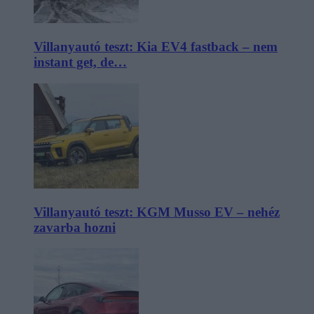
Villanyautó teszt: Kia EV4 fastback – nem
instant get, de…
Villanyautó teszt: KGM Musso EV – nehéz
zavarba hozni