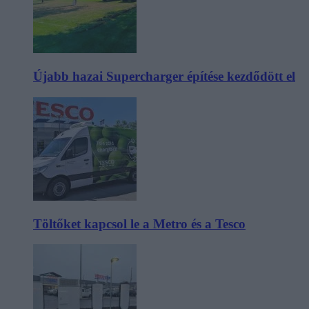
Újabb hazai Supercharger építése kezdődött el
Töltőket kapcsol le a Metro és a Tesco