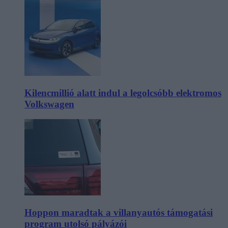
Kilencmillió alatt indul a legolcsóbb elektromos
Volkswagen
Hoppon maradtak a villanyautós támogatási
program utolsó pályázói