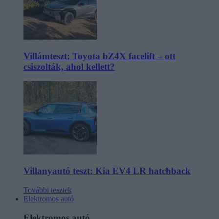
Villámteszt: Toyota bZ4X facelift – ott
csiszolták, ahol kellett?
Villanyautó teszt: Kia EV4 LR hatchback
További tesztek
Elektromos autó
Elektromos autó