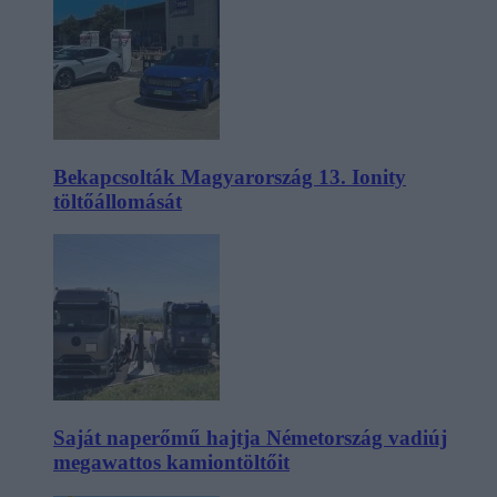
Bekapcsolták Magyarország 13. Ionity
töltőállomását
Saját naperőmű hajtja Németország vadiúj
megawattos kamiontöltőit