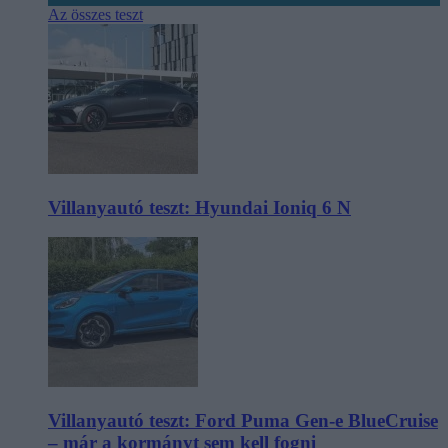
Az összes teszt
Villanyautó teszt: Hyundai Ioniq 6 N
Villanyautó teszt: Ford Puma Gen-e BlueCruise
– már a kormányt sem kell fogni