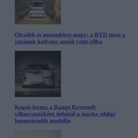
Olcsóbb és messzebbre megy: a BYD most a
japánok kedvenc autóit vette célba
Kupés forma a Range Rovernél:
villanyautóként debütál a márka eddigi
legmerészebb modellje