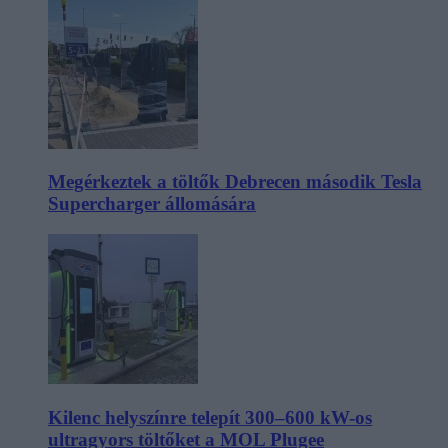
Megérkeztek a töltők Debrecen második Tesla
Supercharger állomására
Kilenc helyszínre telepít 300–600 kW-os
ultragyors töltőket a MOL Plugee