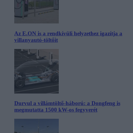
Az E.ON is a rendkívüli helyzethez igazítja a
villanyautó-töltőit
Durvul a villámtöltő-háború: a Dongfeng is
megmutatta 1500 kW-os fegyverét