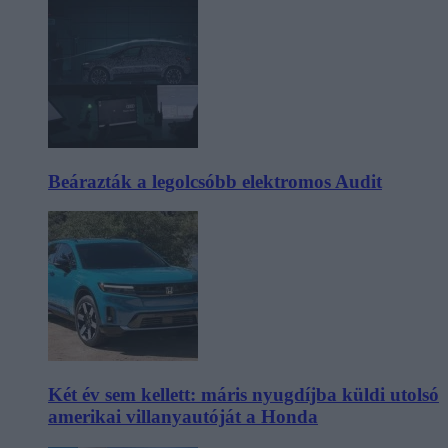
Beárazták a legolcsóbb elektromos Audit
Két év sem kellett: máris nyugdíjba küldi utolsó
amerikai villanyautóját a Honda