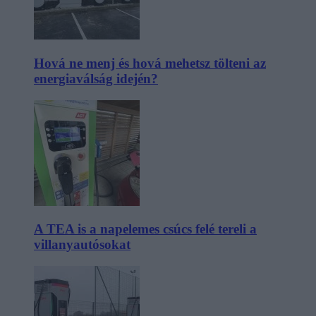
Hová ne menj és hová mehetsz tölteni az
energiaválság idején?
A TEA is a napelemes csúcs felé tereli a
villanyautósokat