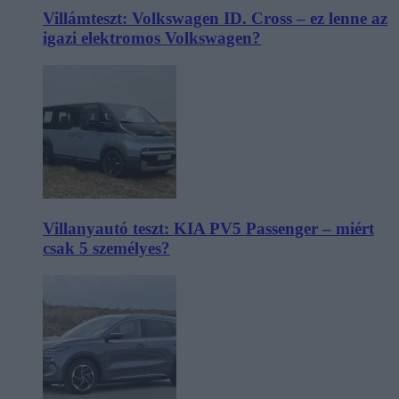
Villámteszt: Volkswagen ID. Cross – ez lenne az
igazi elektromos Volkswagen?
Villanyautó teszt: KIA PV5 Passenger – miért
csak 5 személyes?