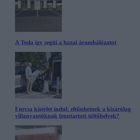
A Tesla így segíti a hazai áramhálózatot
Furcsa kísérlet indul: eltűnhetnek a kizárólag
villanyautóknak fenntartott töltőhelyek?