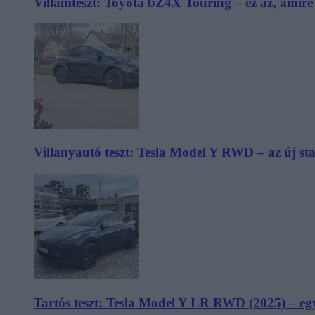
Villámteszt: Toyota bZ4X Touring – ez az, amir
Villanyautó teszt: Tesla Model Y RWD – az új s
Tartós teszt: Tesla Model Y LR RWD (2025) – egy 