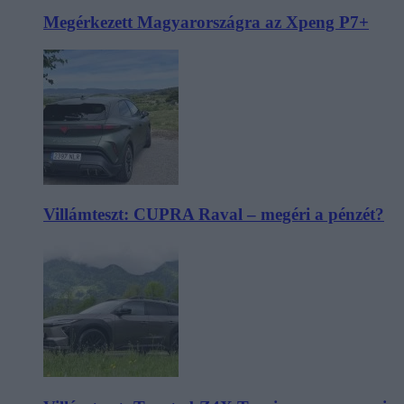
Megérkezett Magyarországra az Xpeng P7+
Villámteszt: CUPRA Raval – megéri a pénzét?