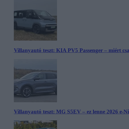
Villanyautó teszt: KIA PV5 Passenger – miért cs
Villanyautó teszt: MG S5EV – ez lenne 2026 e-N