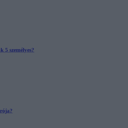
ak 5 személyes?
irója?