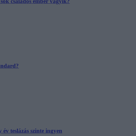
e sok családos ember vágyik?
tandard?
év teslázás szinte ingyen