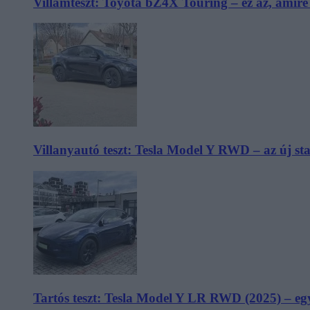
Villámteszt: Toyota bZ4X Touring – ez az, amir
Villanyautó teszt: Tesla Model Y RWD – az új s
Tartós teszt: Tesla Model Y LR RWD (2025) – egy 