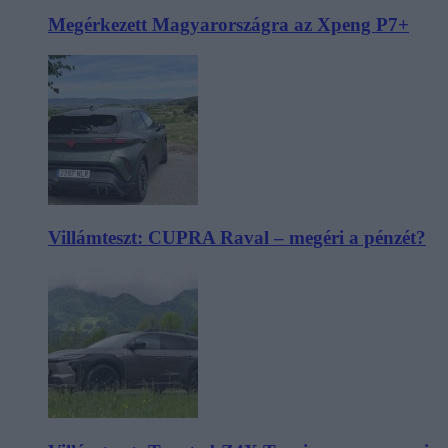
Megérkezett Magyarországra az Xpeng P7+
Villámteszt: CUPRA Raval – megéri a pénzét?