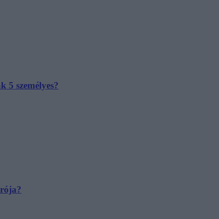
ak 5 személyes?
irója?