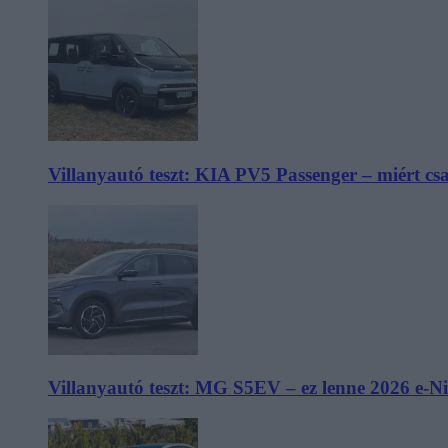
Villanyautó teszt: KIA PV5 Passenger – miért cs
Villanyautó teszt: MG S5EV – ez lenne 2026 e-N