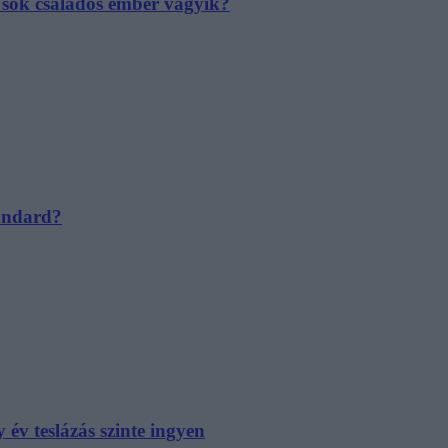
e sok családos ember vágyik?
tandard?
év teslázás szinte ingyen