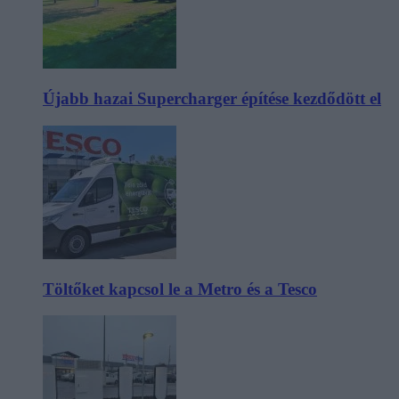
Újabb hazai Supercharger építése kezdődött el
Töltőket kapcsol le a Metro és a Tesco