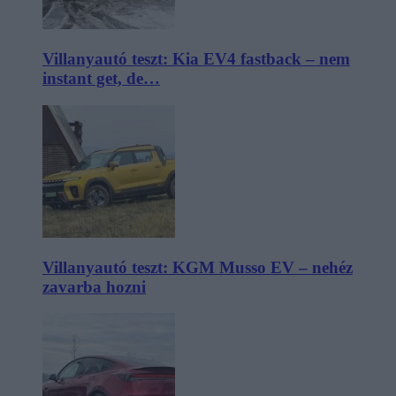
Villanyautó teszt: Kia EV4 fastback – nem
instant get, de…
Villanyautó teszt: KGM Musso EV – nehéz
zavarba hozni