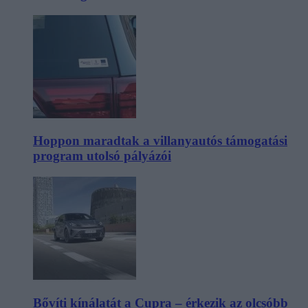
Hoppon maradtak a villanyautós támogatási
program utolsó pályázói
Bővíti kínálatát a Cupra – érkezik az olcsóbb