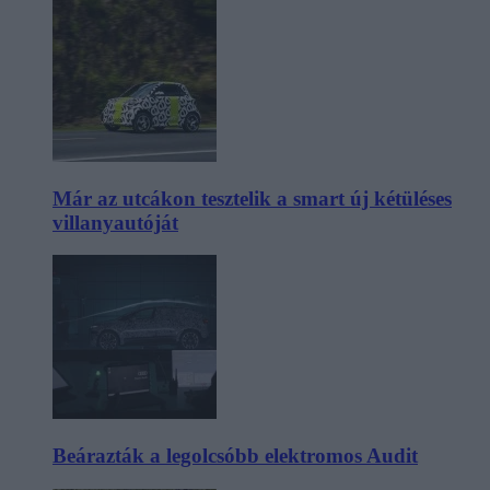
Már az utcákon tesztelik a smart új kétüléses
villanyautóját
Beárazták a legolcsóbb elektromos Audit