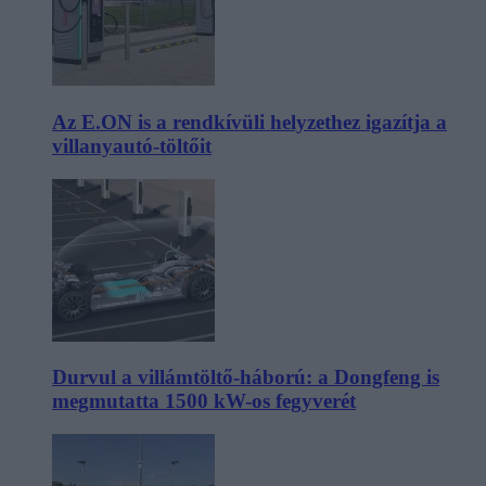
Az E.ON is a rendkívüli helyzethez igazítja a
villanyautó-töltőit
Durvul a villámtöltő-háború: a Dongfeng is
megmutatta 1500 kW-os fegyverét