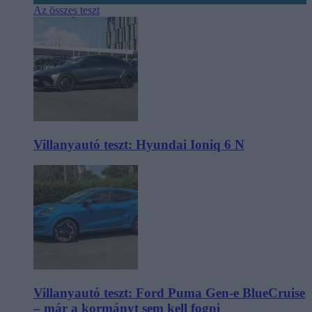
Az összes teszt
Villanyautó teszt: Hyundai Ioniq 6 N
Villanyautó teszt: Ford Puma Gen-e BlueCruise
– már a kormányt sem kell fogni