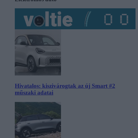
Hivatalos: kiszivárogtak az új Smart #2
műszaki adatai