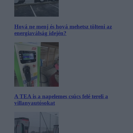
Hová ne menj és hová mehetsz tölteni az
energiaválság idején?
A TEA is a napelemes csúcs felé tereli a
villanyautósokat