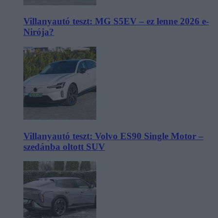
Villanyautó teszt: MG S5EV – ez lenne 2026 e-
Nirója?
Villanyautó teszt: Volvo ES90 Single Motor –
szedánba oltott SUV