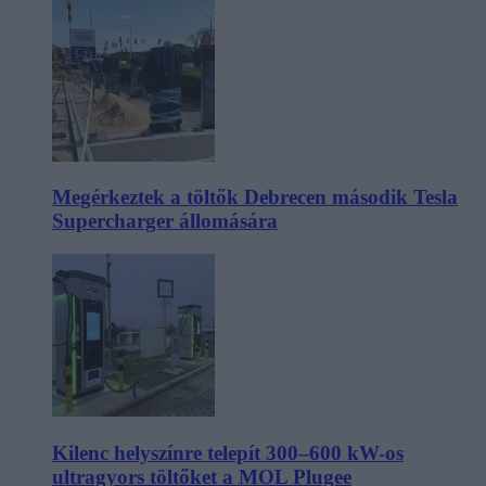
Megérkeztek a töltők Debrecen második Tesla
Supercharger állomására
Kilenc helyszínre telepít 300–600 kW-os
ultragyors töltőket a MOL Plugee