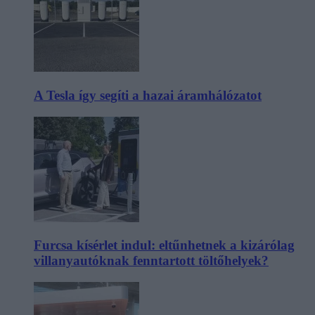
A Tesla így segíti a hazai áramhálózatot
Furcsa kísérlet indul: eltűnhetnek a kizárólag
villanyautóknak fenntartott töltőhelyek?