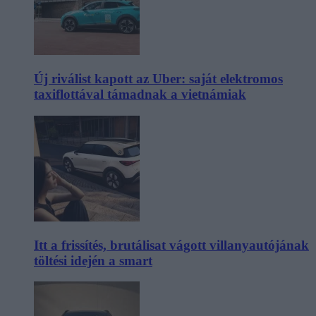
Új riválist kapott az Uber: saját elektromos
taxiflottával támadnak a vietnámiak
Itt a frissítés, brutálisat vágott villanyautójának
töltési idején a smart