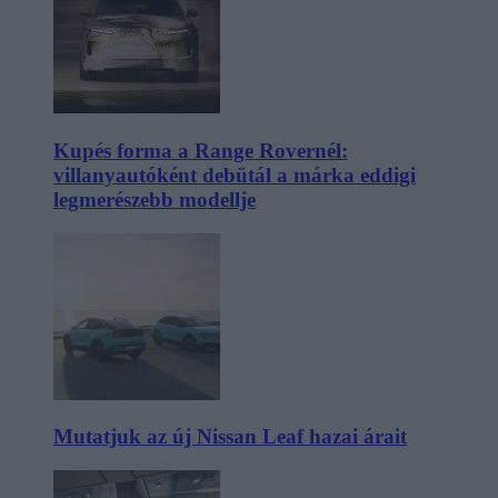
Kupés forma a Range Rovernél:
villanyautóként debütál a márka eddigi
legmerészebb modellje
Mutatjuk az új Nissan Leaf hazai árait