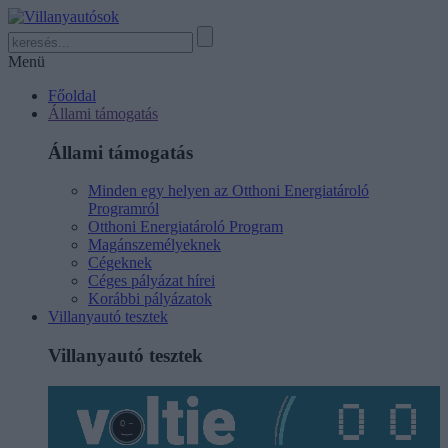
Menü
Főoldal
Állami támogatás
Állami támogatás
Minden egy helyen az Otthoni Energiatároló
Programról
Otthoni Energiatároló Program
Magánszemélyeknek
Cégeknek
Céges pályázat hírei
Korábbi pályázatok
Villanyautó tesztek
Villanyautó tesztek