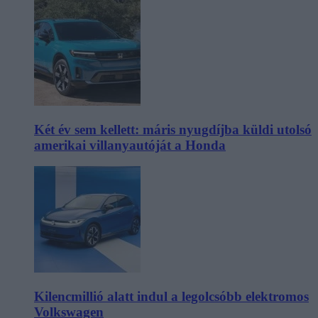
Két év sem kellett: máris nyugdíjba küldi utolsó
amerikai villanyautóját a Honda
Kilencmillió alatt indul a legolcsóbb elektromos
Volkswagen