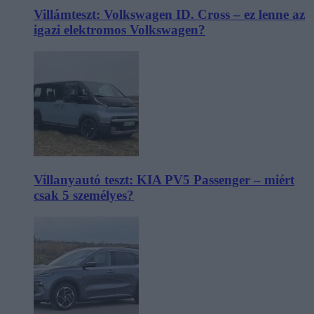
Villámteszt: Volkswagen ID. Cross – ez lenne az
igazi elektromos Volkswagen?
Villanyautó teszt: KIA PV5 Passenger – miért
csak 5 személyes?