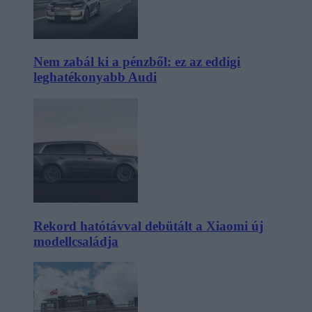
Nem zabál ki a pénzből: ez az eddigi
leghatékonyabb Audi
Rekord hatótávval debütált a Xiaomi új
modellcsaládja