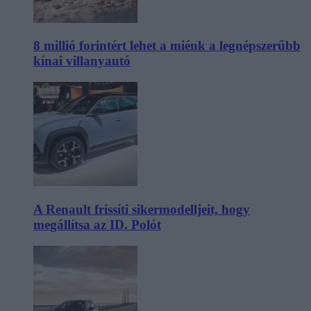
8 millió forintért lehet a miénk a legnépszerűbb
kínai villanyautó
A Renault frissíti sikermodelljeit, hogy
megállítsa az ID. Polót