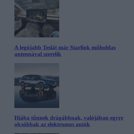
A legújabb Teslát már Starlink műholdas
antennával szerelik
Hiába tűnnek drágábbnak, valójában egyre
olcsóbbak az elektromos autók