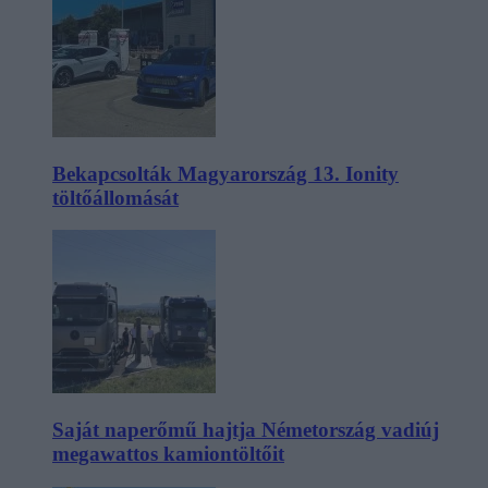
Bekapcsolták Magyarország 13. Ionity
töltőállomását
Saját naperőmű hajtja Németország vadiúj
megawattos kamiontöltőit