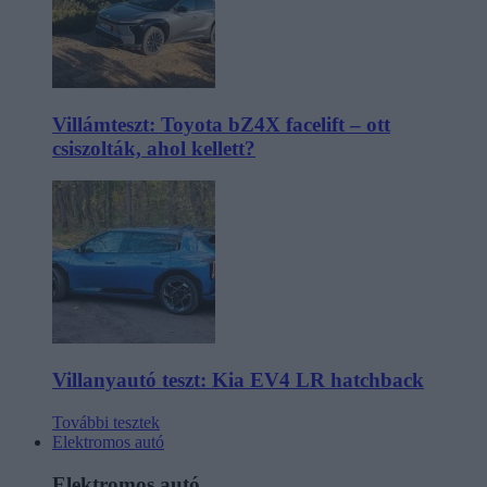
Villámteszt: Toyota bZ4X facelift – ott
csiszolták, ahol kellett?
Villanyautó teszt: Kia EV4 LR hatchback
További tesztek
Elektromos autó
Elektromos autó