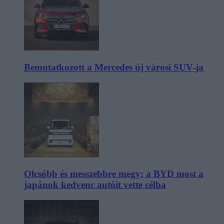
Bemutatkozott a Mercedes új városi SUV-ja
Olcsóbb és messzebbre megy: a BYD most a
japánok kedvenc autóit vette célba