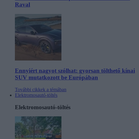
Raval
Ennyiért nagyot szólhat: gyorsan tölthető kínai
SUV mutatkozott be Európában
További cikkek a témában
Elektromosautó-töltés
Elektromosautó-töltés