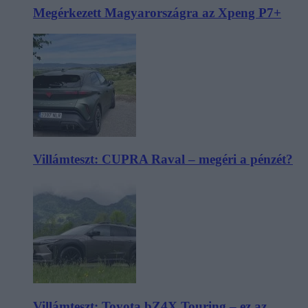
Megérkezett Magyarországra az Xpeng P7+
Villámteszt: CUPRA Raval – megéri a pénzét?
Villámteszt: Toyota bZ4X Touring – ez az,