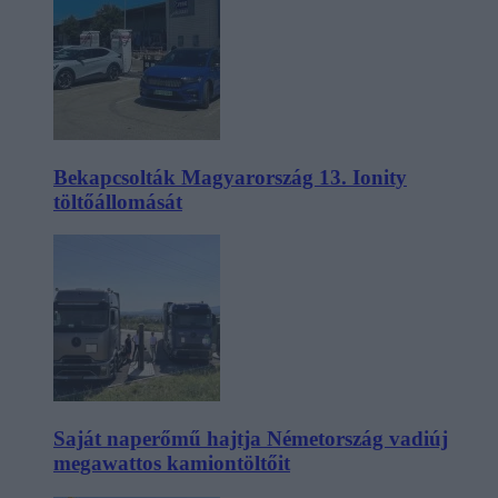
Bekapcsolták Magyarország 13. Ionity
töltőállomását
Saját naperőmű hajtja Németország vadiúj
megawattos kamiontöltőit