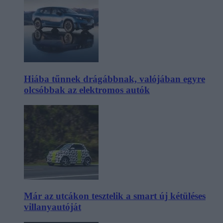
Hiába tűnnek drágábbnak, valójában egyre
olcsóbbak az elektromos autók
Már az utcákon tesztelik a smart új kétüléses
villanyautóját