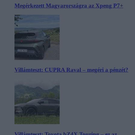
Megérkezett Magyarországra az Xpeng P7+
Villámteszt: CUPRA Raval – megéri a pénzét?
Villámteszt: Toyota bZ4X Touring – ez az,