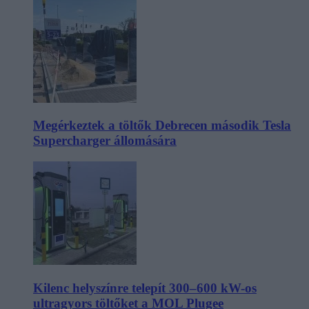
Megérkeztek a töltők Debrecen második Tesla
Supercharger állomására
Kilenc helyszínre telepít 300–600 kW-os
ultragyors töltőket a MOL Plugee