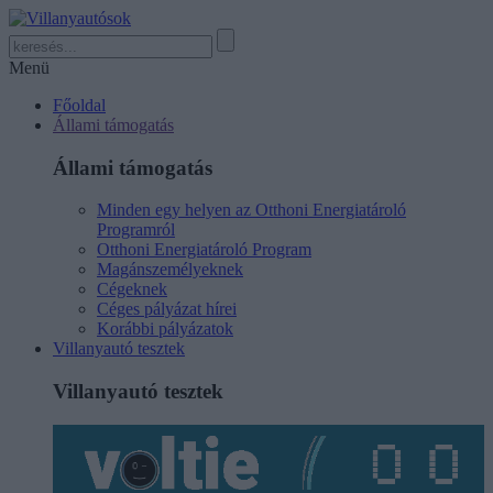
Menü
Főoldal
Állami támogatás
Állami támogatás
Minden egy helyen az Otthoni Energiatároló
Programról
Otthoni Energiatároló Program
Magánszemélyeknek
Cégeknek
Céges pályázat hírei
Korábbi pályázatok
Villanyautó tesztek
Villanyautó tesztek