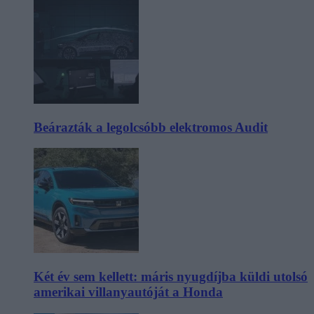
Beárazták a legolcsóbb elektromos Audit
Két év sem kellett: máris nyugdíjba küldi utolsó
amerikai villanyautóját a Honda