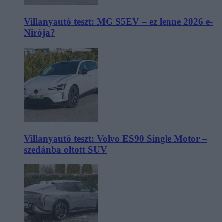
Villanyautó teszt: MG S5EV – ez lenne 2026 e-
Nirója?
Villanyautó teszt: Volvo ES90 Single Motor –
szedánba oltott SUV