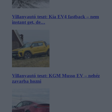
Villanyautó teszt: Kia EV4 fastback – nem
instant get, de…
Villanyautó teszt: KGM Musso EV – nehéz
zavarba hozni