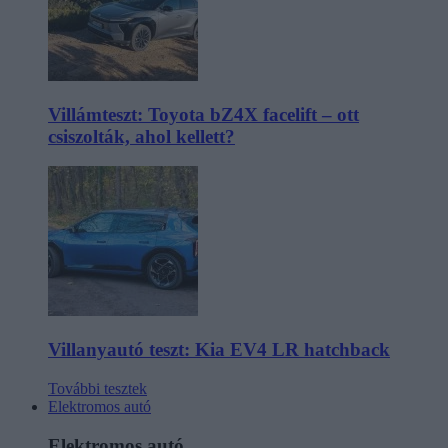
Villámteszt: Toyota bZ4X facelift – ott
csiszolták, ahol kellett?
Villanyautó teszt: Kia EV4 LR hatchback
További tesztek
Elektromos autó
Elektromos autó