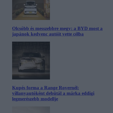
Olcsóbb és messzebbre megy: a BYD most a
japánok kedvenc autóit vette célba
Kupés forma a Range Rovernél:
villanyautóként debütál a márka eddigi
legmerészebb modellje