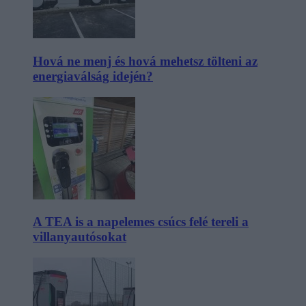
Hová ne menj és hová mehetsz tölteni az
energiaválság idején?
A TEA is a napelemes csúcs felé tereli a
villanyautósokat