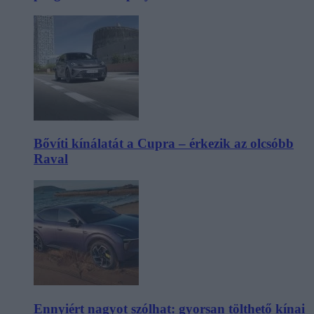
Bővíti kínálatát a Cupra – érkezik az olcsóbb
Raval
Ennyiért nagyot szólhat: gyorsan tölthető kínai