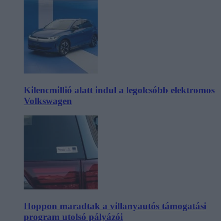
Kilencmillió alatt indul a legolcsóbb elektromos
Volkswagen
Hoppon maradtak a villanyautós támogatási
program utolsó pályázói