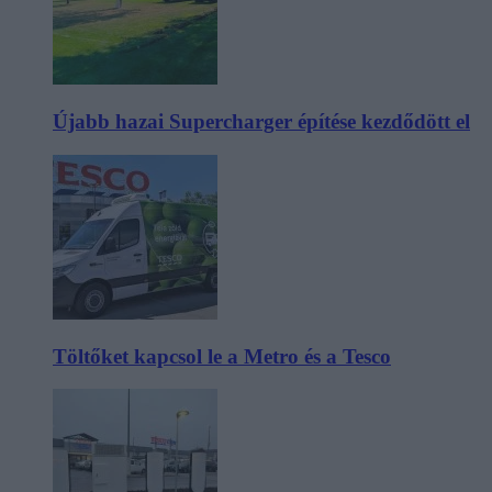
Újabb hazai Supercharger építése kezdődött el
Töltőket kapcsol le a Metro és a Tesco