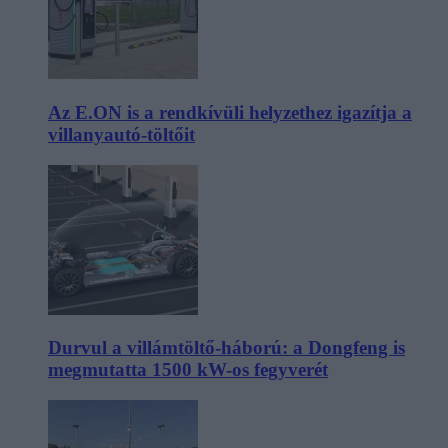
Az E.ON is a rendkívüli helyzethez igazítja a
villanyautó-töltőit
Durvul a villámtöltő-háború: a Dongfeng is
megmutatta 1500 kW-os fegyverét