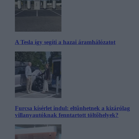
A Tesla így segíti a hazai áramhálózatot
Furcsa kísérlet indul: eltűnhetnek a kizárólag
villanyautóknak fenntartott töltőhelyek?