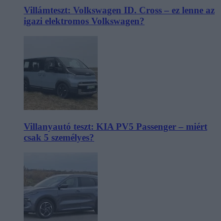
Villámteszt: Volkswagen ID. Cross – ez lenne az
igazi elektromos Volkswagen?
Villanyautó teszt: KIA PV5 Passenger – miért
csak 5 személyes?