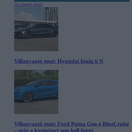
Az összes teszt
Villanyautó teszt: Hyundai Ioniq 6 N
Villanyautó teszt: Ford Puma Gen-e BlueCruise
– már a kormányt sem kell fogni