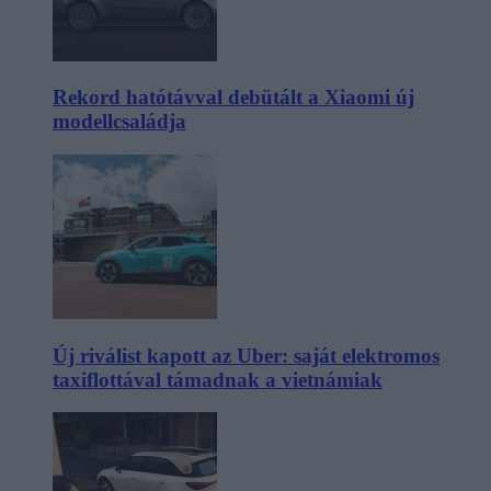
Rekord hatótávval debütált a Xiaomi új
modellcsaládja
Új riválist kapott az Uber: saját elektromos
taxiflottával támadnak a vietnámiak