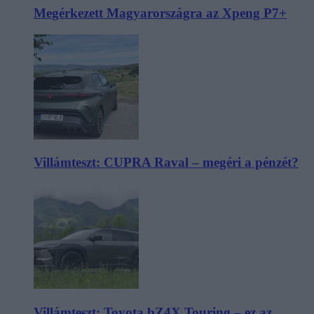
Megérkezett Magyarországra az Xpeng P7+
Villámteszt: CUPRA Raval – megéri a pénzét?
Villámteszt: Toyota bZ4X Touring – ez az,