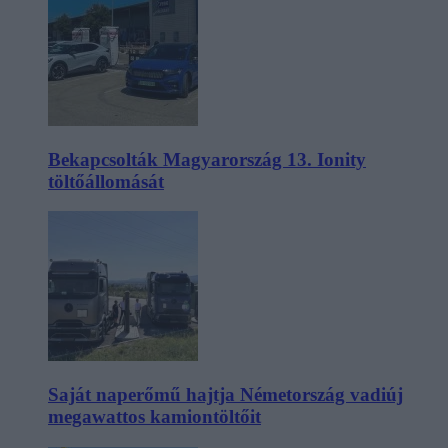
Bekapcsolták Magyarország 13. Ionity
töltőállomását
Saját naperőmű hajtja Németország vadiúj
megawattos kamiontöltőit