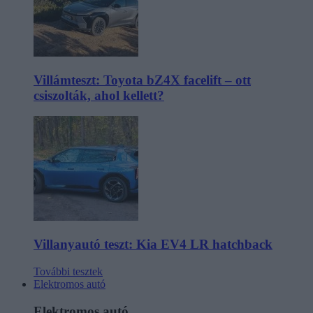
Villámteszt: Toyota bZ4X facelift – ott
csiszolták, ahol kellett?
Villanyautó teszt: Kia EV4 LR hatchback
További tesztek
Elektromos autó
Elektromos autó