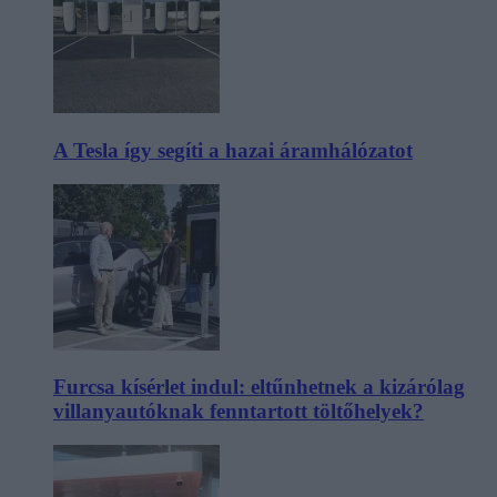
A Tesla így segíti a hazai áramhálózatot
Furcsa kísérlet indul: eltűnhetnek a kizárólag
villanyautóknak fenntartott töltőhelyek?