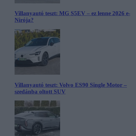
Villanyautó teszt: MG S5EV – ez lenne 2026 e-
Nirója?
Villanyautó teszt: Volvo ES90 Single Motor –
szedánba oltott SUV