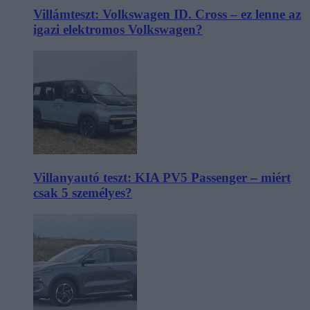
Villámteszt: Volkswagen ID. Cross – ez lenne az
igazi elektromos Volkswagen?
Villanyautó teszt: KIA PV5 Passenger – miért
csak 5 személyes?