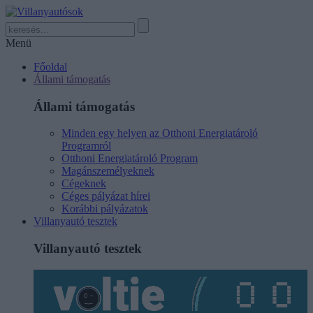
Menü
Főoldal
Állami támogatás
Állami támogatás
Minden egy helyen az Otthoni Energiatároló
Programról
Otthoni Energiatároló Program
Magánszemélyeknek
Cégeknek
Céges pályázat hírei
Korábbi pályázatok
Villanyautó tesztek
Villanyautó tesztek