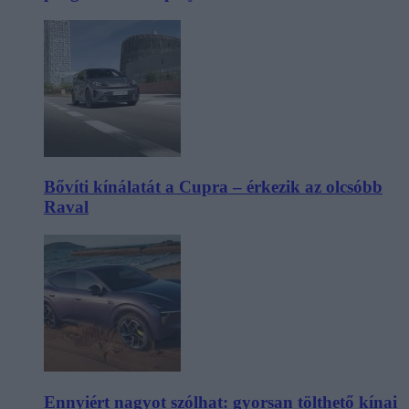
Bővíti kínálatát a Cupra – érkezik az olcsóbb
Raval
Ennyiért nagyot szólhat: gyorsan tölthető kínai