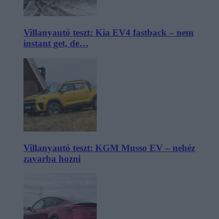
Villanyautó teszt: Kia EV4 fastback – nem
instant get, de…
Villanyautó teszt: KGM Musso EV – nehéz
zavarba hozni