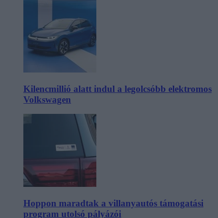
Kilencmillió alatt indul a legolcsóbb elektromos
Volkswagen
Hoppon maradtak a villanyautós támogatási
program utolsó pályázói