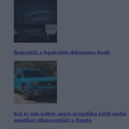
Beárazták a legolcsóbb elektromos Audit
Két év sem kellett: máris nyugdíjba küldi utolsó
amerikai villanyautóját a Honda