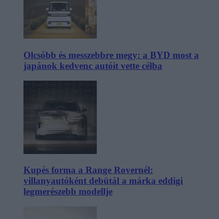
Olcsóbb és messzebbre megy: a BYD most a
japánok kedvenc autóit vette célba
Kupés forma a Range Rovernél:
villanyautóként debütál a márka eddigi
legmerészebb modellje