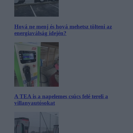
Hová ne menj és hová mehetsz tölteni az
energiaválság idején?
A TEA is a napelemes csúcs felé tereli a
villanyautósokat