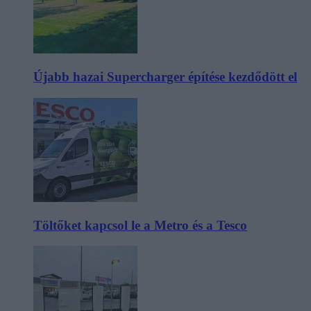
Újabb hazai Supercharger építése kezdődött el
Töltőket kapcsol le a Metro és a Tesco