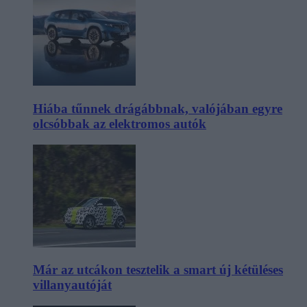
Hiába tűnnek drágábbnak, valójában egyre
olcsóbbak az elektromos autók
Már az utcákon tesztelik a smart új kétüléses
villanyautóját