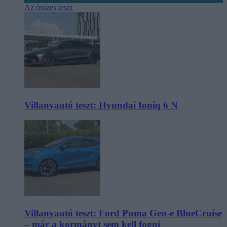
Az összes teszt
Villanyautó teszt: Hyundai Ioniq 6 N
Villanyautó teszt: Ford Puma Gen-e BlueCruise
– már a kormányt sem kell fogni