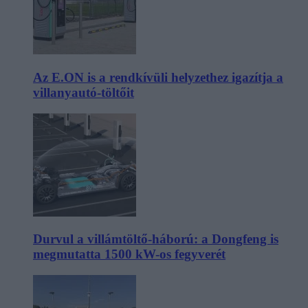
Az E.ON is a rendkívüli helyzethez igazítja a
villanyautó-töltőit
Durvul a villámtöltő-háború: a Dongfeng is
megmutatta 1500 kW-os fegyverét