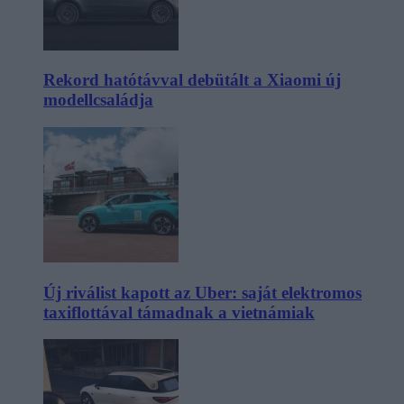
Rekord hatótávval debütált a Xiaomi új
modellcsaládja
Új riválist kapott az Uber: saját elektromos
taxiflottával támadnak a vietnámiak