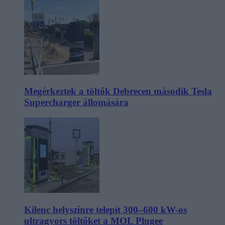
Megérkeztek a töltők Debrecen második Tesla
Supercharger állomására
Kilenc helyszínre telepít 300–600 kW-os
ultragyors töltőket a MOL Plugee