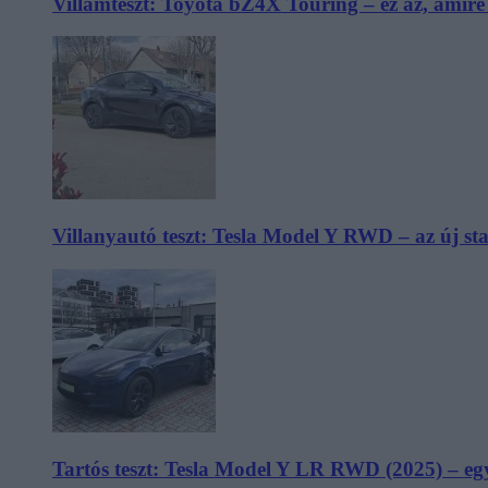
Villámteszt: Toyota bZ4X Touring – ez az, amir
Villanyautó teszt: Tesla Model Y RWD – az új s
Tartós teszt: Tesla Model Y LR RWD (2025) – egy 