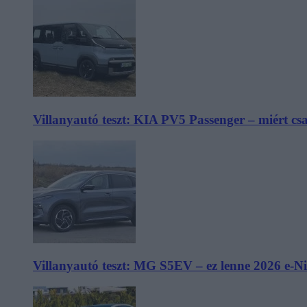
Villanyautó teszt: KIA PV5 Passenger – miért cs
Villanyautó teszt: MG S5EV – ez lenne 2026 e-N