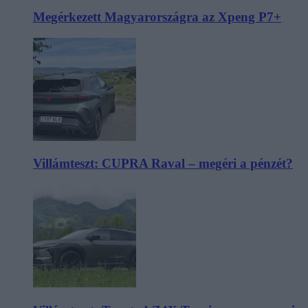
Megérkezett Magyarországra az Xpeng P7+
Villámteszt: CUPRA Raval – megéri a pénzét?