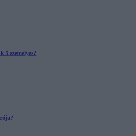
ak 5 személyes?
irója?