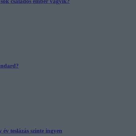
e sok családos ember vágyik?
tandard?
év teslázás szinte ingyen