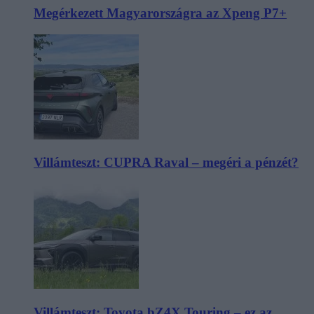
Megérkezett Magyarországra az Xpeng P7+
Villámteszt: CUPRA Raval – megéri a pénzét?
Villámteszt: Toyota bZ4X Touring – ez az,