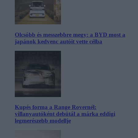
Olcsóbb és messzebbre megy: a BYD most a
japánok kedvenc autóit vette célba
Kupés forma a Range Rovernél:
villanyautóként debütál a márka eddigi
legmerészebb modellje