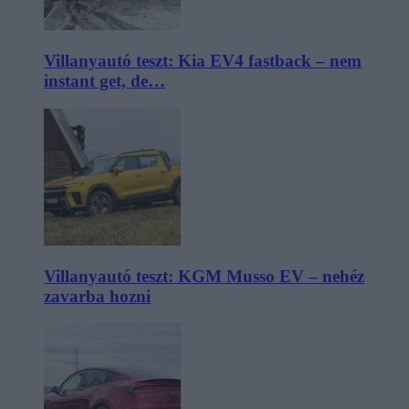
Villanyautó teszt: Kia EV4 fastback – nem
instant get, de…
Villanyautó teszt: KGM Musso EV – nehéz
zavarba hozni