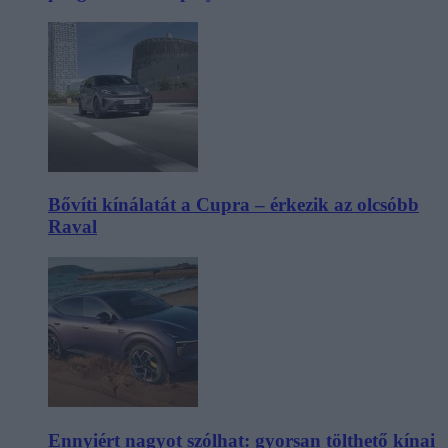
Bővíti kínálatát a Cupra – érkezik az olcsóbb
Raval
Ennyiért nagyot szólhat: gyorsan tölthető kínai