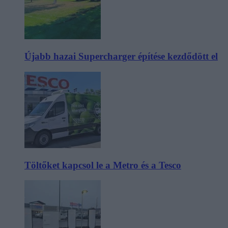
Újabb hazai Supercharger építése kezdődött el
Töltőket kapcsol le a Metro és a Tesco