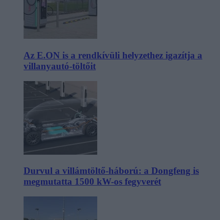
Az E.ON is a rendkívüli helyzethez igazítja a
villanyautó-töltőit
Durvul a villámtöltő-háború: a Dongfeng is
megmutatta 1500 kW-os fegyverét