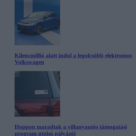
Kilencmillió alatt indul a legolcsóbb elektromos
Volkswagen
Hoppon maradtak a villanyautós támogatási
program utolsó pályázói