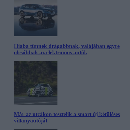
Hiába tűnnek drágábbnak, valójában egyre
olcsóbbak az elektromos autók
Már az utcákon tesztelik a smart új kétüléses
villanyautóját