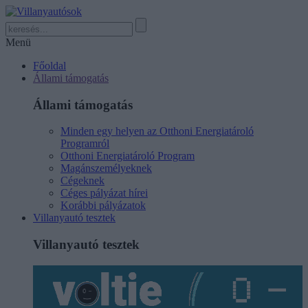
Menü
Főoldal
Állami támogatás
Állami támogatás
Minden egy helyen az Otthoni Energiatároló
Programról
Otthoni Energiatároló Program
Magánszemélyeknek
Cégeknek
Céges pályázat hírei
Korábbi pályázatok
Villanyautó tesztek
Villanyautó tesztek