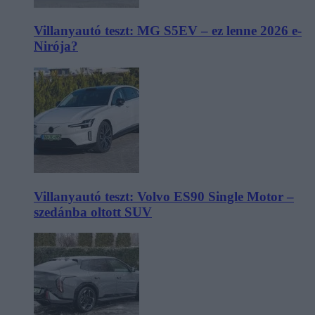
Villanyautó teszt: MG S5EV – ez lenne 2026 e-
Nirója?
Villanyautó teszt: Volvo ES90 Single Motor –
szedánba oltott SUV