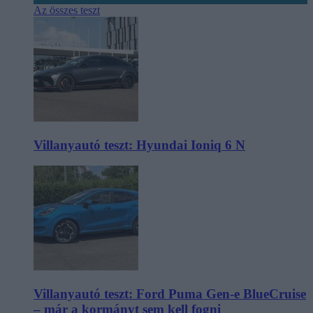
Az összes teszt
Villanyautó teszt: Hyundai Ioniq 6 N
Villanyautó teszt: Ford Puma Gen-e BlueCruise
– már a kormányt sem kell fogni