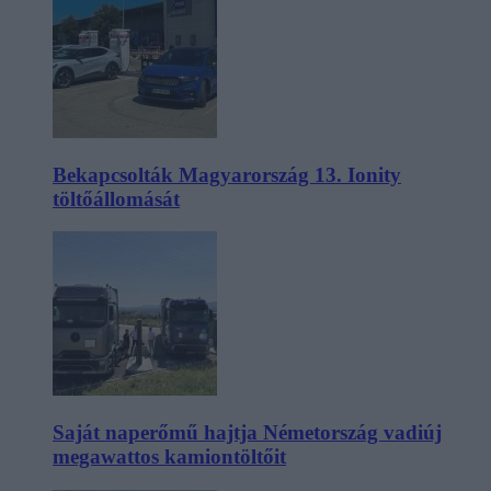
Bekapcsolták Magyarország 13. Ionity
töltőállomását
Saját naperőmű hajtja Németország vadiúj
megawattos kamiontöltőit