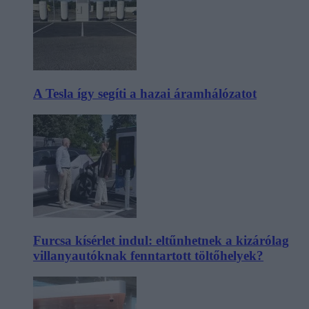
A Tesla így segíti a hazai áramhálózatot
Furcsa kísérlet indul: eltűnhetnek a kizárólag
villanyautóknak fenntartott töltőhelyek?