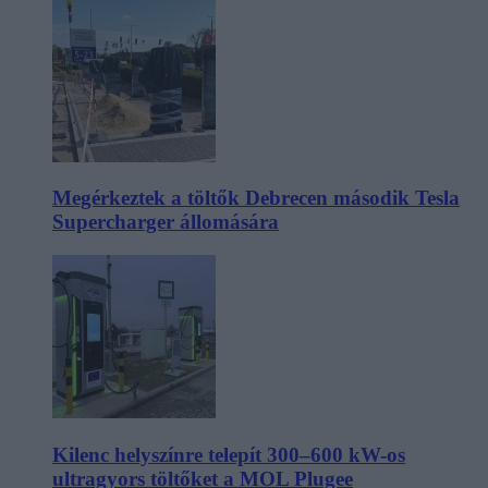
Megérkeztek a töltők Debrecen második Tesla
Supercharger állomására
Kilenc helyszínre telepít 300–600 kW-os
ultragyors töltőket a MOL Plugee