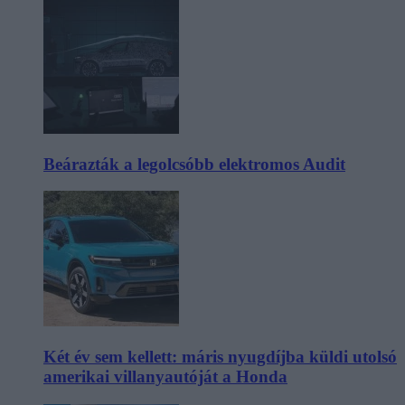
Beárazták a legolcsóbb elektromos Audit
Két év sem kellett: máris nyugdíjba küldi utolsó
amerikai villanyautóját a Honda