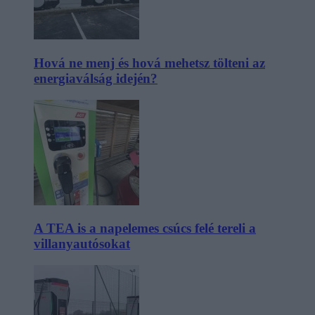
Hová ne menj és hová mehetsz tölteni az
energiaválság idején?
A TEA is a napelemes csúcs felé tereli a
villanyautósokat