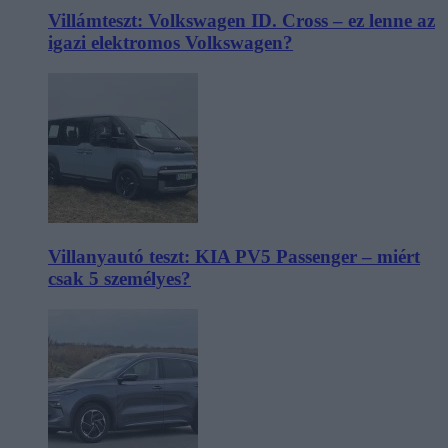
Villámteszt: Volkswagen ID. Cross – ez lenne az
igazi elektromos Volkswagen?
Villanyautó teszt: KIA PV5 Passenger – miért
csak 5 személyes?