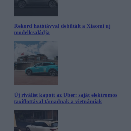
Rekord hatótávval debütált a Xiaomi új
modellcsaládja
Új riválist kapott az Uber: saját elektromos
taxiflottával támadnak a vietnámiak