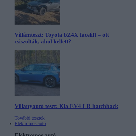
Villámteszt: Toyota bZ4X facelift – ott
csiszolták, ahol kellett?
Villanyautó teszt: Kia EV4 LR hatchback
További tesztek
Elektromos autó
Elektromos autó