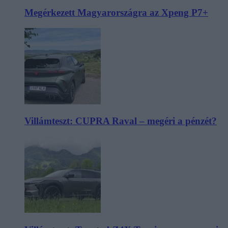
Megérkezett Magyarországra az Xpeng P7+
Villámteszt: CUPRA Raval – megéri a pénzét?