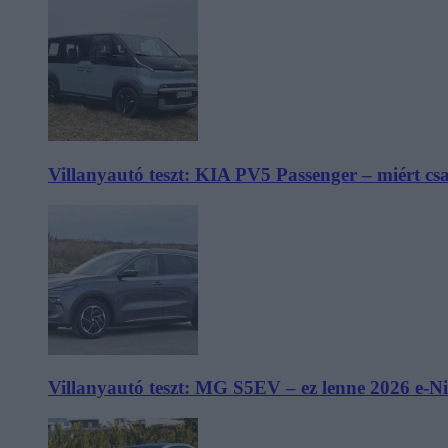
Villanyautó teszt: KIA PV5 Passenger – miért cs
Villanyautó teszt: MG S5EV – ez lenne 2026 e-N