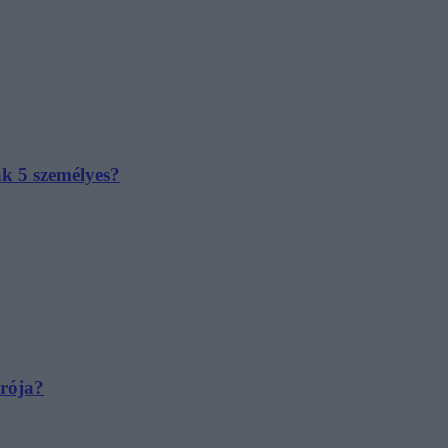
ak 5 személyes?
irója?