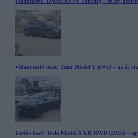
Villámteszt: Toyota bZ4X Touring – ez az, amir
Villanyautó teszt: Tesla Model Y RWD – az új s
Tartós teszt: Tesla Model Y LR RWD (2025) – egy 