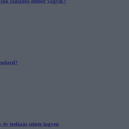
e sok családos ember vágyik?
tandard?
év teslázás szinte ingyen