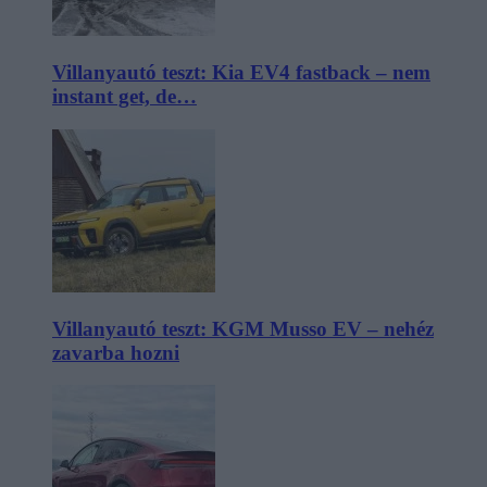
Villanyautó teszt: Kia EV4 fastback – nem
instant get, de…
Villanyautó teszt: KGM Musso EV – nehéz
zavarba hozni