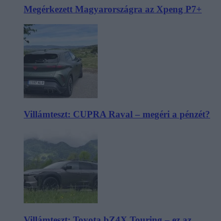
Megérkezett Magyarországra az Xpeng P7+
Villámteszt: CUPRA Raval – megéri a pénzét?
Villámteszt: Toyota bZ4X Touring – ez az,