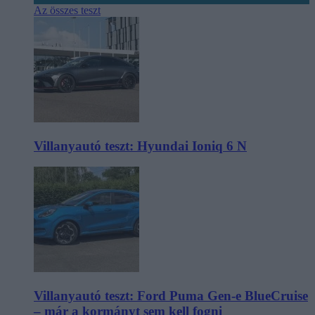
Az összes teszt
Villanyautó teszt: Hyundai Ioniq 6 N
Villanyautó teszt: Ford Puma Gen-e BlueCruise
– már a kormányt sem kell fogni