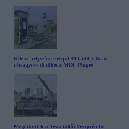
Kilenc helyszínre telepít 300–600 kW-os
ultragyors töltőket a MOL Plugee
Megérkeztek a Tesla töltői Veszprémbe