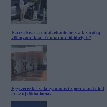
Furcsa kísérlet indul: eltűnhetnek a kizárólag
villanyautóknak fenntartott töltőhelyek?
Egyszerre két villanyautót is tíz perc alatt feltölt
ez az új töltőállomás