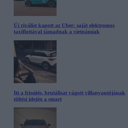
Új riválist kapott az Uber: saját elektromos
taxiflottával támadnak a vietnámiak
Itt a frissítés, brutálisat vágott villanyautójának
töltési idején a smart