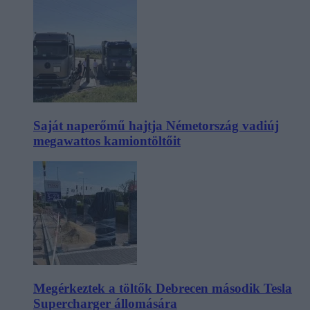
Saját naperőmű hajtja Németország vadiúj
megawattos kamiontöltőit
Megérkeztek a töltők Debrecen második Tesla
Supercharger állomására