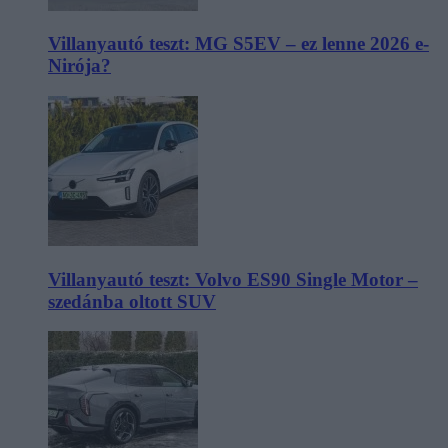
Villanyautó teszt: MG S5EV – ez lenne 2026 e-
Nirója?
Villanyautó teszt: Volvo ES90 Single Motor –
szedánba oltott SUV