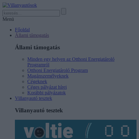
Menü
Főoldal
Állami támogatás
Állami támogatás
Minden egy helyen az Otthoni Energiatároló
Programról
Otthoni Energiatároló Program
Magánszemélyeknek
Cégeknek
Céges pályázat hírei
Korábbi pályázatok
Villanyautó tesztek
Villanyautó tesztek