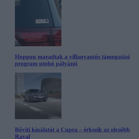
Hoppon maradtak a villanyautós támogatási
program utolsó pályázói
Bővíti kínálatát a Cupra – érkezik az olcsóbb
Raval