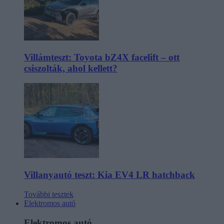
Villámteszt: Toyota bZ4X facelift – ott
csiszolták, ahol kellett?
Villanyautó teszt: Kia EV4 LR hatchback
További tesztek
Elektromos autó
Elektromos autó