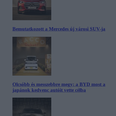
Bemutatkozott a Mercedes új városi SUV-ja
Olcsóbb és messzebbre megy: a BYD most a
japánok kedvenc autóit vette célba