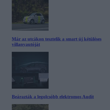
Már az utcákon tesztelik a smart új kétüléses
villanyautóját
Beárazták a legolcsóbb elektromos Audit