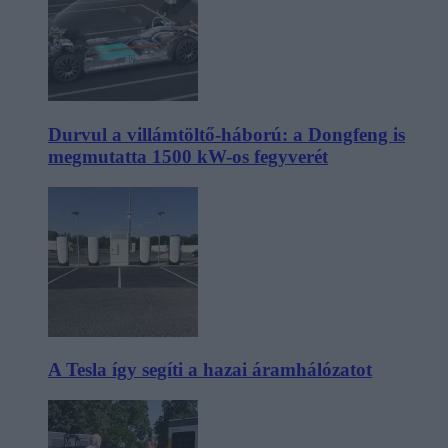
Durvul a villámtöltő-háború: a Dongfeng is
megmutatta 1500 kW-os fegyverét
A Tesla így segíti a hazai áramhálózatot