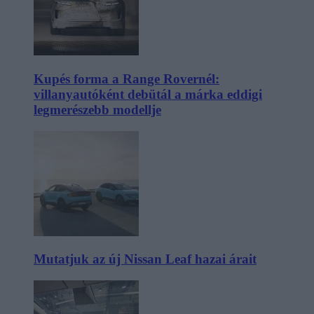
Kupés forma a Range Rovernél:
villanyautóként debütál a márka eddigi
legmerészebb modellje
Mutatjuk az új Nissan Leaf hazai árait