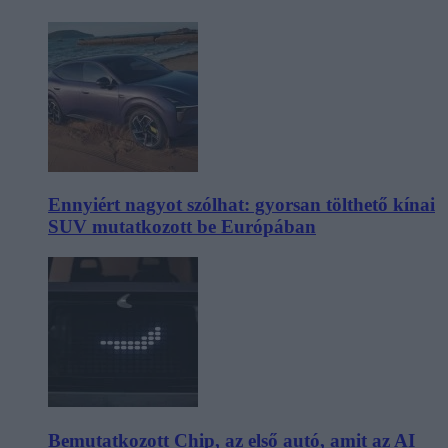
Ennyiért nagyot szólhat: gyorsan tölthető kínai
SUV mutatkozott be Európában
Bemutatkozott Chip, az első autó, amit az AI