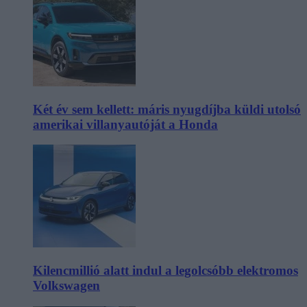
Két év sem kellett: máris nyugdíjba küldi utolsó
amerikai villanyautóját a Honda
Kilencmillió alatt indul a legolcsóbb elektromos
Volkswagen