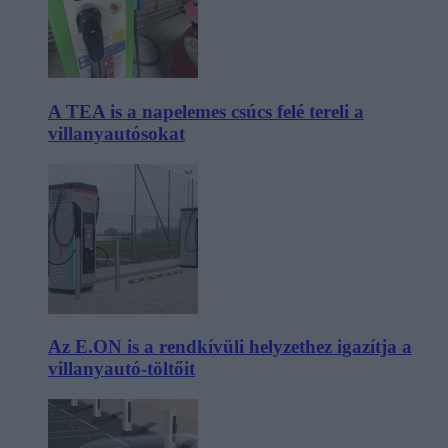
A TEA is a napelemes csúcs felé tereli a
villanyautósokat
Az E.ON is a rendkívüli helyzethez igazítja a
villanyautó-töltőit