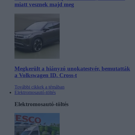
miatt vesznek majd meg
Megkerült a hiányzó unokatestvér, bemutatták
a Volkswagen ID. Cross-t
További cikkek a témában
Elektromosautó-töltés
Elektromosautó-töltés