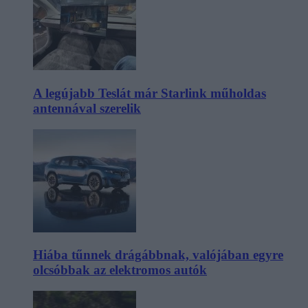
A legújabb Teslát már Starlink műholdas
antennával szerelik
Hiába tűnnek drágábbnak, valójában egyre
olcsóbbak az elektromos autók