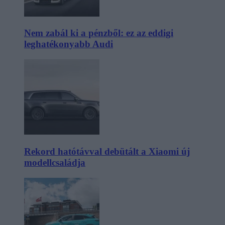
Nem zabál ki a pénzből: ez az eddigi
leghatékonyabb Audi
Rekord hatótávval debütált a Xiaomi új
modellcsaládja