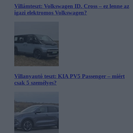
Villámteszt: Volkswagen ID. Cross – ez lenne az
igazi elektromos Volkswagen?
Villanyautó teszt: KIA PV5 Passenger – miért
csak 5 személyes?