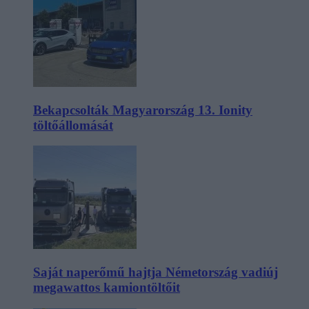
Bekapcsolták Magyarország 13. Ionity
töltőállomását
Saját naperőmű hajtja Németország vadiúj
megawattos kamiontöltőit