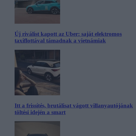
Új riválist kapott az Uber: saját elektromos
taxiflottával támadnak a vietnámiak
Itt a frissítés, brutálisat vágott villanyautójának
töltési idején a smart