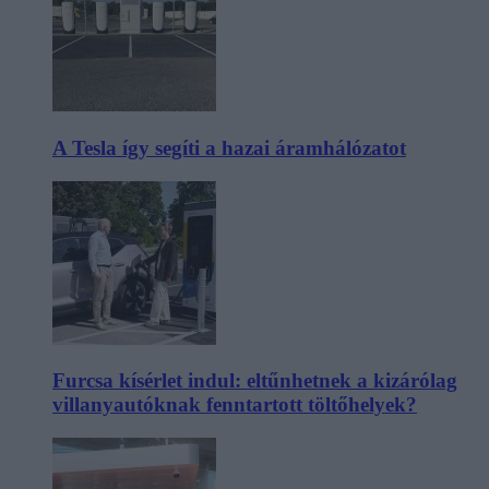
A Tesla így segíti a hazai áramhálózatot
Furcsa kísérlet indul: eltűnhetnek a kizárólag
villanyautóknak fenntartott töltőhelyek?