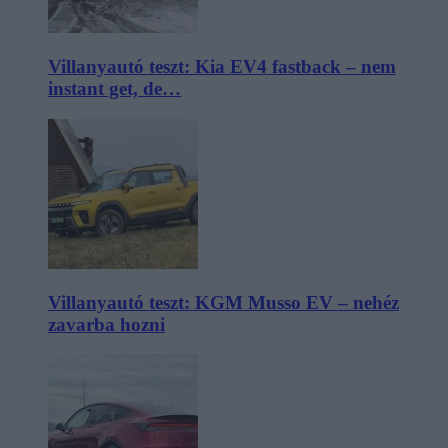
Villanyautó teszt: Kia EV4 fastback – nem
instant get, de…
Villanyautó teszt: KGM Musso EV – nehéz
zavarba hozni