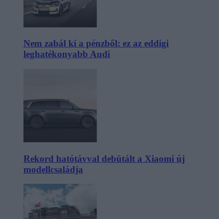
Nem zabál ki a pénzből: ez az eddigi
leghatékonyabb Audi
Rekord hatótávval debütált a Xiaomi új
modellcsaládja