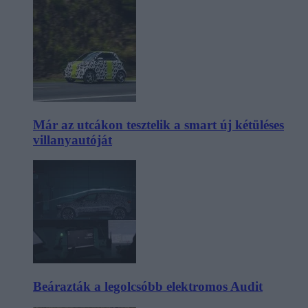
Már az utcákon tesztelik a smart új kétüléses
villanyautóját
Beárazták a legolcsóbb elektromos Audit