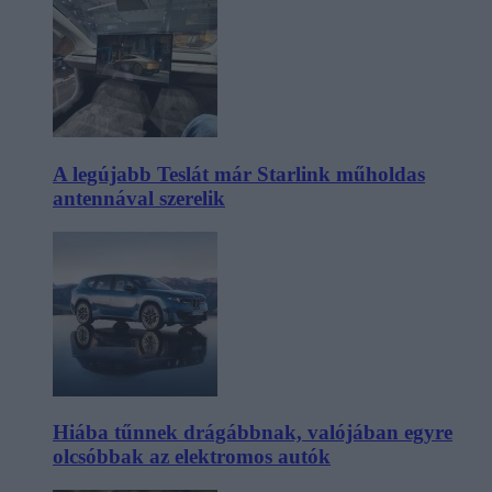
A legújabb Teslát már Starlink műholdas
antennával szerelik
Hiába tűnnek drágábbnak, valójában egyre
olcsóbbak az elektromos autók