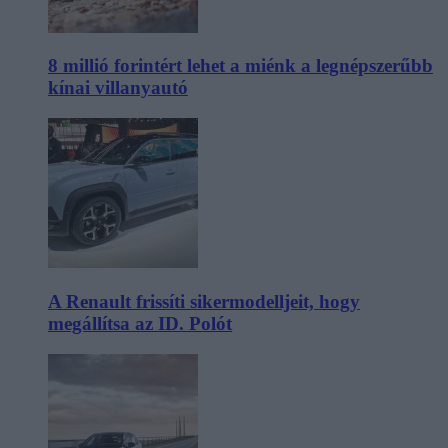
8 millió forintért lehet a miénk a legnépszerűbb
kínai villanyautó
A Renault frissíti sikermodelljeit, hogy
megállítsa az ID. Polót