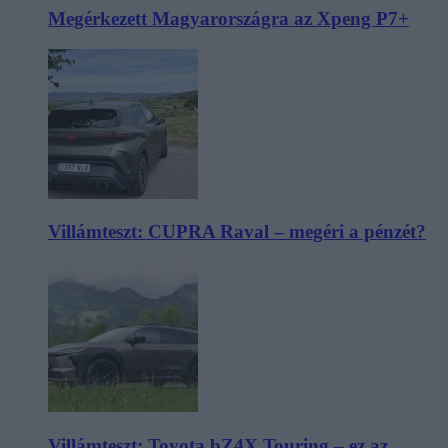
Megérkezett Magyarországra az Xpeng P7+
Villámteszt: CUPRA Raval – megéri a pénzét?
Villámteszt: Toyota bZ4X Touring – ez az,