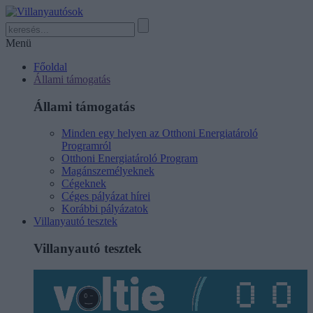
Menü
Főoldal
Állami támogatás
Állami támogatás
Minden egy helyen az Otthoni Energiatároló
Programról
Otthoni Energiatároló Program
Magánszemélyeknek
Cégeknek
Céges pályázat hírei
Korábbi pályázatok
Villanyautó tesztek
Villanyautó tesztek