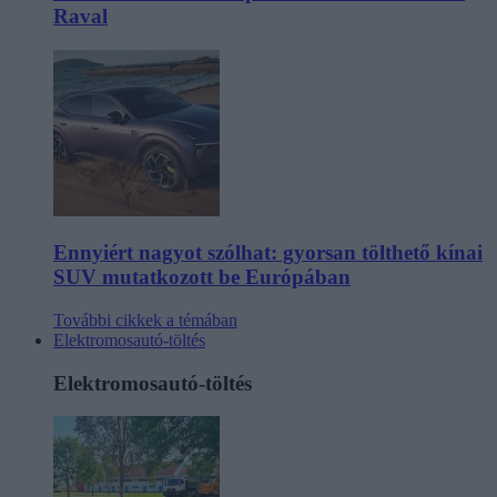
Raval
Ennyiért nagyot szólhat: gyorsan tölthető kínai
SUV mutatkozott be Európában
További cikkek a témában
Elektromosautó-töltés
Elektromosautó-töltés