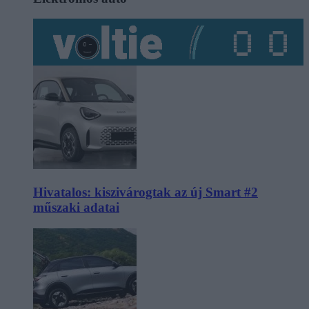
Hivatalos: kiszivárogtak az új Smart #2
műszaki adatai