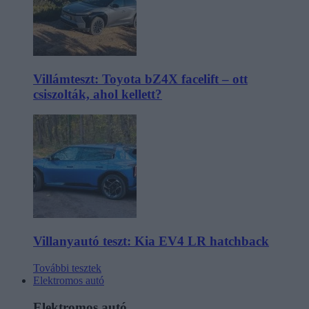
Villámteszt: Toyota bZ4X facelift – ott
csiszolták, ahol kellett?
Villanyautó teszt: Kia EV4 LR hatchback
További tesztek
Elektromos autó
Elektromos autó