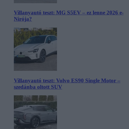
Villanyautó teszt: MG S5EV – ez lenne 2026 e-
Nirója?
Villanyautó teszt: Volvo ES90 Single Motor –
szedánba oltott SUV