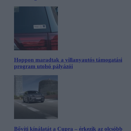
Hoppon maradtak a villanyautós támogatási
program utolsó pályázói
Bővíti kínálatát a Cupra – érkezik az olcsóbb