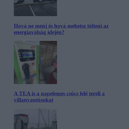
Hová ne menj és hová mehetsz tölteni az
energiaválság idején?
A TEA is a napelemes csúcs felé tereli a
villanyautósokat