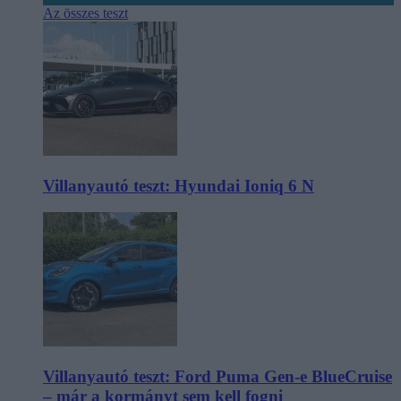
Az összes teszt
Villanyautó teszt: Hyundai Ioniq 6 N
Villanyautó teszt: Ford Puma Gen-e BlueCruise
– már a kormányt sem kell fogni