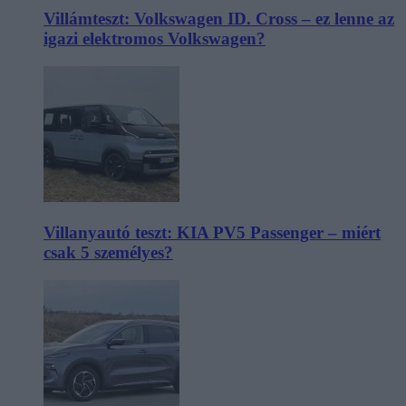
Villámteszt: Volkswagen ID. Cross – ez lenne az
igazi elektromos Volkswagen?
Villanyautó teszt: KIA PV5 Passenger – miért
csak 5 személyes?