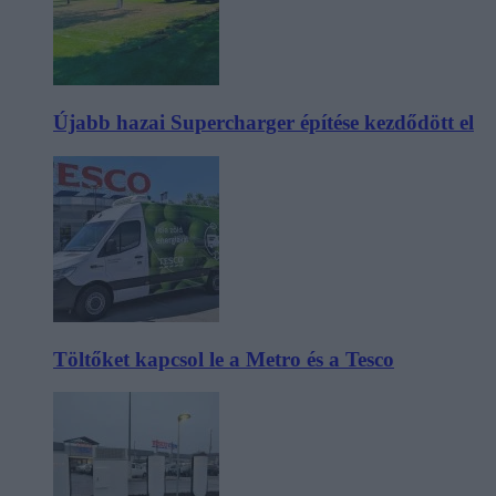
Újabb hazai Supercharger építése kezdődött el
Töltőket kapcsol le a Metro és a Tesco