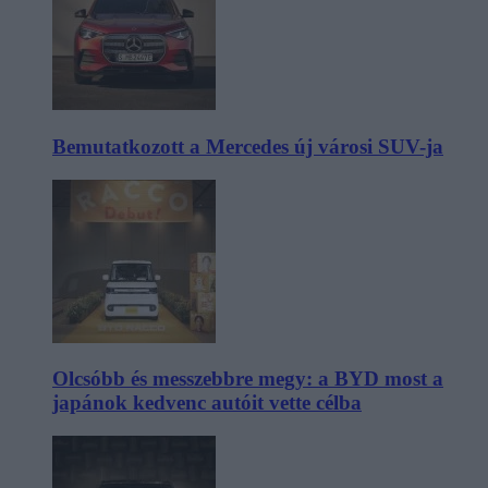
Bemutatkozott a Mercedes új városi SUV-ja
Olcsóbb és messzebbre megy: a BYD most a
japánok kedvenc autóit vette célba