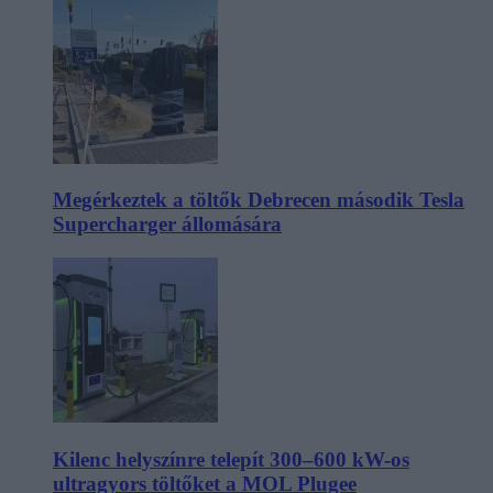
Megérkeztek a töltők Debrecen második Tesla
Supercharger állomására
Kilenc helyszínre telepít 300–600 kW-os
ultragyors töltőket a MOL Plugee