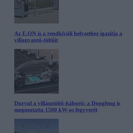
Az E.ON is a rendkívüli helyzethez igazítja a
villanyautó-töltőit
Durvul a villámtöltő-háború: a Dongfeng is
megmutatta 1500 kW-os fegyverét