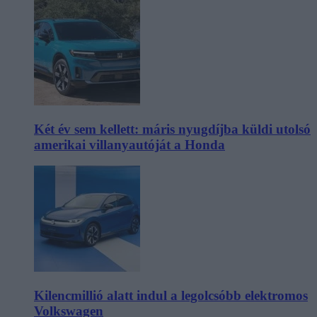
Két év sem kellett: máris nyugdíjba küldi utolsó
amerikai villanyautóját a Honda
Kilencmillió alatt indul a legolcsóbb elektromos
Volkswagen