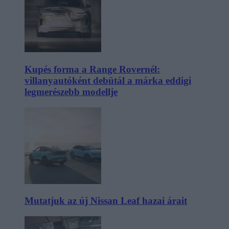
Kupés forma a Range Rovernél:
villanyautóként debütál a márka eddigi
legmerészebb modellje
Mutatjuk az új Nissan Leaf hazai árait