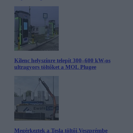
Kilenc helyszínre telepít 300–600 kW-os
ultragyors töltőket a MOL Plugee
Megérkeztek a Tesla töltői Veszprémbe