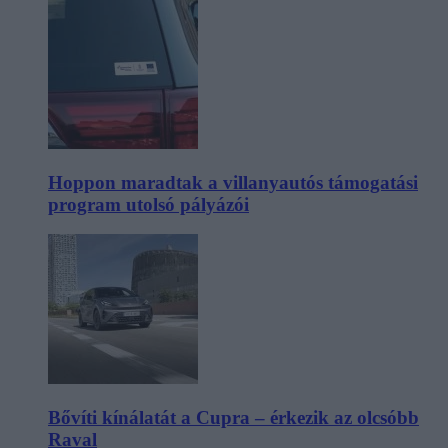
Hoppon maradtak a villanyautós támogatási
program utolsó pályázói
Bővíti kínálatát a Cupra – érkezik az olcsóbb
Raval