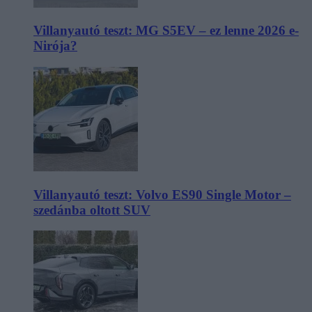
Villanyautó teszt: MG S5EV – ez lenne 2026 e-
Nirója?
Villanyautó teszt: Volvo ES90 Single Motor –
szedánba oltott SUV