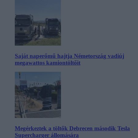
Saját naperőmű hajtja Németország vadiúj
megawattos kamiontöltőit
Megérkeztek a töltők Debrecen második Tesla
Supercharger állomására