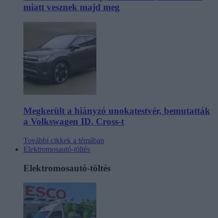
miatt vesznek majd meg
Megkerült a hiányzó unokatestvér, bemutatták
a Volkswagen ID. Cross-t
További cikkek a témában
Elektromosautó-töltés
Elektromosautó-töltés