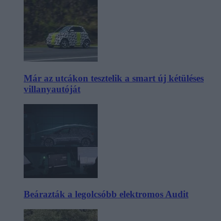
Már az utcákon tesztelik a smart új kétüléses
villanyautóját
Beárazták a legolcsóbb elektromos Audit