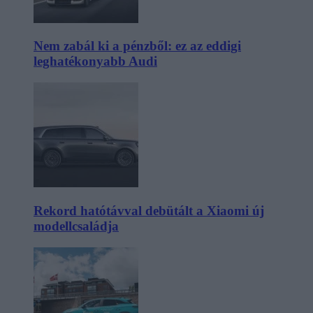
Nem zabál ki a pénzből: ez az eddigi
leghatékonyabb Audi
Rekord hatótávval debütált a Xiaomi új
modellcsaládja