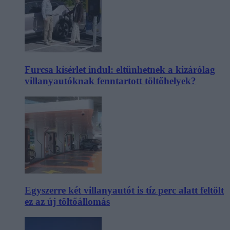
Furcsa kísérlet indul: eltűnhetnek a kizárólag
villanyautóknak fenntartott töltőhelyek?
Egyszerre két villanyautót is tíz perc alatt feltölt
ez az új töltőállomás