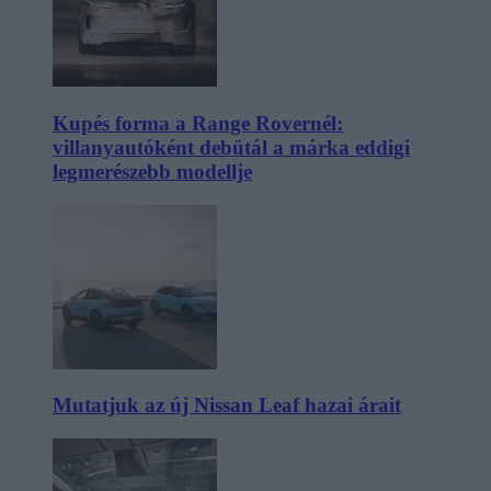
Kupés forma a Range Rovernél:
villanyautóként debütál a márka eddigi
legmerészebb modellje
Mutatjuk az új Nissan Leaf hazai árait