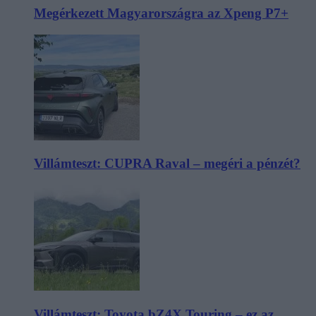
Megérkezett Magyarországra az Xpeng P7+
Villámteszt: CUPRA Raval – megéri a pénzét?
Villámteszt: Toyota bZ4X Touring – ez az,