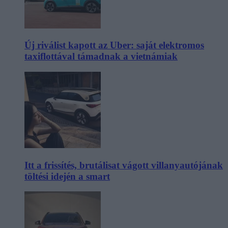
Új riválist kapott az Uber: saját elektromos
taxiflottával támadnak a vietnámiak
Itt a frissítés, brutálisat vágott villanyautójának
töltési idején a smart