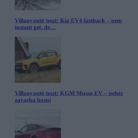
Villanyautó teszt: Kia EV4 fastback – nem
instant get, de…
Villanyautó teszt: KGM Musso EV – nehéz
zavarba hozni