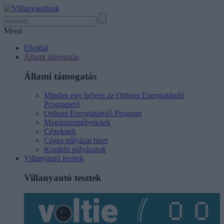
Menü
Főoldal
Állami támogatás
Állami támogatás
Minden egy helyen az Otthoni Energiatároló
Programról
Otthoni Energiatároló Program
Magánszemélyeknek
Cégeknek
Céges pályázat hírei
Korábbi pályázatok
Villanyautó tesztek
Villanyautó tesztek