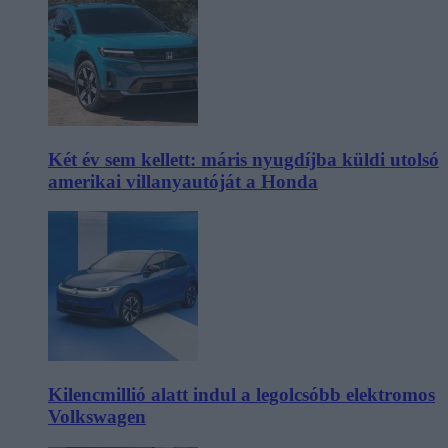
Két év sem kellett: máris nyugdíjba küldi utolsó
amerikai villanyautóját a Honda
Kilencmillió alatt indul a legolcsóbb elektromos
Volkswagen