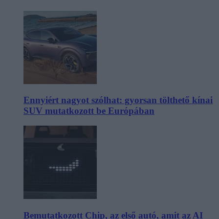
Ennyiért nagyot szólhat: gyorsan tölthető kínai
SUV mutatkozott be Európában
Bemutatkozott Chip, az első autó, amit az AI