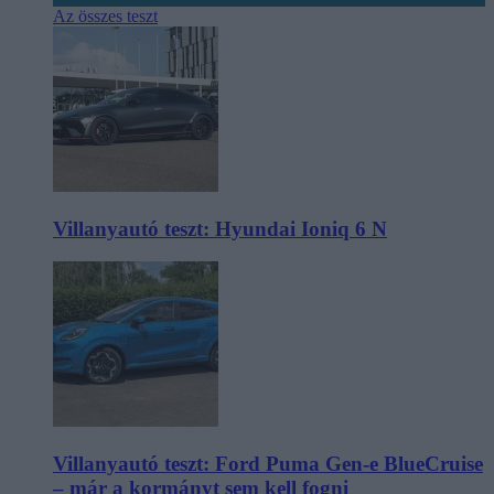
Az összes teszt
Villanyautó teszt: Hyundai Ioniq 6 N
Villanyautó teszt: Ford Puma Gen-e BlueCruise
– már a kormányt sem kell fogni