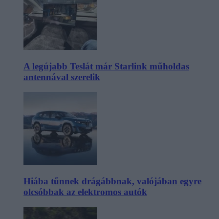
A legújabb Teslát már Starlink műholdas
antennával szerelik
Hiába tűnnek drágábbnak, valójában egyre
olcsóbbak az elektromos autók