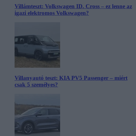
Villámteszt: Volkswagen ID. Cross – ez lenne az
igazi elektromos Volkswagen?
Villanyautó teszt: KIA PV5 Passenger – miért
csak 5 személyes?