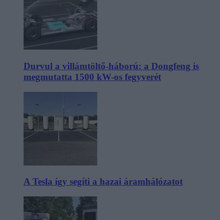
Durvul a villámtöltő-háború: a Dongfeng is
megmutatta 1500 kW-os fegyverét
A Tesla így segíti a hazai áramhálózatot