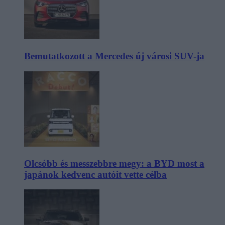
Bemutatkozott a Mercedes új városi SUV-ja
Olcsóbb és messzebbre megy: a BYD most a
japánok kedvenc autóit vette célba