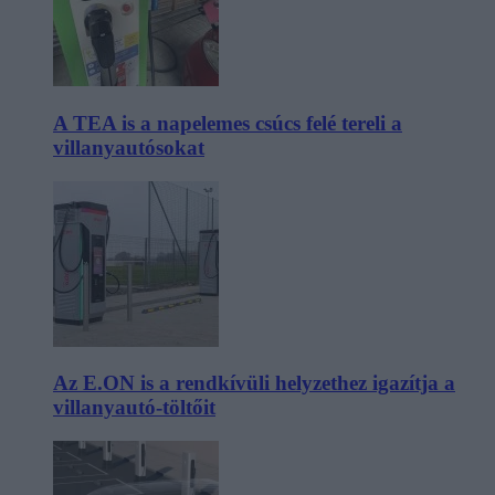
A TEA is a napelemes csúcs felé tereli a
villanyautósokat
Az E.ON is a rendkívüli helyzethez igazítja a
villanyautó-töltőit