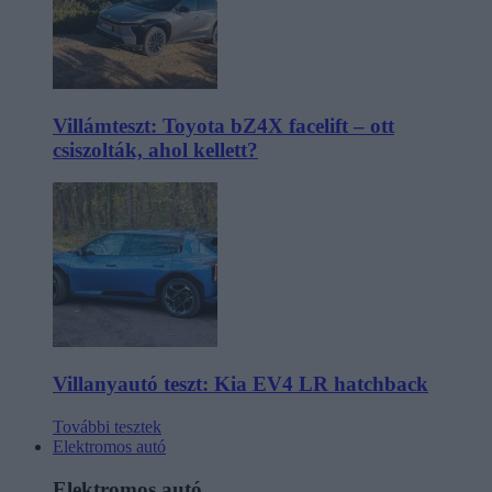
Villámteszt: Toyota bZ4X facelift – ott
csiszolták, ahol kellett?
Villanyautó teszt: Kia EV4 LR hatchback
További tesztek
Elektromos autó
Elektromos autó