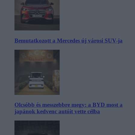
Bemutatkozott a Mercedes új városi SUV-ja
Olcsóbb és messzebbre megy: a BYD most a
japánok kedvenc autóit vette célba