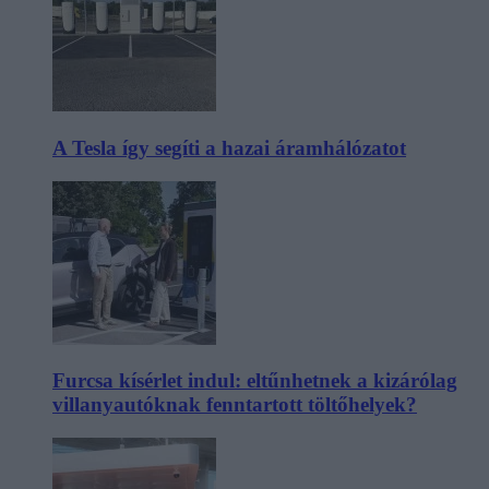
A Tesla így segíti a hazai áramhálózatot
Furcsa kísérlet indul: eltűnhetnek a kizárólag
villanyautóknak fenntartott töltőhelyek?