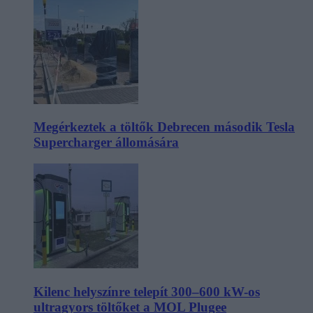
Megérkeztek a töltők Debrecen második Tesla
Supercharger állomására
Kilenc helyszínre telepít 300–600 kW-os
ultragyors töltőket a MOL Plugee