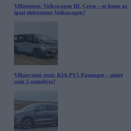
Villámteszt: Volkswagen ID. Cross – ez lenne az
igazi elektromos Volkswagen?
Villanyautó teszt: KIA PV5 Passenger – miért
csak 5 személyes?