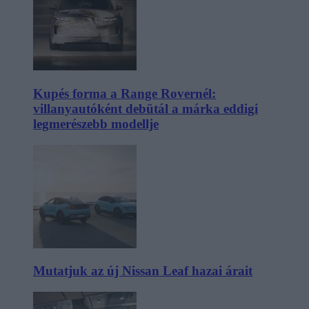
Kupés forma a Range Rovernél:
villanyautóként debütál a márka eddigi
legmerészebb modellje
Mutatjuk az új Nissan Leaf hazai árait