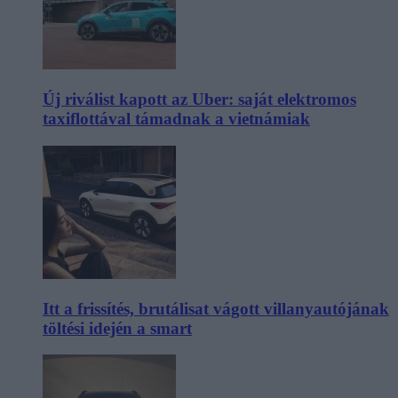
Új riválist kapott az Uber: saját elektromos
taxiflottával támadnak a vietnámiak
Itt a frissítés, brutálisat vágott villanyautójának
töltési idején a smart