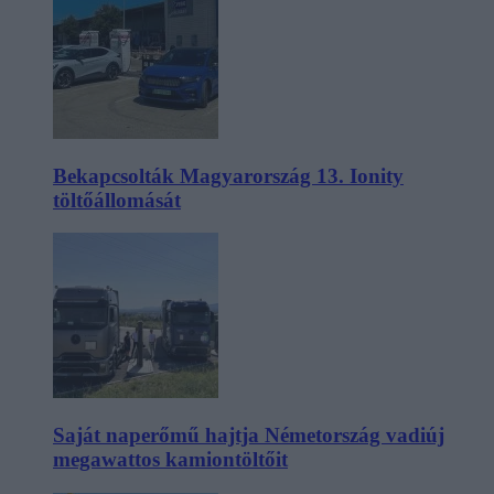
Bekapcsolták Magyarország 13. Ionity
töltőállomását
Saját naperőmű hajtja Németország vadiúj
megawattos kamiontöltőit