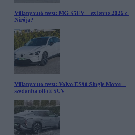
Villanyautó teszt: MG S5EV – ez lenne 2026 e-
Nirója?
Villanyautó teszt: Volvo ES90 Single Motor –
szedánba oltott SUV