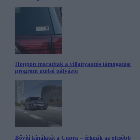
Hoppon maradtak a villanyautós támogatási
program utolsó pályázói
Bővíti kínálatát a Cupra – érkezik az olcsóbb