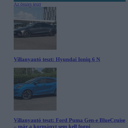
Az összes teszt
Villanyautó teszt: Hyundai Ioniq 6 N
Villanyautó teszt: Ford Puma Gen-e BlueCruise
– már a kormányt sem kell fogni