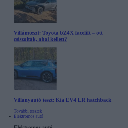
Villámteszt: Toyota bZ4X facelift – ott
csiszolták, ahol kellett?
Villanyautó teszt: Kia EV4 LR hatchback
További tesztek
Elektromos autó
Elektromos autó