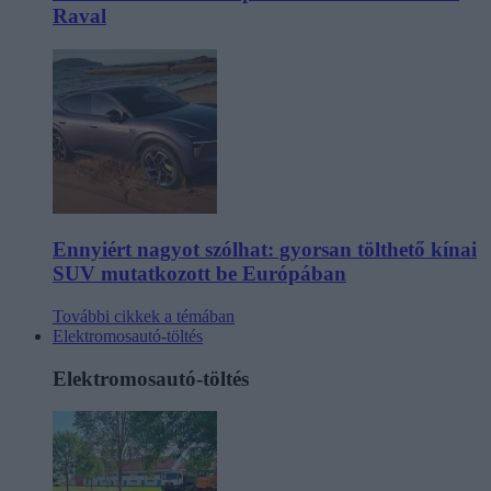
Raval
Ennyiért nagyot szólhat: gyorsan tölthető kínai
SUV mutatkozott be Európában
További cikkek a témában
Elektromosautó-töltés
Elektromosautó-töltés