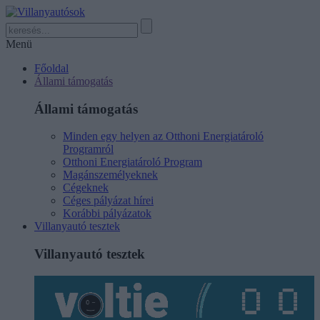
Menü
Főoldal
Állami támogatás
Állami támogatás
Minden egy helyen az Otthoni Energiatároló
Programról
Otthoni Energiatároló Program
Magánszemélyeknek
Cégeknek
Céges pályázat hírei
Korábbi pályázatok
Villanyautó tesztek
Villanyautó tesztek