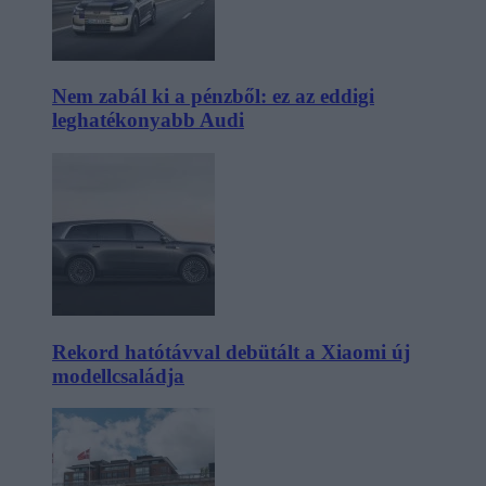
Nem zabál ki a pénzből: ez az eddigi
leghatékonyabb Audi
Rekord hatótávval debütált a Xiaomi új
modellcsaládja