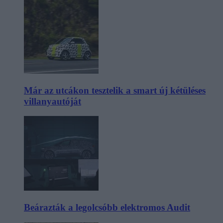
Már az utcákon tesztelik a smart új kétüléses
villanyautóját
Beárazták a legolcsóbb elektromos Audit