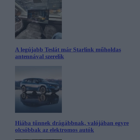
A legújabb Teslát már Starlink műholdas
antennával szerelik
Hiába tűnnek drágábbnak, valójában egyre
olcsóbbak az elektromos autók