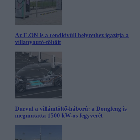
Az E.ON is a rendkívüli helyzethez igazítja a
villanyautó-töltőit
Durvul a villámtöltő-háború: a Dongfeng is
megmutatta 1500 kW-os fegyverét