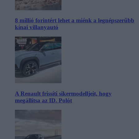
8 millió forintért lehet a miénk a legnépszerűbb
kínai villanyautó
A Renault frissíti sikermodelljeit, hogy
megállítsa az ID. Polót