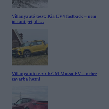
Villanyautó teszt: Kia EV4 fastback – nem
instant get, de…
Villanyautó teszt: KGM Musso EV – nehéz
zavarba hozni