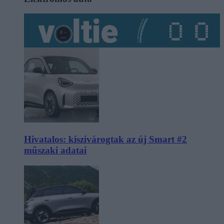
Hivatalos: kiszivárogtak az új Smart #2
műszaki adatai