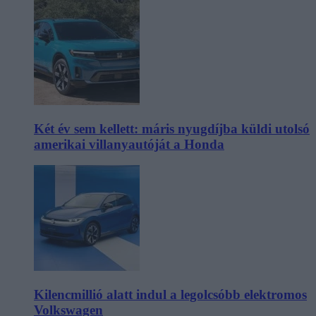
Két év sem kellett: máris nyugdíjba küldi utolsó
amerikai villanyautóját a Honda
Kilencmillió alatt indul a legolcsóbb elektromos
Volkswagen