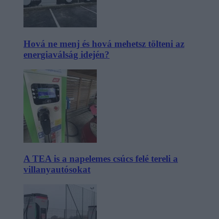
Hová ne menj és hová mehetsz tölteni az
energiaválság idején?
A TEA is a napelemes csúcs felé tereli a
villanyautósokat