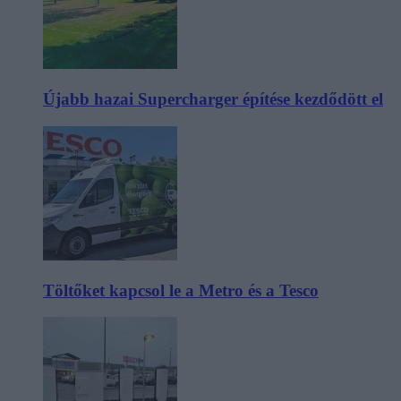
Újabb hazai Supercharger építése kezdődött el
Töltőket kapcsol le a Metro és a Tesco