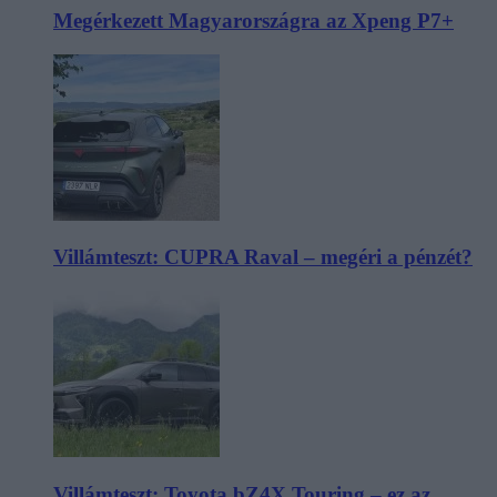
Megérkezett Magyarországra az Xpeng P7+
Villámteszt: CUPRA Raval – megéri a pénzét?
Villámteszt: Toyota bZ4X Touring – ez az,