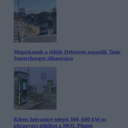
Megérkeztek a töltők Debrecen második Tesla
Supercharger állomására
Kilenc helyszínre telepít 300–600 kW-os
ultragyors töltőket a MOL Plugee