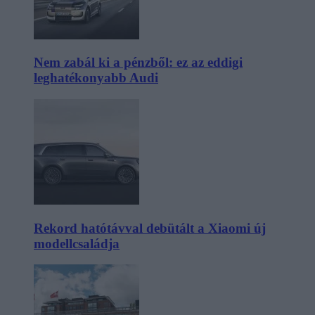
Nem zabál ki a pénzből: ez az eddigi
leghatékonyabb Audi
Rekord hatótávval debütált a Xiaomi új
modellcsaládja