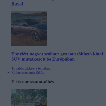
Raval
Ennyiért nagyot szólhat: gyorsan tölthető kínai
SUV mutatkozott be Európában
További cikkek a témában
Elektromosautó-töltés
Elektromosautó-töltés