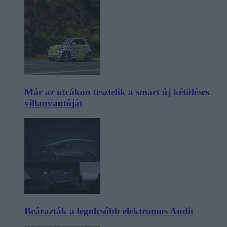
Már az utcákon tesztelik a smart új kétüléses
villanyautóját
Beárazták a legolcsóbb elektromos Audit