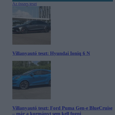
Az összes teszt
Villanyautó teszt: Hyundai Ioniq 6 N
Villanyautó teszt: Ford Puma Gen-e BlueCruise
– már a kormányt sem kell fogni