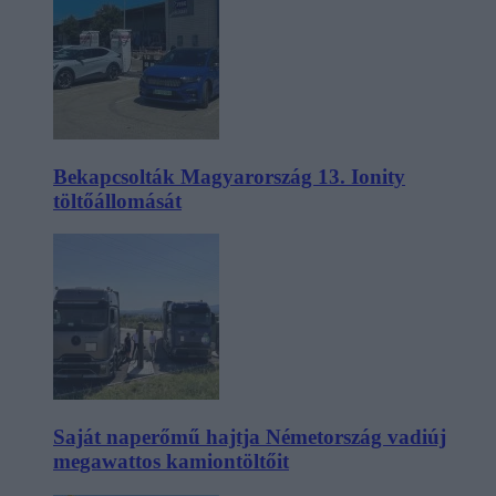
Bekapcsolták Magyarország 13. Ionity
töltőállomását
Saját naperőmű hajtja Németország vadiúj
megawattos kamiontöltőit