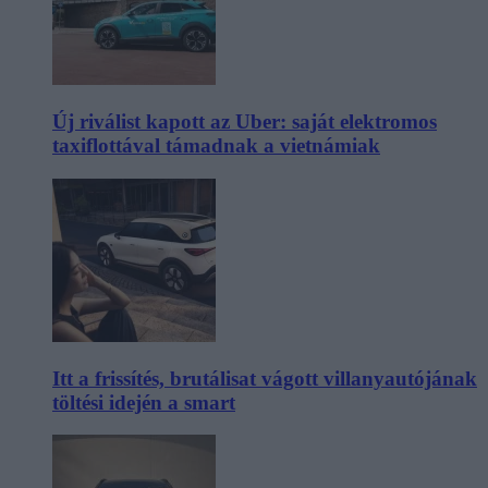
Új riválist kapott az Uber: saját elektromos
taxiflottával támadnak a vietnámiak
Itt a frissítés, brutálisat vágott villanyautójának
töltési idején a smart