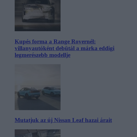
Kupés forma a Range Rovernél:
villanyautóként debütál a márka eddigi
legmerészebb modellje
Mutatjuk az új Nissan Leaf hazai árait