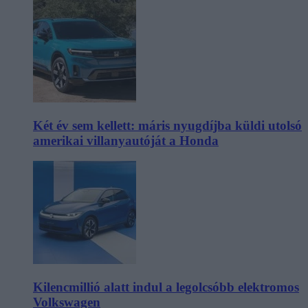
Két év sem kellett: máris nyugdíjba küldi utolsó
amerikai villanyautóját a Honda
Kilencmillió alatt indul a legolcsóbb elektromos
Volkswagen