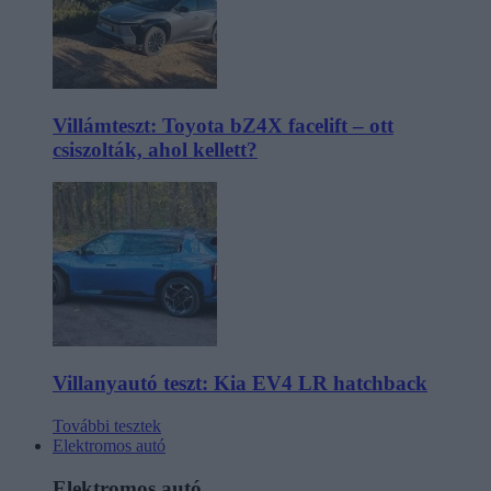
Villámteszt: Toyota bZ4X facelift – ott
csiszolták, ahol kellett?
Villanyautó teszt: Kia EV4 LR hatchback
További tesztek
Elektromos autó
Elektromos autó