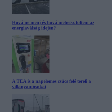
Hová ne menj és hová mehetsz tölteni az
energiaválság idején?
A TEA is a napelemes csúcs felé tereli a
villanyautósokat