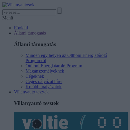
Menü
Főoldal
Állami támogatás
Állami támogatás
Minden egy helyen az Otthoni Energiatároló
Programról
Otthoni Energiatároló Program
Magánszemélyeknek
Cégeknek
Céges pályázat hírei
Korábbi pályázatok
Villanyautó tesztek
Villanyautó tesztek