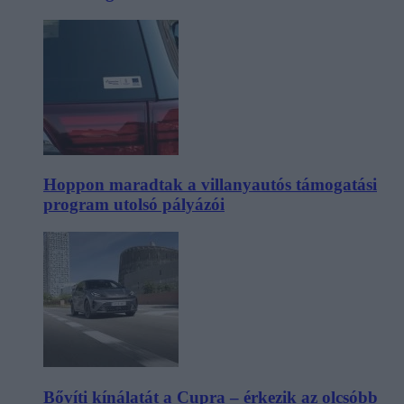
Hoppon maradtak a villanyautós támogatási
program utolsó pályázói
Bővíti kínálatát a Cupra – érkezik az olcsóbb