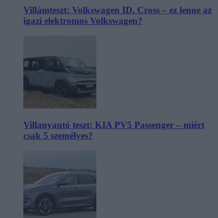
Villámteszt: Volkswagen ID. Cross – ez lenne az
igazi elektromos Volkswagen?
Villanyautó teszt: KIA PV5 Passenger – miért
csak 5 személyes?