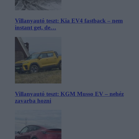
Villanyautó teszt: Kia EV4 fastback – nem
instant get, de…
Villanyautó teszt: KGM Musso EV – nehéz
zavarba hozni