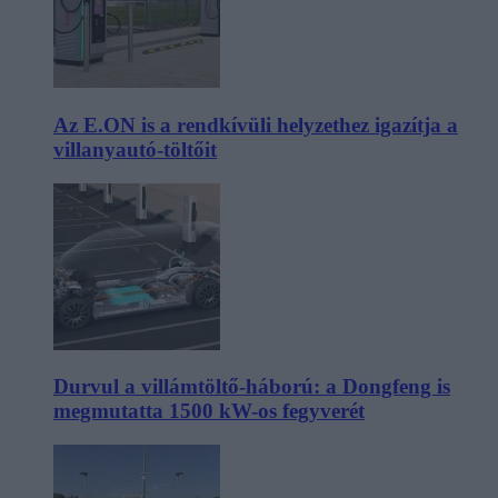
Az E.ON is a rendkívüli helyzethez igazítja a
villanyautó-töltőit
Durvul a villámtöltő-háború: a Dongfeng is
megmutatta 1500 kW-os fegyverét