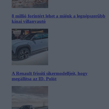
8 millió forintért lehet a miénk a legnépszerűbb
kínai villanyautó
A Renault frissíti sikermodelljeit, hogy
megállítsa az ID. Polót