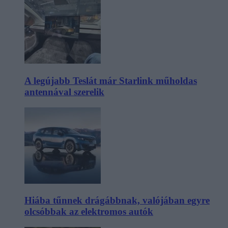
A legújabb Teslát már Starlink műholdas
antennával szerelik
Hiába tűnnek drágábbnak, valójában egyre
olcsóbbak az elektromos autók