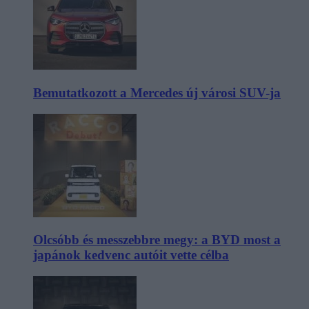
Bemutatkozott a Mercedes új városi SUV-ja
Olcsóbb és messzebbre megy: a BYD most a
japánok kedvenc autóit vette célba