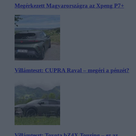
Megérkezett Magyarországra az Xpeng P7+
Villámteszt: CUPRA Raval – megéri a pénzét?
Villámteszt: Toyota bZ4X Touring – ez az,