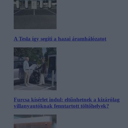
A Tesla így segíti a hazai áramhálózatot
Furcsa kísérlet indul: eltűnhetnek a kizárólag
villanyautóknak fenntartott töltőhelyek?