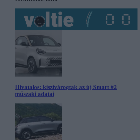
Hivatalos: kiszivárogtak az új Smart #2
műszaki adatai