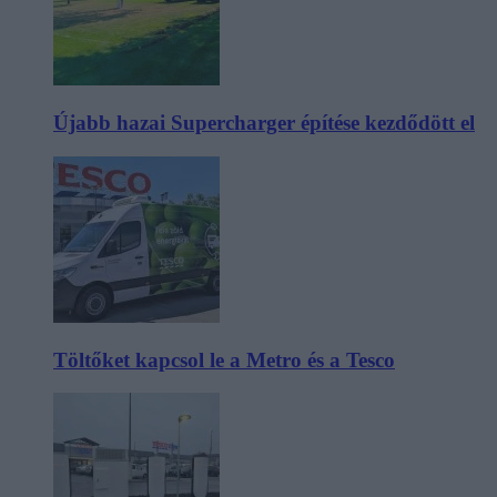
Újabb hazai Supercharger építése kezdődött el
Töltőket kapcsol le a Metro és a Tesco