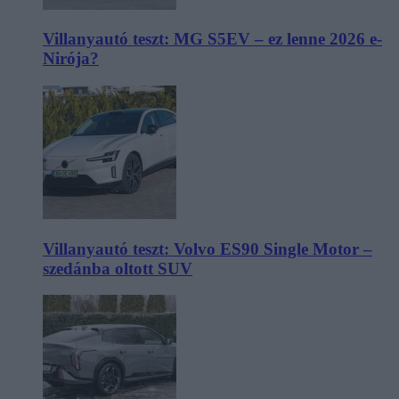
Villanyautó teszt: MG S5EV – ez lenne 2026 e-
Nirója?
Villanyautó teszt: Volvo ES90 Single Motor –
szedánba oltott SUV