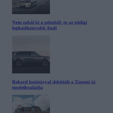
Nem zabál ki a pénzből: ez az eddigi
leghatékonyabb Audi
Rekord hatótávval debütált a Xiaomi új
modellcsaládja