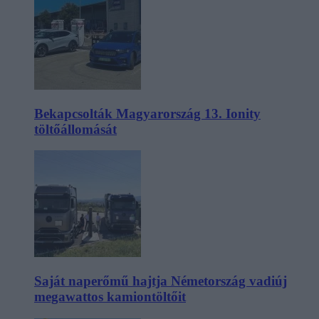
Bekapcsolták Magyarország 13. Ionity
töltőállomását
Saját naperőmű hajtja Németország vadiúj
megawattos kamiontöltőit