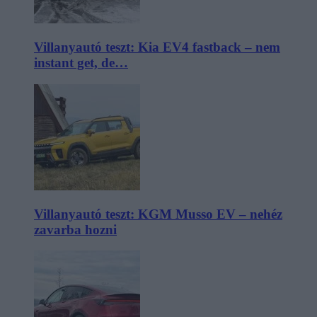
Villanyautó teszt: Kia EV4 fastback – nem
instant get, de…
Villanyautó teszt: KGM Musso EV – nehéz
zavarba hozni