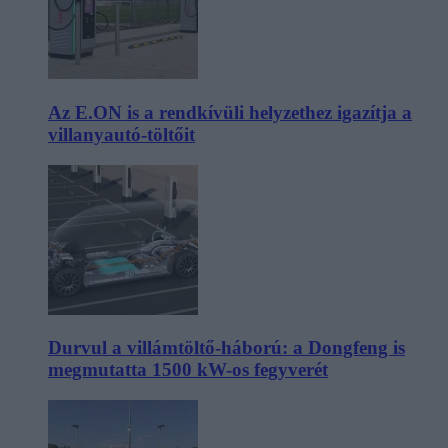
Az E.ON is a rendkívüli helyzethez igazítja a
villanyautó-töltőit
Durvul a villámtöltő-háború: a Dongfeng is
megmutatta 1500 kW-os fegyverét