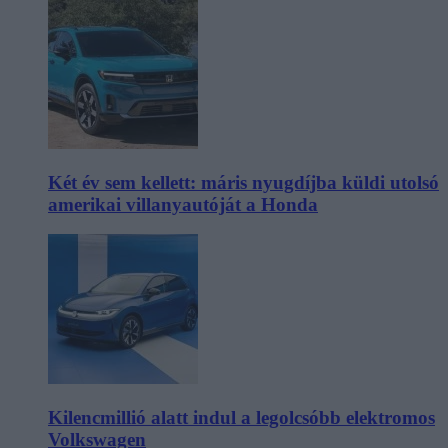
Két év sem kellett: máris nyugdíjba küldi utolsó
amerikai villanyautóját a Honda
Kilencmillió alatt indul a legolcsóbb elektromos
Volkswagen