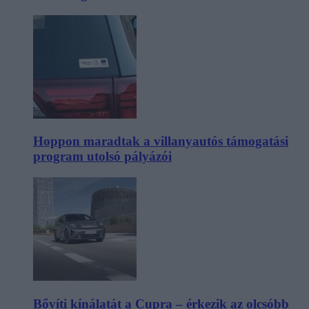
Hoppon maradtak a villanyautós támogatási
program utolsó pályázói
Bővíti kínálatát a Cupra – érkezik az olcsóbb