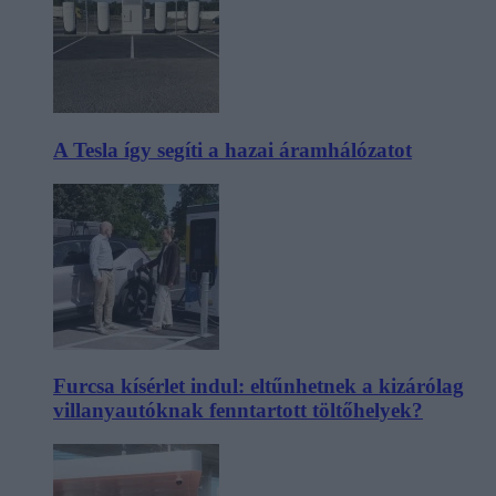
A Tesla így segíti a hazai áramhálózatot
Furcsa kísérlet indul: eltűnhetnek a kizárólag
villanyautóknak fenntartott töltőhelyek?