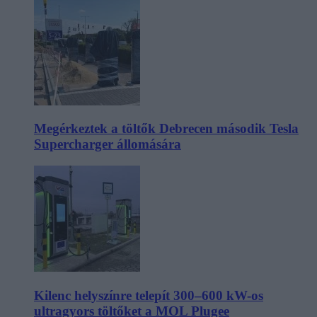
Megérkeztek a töltők Debrecen második Tesla
Supercharger állomására
Kilenc helyszínre telepít 300–600 kW-os
ultragyors töltőket a MOL Plugee