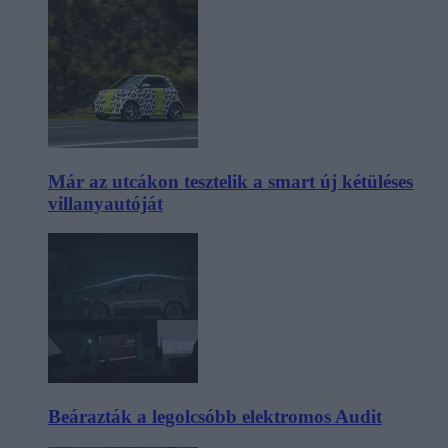
Már az utcákon tesztelik a smart új kétüléses
villanyautóját
Beárazták a legolcsóbb elektromos Audit