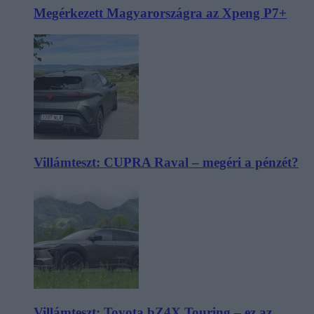
Megérkezett Magyarországra az Xpeng P7+
Villámteszt: CUPRA Raval – megéri a pénzét?
Villámteszt: Toyota bZ4X Touring – ez az,