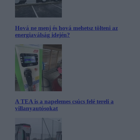
Hová ne menj és hová mehetsz tölteni az
energiaválság idején?
A TEA is a napelemes csúcs felé tereli a
villanyautósokat