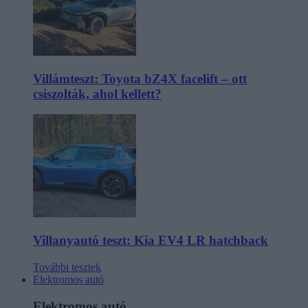
Villámteszt: Toyota bZ4X facelift – ott
csiszolták, ahol kellett?
Villanyautó teszt: Kia EV4 LR hatchback
További tesztek
Elektromos autó
Elektromos autó