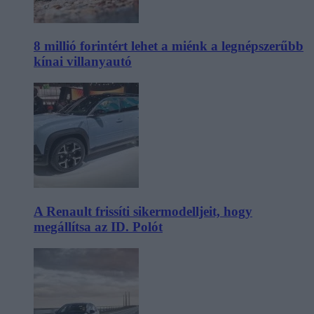
8 millió forintért lehet a miénk a legnépszerűbb
kínai villanyautó
A Renault frissíti sikermodelljeit, hogy
megállítsa az ID. Polót