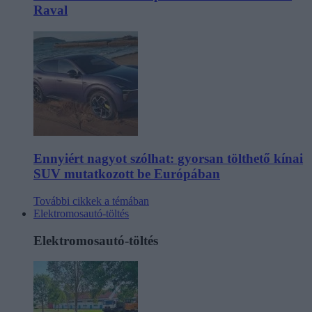
Raval
Ennyiért nagyot szólhat: gyorsan tölthető kínai
SUV mutatkozott be Európában
További cikkek a témában
Elektromosautó-töltés
Elektromosautó-töltés