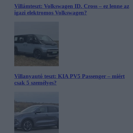
Villámteszt: Volkswagen ID. Cross – ez lenne az
igazi elektromos Volkswagen?
Villanyautó teszt: KIA PV5 Passenger – miért
csak 5 személyes?