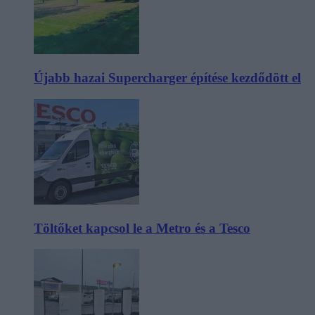
Újabb hazai Supercharger építése kezdődött el
Töltőket kapcsol le a Metro és a Tesco