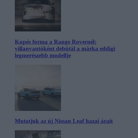
Kupés forma a Range Rovernél:
villanyautóként debütál a márka eddigi
legmerészebb modellje
Mutatjuk az új Nissan Leaf hazai árait