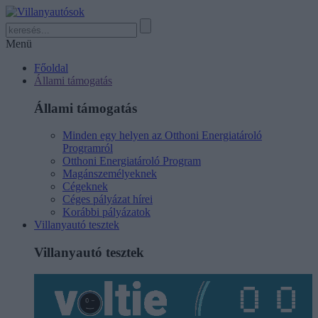
Menü
Főoldal
Állami támogatás
Állami támogatás
Minden egy helyen az Otthoni Energiatároló
Programról
Otthoni Energiatároló Program
Magánszemélyeknek
Cégeknek
Céges pályázat hírei
Korábbi pályázatok
Villanyautó tesztek
Villanyautó tesztek