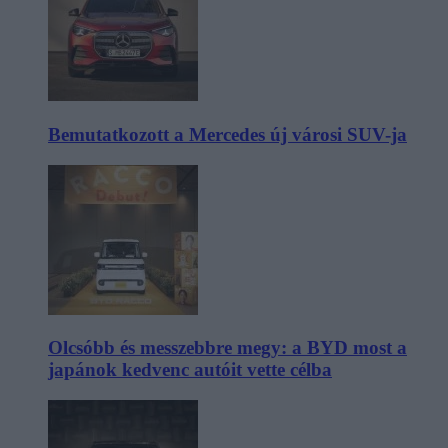
Bemutatkozott a Mercedes új városi SUV-ja
Olcsóbb és messzebbre megy: a BYD most a
japánok kedvenc autóit vette célba