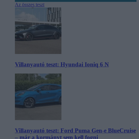
Az összes teszt
Villanyautó teszt: Hyundai Ioniq 6 N
Villanyautó teszt: Ford Puma Gen-e BlueCruise
– már a kormányt sem kell fogni