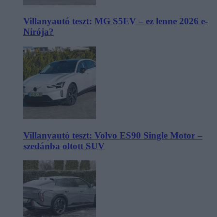
Villanyautó teszt: MG S5EV – ez lenne 2026 e-
Nirója?
Villanyautó teszt: Volvo ES90 Single Motor –
szedánba oltott SUV