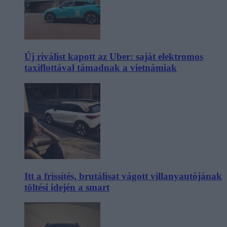
Új riválist kapott az Uber: saját elektromos
taxiflottával támadnak a vietnámiak
Itt a frissítés, brutálisat vágott villanyautójának
töltési idején a smart