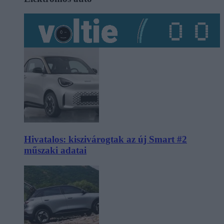
Hivatalos: kiszivárogtak az új Smart #2
műszaki adatai