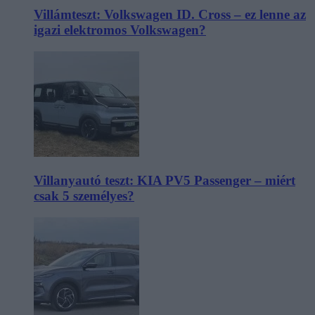
Villámteszt: Volkswagen ID. Cross – ez lenne az
igazi elektromos Volkswagen?
Villanyautó teszt: KIA PV5 Passenger – miért
csak 5 személyes?