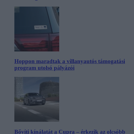
Hoppon maradtak a villanyautós támogatási
program utolsó pályázói
Bővíti kínálatát a Cupra – érkezik az olcsóbb