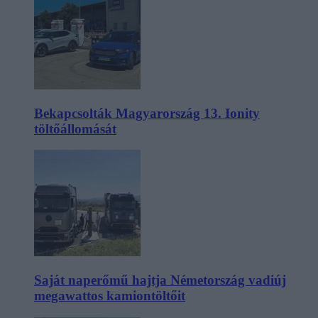
Bekapcsolták Magyarország 13. Ionity
töltőállomását
Saját naperőmű hajtja Németország vadiúj
megawattos kamiontöltőit