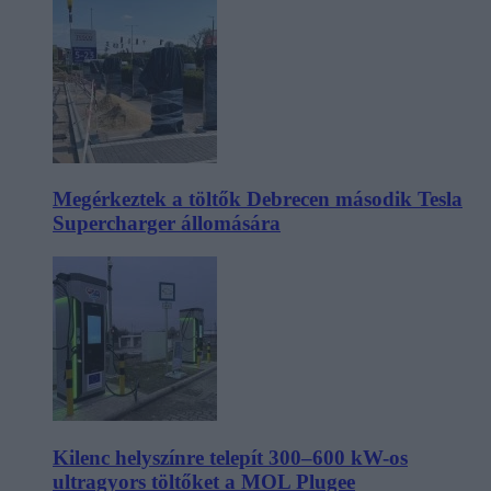
Megérkeztek a töltők Debrecen második Tesla
Supercharger állomására
Kilenc helyszínre telepít 300–600 kW-os
ultragyors töltőket a MOL Plugee