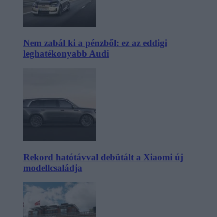
Nem zabál ki a pénzből: ez az eddigi
leghatékonyabb Audi
Rekord hatótávval debütált a Xiaomi új
modellcsaládja