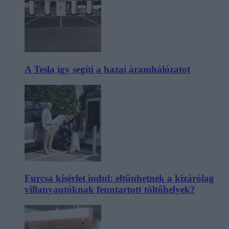
A Tesla így segíti a hazai áramhálózatot
Furcsa kísérlet indul: eltűnhetnek a kizárólag
villanyautóknak fenntartott töltőhelyek?