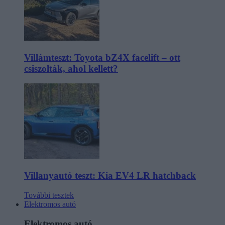
Villámteszt: Toyota bZ4X facelift – ott
csiszolták, ahol kellett?
Villanyautó teszt: Kia EV4 LR hatchback
További tesztek
Elektromos autó
Elektromos autó