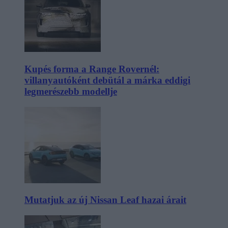
Kupés forma a Range Rovernél:
villanyautóként debütál a márka eddigi
legmerészebb modellje
Mutatjuk az új Nissan Leaf hazai árait