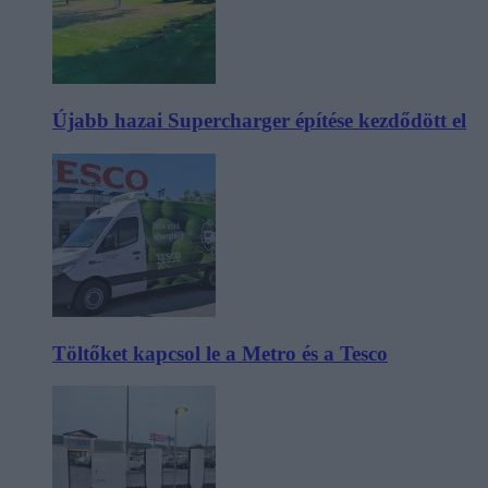
Újabb hazai Supercharger építése kezdődött el
Töltőket kapcsol le a Metro és a Tesco