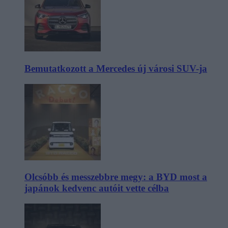
Bemutatkozott a Mercedes új városi SUV-ja
Olcsóbb és messzebbre megy: a BYD most a
japánok kedvenc autóit vette célba