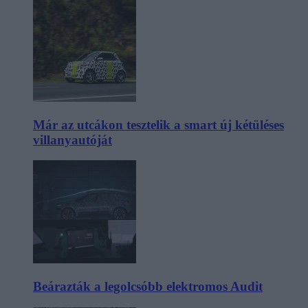
Már az utcákon tesztelik a smart új kétüléses
villanyautóját
Beárazták a legolcsóbb elektromos Audit