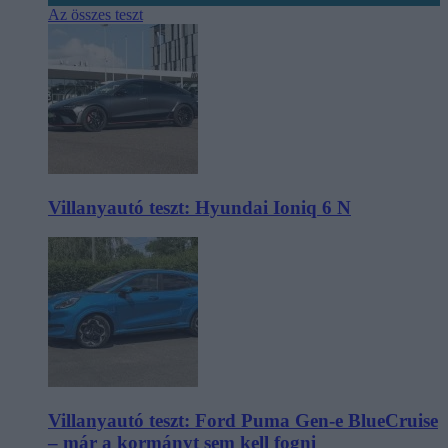
Az összes teszt
Villanyautó teszt: Hyundai Ioniq 6 N
Villanyautó teszt: Ford Puma Gen-e BlueCruise
– már a kormányt sem kell fogni