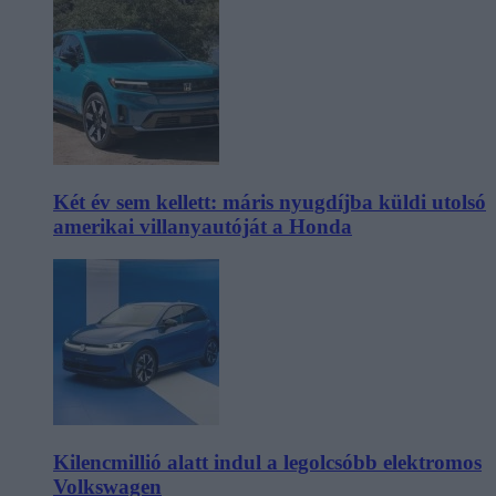
Két év sem kellett: máris nyugdíjba küldi utolsó
amerikai villanyautóját a Honda
Kilencmillió alatt indul a legolcsóbb elektromos
Volkswagen