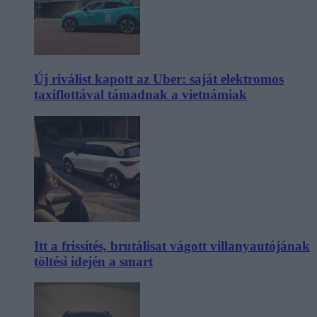
Új riválist kapott az Uber: saját elektromos
taxiflottával támadnak a vietnámiak
Itt a frissítés, brutálisat vágott villanyautójának
töltési idején a smart