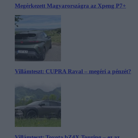
Megérkezett Magyarországra az Xpeng P7+
Villámteszt: CUPRA Raval – megéri a pénzét?
Villámteszt: Toyota bZ4X Touring – ez az,