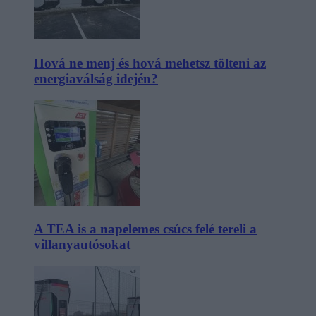
Hová ne menj és hová mehetsz tölteni az
energiaválság idején?
A TEA is a napelemes csúcs felé tereli a
villanyautósokat