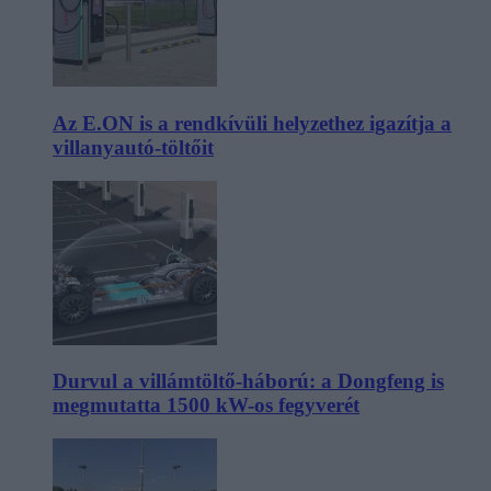
Az E.ON is a rendkívüli helyzethez igazítja a
villanyautó-töltőit
Durvul a villámtöltő-háború: a Dongfeng is
megmutatta 1500 kW-os fegyverét