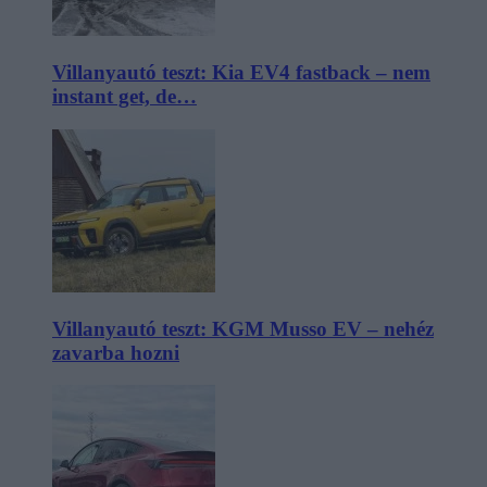
Villanyautó teszt: Kia EV4 fastback – nem
instant get, de…
Villanyautó teszt: KGM Musso EV – nehéz
zavarba hozni