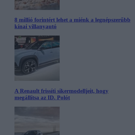
8 millió forintért lehet a miénk a legnépszerűbb
kínai villanyautó
A Renault frissíti sikermodelljeit, hogy
megállítsa az ID. Polót