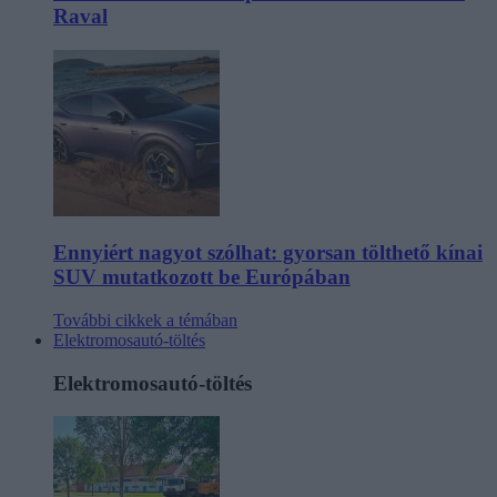
Raval
Ennyiért nagyot szólhat: gyorsan tölthető kínai
SUV mutatkozott be Európában
További cikkek a témában
Elektromosautó-töltés
Elektromosautó-töltés