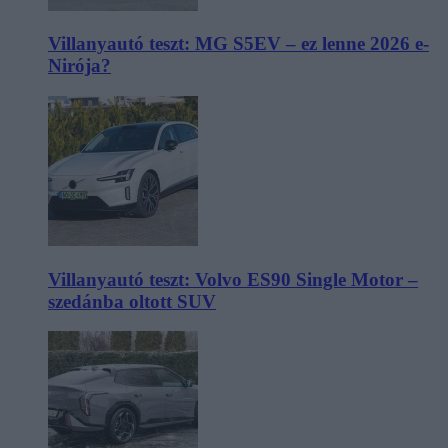
Villanyautó teszt: MG S5EV – ez lenne 2026 e-
Nirója?
Villanyautó teszt: Volvo ES90 Single Motor –
szedánba oltott SUV