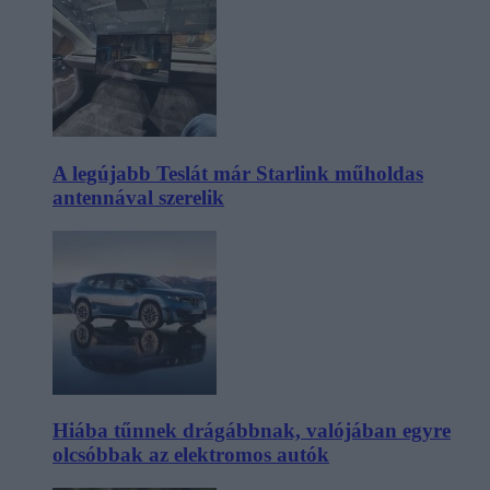
A legújabb Teslát már Starlink műholdas
antennával szerelik
Hiába tűnnek drágábbnak, valójában egyre
olcsóbbak az elektromos autók