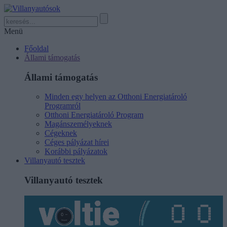
Menü
Főoldal
Állami támogatás
Állami támogatás
Minden egy helyen az Otthoni Energiatároló
Programról
Otthoni Energiatároló Program
Magánszemélyeknek
Cégeknek
Céges pályázat hírei
Korábbi pályázatok
Villanyautó tesztek
Villanyautó tesztek