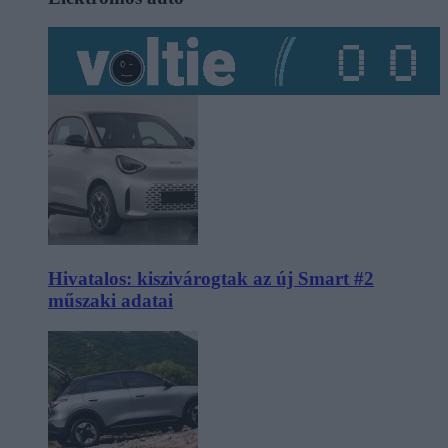
Hivatalos: kiszivárogtak az új Smart #2
műszaki adatai