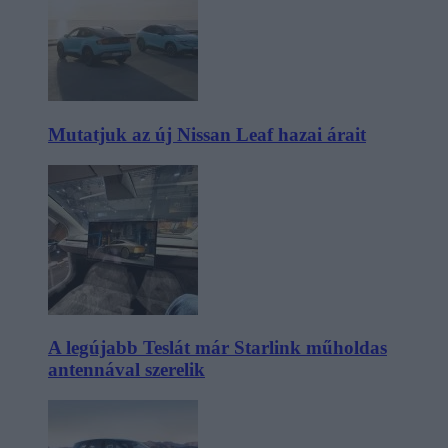
Mutatjuk az új Nissan Leaf hazai árait
A legújabb Teslát már Starlink műholdas
antennával szerelik