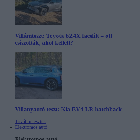
Villámteszt: Toyota bZ4X facelift – ott
csiszolták, ahol kellett?
Villanyautó teszt: Kia EV4 LR hatchback
További tesztek
Elektromos autó
Elektromos autó