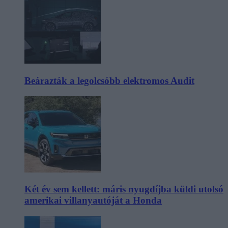
Beárazták a legolcsóbb elektromos Audit
Két év sem kellett: máris nyugdíjba küldi utolsó
amerikai villanyautóját a Honda