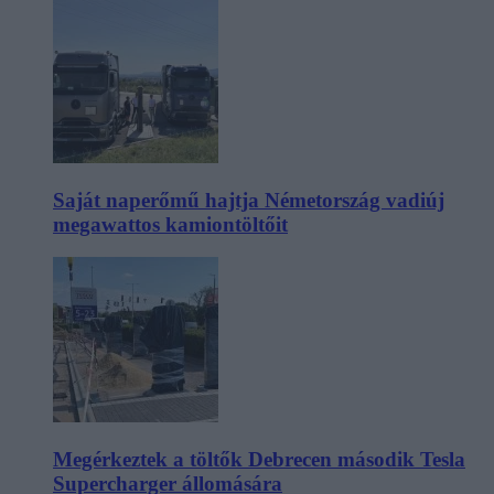
Saját naperőmű hajtja Németország vadiúj
megawattos kamiontöltőit
Megérkeztek a töltők Debrecen második Tesla
Supercharger állomására