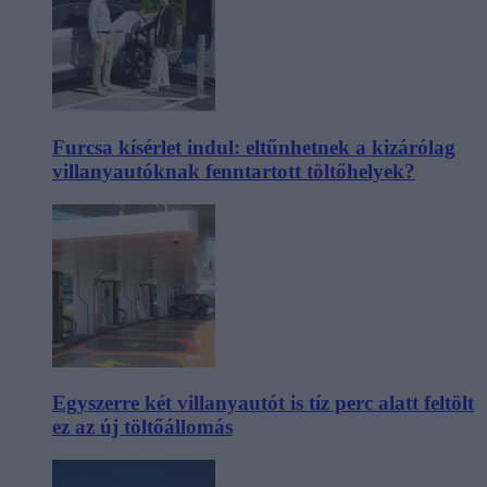
Furcsa kísérlet indul: eltűnhetnek a kizárólag
villanyautóknak fenntartott töltőhelyek?
Egyszerre két villanyautót is tíz perc alatt feltölt
ez az új töltőállomás