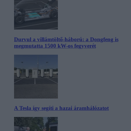
Durvul a villámtöltő-háború: a Dongfeng is
megmutatta 1500 kW-os fegyverét
A Tesla így segíti a hazai áramhálózatot