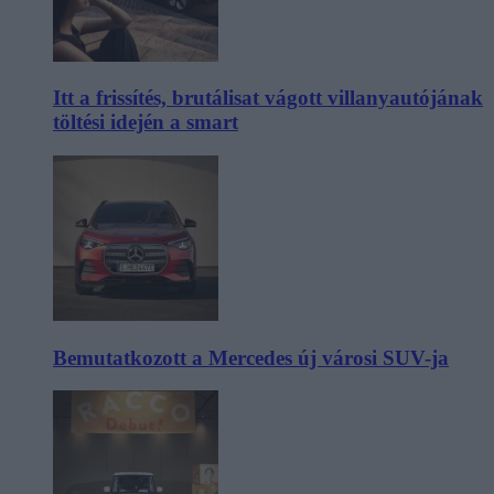
Itt a frissítés, brutálisat vágott villanyautójának
töltési idején a smart
Bemutatkozott a Mercedes új városi SUV-ja