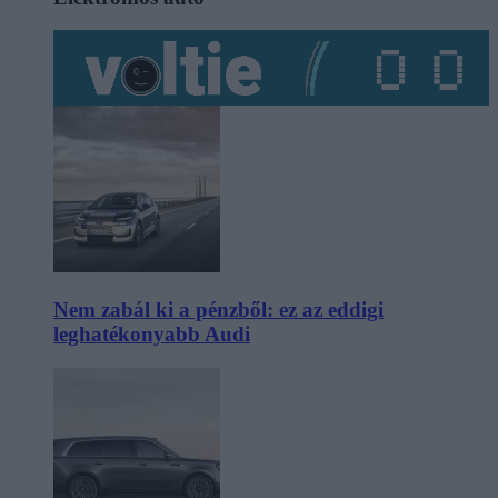
Nem zabál ki a pénzből: ez az eddigi
leghatékonyabb Audi