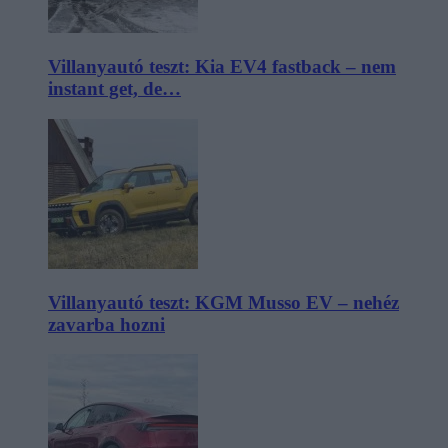
Villanyautó teszt: Kia EV4 fastback – nem
instant get, de…
Villanyautó teszt: KGM Musso EV – nehéz
zavarba hozni