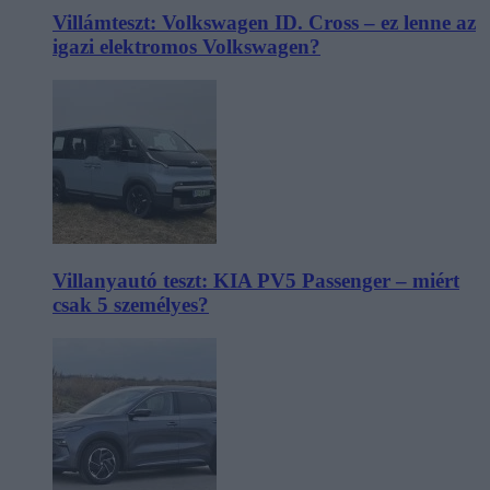
Villámteszt: Volkswagen ID. Cross – ez lenne az
igazi elektromos Volkswagen?
Villanyautó teszt: KIA PV5 Passenger – miért
csak 5 személyes?