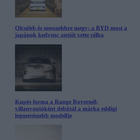
Olcsóbb és messzebbre megy: a BYD most a
japánok kedvenc autóit vette célba
Kupés forma a Range Rovernél:
villanyautóként debütál a márka eddigi
legmerészebb modellje