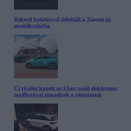
Rekord hatótávval debütált a Xiaomi új
modellcsaládja
Új riválist kapott az Uber: saját elektromos
taxiflottával támadnak a vietnámiak