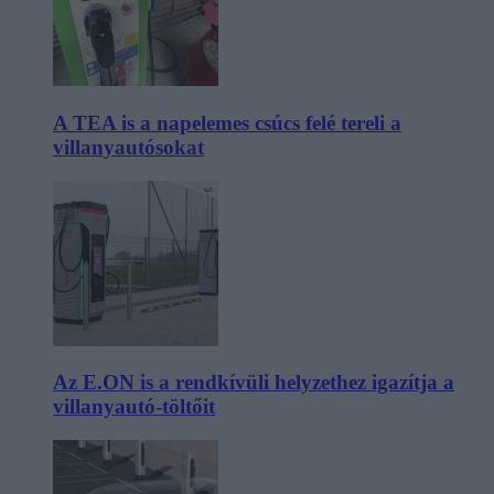
A TEA is a napelemes csúcs felé tereli a
villanyautósokat
Az E.ON is a rendkívüli helyzethez igazítja a
villanyautó-töltőit