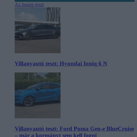
Az összes teszt
Villanyautó teszt: Hyundai Ioniq 6 N
Villanyautó teszt: Ford Puma Gen-e BlueCruise
– már a kormányt sem kell fogni