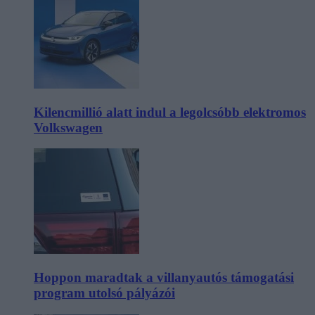
Kilencmillió alatt indul a legolcsóbb elektromos
Volkswagen
Hoppon maradtak a villanyautós támogatási
program utolsó pályázói