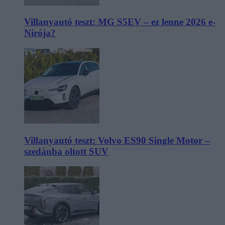
Villanyautó teszt: MG S5EV – ez lenne 2026 e-
Nirója?
Villanyautó teszt: Volvo ES90 Single Motor –
szedánba oltott SUV