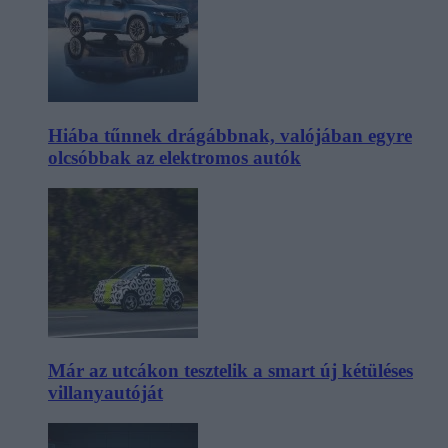
Hiába tűnnek drágábbnak, valójában egyre
olcsóbbak az elektromos autók
Már az utcákon tesztelik a smart új kétüléses
villanyautóját