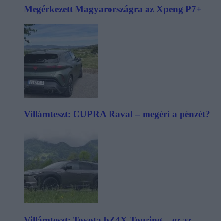
Megérkezett Magyarországra az Xpeng P7+
Villámteszt: CUPRA Raval – megéri a pénzét?
Villámteszt: Toyota bZ4X Touring – ez az,