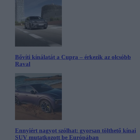
Bővíti kínálatát a Cupra – érkezik az olcsóbb
Raval
Ennyiért nagyot szólhat: gyorsan tölthető kínai
SUV mutatkozott be Európában