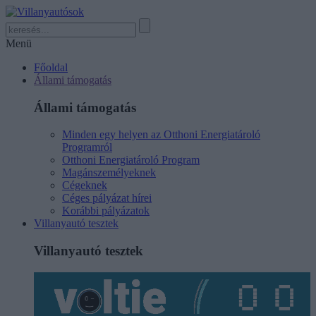
Menü
Főoldal
Állami támogatás
Állami támogatás
Minden egy helyen az Otthoni Energiatároló
Programról
Otthoni Energiatároló Program
Magánszemélyeknek
Cégeknek
Céges pályázat hírei
Korábbi pályázatok
Villanyautó tesztek
Villanyautó tesztek