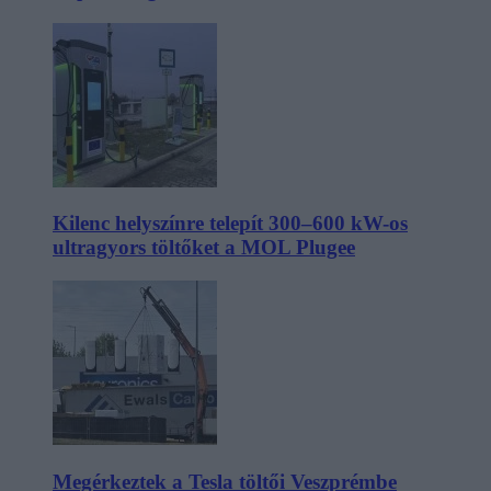
Kilenc helyszínre telepít 300–600 kW-os
ultragyors töltőket a MOL Plugee
Megérkeztek a Tesla töltői Veszprémbe