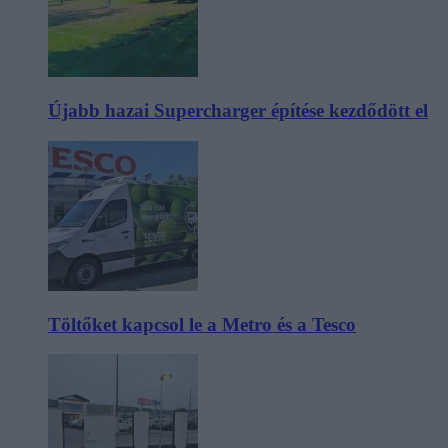
Újabb hazai Supercharger építése kezdődött el
Töltőket kapcsol le a Metro és a Tesco