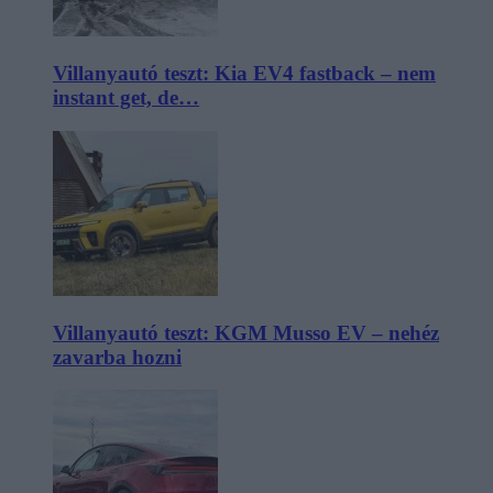
Villanyautó teszt: Kia EV4 fastback – nem
instant get, de…
Villanyautó teszt: KGM Musso EV – nehéz
zavarba hozni