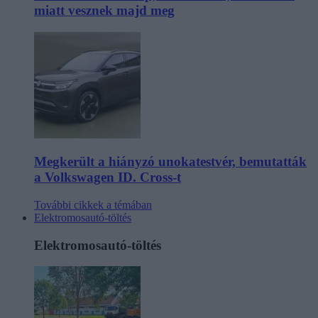
miatt vesznek majd meg
Megkerült a hiányzó unokatestvér, bemutatták
a Volkswagen ID. Cross-t
További cikkek a témában
Elektromosautó-töltés
Elektromosautó-töltés