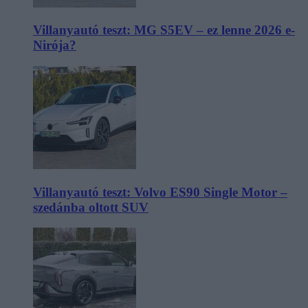
Villanyautó teszt: MG S5EV – ez lenne 2026 e-
Nirója?
Villanyautó teszt: Volvo ES90 Single Motor –
szedánba oltott SUV