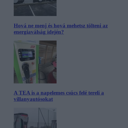
Hová ne menj és hová mehetsz tölteni az
energiaválság idején?
A TEA is a napelemes csúcs felé tereli a
villanyautósokat