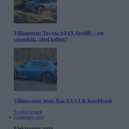
Villámteszt: Toyota bZ4X facelift – ott
csiszolták, ahol kellett?
Villanyautó teszt: Kia EV4 LR hatchback
További tesztek
Elektromos autó
Elektromos autó