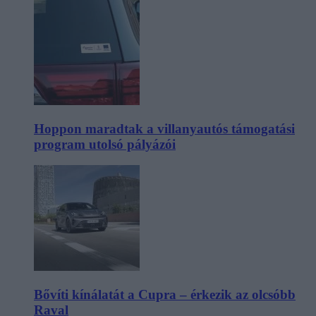
Hoppon maradtak a villanyautós támogatási
program utolsó pályázói
Bővíti kínálatát a Cupra – érkezik az olcsóbb
Raval