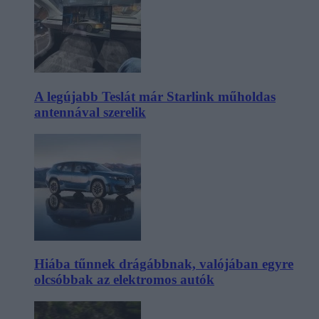
A legújabb Teslát már Starlink műholdas
antennával szerelik
Hiába tűnnek drágábbnak, valójában egyre
olcsóbbak az elektromos autók