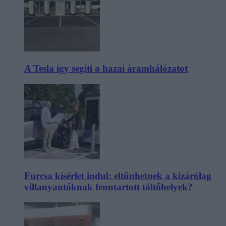
A Tesla így segíti a hazai áramhálózatot
Furcsa kísérlet indul: eltűnhetnek a kizárólag
villanyautóknak fenntartott töltőhelyek?