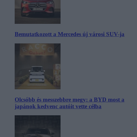
Bemutatkozott a Mercedes új városi SUV-ja
Olcsóbb és messzebbre megy: a BYD most a
japánok kedvenc autóit vette célba