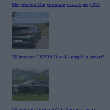
Megérkezett Magyarországra az Xpeng P7+
Villámteszt: CUPRA Raval – megéri a pénzét?
Villámteszt: Toyota bZ4X Touring – ez az,