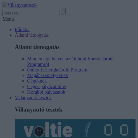
Menü
Főoldal
Állami támogatás
Állami támogatás
Minden egy helyen az Otthoni Energiatároló
Programról
Otthoni Energiatároló Program
Magánszemélyeknek
Cégeknek
Céges pályázat hírei
Korábbi pályázatok
Villanyautó tesztek
Villanyautó tesztek