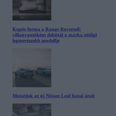
Kupés forma a Range Rovernél:
villanyautóként debütál a márka eddigi
legmerészebb modellje
Mutatjuk az új Nissan Leaf hazai árait