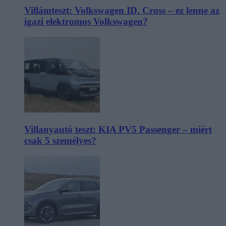
Villámteszt: Volkswagen ID. Cross – ez lenne az
igazi elektromos Volkswagen?
Villanyautó teszt: KIA PV5 Passenger – miért
csak 5 személyes?