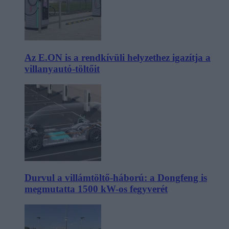
Az E.ON is a rendkívüli helyzethez igazítja a
villanyautó-töltőit
Durvul a villámtöltő-háború: a Dongfeng is
megmutatta 1500 kW-os fegyverét