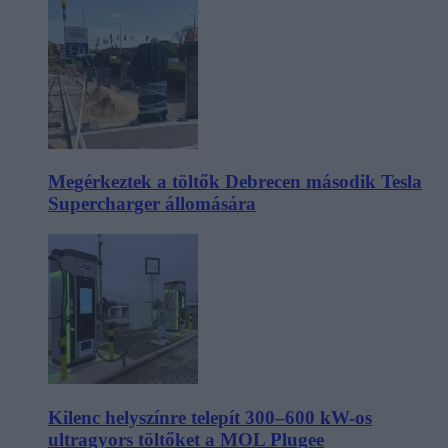
Megérkeztek a töltők Debrecen második Tesla
Supercharger állomására
Kilenc helyszínre telepít 300–600 kW-os
ultragyors töltőket a MOL Plugee