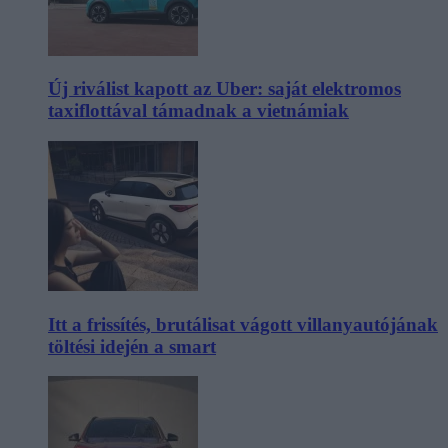
Új riválist kapott az Uber: saját elektromos
taxiflottával támadnak a vietnámiak
Itt a frissítés, brutálisat vágott villanyautójának
töltési idején a smart