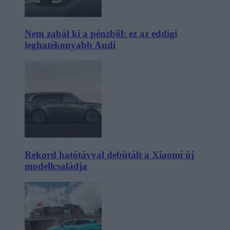
Nem zabál ki a pénzből: ez az eddigi
leghatékonyabb Audi
Rekord hatótávval debütált a Xiaomi új
modellcsaládja