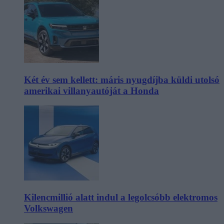
Két év sem kellett: máris nyugdíjba küldi utolsó
amerikai villanyautóját a Honda
Kilencmillió alatt indul a legolcsóbb elektromos
Volkswagen