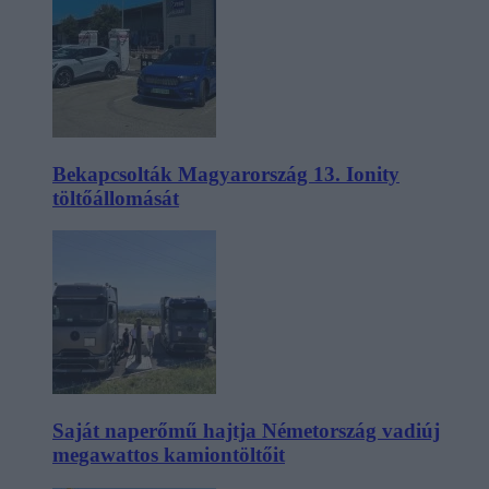
Bekapcsolták Magyarország 13. Ionity
töltőállomását
Saját naperőmű hajtja Németország vadiúj
megawattos kamiontöltőit