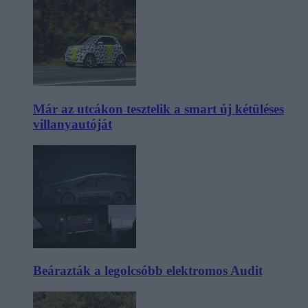
Már az utcákon tesztelik a smart új kétüléses
villanyautóját
Beárazták a legolcsóbb elektromos Audit