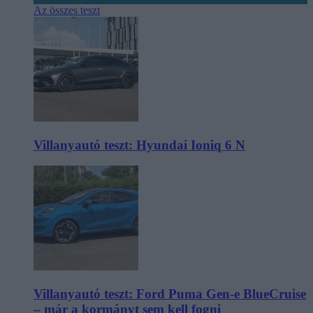
Az összes teszt
Villanyautó teszt: Hyundai Ioniq 6 N
Villanyautó teszt: Ford Puma Gen-e BlueCruise
– már a kormányt sem kell fogni