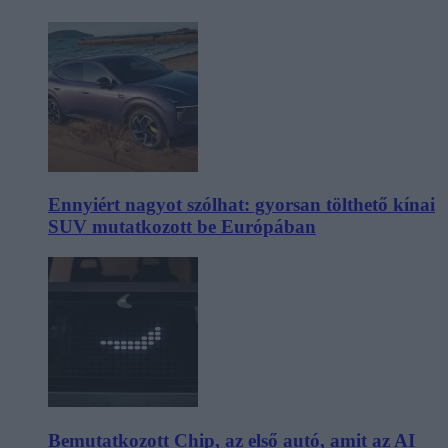
Ennyiért nagyot szólhat: gyorsan tölthető kínai
SUV mutatkozott be Európában
Bemutatkozott Chip, az első autó, amit az AI