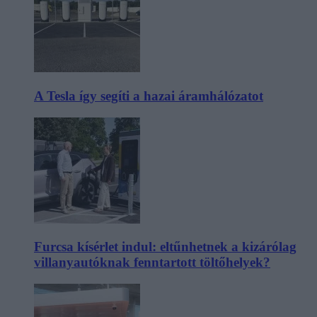
A Tesla így segíti a hazai áramhálózatot
Furcsa kísérlet indul: eltűnhetnek a kizárólag
villanyautóknak fenntartott töltőhelyek?