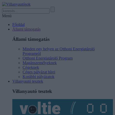
Menü
Főoldal
Állami támogatás
Állami támogatás
Minden egy helyen az Otthoni Energiatároló
Programról
Otthoni Energiatároló Program
Magánszemélyeknek
Cégeknek
Céges pályázat hírei
Korábbi pályázatok
Villanyautó tesztek
Villanyautó tesztek