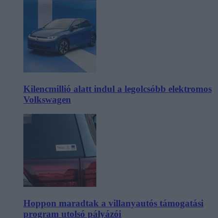
Kilencmillió alatt indul a legolcsóbb elektromos
Volkswagen
Hoppon maradtak a villanyautós támogatási
program utolsó pályázói