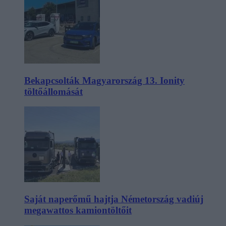
Bekapcsolták Magyarország 13. Ionity
töltőállomását
Saját naperőmű hajtja Németország vadiúj
megawattos kamiontöltőit