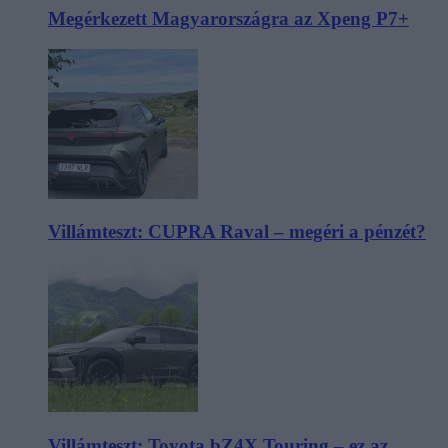
Megérkezett Magyarországra az Xpeng P7+
Villámteszt: CUPRA Raval – megéri a pénzét?
Villámteszt: Toyota bZ4X Touring – ez az,