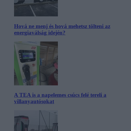
Hová ne menj és hová mehetsz tölteni az
energiaválság idején?
A TEA is a napelemes csúcs felé tereli a
villanyautósokat