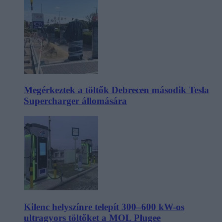
Megérkeztek a töltők Debrecen második Tesla
Supercharger állomására
Kilenc helyszínre telepít 300–600 kW-os
ultragyors töltőket a MOL Plugee