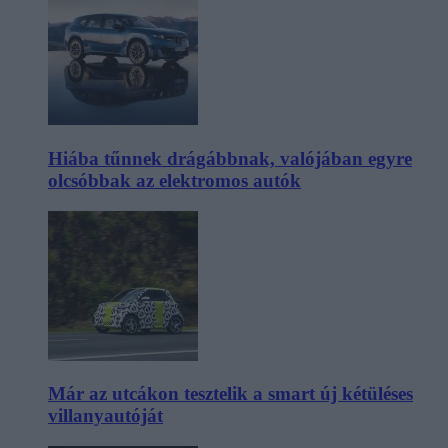
Hiába tűnnek drágábbnak, valójában egyre
olcsóbbak az elektromos autók
Már az utcákon tesztelik a smart új kétüléses
villanyautóját