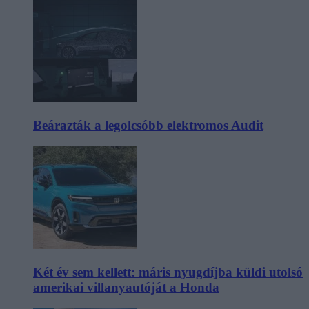
Beárazták a legolcsóbb elektromos Audit
Két év sem kellett: máris nyugdíjba küldi utolsó
amerikai villanyautóját a Honda