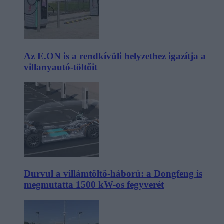
Az E.ON is a rendkívüli helyzethez igazítja a
villanyautó-töltőit
Durvul a villámtöltő-háború: a Dongfeng is
megmutatta 1500 kW-os fegyverét