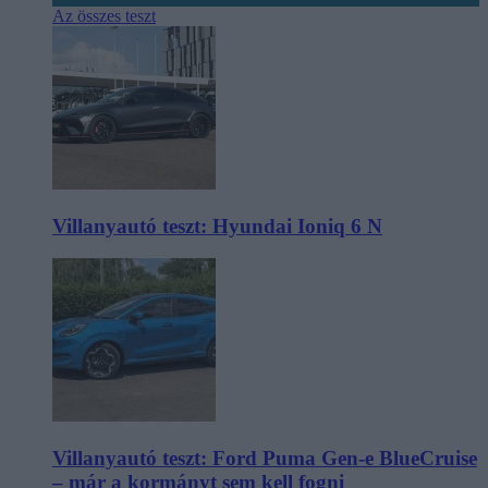
Az összes teszt
Villanyautó teszt: Hyundai Ioniq 6 N
Villanyautó teszt: Ford Puma Gen-e BlueCruise
– már a kormányt sem kell fogni