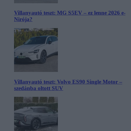
Villanyautó teszt: MG S5EV – ez lenne 2026 e-
Nirója?
Villanyautó teszt: Volvo ES90 Single Motor –
szedánba oltott SUV