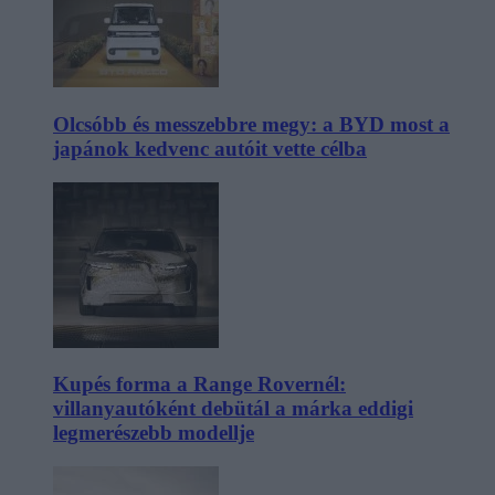
Olcsóbb és messzebbre megy: a BYD most a
japánok kedvenc autóit vette célba
Kupés forma a Range Rovernél:
villanyautóként debütál a márka eddigi
legmerészebb modellje