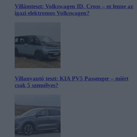
Villámteszt: Volkswagen ID. Cross – ez lenne az
igazi elektromos Volkswagen?
Villanyautó teszt: KIA PV5 Passenger – miért
csak 5 személyes?