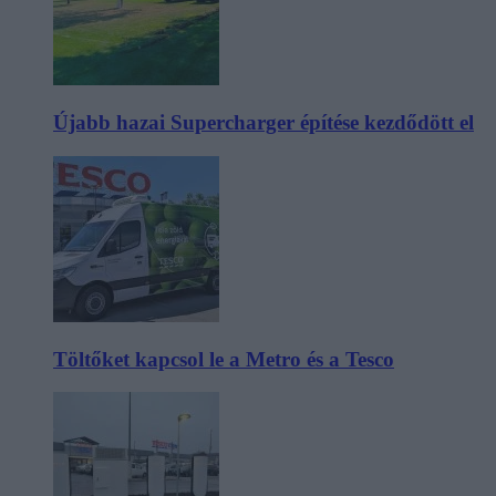
Újabb hazai Supercharger építése kezdődött el
Töltőket kapcsol le a Metro és a Tesco