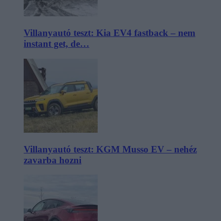
Villanyautó teszt: Kia EV4 fastback – nem
instant get, de…
Villanyautó teszt: KGM Musso EV – nehéz
zavarba hozni