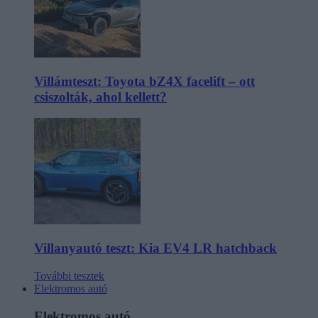
Villámteszt: Toyota bZ4X facelift – ott
csiszolták, ahol kellett?
Villanyautó teszt: Kia EV4 LR hatchback
További tesztek
Elektromos autó
Elektromos autó