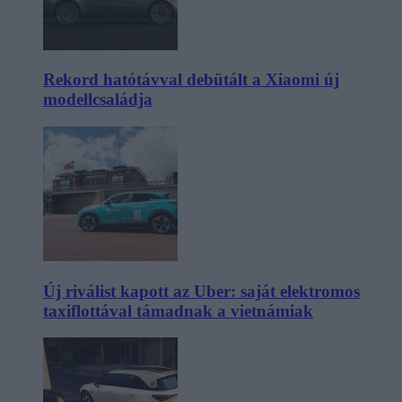
Rekord hatótávval debütált a Xiaomi új
modellcsaládja
Új riválist kapott az Uber: saját elektromos
taxiflottával támadnak a vietnámiak