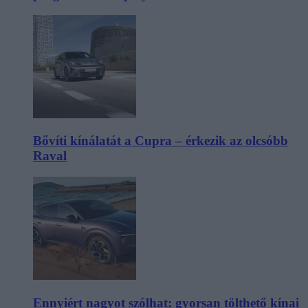
Bővíti kínálatát a Cupra – érkezik az olcsóbb
Raval
Ennyiért nagyot szólhat: gyorsan tölthető kínai