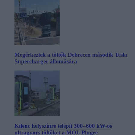
Megérkeztek a töltők Debrecen második Tesla
Supercharger állomására
Kilenc helyszínre telepít 300–600 kW-os
ultragyors töltőket a MOL Plugee