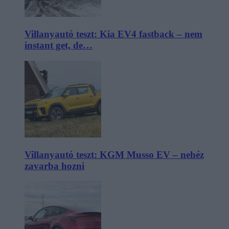
Villanyautó teszt: Kia EV4 fastback – nem
instant get, de…
Villanyautó teszt: KGM Musso EV – nehéz
zavarba hozni