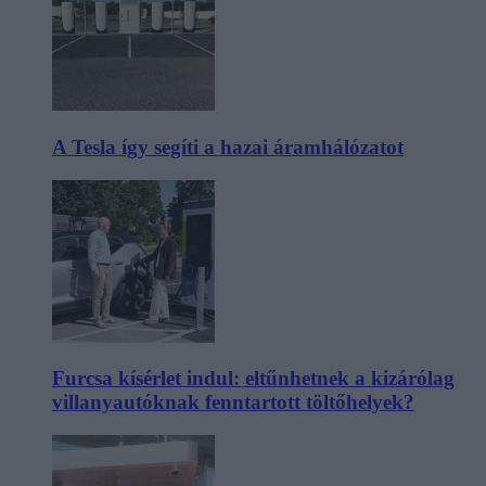
A Tesla így segíti a hazai áramhálózatot
Furcsa kísérlet indul: eltűnhetnek a kizárólag
villanyautóknak fenntartott töltőhelyek?