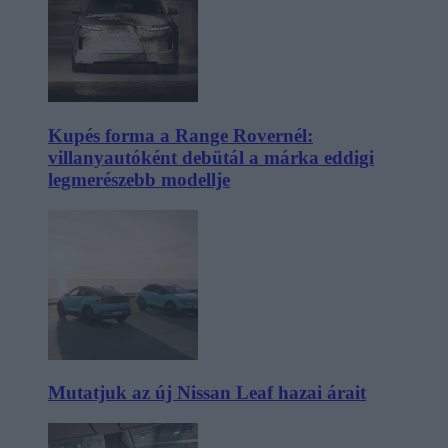
Kupés forma a Range Rovernél:
villanyautóként debütál a márka eddigi
legmerészebb modellje
Mutatjuk az új Nissan Leaf hazai árait