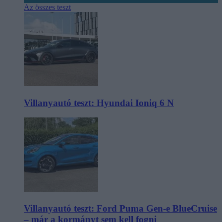
Az összes teszt
Villanyautó teszt: Hyundai Ioniq 6 N
Villanyautó teszt: Ford Puma Gen-e BlueCruise
– már a kormányt sem kell fogni