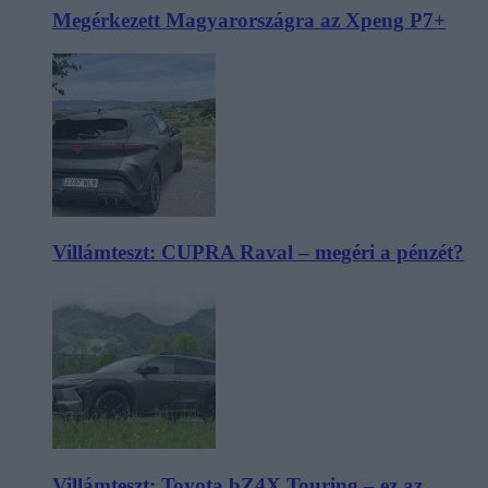
Megérkezett Magyarországra az Xpeng P7+
Villámteszt: CUPRA Raval – megéri a pénzét?
Villámteszt: Toyota bZ4X Touring – ez az,