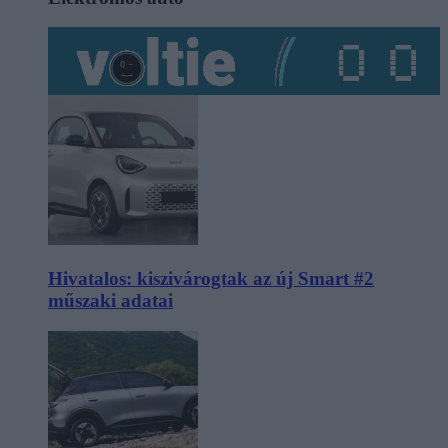
Hivatalos: kiszivárogtak az új Smart #2
műszaki adatai