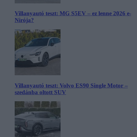
Villanyautó teszt: MG S5EV – ez lenne 2026 e-
Nirója?
Villanyautó teszt: Volvo ES90 Single Motor –
szedánba oltott SUV