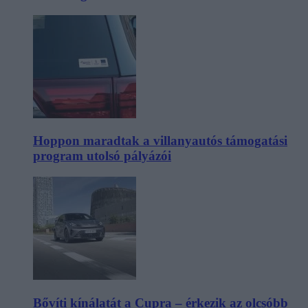
Hoppon maradtak a villanyautós támogatási
program utolsó pályázói
Bővíti kínálatát a Cupra – érkezik az olcsóbb