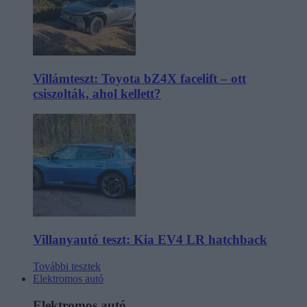
Villámteszt: Toyota bZ4X facelift – ott
csiszolták, ahol kellett?
Villanyautó teszt: Kia EV4 LR hatchback
További tesztek
Elektromos autó
Elektromos autó