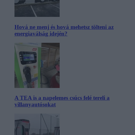
Hová ne menj és hová mehetsz tölteni az
energiaválság idején?
A TEA is a napelemes csúcs felé tereli a
villanyautósokat