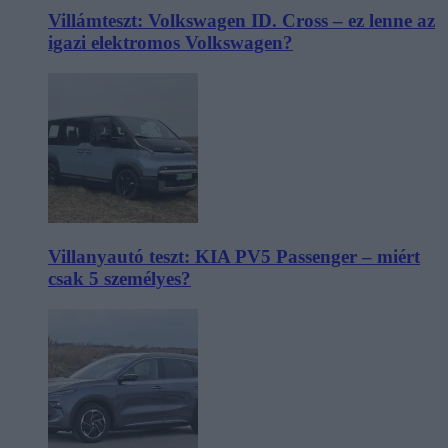
Villámteszt: Volkswagen ID. Cross – ez lenne az
igazi elektromos Volkswagen?
Villanyautó teszt: KIA PV5 Passenger – miért
csak 5 személyes?