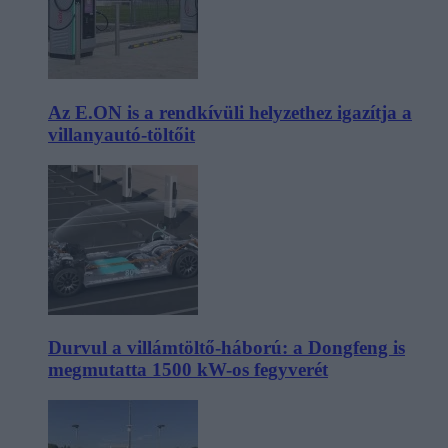
Az E.ON is a rendkívüli helyzethez igazítja a
villanyautó-töltőit
Durvul a villámtöltő-háború: a Dongfeng is
megmutatta 1500 kW-os fegyverét