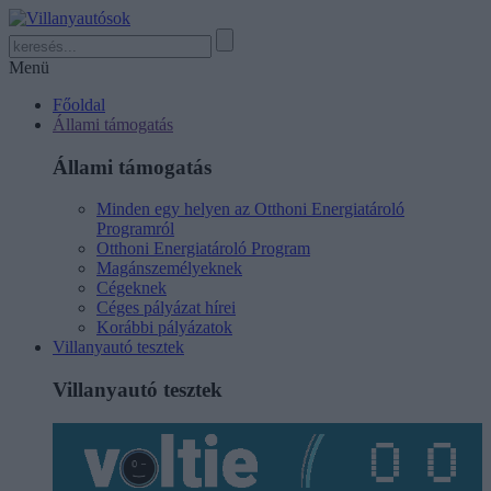
Menü
Főoldal
Állami támogatás
Állami támogatás
Minden egy helyen az Otthoni Energiatároló
Programról
Otthoni Energiatároló Program
Magánszemélyeknek
Cégeknek
Céges pályázat hírei
Korábbi pályázatok
Villanyautó tesztek
Villanyautó tesztek