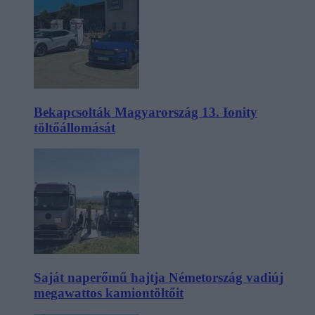
Bekapcsolták Magyarország 13. Ionity
töltőállomását
Saját naperőmű hajtja Németország vadiúj
megawattos kamiontöltőit