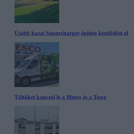
Újabb hazai Supercharger építése kezdődött el
Töltőket kapcsol le a Metro és a Tesco