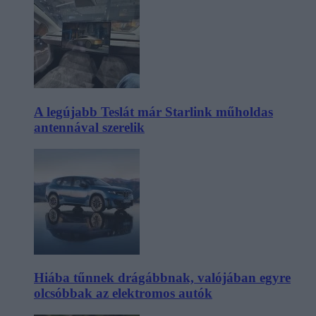
A legújabb Teslát már Starlink műholdas
antennával szerelik
Hiába tűnnek drágábbnak, valójában egyre
olcsóbbak az elektromos autók