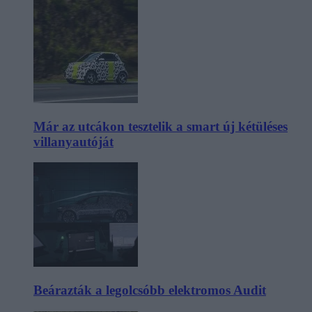
Már az utcákon tesztelik a smart új kétüléses
villanyautóját
Beárazták a legolcsóbb elektromos Audit