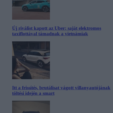
Új riválist kapott az Uber: saját elektromos
taxiflottával támadnak a vietnámiak
Itt a frissítés, brutálisat vágott villanyautójának
töltési idején a smart