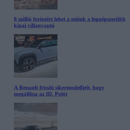
8 millió forintért lehet a miénk a legnépszerűbb
kínai villanyautó
A Renault frissíti sikermodelljeit, hogy
megállítsa az ID. Polót