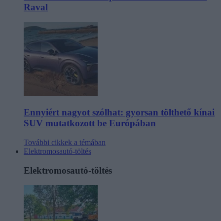
Raval
Ennyiért nagyot szólhat: gyorsan tölthető kínai
SUV mutatkozott be Európában
További cikkek a témában
Elektromosautó-töltés
Elektromosautó-töltés