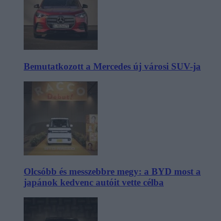
Bemutatkozott a Mercedes új városi SUV-ja
Olcsóbb és messzebbre megy: a BYD most a
japánok kedvenc autóit vette célba