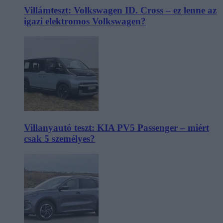
Villámteszt: Volkswagen ID. Cross – ez lenne az
igazi elektromos Volkswagen?
Villanyautó teszt: KIA PV5 Passenger – miért
csak 5 személyes?