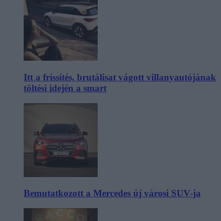
Itt a frissítés, brutálisat vágott villanyautójának
töltési idején a smart
Bemutatkozott a Mercedes új városi SUV-ja