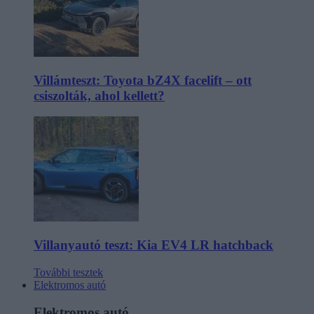
Villámteszt: Toyota bZ4X facelift – ott
csiszolták, ahol kellett?
Villanyautó teszt: Kia EV4 LR hatchback
További tesztek
Elektromos autó
Elektromos autó