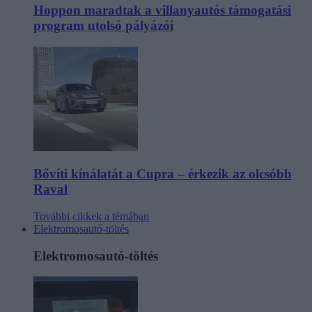
Hoppon maradtak a villanyautós támogatási
program utolsó pályázói
Bővíti kínálatát a Cupra – érkezik az olcsóbb
Raval
További cikkek a témában
Elektromosautó-töltés
Elektromosautó-töltés