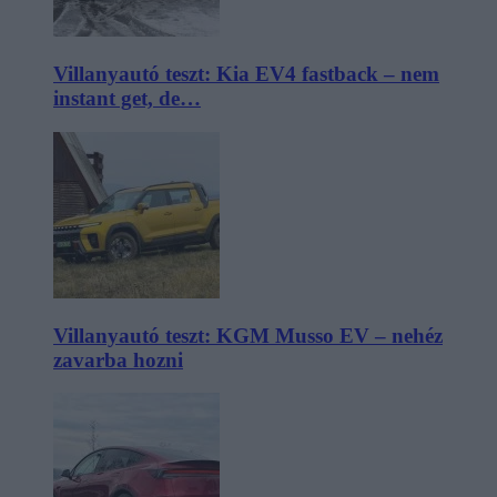
Villanyautó teszt: Kia EV4 fastback – nem
instant get, de…
Villanyautó teszt: KGM Musso EV – nehéz
zavarba hozni