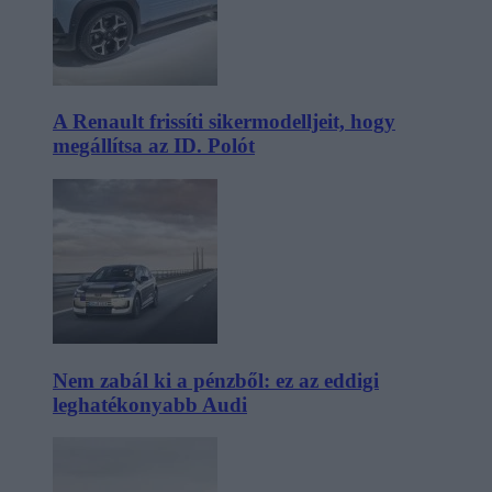
A Renault frissíti sikermodelljeit, hogy
megállítsa az ID. Polót
Nem zabál ki a pénzből: ez az eddigi
leghatékonyabb Audi