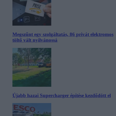
Megszűnt egy szolgáltatás, 86 privát elektromos
töltő vált nyilvánossá
Újabb hazai Supercharger építése kezdődött el