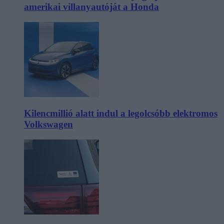
amerikai villanyautóját a Honda
Kilencmillió alatt indul a legolcsóbb elektromos
Volkswagen