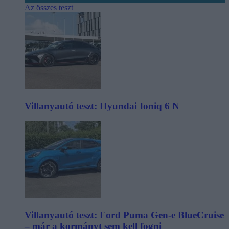
Az összes teszt
Villanyautó teszt: Hyundai Ioniq 6 N
Villanyautó teszt: Ford Puma Gen-e BlueCruise
– már a kormányt sem kell fogni