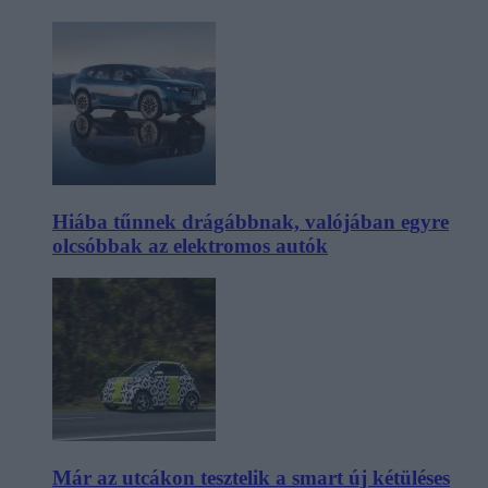
Hiába tűnnek drágábbnak, valójában egyre
olcsóbbak az elektromos autók
Már az utcákon tesztelik a smart új kétüléses