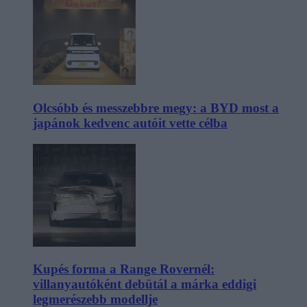
Olcsóbb és messzebbre megy: a BYD most a
japánok kedvenc autóit vette célba
Kupés forma a Range Rovernél:
villanyautóként debütál a márka eddigi
legmerészebb modellje