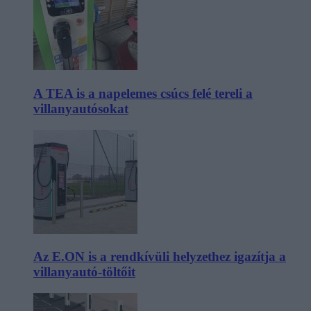
A TEA is a napelemes csúcs felé tereli a
villanyautósokat
Az E.ON is a rendkívüli helyzethez igazítja a
villanyautó-töltőit