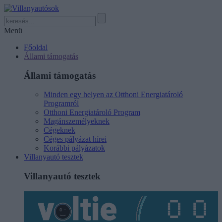
Menü
Főoldal
Állami támogatás
Állami támogatás
Minden egy helyen az Otthoni Energiatároló
Programról
Otthoni Energiatároló Program
Magánszemélyeknek
Cégeknek
Céges pályázat hírei
Korábbi pályázatok
Villanyautó tesztek
Villanyautó tesztek