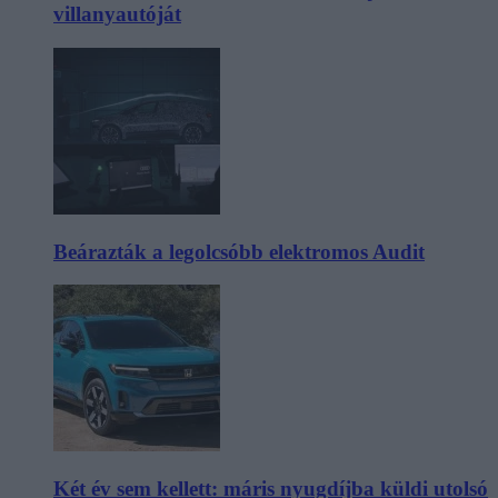
villanyautóját
Beárazták a legolcsóbb elektromos Audit
Két év sem kellett: máris nyugdíjba küldi utolsó