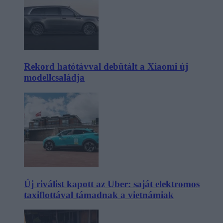
Rekord hatótávval debütált a Xiaomi új
modellcsaládja
Új riválist kapott az Uber: saját elektromos
taxiflottával támadnak a vietnámiak