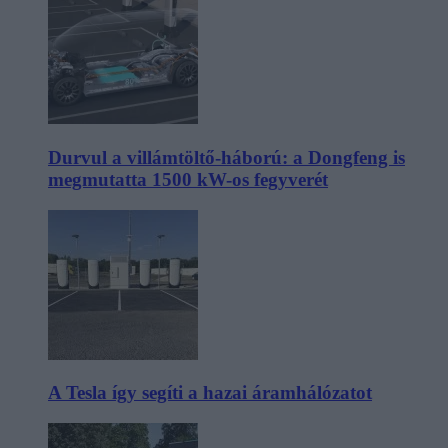
Durvul a villámtöltő-háború: a Dongfeng is
megmutatta 1500 kW-os fegyverét
A Tesla így segíti a hazai áramhálózatot