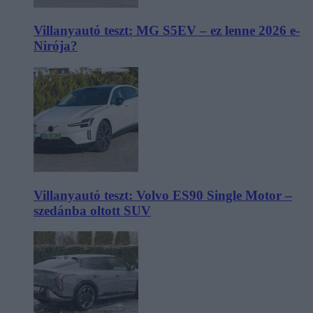
Villanyautó teszt: MG S5EV – ez lenne 2026 e-
Nirója?
Villanyautó teszt: Volvo ES90 Single Motor –
szedánba oltott SUV