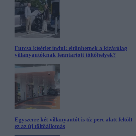
Furcsa kísérlet indul: eltűnhetnek a kizárólag
villanyautóknak fenntartott töltőhelyek?
Egyszerre két villanyautót is tíz perc alatt feltölt
ez az új töltőállomás