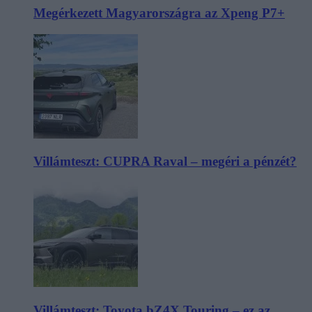
Megérkezett Magyarországra az Xpeng P7+
Villámteszt: CUPRA Raval – megéri a pénzét?
Villámteszt: Toyota bZ4X Touring – ez az,