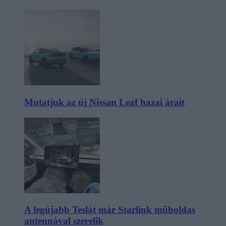
Mutatjuk az új Nissan Leaf hazai árait
A legújabb Teslát már Starlink műholdas
antennával szerelik