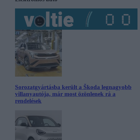
Sorozatgyártásba került a Škoda legnagyobb
villanyautója, már most özönlenek rá a
rendelések