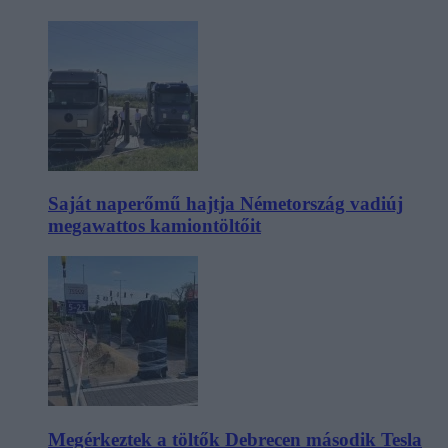
Saját naperőmű hajtja Németország vadiúj
megawattos kamiontöltőit
Megérkeztek a töltők Debrecen második Tesla