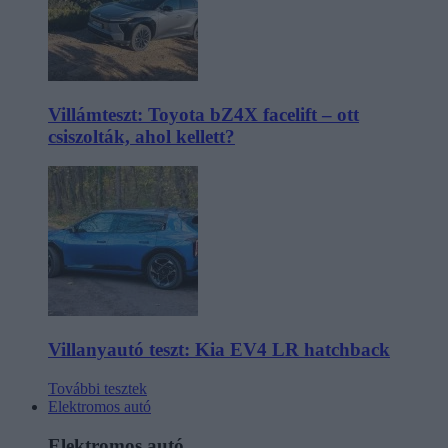
Villámteszt: Toyota bZ4X facelift – ott
csiszolták, ahol kellett?
Villanyautó teszt: Kia EV4 LR hatchback
További tesztek
Elektromos autó
Elektromos autó