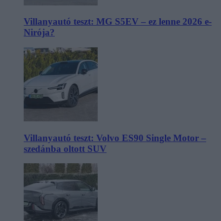
Villanyautó teszt: MG S5EV – ez lenne 2026 e-
Nirója?
Villanyautó teszt: Volvo ES90 Single Motor –
szedánba oltott SUV