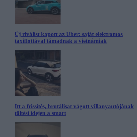
Új riválist kapott az Uber: saját elektromos
taxiflottával támadnak a vietnámiak
Itt a frissítés, brutálisat vágott villanyautójának
töltési idején a smart