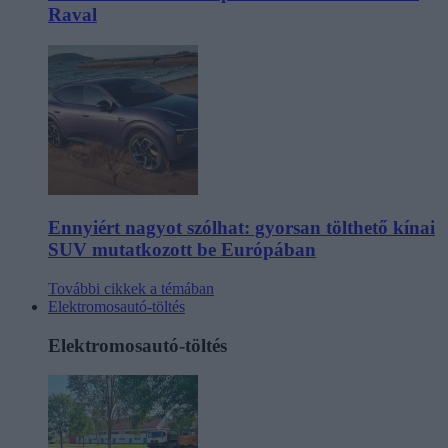
Raval
Ennyiért nagyot szólhat: gyorsan tölthető kínai
SUV mutatkozott be Európában
További cikkek a témában
Elektromosautó-töltés
Elektromosautó-töltés