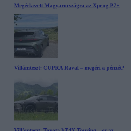
Megérkezett Magyarországra az Xpeng P7+
Villámteszt: CUPRA Raval – megéri a pénzét?
Villámteszt: Toyota bZ4X Touring – ez az,