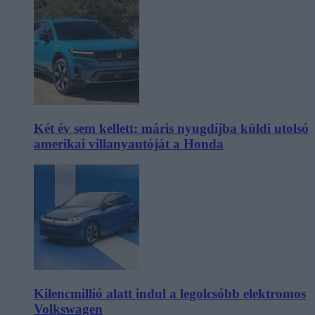
Két év sem kellett: máris nyugdíjba küldi utolsó
amerikai villanyautóját a Honda
Kilencmillió alatt indul a legolcsóbb elektromos
Volkswagen