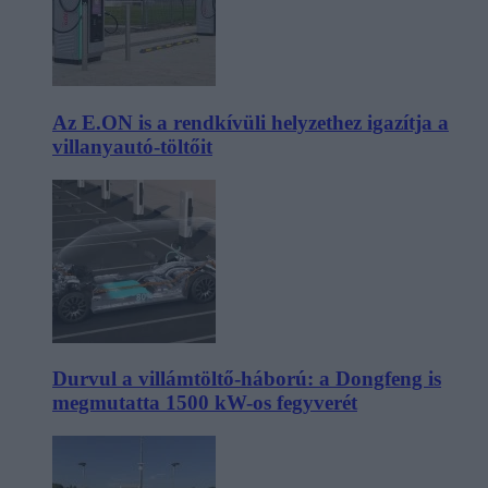
Az E.ON is a rendkívüli helyzethez igazítja a
villanyautó-töltőit
Durvul a villámtöltő-háború: a Dongfeng is
megmutatta 1500 kW-os fegyverét