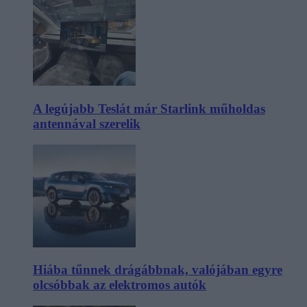
A legújabb Teslát már Starlink műholdas
antennával szerelik
Hiába tűnnek drágábbnak, valójában egyre
olcsóbbak az elektromos autók