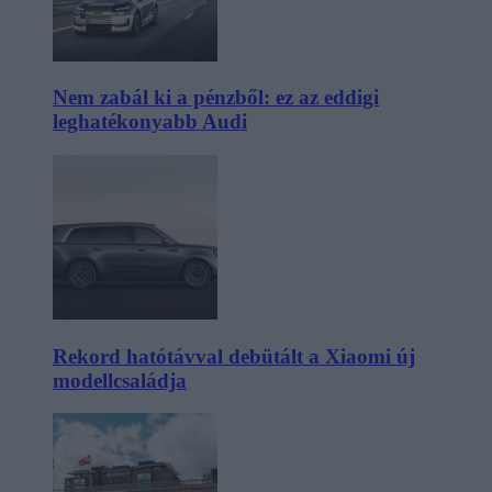
Nem zabál ki a pénzből: ez az eddigi
leghatékonyabb Audi
Rekord hatótávval debütált a Xiaomi új
modellcsaládja