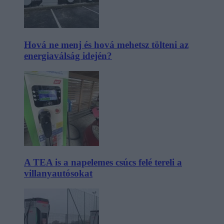
Hová ne menj és hová mehetsz tölteni az
energiaválság idején?
A TEA is a napelemes csúcs felé tereli a
villanyautósokat