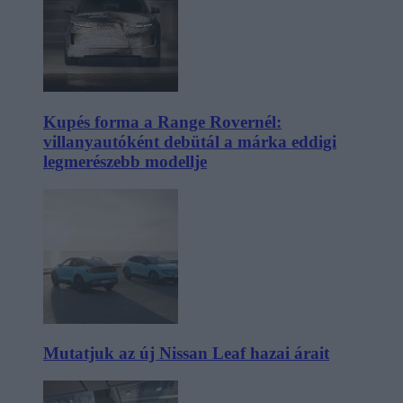
Kupés forma a Range Rovernél:
villanyautóként debütál a márka eddigi
legmerészebb modellje
Mutatjuk az új Nissan Leaf hazai árait