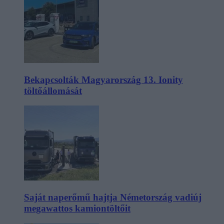
Bekapcsolták Magyarország 13. Ionity
töltőállomását
Saját naperőmű hajtja Németország vadiúj
megawattos kamiontöltőit