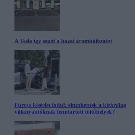
A Tesla így segíti a hazai áramhálózatot
Furcsa kísérlet indul: eltűnhetnek a kizárólag
villanyautóknak fenntartott töltőhelyek?