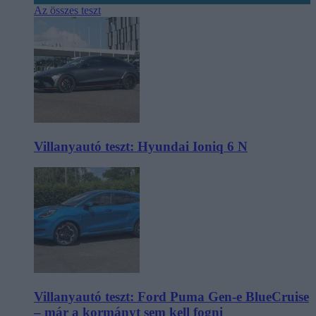
Az összes teszt
Villanyautó teszt: Hyundai Ioniq 6 N
Villanyautó teszt: Ford Puma Gen-e BlueCruise
– már a kormányt sem kell fogni