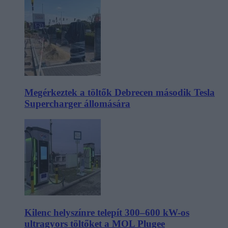
Megérkeztek a töltők Debrecen második Tesla
Supercharger állomására
Kilenc helyszínre telepít 300–600 kW-os
ultragyors töltőket a MOL Plugee