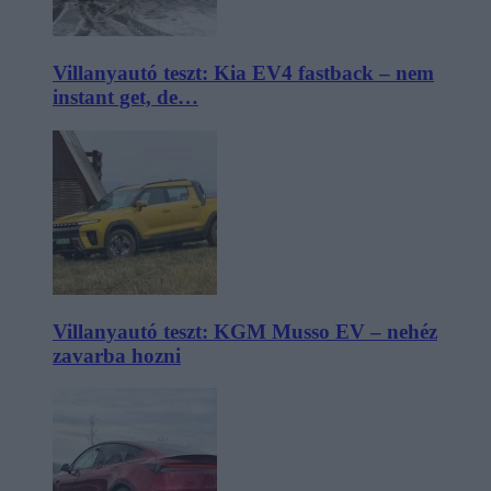
Villanyautó teszt: Kia EV4 fastback – nem
instant get, de…
Villanyautó teszt: KGM Musso EV – nehéz
zavarba hozni