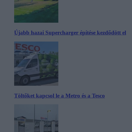
Újabb hazai Supercharger építése kezdődött el
Töltőket kapcsol le a Metro és a Tesco