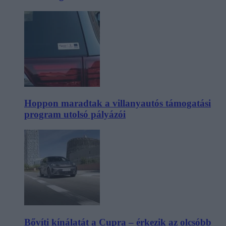
Hoppon maradtak a villanyautós támogatási
program utolsó pályázói
Bővíti kínálatát a Cupra – érkezik az olcsóbb