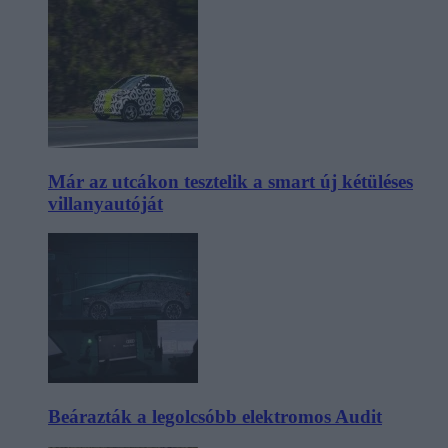
Már az utcákon tesztelik a smart új kétüléses
villanyautóját
Beárazták a legolcsóbb elektromos Audit