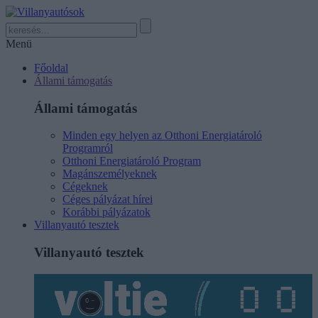
Menü
Főoldal
Állami támogatás
Állami támogatás
Minden egy helyen az Otthoni Energiatároló
Programról
Otthoni Energiatároló Program
Magánszemélyeknek
Cégeknek
Céges pályázat hírei
Korábbi pályázatok
Villanyautó tesztek
Villanyautó tesztek