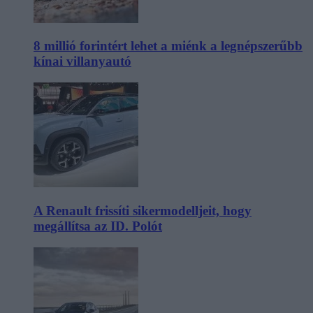
8 millió forintért lehet a miénk a legnépszerűbb
kínai villanyautó
A Renault frissíti sikermodelljeit, hogy
megállítsa az ID. Polót