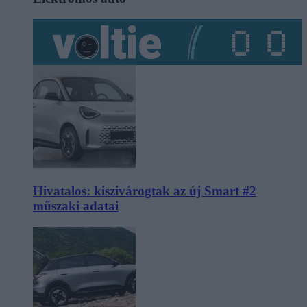
Hivatalos: kiszivárogtak az új Smart #2
műszaki adatai