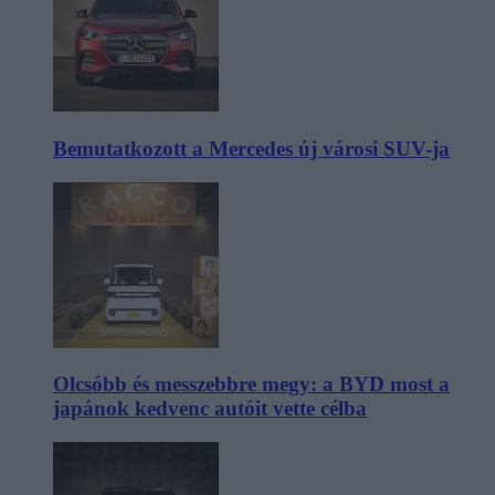
Bemutatkozott a Mercedes új városi SUV-ja
Olcsóbb és messzebbre megy: a BYD most a
japánok kedvenc autóit vette célba