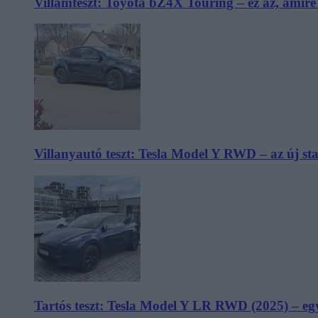
Villámteszt: Toyota bZ4X Touring – ez az, amir
Villanyautó teszt: Tesla Model Y RWD – az új s
Tartós teszt: Tesla Model Y LR RWD (2025) – egy 