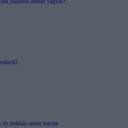
e sok családos ember vágyik?
tandard?
év teslázás szinte ingyen