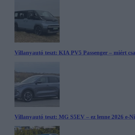
Villanyautó teszt: KIA PV5 Passenger – miért cs
Villanyautó teszt: MG S5EV – ez lenne 2026 e-N