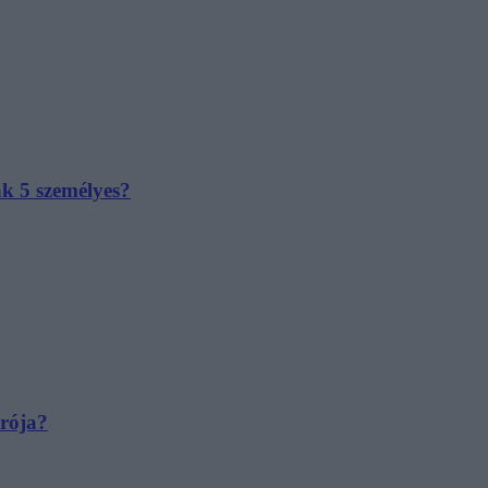
ak 5 személyes?
irója?