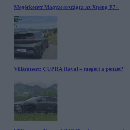
Megérkezett Magyarországra az Xpeng P7+
Villámteszt: CUPRA Raval – megéri a pénzét?