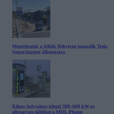
Megérkeztek a töltők Debrecen második Tesla
Supercharger állomására
Kilenc helyszínre telepít 300–600 kW-os
ultragyors töltőket a MOL Plugee