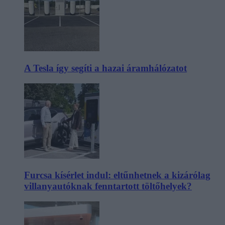
A Tesla így segíti a hazai áramhálózatot
Furcsa kísérlet indul: eltűnhetnek a kizárólag
villanyautóknak fenntartott töltőhelyek?