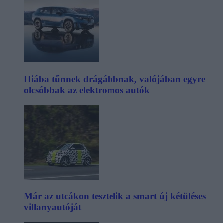
Hiába tűnnek drágábbnak, valójában egyre
olcsóbbak az elektromos autók
Már az utcákon tesztelik a smart új kétüléses
villanyautóját