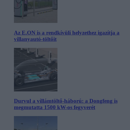
Az E.ON is a rendkívüli helyzethez igazítja a
villanyautó-töltőit
Durvul a villámtöltő-háború: a Dongfeng is
megmutatta 1500 kW-os fegyverét