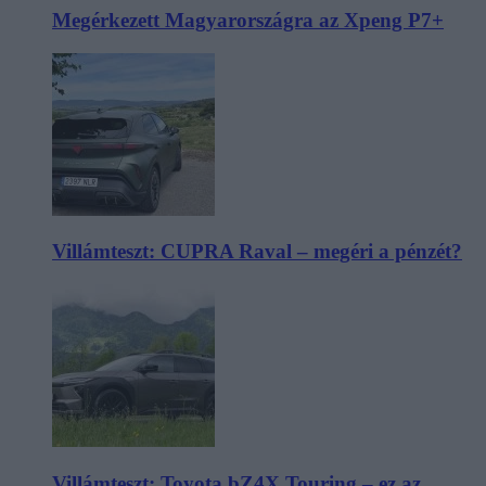
Megérkezett Magyarországra az Xpeng P7+
Villámteszt: CUPRA Raval – megéri a pénzét?
Villámteszt: Toyota bZ4X Touring – ez az,