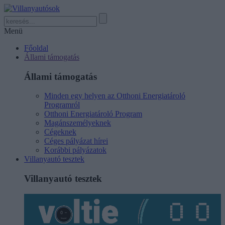
Menü
Főoldal
Állami támogatás
Állami támogatás
Minden egy helyen az Otthoni Energiatároló
Programról
Otthoni Energiatároló Program
Magánszemélyeknek
Cégeknek
Céges pályázat hírei
Korábbi pályázatok
Villanyautó tesztek
Villanyautó tesztek