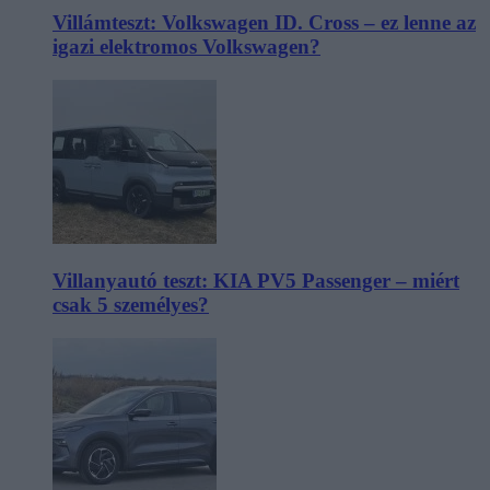
Villámteszt: Volkswagen ID. Cross – ez lenne az
igazi elektromos Volkswagen?
Villanyautó teszt: KIA PV5 Passenger – miért
csak 5 személyes?