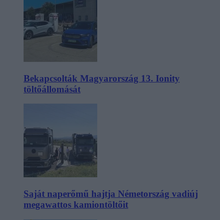
Bekapcsolták Magyarország 13. Ionity
töltőállomását
Saját naperőmű hajtja Németország vadiúj
megawattos kamiontöltőit