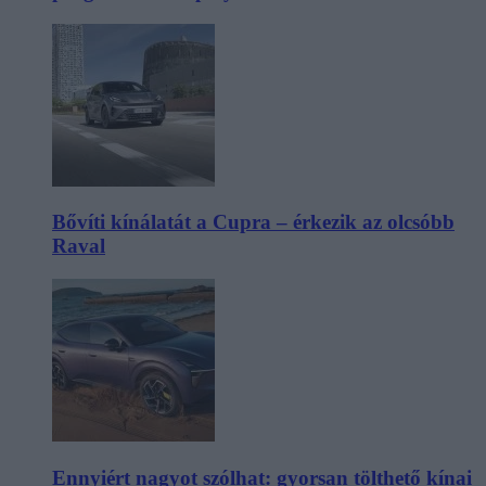
Bővíti kínálatát a Cupra – érkezik az olcsóbb
Raval
Ennyiért nagyot szólhat: gyorsan tölthető kínai