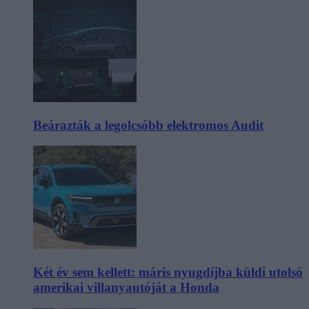
Beárazták a legolcsóbb elektromos Audit
Két év sem kellett: máris nyugdíjba küldi utolsó
amerikai villanyautóját a Honda