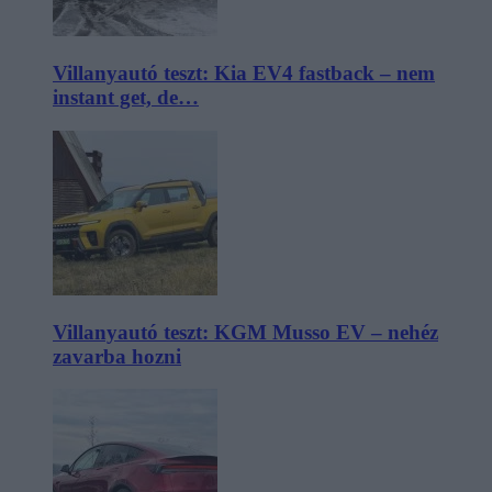
Villanyautó teszt: Kia EV4 fastback – nem
instant get, de…
Villanyautó teszt: KGM Musso EV – nehéz
zavarba hozni