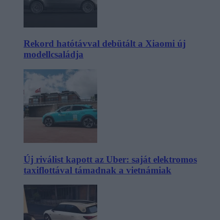
Rekord hatótávval debütált a Xiaomi új
modellcsaládja
Új riválist kapott az Uber: saját elektromos
taxiflottával támadnak a vietnámiak