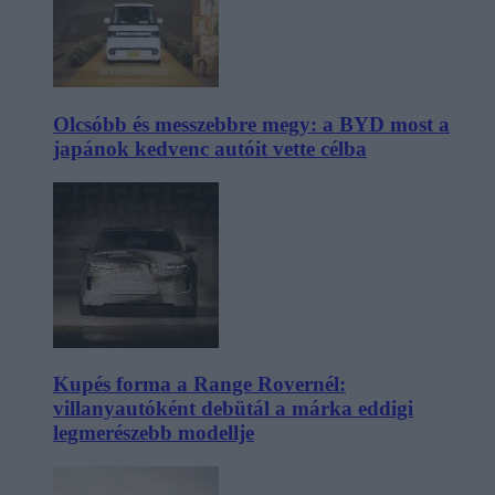
Olcsóbb és messzebbre megy: a BYD most a
japánok kedvenc autóit vette célba
Kupés forma a Range Rovernél:
villanyautóként debütál a márka eddigi
legmerészebb modellje