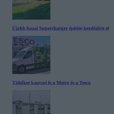
Újabb hazai Supercharger építése kezdődött el
Töltőket kapcsol le a Metro és a Tesco