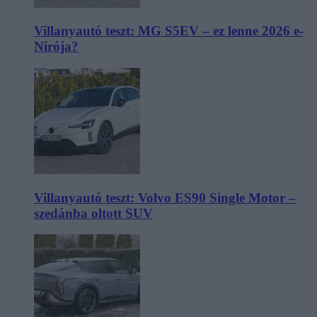
Villanyautó teszt: MG S5EV – ez lenne 2026 e-
Nirója?
Villanyautó teszt: Volvo ES90 Single Motor –
szedánba oltott SUV