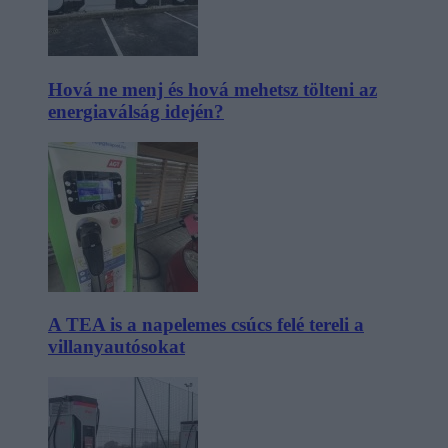
Hová ne menj és hová mehetsz tölteni az
energiaválság idején?
A TEA is a napelemes csúcs felé tereli a
villanyautósokat