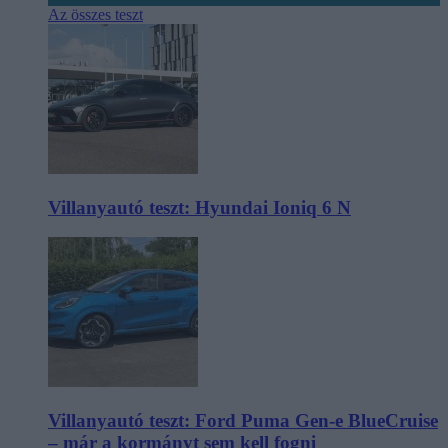
Az összes teszt
Villanyautó teszt: Hyundai Ioniq 6 N
Villanyautó teszt: Ford Puma Gen-e BlueCruise
– már a kormányt sem kell fogni