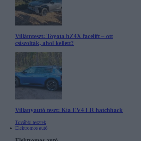
Villámteszt: Toyota bZ4X facelift – ott
csiszolták, ahol kellett?
Villanyautó teszt: Kia EV4 LR hatchback
További tesztek
Elektromos autó
Elektromos autó