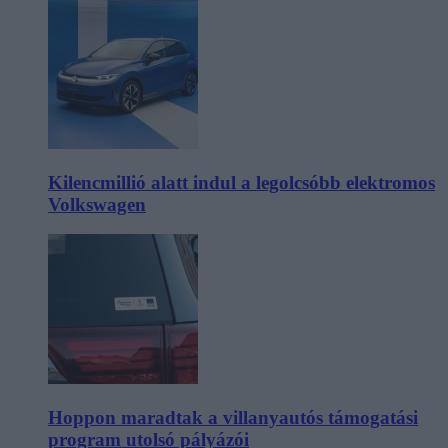
Kilencmillió alatt indul a legolcsóbb elektromos
Volkswagen
Hoppon maradtak a villanyautós támogatási
program utolsó pályázói