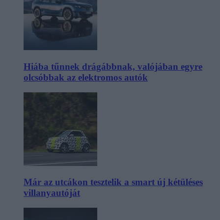
Hiába tűnnek drágábbnak, valójában egyre
olcsóbbak az elektromos autók
Már az utcákon tesztelik a smart új kétüléses
villanyautóját