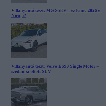
Villanyautó teszt: MG S5EV – ez lenne 2026 e-
Nirója?
Villanyautó teszt: Volvo ES90 Single Motor –
szedánba oltott SUV