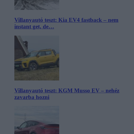
Villanyautó teszt: Kia EV4 fastback – nem
instant get, de…
Villanyautó teszt: KGM Musso EV – nehéz
zavarba hozni