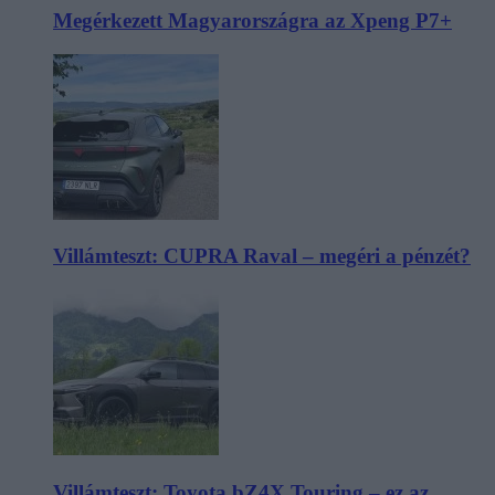
Megérkezett Magyarországra az Xpeng P7+
Villámteszt: CUPRA Raval – megéri a pénzét?
Villámteszt: Toyota bZ4X Touring – ez az,