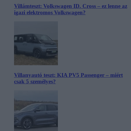
Villámteszt: Volkswagen ID. Cross – ez lenne az
igazi elektromos Volkswagen?
Villanyautó teszt: KIA PV5 Passenger – miért
csak 5 személyes?