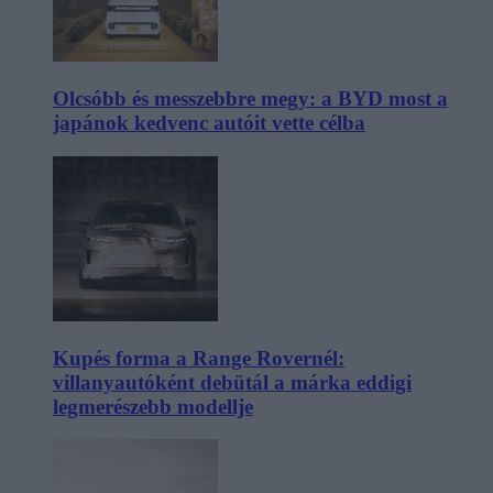
Olcsóbb és messzebbre megy: a BYD most a
japánok kedvenc autóit vette célba
Kupés forma a Range Rovernél:
villanyautóként debütál a márka eddigi
legmerészebb modellje