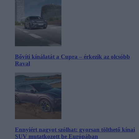
Bővíti kínálatát a Cupra – érkezik az olcsóbb
Raval
Ennyiért nagyot szólhat: gyorsan tölthető kínai
SUV mutatkozott be Európában