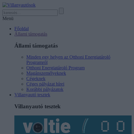
Menü
Főoldal
Állami támogatás
Állami támogatás
Minden egy helyen az Otthoni Energiatároló
Programról
Otthoni Energiatároló Program
Magánszemélyeknek
Cégeknek
Céges pályázat hírei
Korábbi pályázatok
Villanyautó tesztek
Villanyautó tesztek