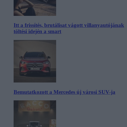
Itt a frissítés, brutálisat vágott villanyautójának
töltési idején a smart
Bemutatkozott a Mercedes új városi SUV-ja