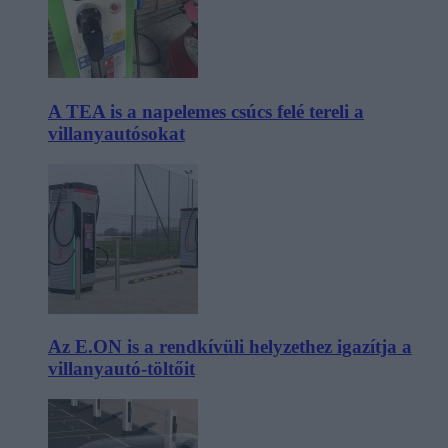
A TEA is a napelemes csúcs felé tereli a
villanyautósokat
Az E.ON is a rendkívüli helyzethez igazítja a
villanyautó-töltőit