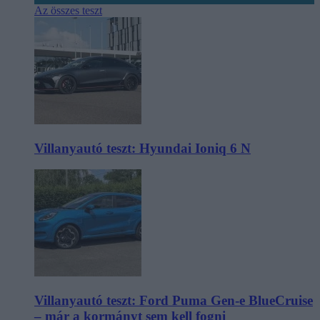
Az összes teszt
Villanyautó teszt: Hyundai Ioniq 6 N
Villanyautó teszt: Ford Puma Gen-e BlueCruise
– már a kormányt sem kell fogni