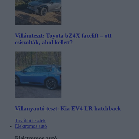
Villámteszt: Toyota bZ4X facelift – ott
csiszolták, ahol kellett?
Villanyautó teszt: Kia EV4 LR hatchback
További tesztek
Elektromos autó
Elektromos autó