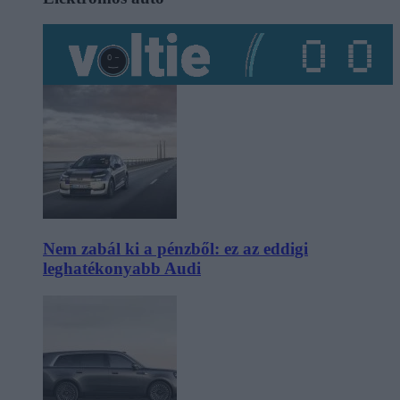
Nem zabál ki a pénzből: ez az eddigi
leghatékonyabb Audi