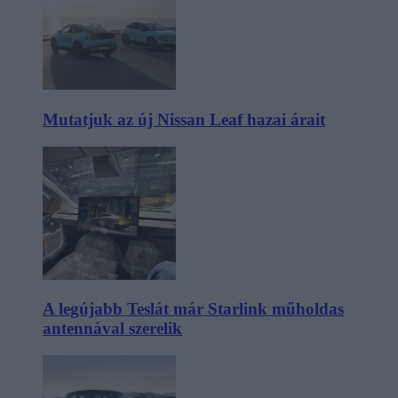
Mutatjuk az új Nissan Leaf hazai árait
A legújabb Teslát már Starlink műholdas
antennával szerelik