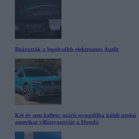
Beárazták a legolcsóbb elektromos Audit
Két év sem kellett: máris nyugdíjba küldi utolsó
amerikai villanyautóját a Honda