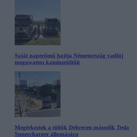
Saját naperőmű hajtja Németország vadiúj
megawattos kamiontöltőit
Megérkeztek a töltők Debrecen második Tesla
Supercharger állomására