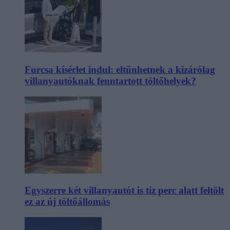
Furcsa kísérlet indul: eltűnhetnek a kizárólag
villanyautóknak fenntartott töltőhelyek?
Egyszerre két villanyautót is tíz perc alatt feltölt
ez az új töltőállomás