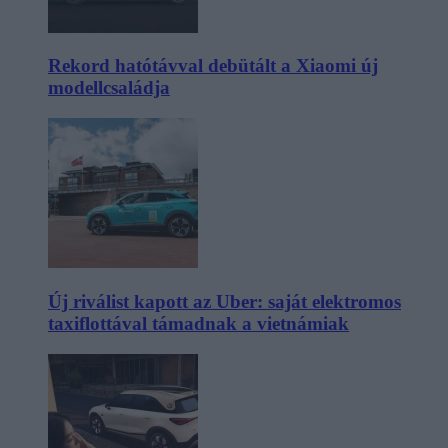
Rekord hatótávval debütált a Xiaomi új
modellcsaládja
Új riválist kapott az Uber: saját elektromos
taxiflottával támadnak a vietnámiak