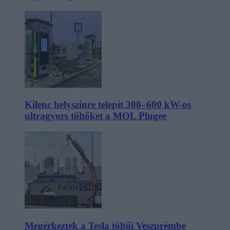
Kilenc helyszínre telepít 300–600 kW-os
ultragyors töltőket a MOL Plugee
Megérkeztek a Tesla töltői Veszprémbe