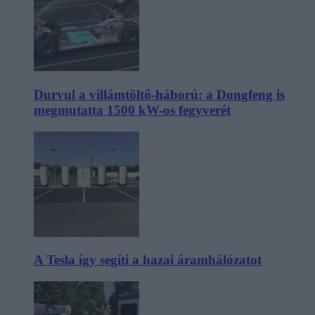
Durvul a villámtöltő-háború: a Dongfeng is
megmutatta 1500 kW-os fegyverét
A Tesla így segíti a hazai áramhálózatot