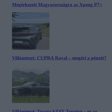
Megérkezett Magyarországra az Xpeng P7+
Villámteszt: CUPRA Raval – megéri a pénzét?
Villámteszt: Toyota bZ4X Touring – ez az,