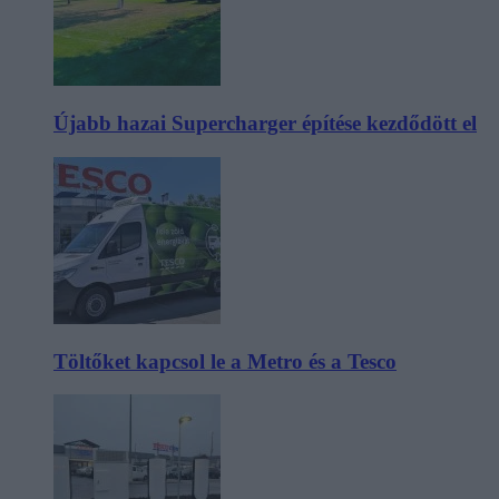
Újabb hazai Supercharger építése kezdődött el
Töltőket kapcsol le a Metro és a Tesco