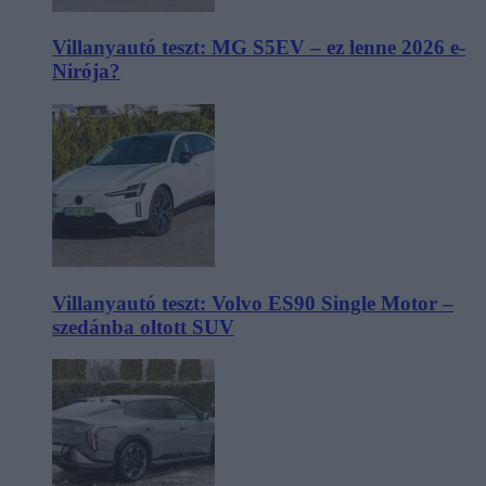
Villanyautó teszt: MG S5EV – ez lenne 2026 e-
Nirója?
Villanyautó teszt: Volvo ES90 Single Motor –
szedánba oltott SUV