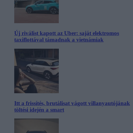
Új riválist kapott az Uber: saját elektromos
taxiflottával támadnak a vietnámiak
Itt a frissítés, brutálisat vágott villanyautójának
töltési idején a smart