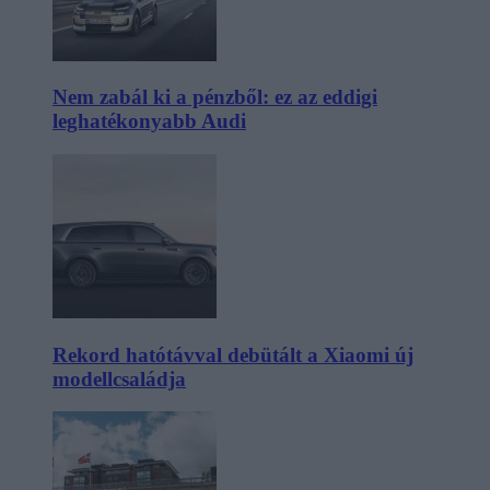
Nem zabál ki a pénzből: ez az eddigi
leghatékonyabb Audi
Rekord hatótávval debütált a Xiaomi új
modellcsaládja