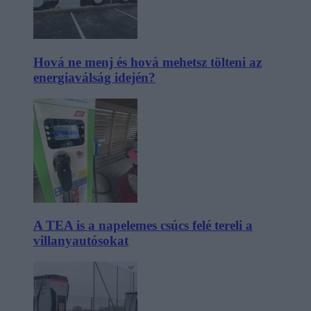
Hová ne menj és hová mehetsz tölteni az
energiaválság idején?
A TEA is a napelemes csúcs felé tereli a
villanyautósokat