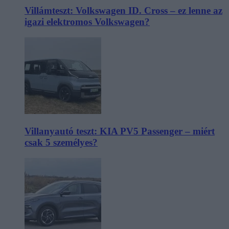
Villámteszt: Volkswagen ID. Cross – ez lenne az
igazi elektromos Volkswagen?
Villanyautó teszt: KIA PV5 Passenger – miért
csak 5 személyes?