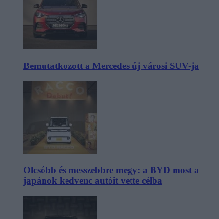
Bemutatkozott a Mercedes új városi SUV-ja
Olcsóbb és messzebbre megy: a BYD most a
japánok kedvenc autóit vette célba