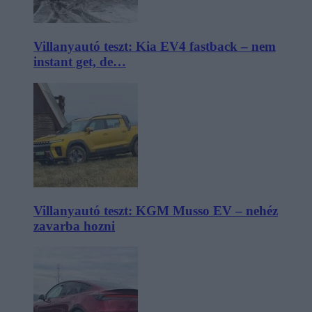
Villanyautó teszt: Kia EV4 fastback – nem
instant get, de…
Villanyautó teszt: KGM Musso EV – nehéz
zavarba hozni