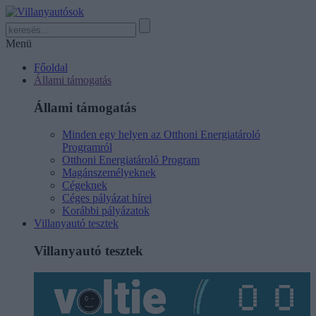
Menü
Főoldal
Állami támogatás
Állami támogatás
Minden egy helyen az Otthoni Energiatároló
Programról
Otthoni Energiatároló Program
Magánszemélyeknek
Cégeknek
Céges pályázat hírei
Korábbi pályázatok
Villanyautó tesztek
Villanyautó tesztek