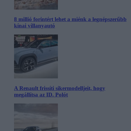
8 millió forintért lehet a miénk a legnépszerűbb
kínai villanyautó
A Renault frissíti sikermodelljeit, hogy
megállítsa az ID. Polót