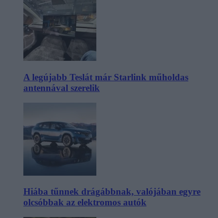
A legújabb Teslát már Starlink műholdas
antennával szerelik
Hiába tűnnek drágábbnak, valójában egyre
olcsóbbak az elektromos autók