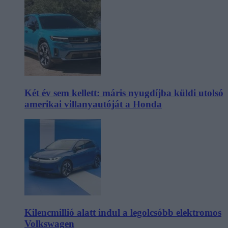
Két év sem kellett: máris nyugdíjba küldi utolsó
amerikai villanyautóját a Honda
Kilencmillió alatt indul a legolcsóbb elektromos
Volkswagen