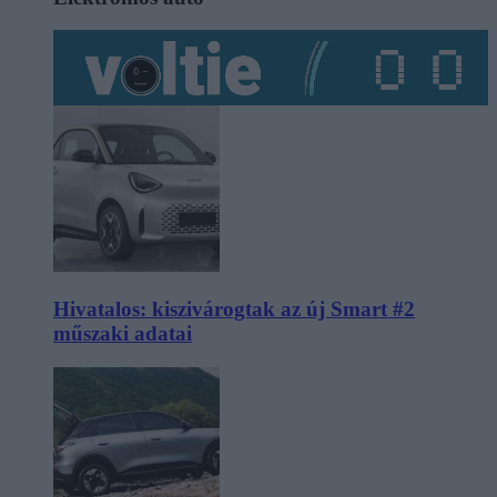
Hivatalos: kiszivárogtak az új Smart #2
műszaki adatai