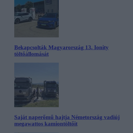
Bekapcsolták Magyarország 13. Ionity
töltőállomását
Saját naperőmű hajtja Németország vadiúj
megawattos kamiontöltőit