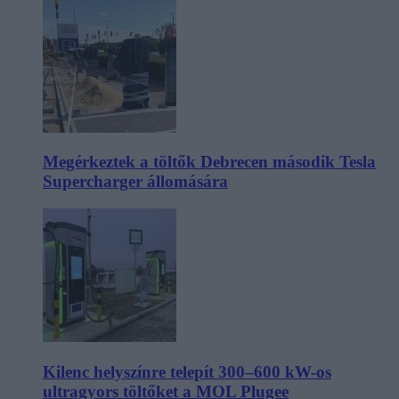
Megérkeztek a töltők Debrecen második Tesla
Supercharger állomására
Kilenc helyszínre telepít 300–600 kW-os
ultragyors töltőket a MOL Plugee