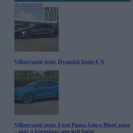
Az összes teszt
Villanyautó teszt: Hyundai Ioniq 6 N
Villanyautó teszt: Ford Puma Gen-e BlueCruise
– már a kormányt sem kell fogni