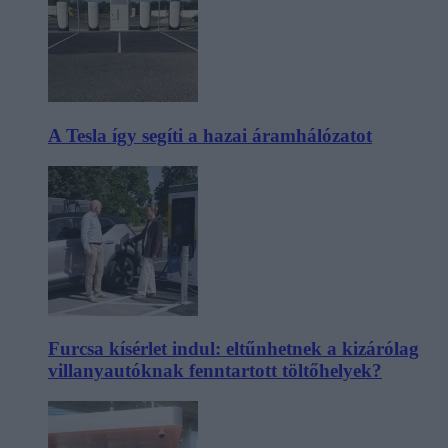
A Tesla így segíti a hazai áramhálózatot
Furcsa kísérlet indul: eltűnhetnek a kizárólag
villanyautóknak fenntartott töltőhelyek?