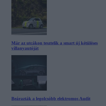
Már az utcákon tesztelik a smart új kétüléses
villanyautóját
Beárazták a legolcsóbb elektromos Audit