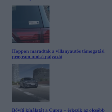
Hoppon maradtak a villanyautós támogatási
program utolsó pályázói
Bővíti kínálatát a Cupra – érkezik az olcsóbb