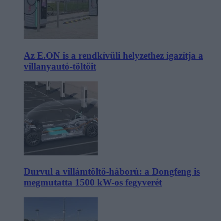
Az E.ON is a rendkívüli helyzethez igazítja a
villanyautó-töltőit
Durvul a villámtöltő-háború: a Dongfeng is
megmutatta 1500 kW-os fegyverét