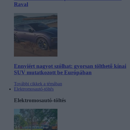
Raval
Ennyiért nagyot szólhat: gyorsan tölthető kínai
SUV mutatkozott be Európában
További cikkek a témában
Elektromosautó-töltés
Elektromosautó-töltés