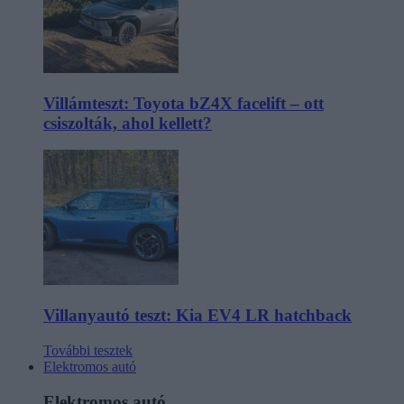
Villámteszt: Toyota bZ4X facelift – ott
csiszolták, ahol kellett?
Villanyautó teszt: Kia EV4 LR hatchback
További tesztek
Elektromos autó
Elektromos autó