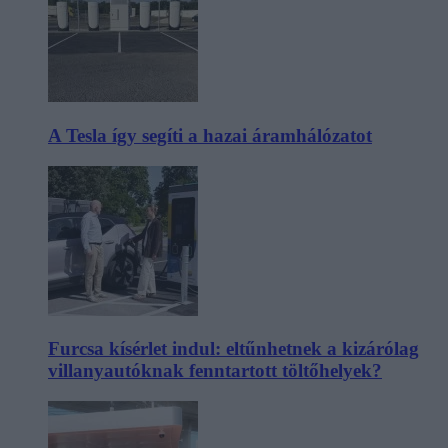
A Tesla így segíti a hazai áramhálózatot
Furcsa kísérlet indul: eltűnhetnek a kizárólag
villanyautóknak fenntartott töltőhelyek?