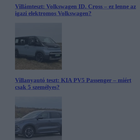
Villámteszt: Volkswagen ID. Cross – ez lenne az
igazi elektromos Volkswagen?
Villanyautó teszt: KIA PV5 Passenger – miért
csak 5 személyes?