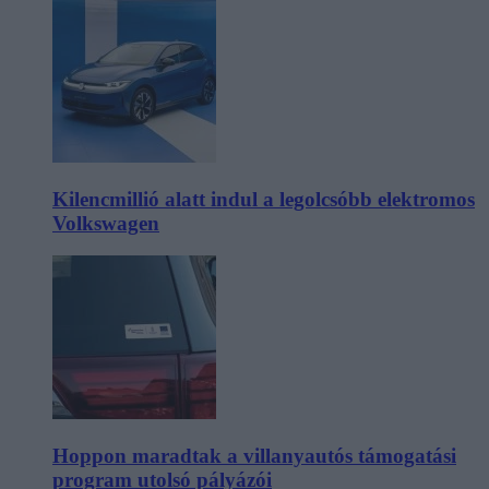
Kilencmillió alatt indul a legolcsóbb elektromos
Volkswagen
Hoppon maradtak a villanyautós támogatási
program utolsó pályázói