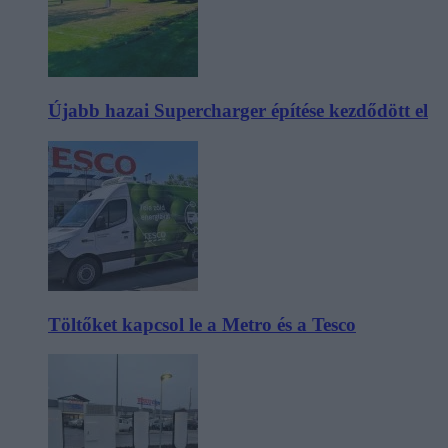
Újabb hazai Supercharger építése kezdődött el
Töltőket kapcsol le a Metro és a Tesco