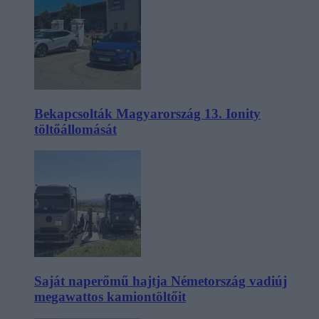
Bekapcsolták Magyarország 13. Ionity
töltőállomását
Saját naperőmű hajtja Németország vadiúj
megawattos kamiontöltőit