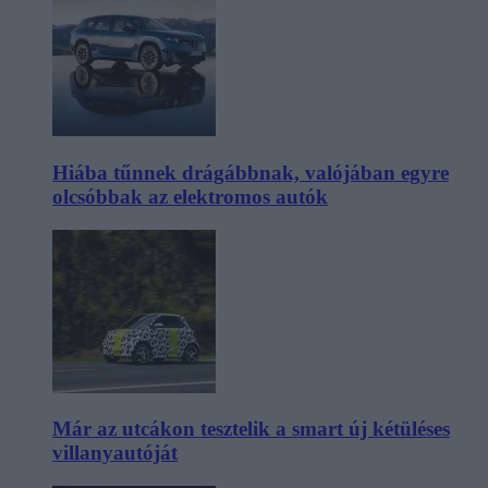
Hiába tűnnek drágábbnak, valójában egyre
olcsóbbak az elektromos autók
Már az utcákon tesztelik a smart új kétüléses
villanyautóját