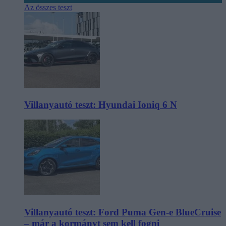
Az összes teszt
Villanyautó teszt: Hyundai Ioniq 6 N
Villanyautó teszt: Ford Puma Gen-e BlueCruise
– már a kormányt sem kell fogni