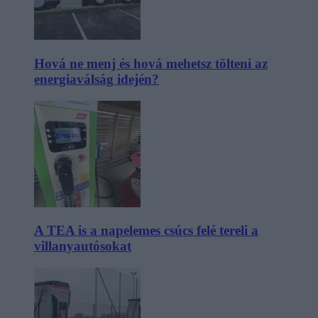
Hová ne menj és hová mehetsz tölteni az
energiaválság idején?
A TEA is a napelemes csúcs felé tereli a
villanyautósokat