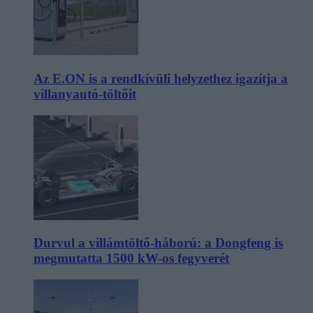
Az E.ON is a rendkívüli helyzethez igazítja a
villanyautó-töltőit
Durvul a villámtöltő-háború: a Dongfeng is
megmutatta 1500 kW-os fegyverét