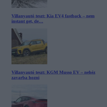
Villanyautó teszt: Kia EV4 fastback – nem
instant get, de…
Villanyautó teszt: KGM Musso EV – nehéz
zavarba hozni