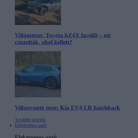
Villámteszt: Toyota bZ4X facelift – ott
csiszolták, ahol kellett?
Villanyautó teszt: Kia EV4 LR hatchback
További tesztek
Elektromos autó
Elektromos autó