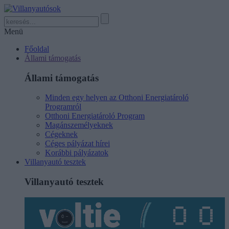
Menü
Főoldal
Állami támogatás
Állami támogatás
Minden egy helyen az Otthoni Energiatároló
Programról
Otthoni Energiatároló Program
Magánszemélyeknek
Cégeknek
Céges pályázat hírei
Korábbi pályázatok
Villanyautó tesztek
Villanyautó tesztek