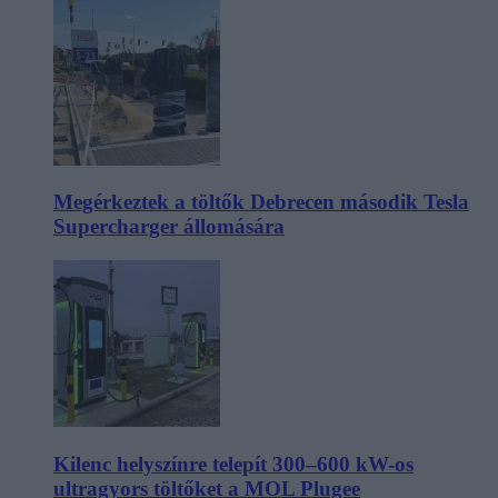
Megérkeztek a töltők Debrecen második Tesla
Supercharger állomására
Kilenc helyszínre telepít 300–600 kW-os
ultragyors töltőket a MOL Plugee