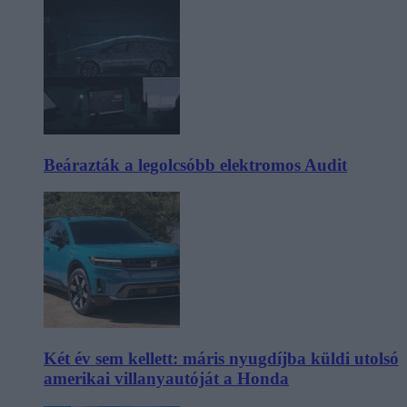
Beárazták a legolcsóbb elektromos Audit
Két év sem kellett: máris nyugdíjba küldi utolsó
amerikai villanyautóját a Honda