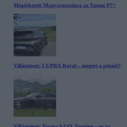
Megérkezett Magyarországra az Xpeng P7+
Villámteszt: CUPRA Raval – megéri a pénzét?
Villámteszt: Toyota bZ4X Touring – ez az,