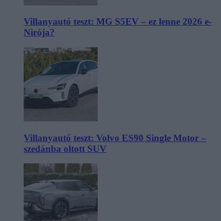
Villanyautó teszt: MG S5EV – ez lenne 2026 e-
Nirója?
Villanyautó teszt: Volvo ES90 Single Motor –
szedánba oltott SUV