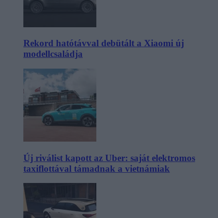
Rekord hatótávval debütált a Xiaomi új
modellcsaládja
Új riválist kapott az Uber: saját elektromos
taxiflottával támadnak a vietnámiak