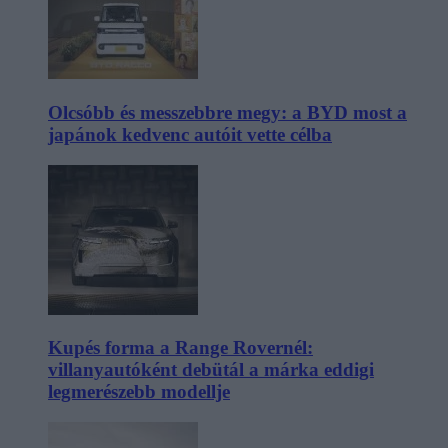
Olcsóbb és messzebbre megy: a BYD most a
japánok kedvenc autóit vette célba
Kupés forma a Range Rovernél:
villanyautóként debütál a márka eddigi
legmerészebb modellje