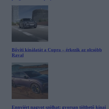
Bővíti kínálatát a Cupra – érkezik az olcsóbb
Raval
Ennyiért nagyot szólhat: gyorsan tölthető kínai