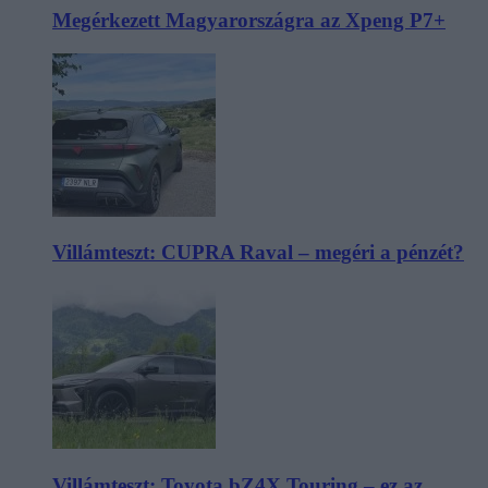
Megérkezett Magyarországra az Xpeng P7+
Villámteszt: CUPRA Raval – megéri a pénzét?
Villámteszt: Toyota bZ4X Touring – ez az,