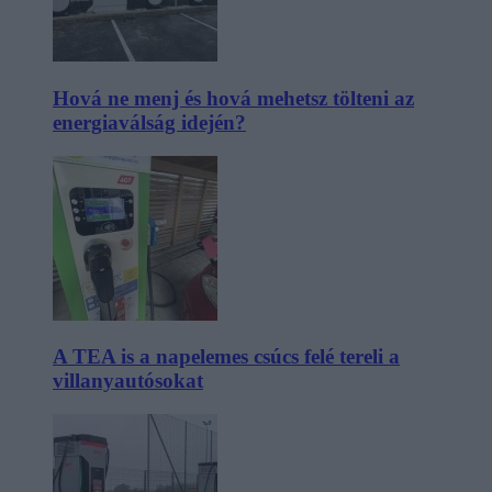
Hová ne menj és hová mehetsz tölteni az
energiaválság idején?
A TEA is a napelemes csúcs felé tereli a
villanyautósokat