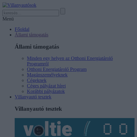
Menü
Főoldal
Állami támogatás
Állami támogatás
Minden egy helyen az Otthoni Energiatároló
Programról
Otthoni Energiatároló Program
Magánszemélyeknek
Cégeknek
Céges pályázat hírei
Korábbi pályázatok
Villanyautó tesztek
Villanyautó tesztek