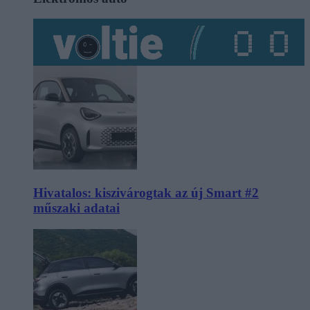
Hivatalos: kiszivárogtak az új Smart #2
műszaki adatai