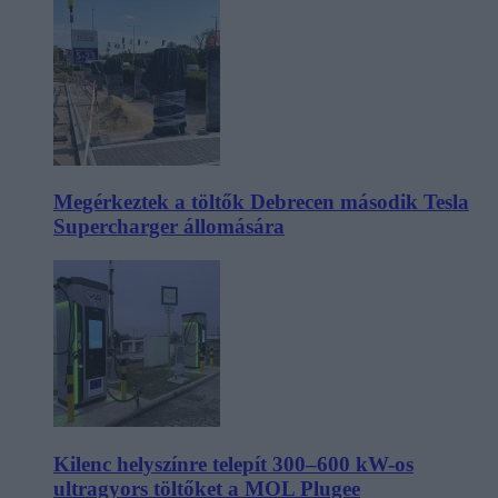
Megérkeztek a töltők Debrecen második Tesla
Supercharger állomására
Kilenc helyszínre telepít 300–600 kW-os
ultragyors töltőket a MOL Plugee