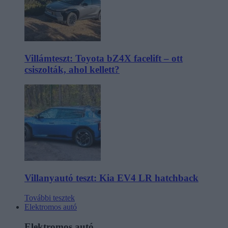
Villámteszt: Toyota bZ4X facelift – ott
csiszolták, ahol kellett?
Villanyautó teszt: Kia EV4 LR hatchback
További tesztek
Elektromos autó
Elektromos autó