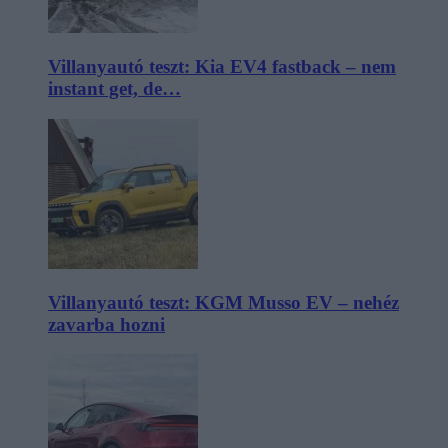
Villanyautó teszt: Kia EV4 fastback – nem
instant get, de…
Villanyautó teszt: KGM Musso EV – nehéz
zavarba hozni