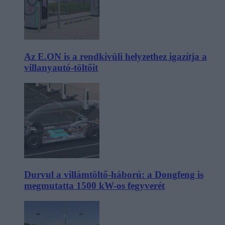
Az E.ON is a rendkívüli helyzethez igazítja a
villanyautó-töltőit
Durvul a villámtöltő-háború: a Dongfeng is
megmutatta 1500 kW-os fegyverét