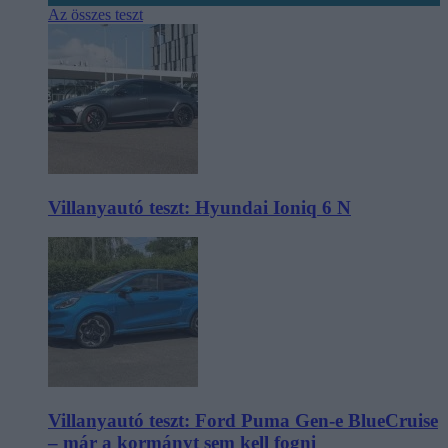
Az összes teszt
Villanyautó teszt: Hyundai Ioniq 6 N
Villanyautó teszt: Ford Puma Gen-e BlueCruise
– már a kormányt sem kell fogni