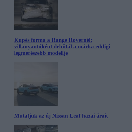
Kupés forma a Range Rovernél:
villanyautóként debütál a márka eddigi
legmerészebb modellje
Mutatjuk az új Nissan Leaf hazai árait