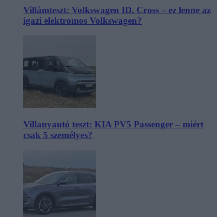
Villámteszt: Volkswagen ID. Cross – ez lenne az
igazi elektromos Volkswagen?
Villanyautó teszt: KIA PV5 Passenger – miért
csak 5 személyes?