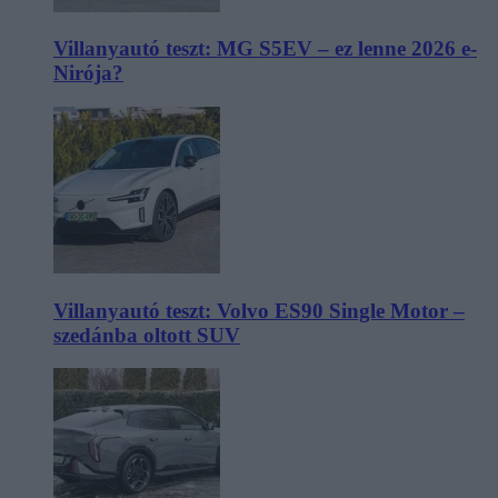
Villanyautó teszt: MG S5EV – ez lenne 2026 e-
Nirója?
Villanyautó teszt: Volvo ES90 Single Motor –
szedánba oltott SUV