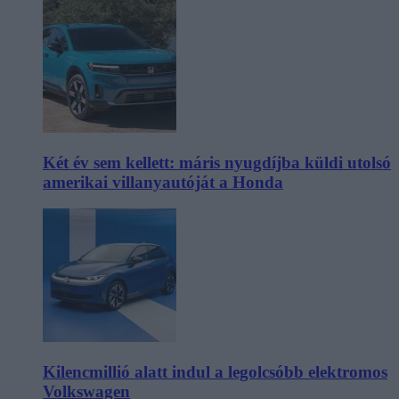
Két év sem kellett: máris nyugdíjba küldi utolsó
amerikai villanyautóját a Honda
Kilencmillió alatt indul a legolcsóbb elektromos
Volkswagen