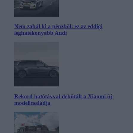
Nem zabál ki a pénzből: ez az eddigi
leghatékonyabb Audi
Rekord hatótávval debütált a Xiaomi új
modellcsaládja