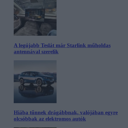
A legújabb Teslát már Starlink műholdas
antennával szerelik
Hiába tűnnek drágábbnak, valójában egyre
olcsóbbak az elektromos autók