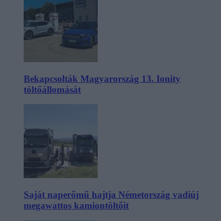
Bekapcsolták Magyarország 13. Ionity
töltőállomását
Saját naperőmű hajtja Németország vadiúj
megawattos kamiontöltőit