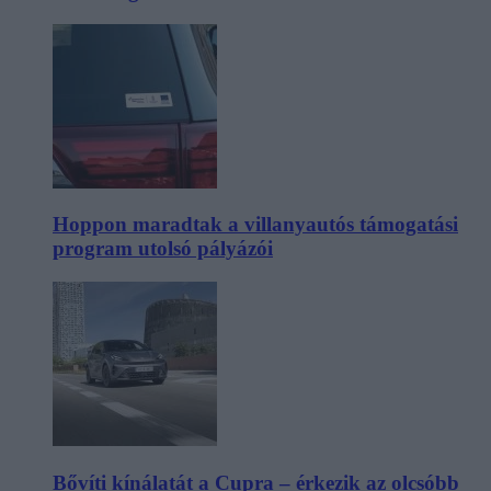
Hoppon maradtak a villanyautós támogatási
program utolsó pályázói
Bővíti kínálatát a Cupra – érkezik az olcsóbb