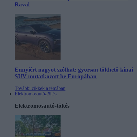
Raval
Ennyiért nagyot szólhat: gyorsan tölthető kínai
SUV mutatkozott be Európában
További cikkek a témában
Elektromosautó-töltés
Elektromosautó-töltés