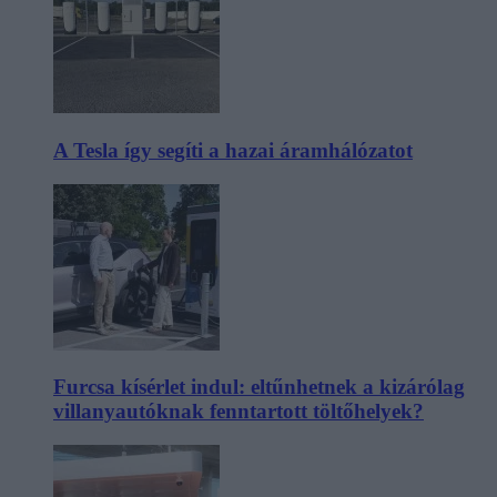
A Tesla így segíti a hazai áramhálózatot
Furcsa kísérlet indul: eltűnhetnek a kizárólag
villanyautóknak fenntartott töltőhelyek?