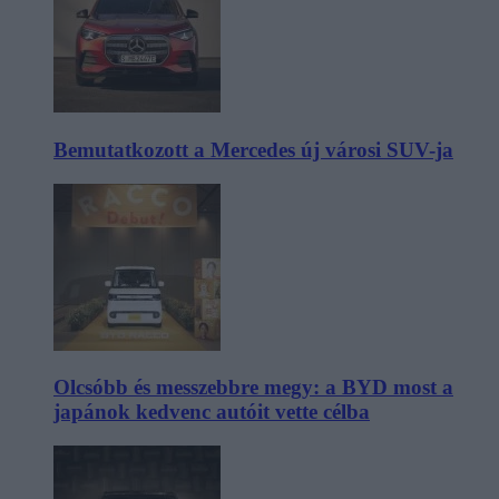
Bemutatkozott a Mercedes új városi SUV-ja
Olcsóbb és messzebbre megy: a BYD most a
japánok kedvenc autóit vette célba