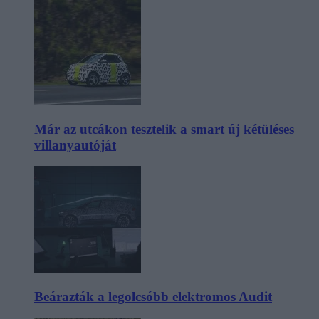
Már az utcákon tesztelik a smart új kétüléses
villanyautóját
Beárazták a legolcsóbb elektromos Audit