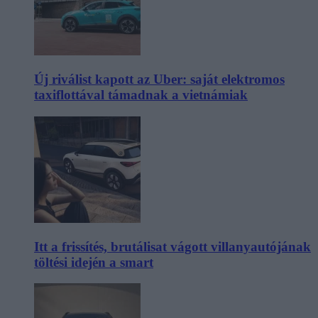
Új riválist kapott az Uber: saját elektromos
taxiflottával támadnak a vietnámiak
Itt a frissítés, brutálisat vágott villanyautójának
töltési idején a smart