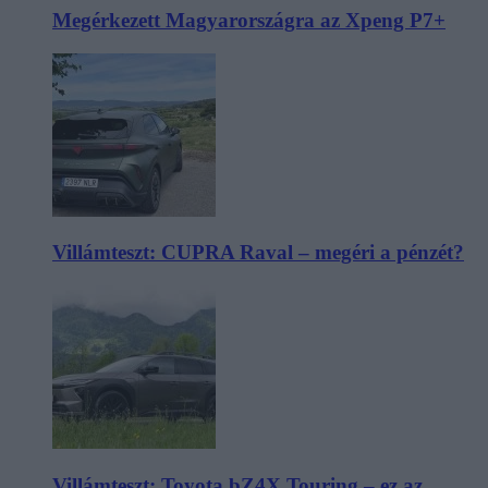
Megérkezett Magyarországra az Xpeng P7+
Villámteszt: CUPRA Raval – megéri a pénzét?
Villámteszt: Toyota bZ4X Touring – ez az,