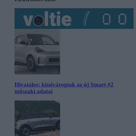
Hivatalos: kiszivárogtak az új Smart #2
műszaki adatai