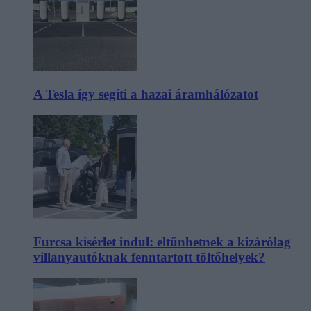
A Tesla így segíti a hazai áramhálózatot
Furcsa kísérlet indul: eltűnhetnek a kizárólag
villanyautóknak fenntartott töltőhelyek?