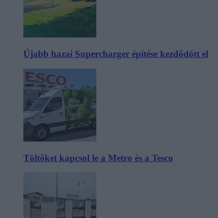
Újabb hazai Supercharger építése kezdődött el
Töltőket kapcsol le a Metro és a Tesco