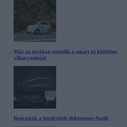
Már az utcákon tesztelik a smart új kétüléses
villanyautóját
Beárazták a legolcsóbb elektromos Audit