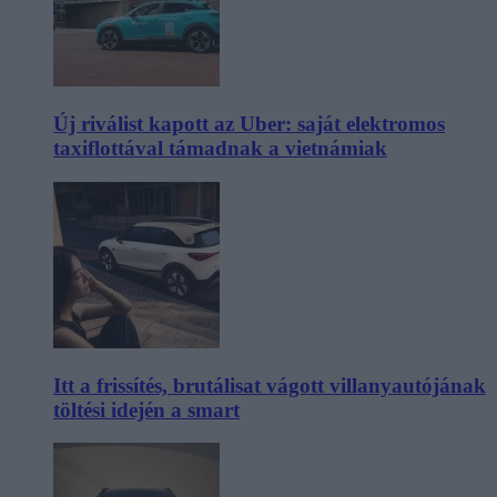
Új riválist kapott az Uber: saját elektromos
taxiflottával támadnak a vietnámiak
Itt a frissítés, brutálisat vágott villanyautójának
töltési idején a smart