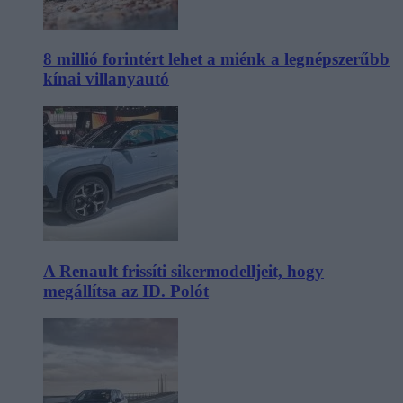
8 millió forintért lehet a miénk a legnépszerűbb
kínai villanyautó
A Renault frissíti sikermodelljeit, hogy
megállítsa az ID. Polót