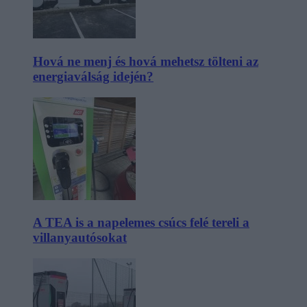
Hová ne menj és hová mehetsz tölteni az
energiaválság idején?
A TEA is a napelemes csúcs felé tereli a
villanyautósokat