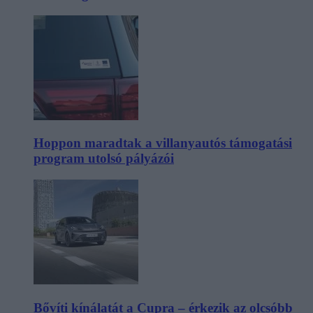
Hoppon maradtak a villanyautós támogatási
program utolsó pályázói
Bővíti kínálatát a Cupra – érkezik az olcsóbb