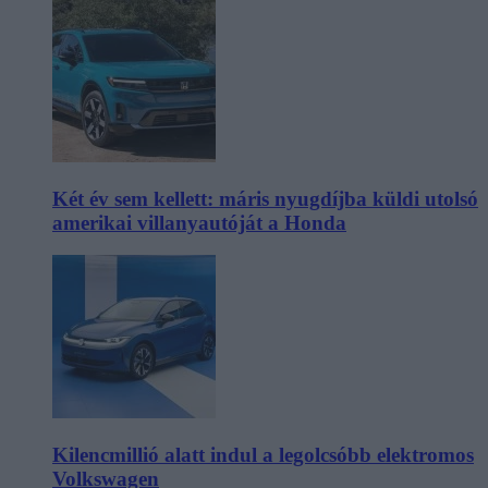
Két év sem kellett: máris nyugdíjba küldi utolsó
amerikai villanyautóját a Honda
Kilencmillió alatt indul a legolcsóbb elektromos
Volkswagen