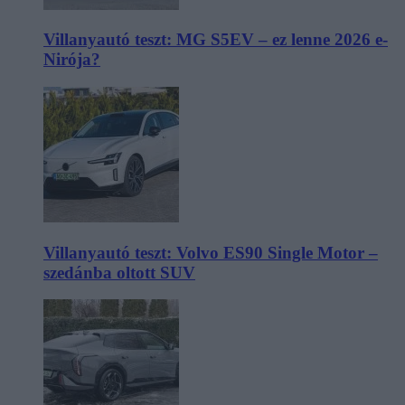
Villanyautó teszt: MG S5EV – ez lenne 2026 e-
Nirója?
Villanyautó teszt: Volvo ES90 Single Motor –
szedánba oltott SUV