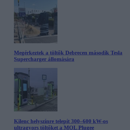
Megérkeztek a töltők Debrecen második Tesla
Supercharger állomására
Kilenc helyszínre telepít 300–600 kW-os
ultragyors töltőket a MOL Plugee