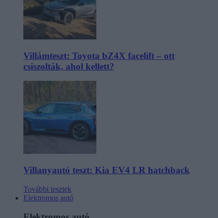
Villámteszt: Toyota bZ4X facelift – ott
csiszolták, ahol kellett?
Villanyautó teszt: Kia EV4 LR hatchback
További tesztek
Elektromos autó
Elektromos autó