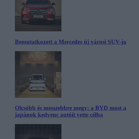
Bemutatkozott a Mercedes új városi SUV-ja
Olcsóbb és messzebbre megy: a BYD most a
japánok kedvenc autóit vette célba