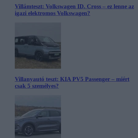
Villámteszt: Volkswagen ID. Cross – ez lenne az
igazi elektromos Volkswagen?
Villanyautó teszt: KIA PV5 Passenger – miért
csak 5 személyes?