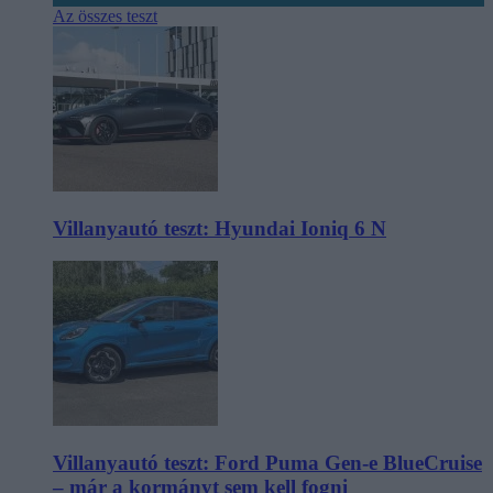
Az összes teszt
Villanyautó teszt: Hyundai Ioniq 6 N
Villanyautó teszt: Ford Puma Gen-e BlueCruise
– már a kormányt sem kell fogni