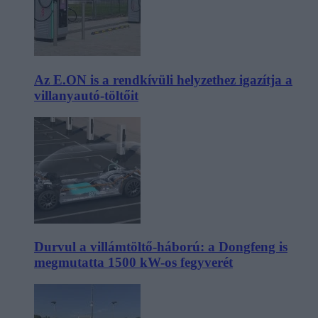
Az E.ON is a rendkívüli helyzethez igazítja a
villanyautó-töltőit
Durvul a villámtöltő-háború: a Dongfeng is
megmutatta 1500 kW-os fegyverét