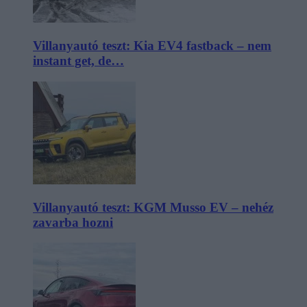
Villanyautó teszt: Kia EV4 fastback – nem
instant get, de…
Villanyautó teszt: KGM Musso EV – nehéz
zavarba hozni