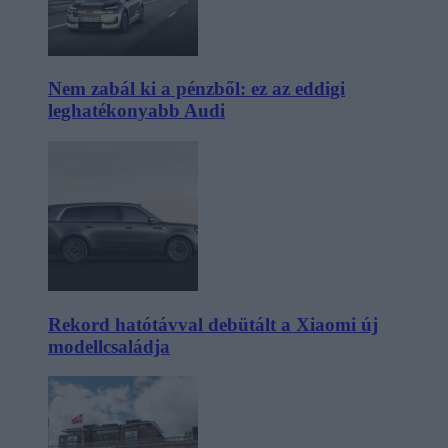
Nem zabál ki a pénzből: ez az eddigi
leghatékonyabb Audi
Rekord hatótávval debütált a Xiaomi új
modellcsaládja