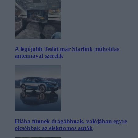
A legújabb Teslát már Starlink műholdas
antennával szerelik
Hiába tűnnek drágábbnak, valójában egyre
olcsóbbak az elektromos autók