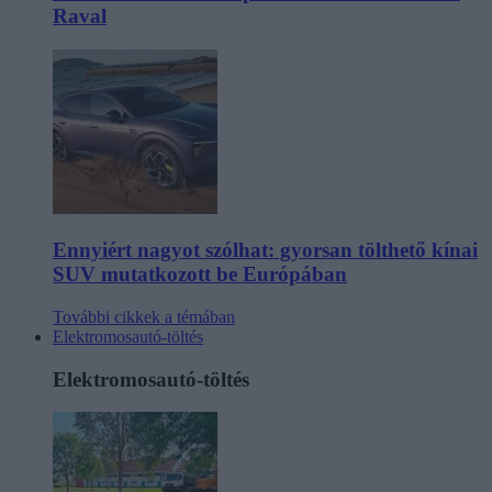
Raval
Ennyiért nagyot szólhat: gyorsan tölthető kínai
SUV mutatkozott be Európában
További cikkek a témában
Elektromosautó-töltés
Elektromosautó-töltés