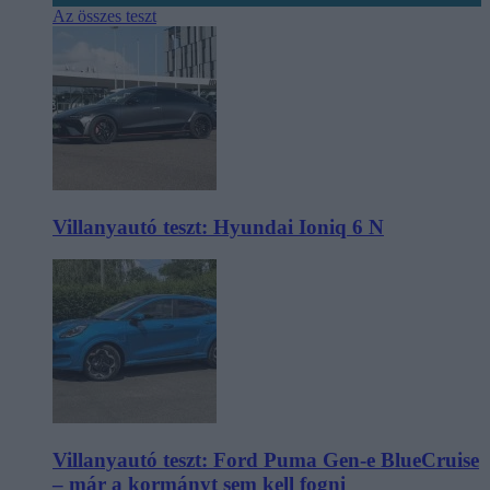
Az összes teszt
Villanyautó teszt: Hyundai Ioniq 6 N
Villanyautó teszt: Ford Puma Gen-e BlueCruise
– már a kormányt sem kell fogni