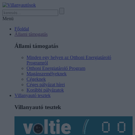
Menü
Főoldal
Állami támogatás
Állami támogatás
Minden egy helyen az Otthoni Energiatároló
Programról
Otthoni Energiatároló Program
Magánszemélyeknek
Cégeknek
Céges pályázat hírei
Korábbi pályázatok
Villanyautó tesztek
Villanyautó tesztek