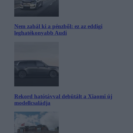
Nem zabál ki a pénzből: ez az eddigi
leghatékonyabb Audi
Rekord hatótávval debütált a Xiaomi új
modellcsaládja