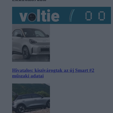
Hivatalos: kiszivárogtak az új Smart #2
műszaki adatai