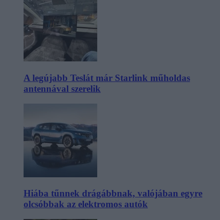
A legújabb Teslát már Starlink műholdas
antennával szerelik
Hiába tűnnek drágábbnak, valójában egyre
olcsóbbak az elektromos autók