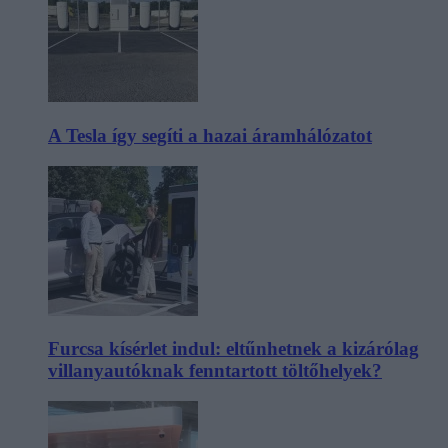
A Tesla így segíti a hazai áramhálózatot
Furcsa kísérlet indul: eltűnhetnek a kizárólag
villanyautóknak fenntartott töltőhelyek?