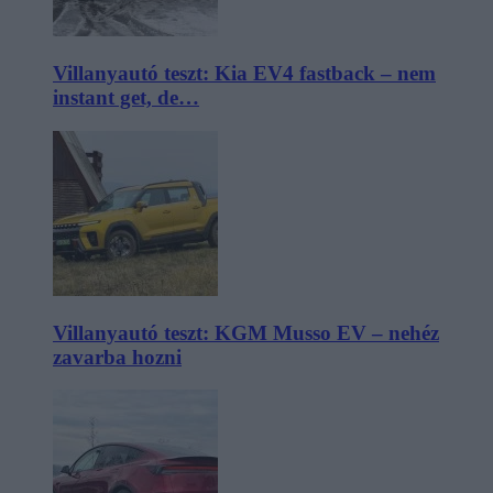
Villanyautó teszt: Kia EV4 fastback – nem
instant get, de…
Villanyautó teszt: KGM Musso EV – nehéz
zavarba hozni