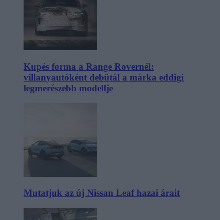
Kupés forma a Range Rovernél:
villanyautóként debütál a márka eddigi
legmerészebb modellje
Mutatjuk az új Nissan Leaf hazai árait