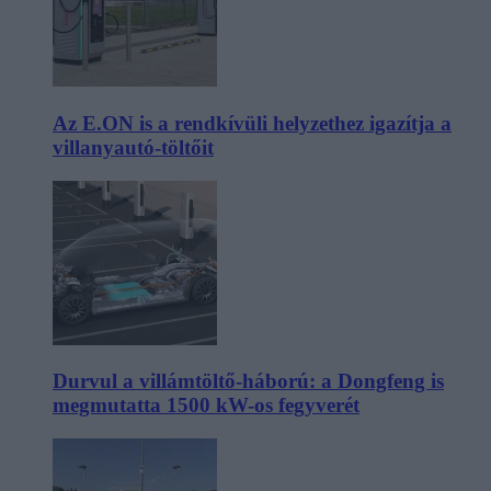
Az E.ON is a rendkívüli helyzethez igazítja a
villanyautó-töltőit
Durvul a villámtöltő-háború: a Dongfeng is
megmutatta 1500 kW-os fegyverét