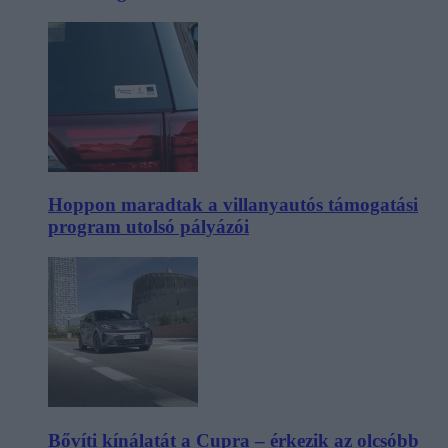
Hoppon maradtak a villanyautós támogatási
program utolsó pályázói
Bővíti kínálatát a Cupra – érkezik az olcsóbb