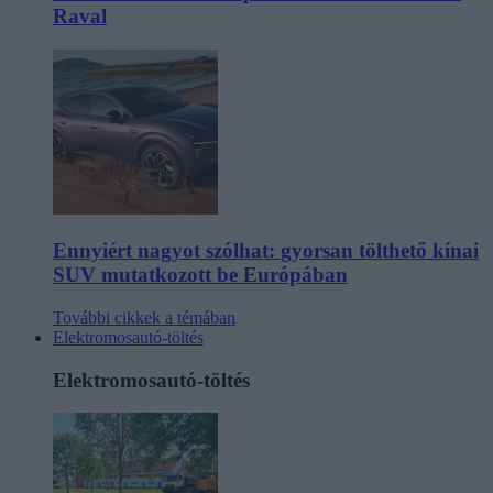
Raval
Ennyiért nagyot szólhat: gyorsan tölthető kínai
SUV mutatkozott be Európában
További cikkek a témában
Elektromosautó-töltés
Elektromosautó-töltés