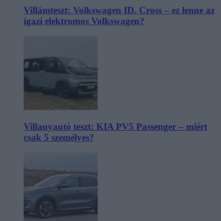
Villámteszt: Volkswagen ID. Cross – ez lenne az
igazi elektromos Volkswagen?
Villanyautó teszt: KIA PV5 Passenger – miért
csak 5 személyes?