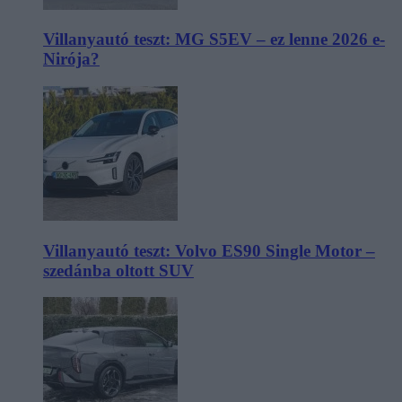
Villanyautó teszt: MG S5EV – ez lenne 2026 e-
Nirója?
Villanyautó teszt: Volvo ES90 Single Motor –
szedánba oltott SUV