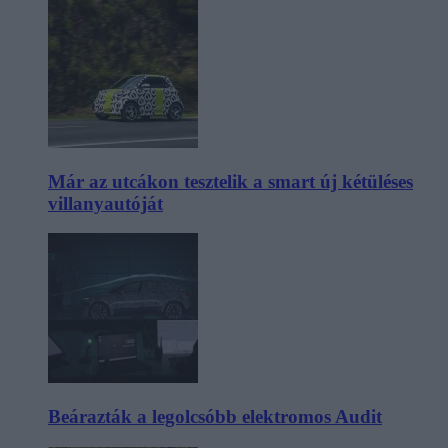
Már az utcákon tesztelik a smart új kétüléses
villanyautóját
Beárazták a legolcsóbb elektromos Audit