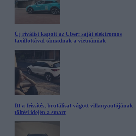
Új riválist kapott az Uber: saját elektromos
taxiflottával támadnak a vietnámiak
Itt a frissítés, brutálisat vágott villanyautójának
töltési idején a smart