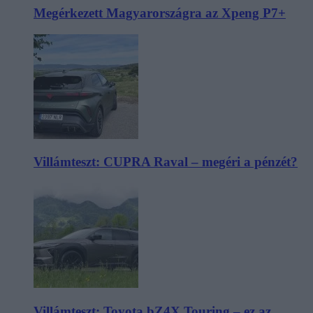
Megérkezett Magyarországra az Xpeng P7+
Villámteszt: CUPRA Raval – megéri a pénzét?
Villámteszt: Toyota bZ4X Touring – ez az,