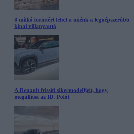
8 millió forintért lehet a miénk a legnépszerűbb
kínai villanyautó
A Renault frissíti sikermodelljeit, hogy
megállítsa az ID. Polót