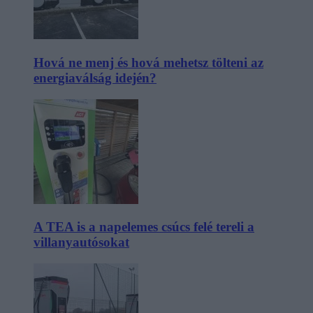
Hová ne menj és hová mehetsz tölteni az
energiaválság idején?
A TEA is a napelemes csúcs felé tereli a
villanyautósokat