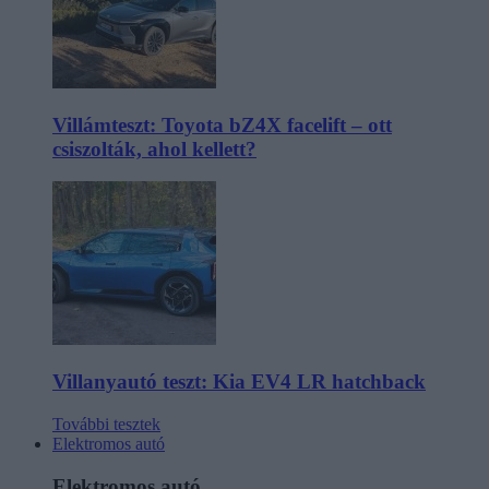
Villámteszt: Toyota bZ4X facelift – ott
csiszolták, ahol kellett?
Villanyautó teszt: Kia EV4 LR hatchback
További tesztek
Elektromos autó
Elektromos autó