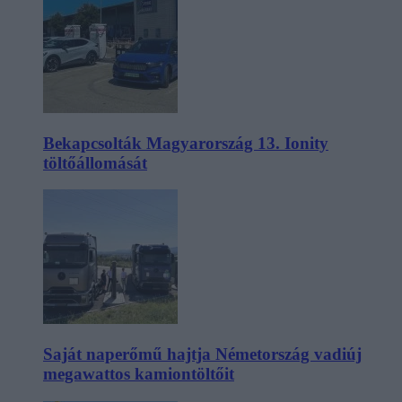
Bekapcsolták Magyarország 13. Ionity
töltőállomását
Saját naperőmű hajtja Németország vadiúj
megawattos kamiontöltőit