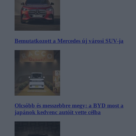
Bemutatkozott a Mercedes új városi SUV-ja
Olcsóbb és messzebbre megy: a BYD most a
japánok kedvenc autóit vette célba