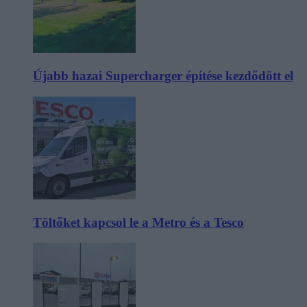
Újabb hazai Supercharger építése kezdődött el
Töltőket kapcsol le a Metro és a Tesco