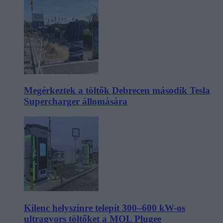
Megérkeztek a töltők Debrecen második Tesla
Supercharger állomására
Kilenc helyszínre telepít 300–600 kW-os
ultragyors töltőket a MOL Plugee