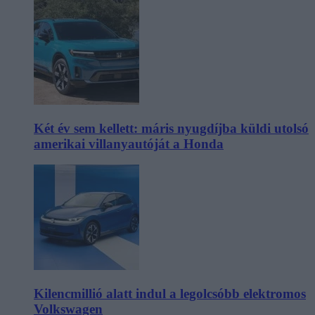
Két év sem kellett: máris nyugdíjba küldi utolsó
amerikai villanyautóját a Honda
Kilencmillió alatt indul a legolcsóbb elektromos
Volkswagen