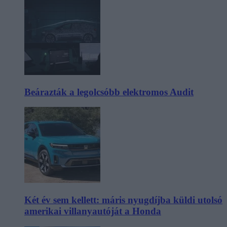
Beárazták a legolcsóbb elektromos Audit
Két év sem kellett: máris nyugdíjba küldi utolsó
amerikai villanyautóját a Honda