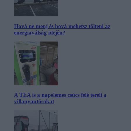
Hová ne menj és hová mehetsz tölteni az
energiaválság idején?
A TEA is a napelemes csúcs felé tereli a
villanyautósokat