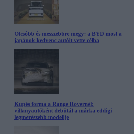
Olcsóbb és messzebbre megy: a BYD most a
japánok kedvenc autóit vette célba
Kupés forma a Range Rovernél:
villanyautóként debütál a márka eddigi
legmerészebb modellje