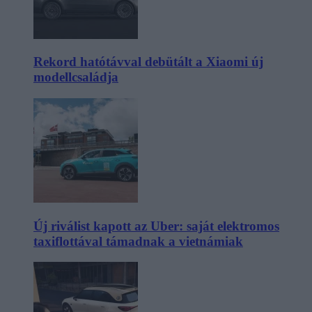
Rekord hatótávval debütált a Xiaomi új
modellcsaládja
Új riválist kapott az Uber: saját elektromos
taxiflottával támadnak a vietnámiak