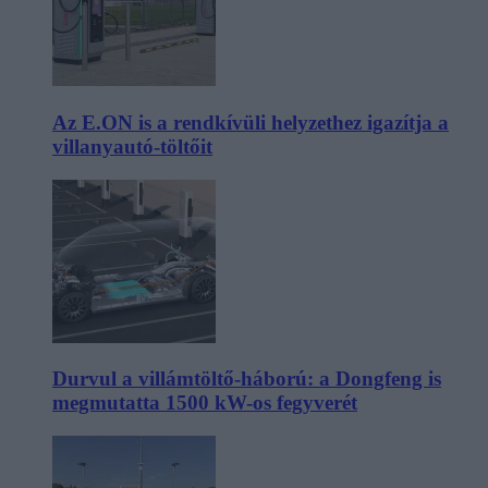
Az E.ON is a rendkívüli helyzethez igazítja a
villanyautó-töltőit
Durvul a villámtöltő-háború: a Dongfeng is
megmutatta 1500 kW-os fegyverét