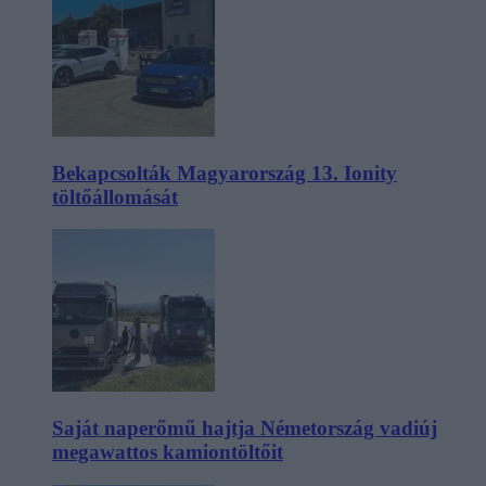
Bekapcsolták Magyarország 13. Ionity
töltőállomását
Saját naperőmű hajtja Németország vadiúj
megawattos kamiontöltőit