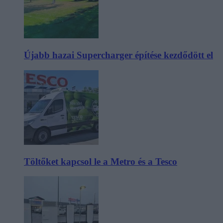
Újabb hazai Supercharger építése kezdődött el
Töltőket kapcsol le a Metro és a Tesco