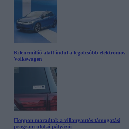
Kilencmillió alatt indul a legolcsóbb elektromos
Volkswagen
Hoppon maradtak a villanyautós támogatási
program utolsó pályázói