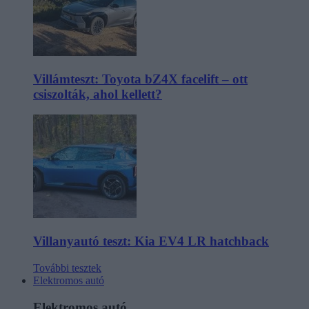
Villámteszt: Toyota bZ4X facelift – ott
csiszolták, ahol kellett?
Villanyautó teszt: Kia EV4 LR hatchback
További tesztek
Elektromos autó
Elektromos autó