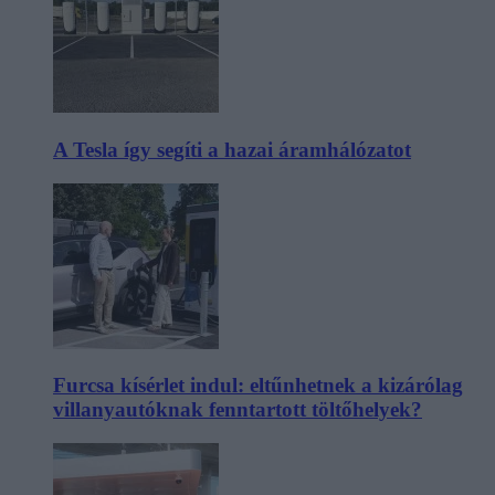
A Tesla így segíti a hazai áramhálózatot
Furcsa kísérlet indul: eltűnhetnek a kizárólag
villanyautóknak fenntartott töltőhelyek?