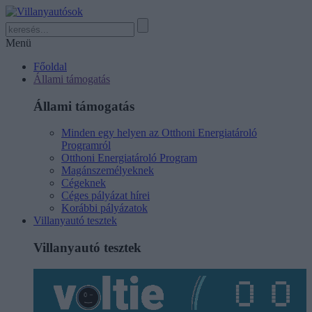
Menü
Főoldal
Állami támogatás
Állami támogatás
Minden egy helyen az Otthoni Energiatároló
Programról
Otthoni Energiatároló Program
Magánszemélyeknek
Cégeknek
Céges pályázat hírei
Korábbi pályázatok
Villanyautó tesztek
Villanyautó tesztek