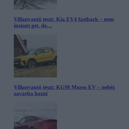
Villanyautó teszt: Kia EV4 fastback – nem
instant get, de…
Villanyautó teszt: KGM Musso EV – nehéz
zavarba hozni