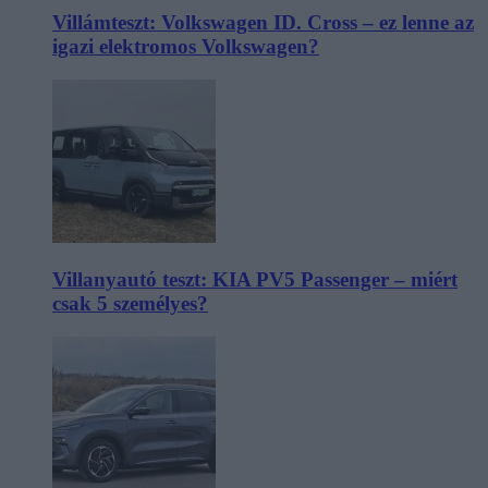
Villámteszt: Volkswagen ID. Cross – ez lenne az
igazi elektromos Volkswagen?
Villanyautó teszt: KIA PV5 Passenger – miért
csak 5 személyes?