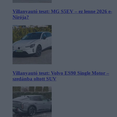
Villanyautó teszt: MG S5EV – ez lenne 2026 e-
Nirója?
Villanyautó teszt: Volvo ES90 Single Motor –
szedánba oltott SUV