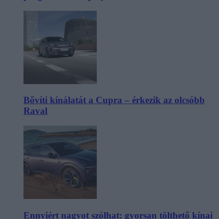
Bővíti kínálatát a Cupra – érkezik az olcsóbb
Raval
Ennyiért nagyot szólhat: gyorsan tölthető kínai