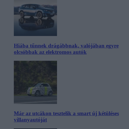
Hiába tűnnek drágábbnak, valójában egyre
olcsóbbak az elektromos autók
Már az utcákon tesztelik a smart új kétüléses
villanyautóját