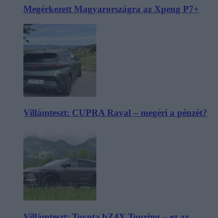
Megérkezett Magyarországra az Xpeng P7+
Villámteszt: CUPRA Raval – megéri a pénzét?
Villámteszt: Toyota bZ4X Touring – ez az,