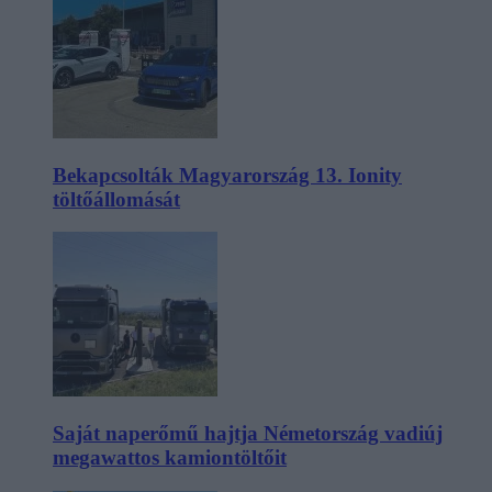
Bekapcsolták Magyarország 13. Ionity
töltőállomását
Saját naperőmű hajtja Németország vadiúj
megawattos kamiontöltőit