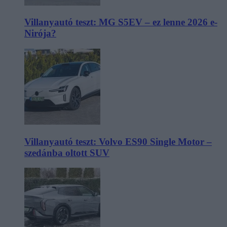
Villanyautó teszt: MG S5EV – ez lenne 2026 e-
Nirója?
Villanyautó teszt: Volvo ES90 Single Motor –
szedánba oltott SUV