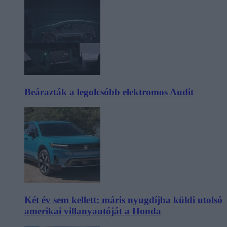
Beárazták a legolcsóbb elektromos Audit
Két év sem kellett: máris nyugdíjba küldi utolsó
amerikai villanyautóját a Honda