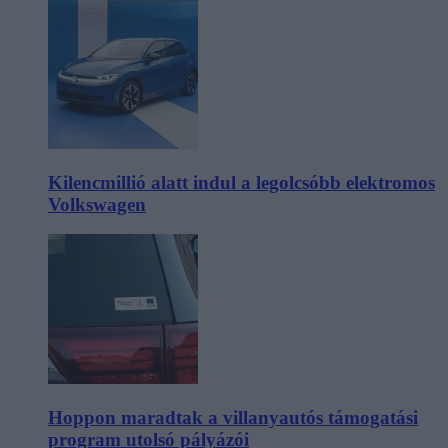
Kilencmillió alatt indul a legolcsóbb elektromos
Volkswagen
Hoppon maradtak a villanyautós támogatási
program utolsó pályázói