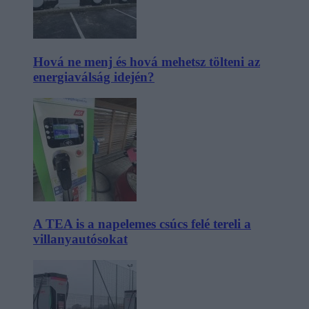
Hová ne menj és hová mehetsz tölteni az
energiaválság idején?
A TEA is a napelemes csúcs felé tereli a
villanyautósokat