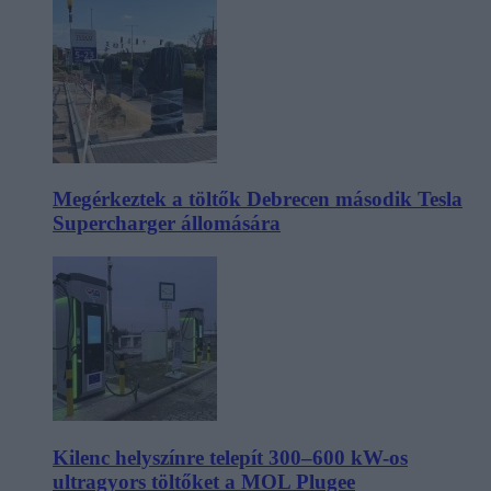
Megérkeztek a töltők Debrecen második Tesla
Supercharger állomására
Kilenc helyszínre telepít 300–600 kW-os
ultragyors töltőket a MOL Plugee