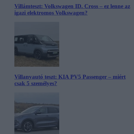
Villámteszt: Volkswagen ID. Cross – ez lenne az
igazi elektromos Volkswagen?
Villanyautó teszt: KIA PV5 Passenger – miért
csak 5 személyes?