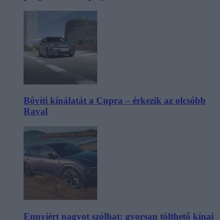
Bővíti kínálatát a Cupra – érkezik az olcsóbb
Raval
Ennyiért nagyot szólhat: gyorsan tölthető kínai