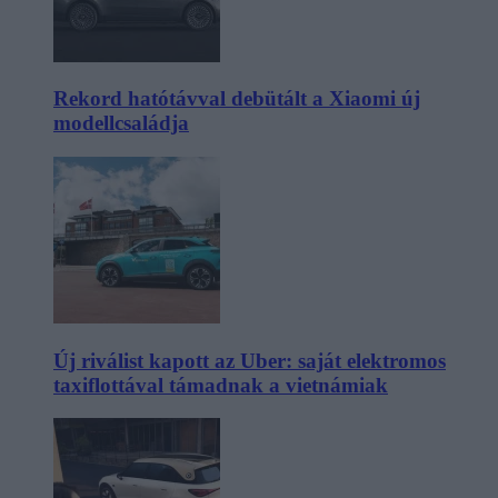
Rekord hatótávval debütált a Xiaomi új
modellcsaládja
Új riválist kapott az Uber: saját elektromos
taxiflottával támadnak a vietnámiak