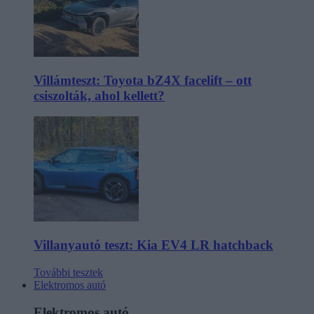
Villámteszt: Toyota bZ4X facelift – ott
csiszolták, ahol kellett?
Villanyautó teszt: Kia EV4 LR hatchback
További tesztek
Elektromos autó
Elektromos autó