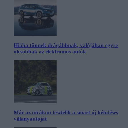
Hiába tűnnek drágábbnak, valójában egyre
olcsóbbak az elektromos autók
Már az utcákon tesztelik a smart új kétüléses
villanyautóját