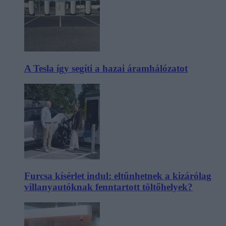
A Tesla így segíti a hazai áramhálózatot
Furcsa kísérlet indul: eltűnhetnek a kizárólag
villanyautóknak fenntartott töltőhelyek?