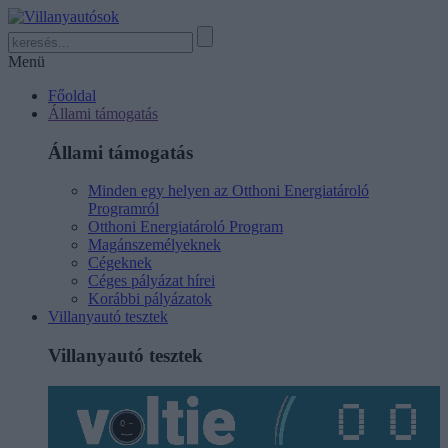
Menü
Főoldal
Állami támogatás
Állami támogatás
Minden egy helyen az Otthoni Energiatároló
Programról
Otthoni Energiatároló Program
Magánszemélyeknek
Cégeknek
Céges pályázat hírei
Korábbi pályázatok
Villanyautó tesztek
Villanyautó tesztek