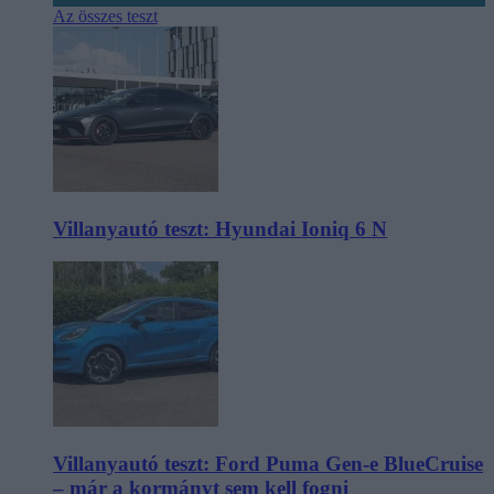
Az összes teszt
Villanyautó teszt: Hyundai Ioniq 6 N
Villanyautó teszt: Ford Puma Gen-e BlueCruise
– már a kormányt sem kell fogni