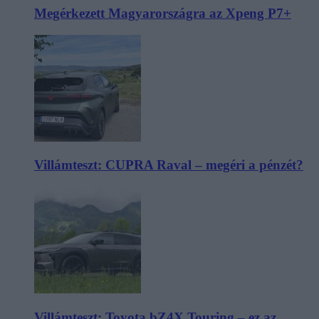
Megérkezett Magyarországra az Xpeng P7+
Villámteszt: CUPRA Raval – megéri a pénzét?
Villámteszt: Toyota bZ4X Touring – ez az,