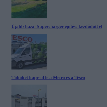
Újabb hazai Supercharger építése kezdődött el
Töltőket kapcsol le a Metro és a Tesco