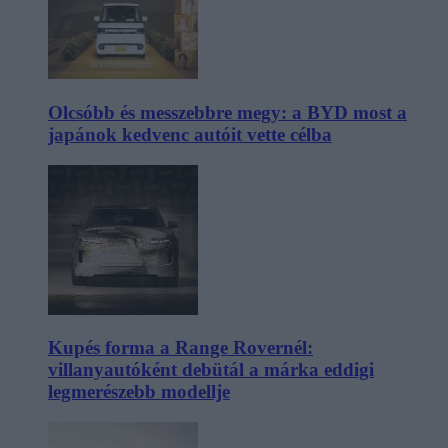
Olcsóbb és messzebbre megy: a BYD most a
japánok kedvenc autóit vette célba
Kupés forma a Range Rovernél:
villanyautóként debütál a márka eddigi
legmerészebb modellje