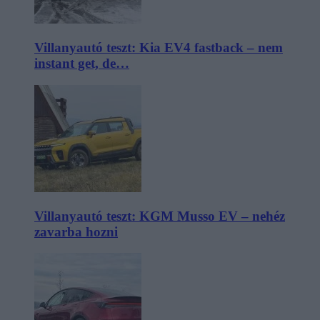
Villanyautó teszt: Kia EV4 fastback – nem
instant get, de…
Villanyautó teszt: KGM Musso EV – nehéz
zavarba hozni