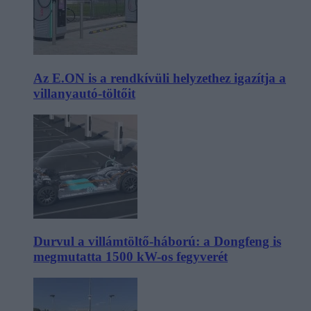
Az E.ON is a rendkívüli helyzethez igazítja a
villanyautó-töltőit
Durvul a villámtöltő-háború: a Dongfeng is
megmutatta 1500 kW-os fegyverét