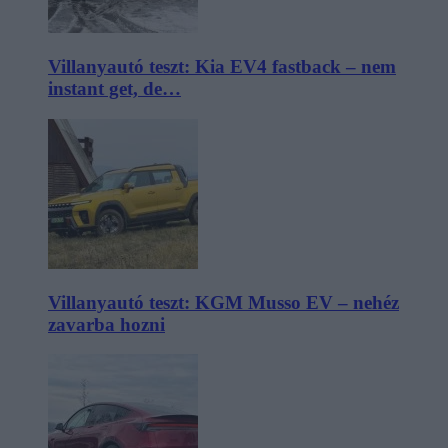
Villanyautó teszt: Kia EV4 fastback – nem
instant get, de…
Villanyautó teszt: KGM Musso EV – nehéz
zavarba hozni