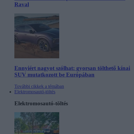
Raval
Ennyiért nagyot szólhat: gyorsan tölthető kínai
SUV mutatkozott be Európában
További cikkek a témában
Elektromosautó-töltés
Elektromosautó-töltés