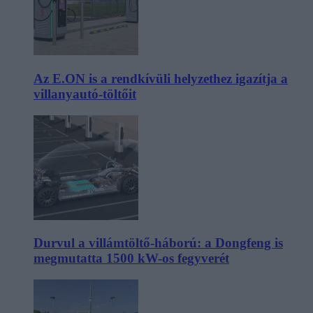
Az E.ON is a rendkívüli helyzethez igazítja a
villanyautó-töltőit
Durvul a villámtöltő-háború: a Dongfeng is
megmutatta 1500 kW-os fegyverét