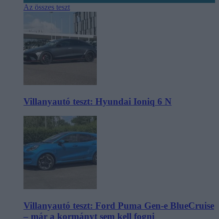
Az összes teszt
Villanyautó teszt: Hyundai Ioniq 6 N
Villanyautó teszt: Ford Puma Gen-e BlueCruise
– már a kormányt sem kell fogni