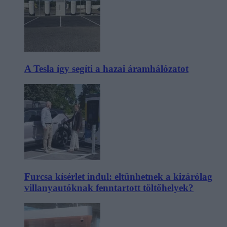
A Tesla így segíti a hazai áramhálózatot
Furcsa kísérlet indul: eltűnhetnek a kizárólag
villanyautóknak fenntartott töltőhelyek?