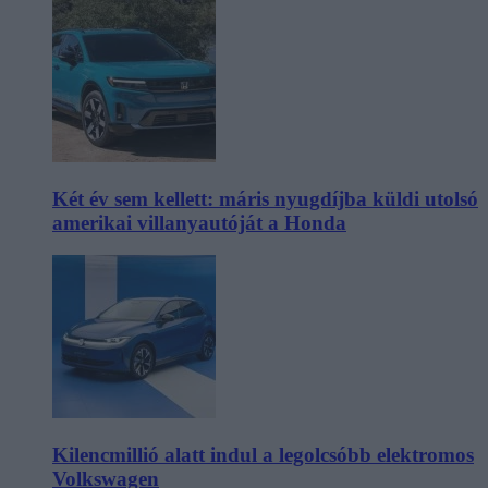
Két év sem kellett: máris nyugdíjba küldi utolsó
amerikai villanyautóját a Honda
Kilencmillió alatt indul a legolcsóbb elektromos
Volkswagen