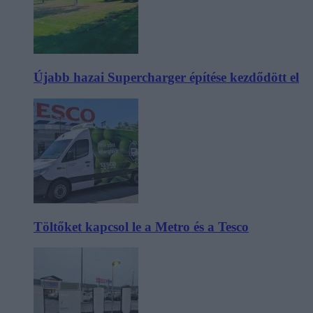
Újabb hazai Supercharger építése kezdődött el
Töltőket kapcsol le a Metro és a Tesco