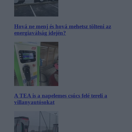
Hová ne menj és hová mehetsz tölteni az
energiaválság idején?
A TEA is a napelemes csúcs felé tereli a
villanyautósokat