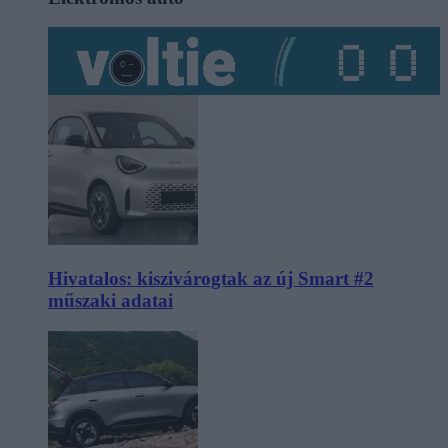
Hivatalos: kiszivárogtak az új Smart #2
műszaki adatai