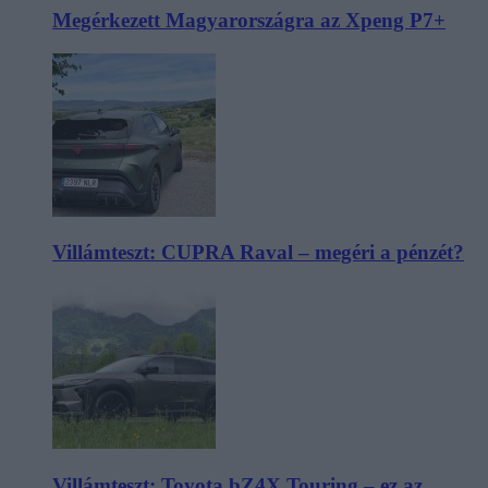
Megérkezett Magyarországra az Xpeng P7+
Villámteszt: CUPRA Raval – megéri a pénzét?
Villámteszt: Toyota bZ4X Touring – ez az,