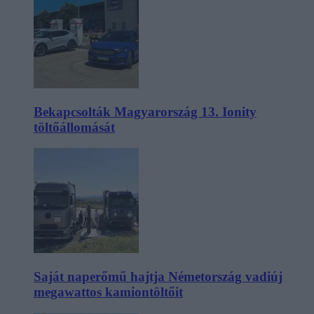
Bekapcsolták Magyarország 13. Ionity
töltőállomását
Saját naperőmű hajtja Németország vadiúj
megawattos kamiontöltőit