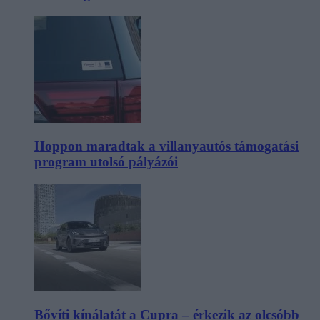
Hoppon maradtak a villanyautós támogatási
program utolsó pályázói
Bővíti kínálatát a Cupra – érkezik az olcsóbb