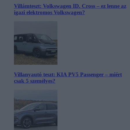
Villámteszt: Volkswagen ID. Cross – ez lenne az
igazi elektromos Volkswagen?
Villanyautó teszt: KIA PV5 Passenger – miért
csak 5 személyes?