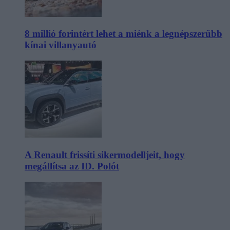
8 millió forintért lehet a miénk a legnépszerűbb
kínai villanyautó
A Renault frissíti sikermodelljeit, hogy
megállítsa az ID. Polót