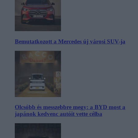
Bemutatkozott a Mercedes új városi SUV-ja
Olcsóbb és messzebbre megy: a BYD most a
japánok kedvenc autóit vette célba