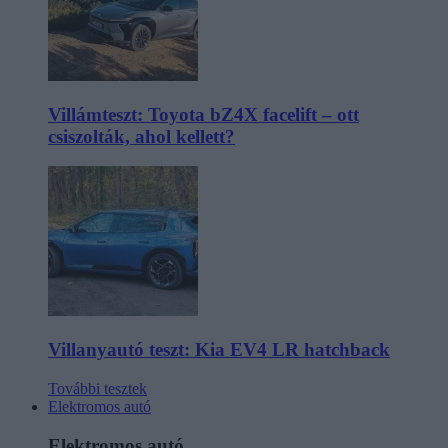
Villámteszt: Toyota bZ4X facelift – ott
csiszolták, ahol kellett?
Villanyautó teszt: Kia EV4 LR hatchback
További tesztek
Elektromos autó
Elektromos autó