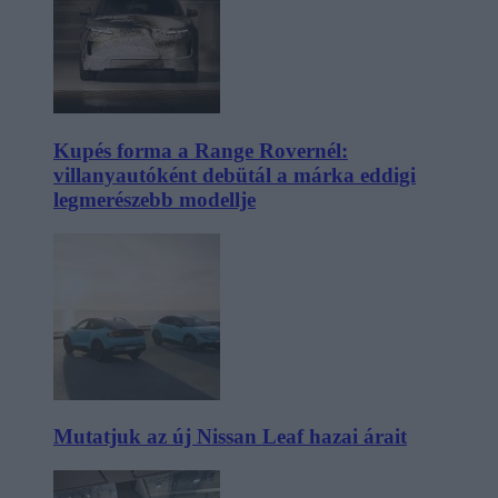
Kupés forma a Range Rovernél:
villanyautóként debütál a márka eddigi
legmerészebb modellje
Mutatjuk az új Nissan Leaf hazai árait