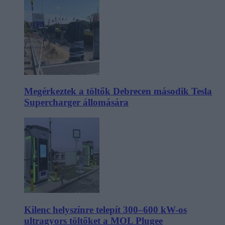
Megérkeztek a töltők Debrecen második Tesla
Supercharger állomására
Kilenc helyszínre telepít 300–600 kW-os
ultragyors töltőket a MOL Plugee