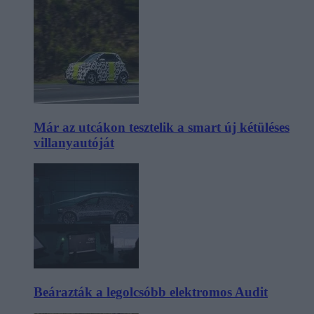
Már az utcákon tesztelik a smart új kétüléses
villanyautóját
Beárazták a legolcsóbb elektromos Audit