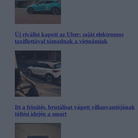
Új riválist kapott az Uber: saját elektromos
taxiflottával támadnak a vietnámiak
Itt a frissítés, brutálisat vágott villanyautójának
töltési idején a smart