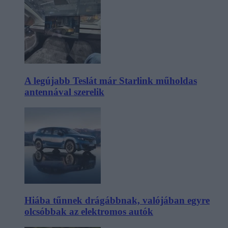
A legújabb Teslát már Starlink műholdas
antennával szerelik
Hiába tűnnek drágábbnak, valójában egyre
olcsóbbak az elektromos autók