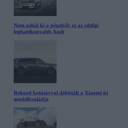
Nem zabál ki a pénzből: ez az eddigi
leghatékonyabb Audi
Rekord hatótávval debütált a Xiaomi új
modellcsaládja