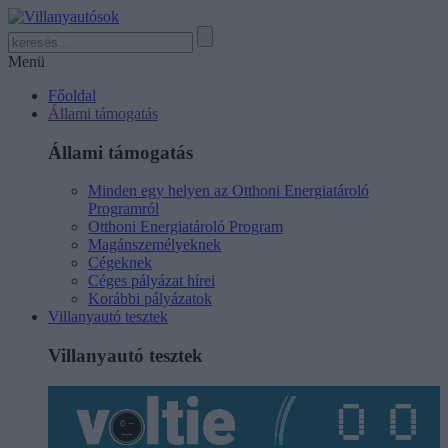
Menü
Főoldal
Állami támogatás
Állami támogatás
Minden egy helyen az Otthoni Energiatároló
Programról
Otthoni Energiatároló Program
Magánszemélyeknek
Cégeknek
Céges pályázat hírei
Korábbi pályázatok
Villanyautó tesztek
Villanyautó tesztek