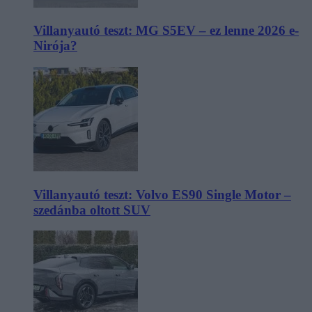
Villanyautó teszt: MG S5EV – ez lenne 2026 e-
Nirója?
Villanyautó teszt: Volvo ES90 Single Motor –
szedánba oltott SUV