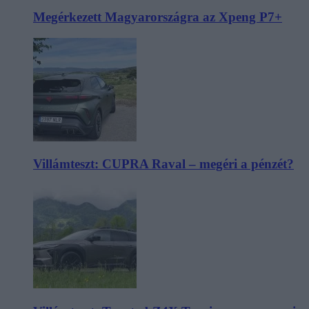
Megérkezett Magyarországra az Xpeng P7+
Villámteszt: CUPRA Raval – megéri a pénzét?