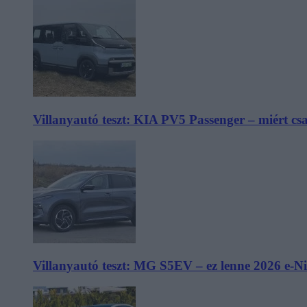
Villanyautó teszt: KIA PV5 Passenger – miért cs
Villanyautó teszt: MG S5EV – ez lenne 2026 e-N