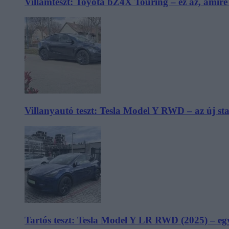
Villámteszt: Toyota bZ4X Touring – ez az, amir
Villanyautó teszt: Tesla Model Y RWD – az új s
Tartós teszt: Tesla Model Y LR RWD (2025) – egy 