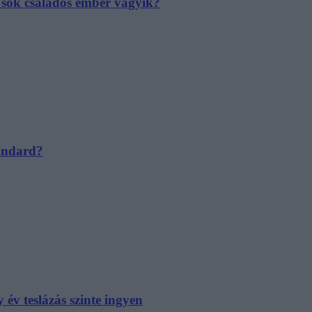
e sok családos ember vágyik?
tandard?
év teslázás szinte ingyen