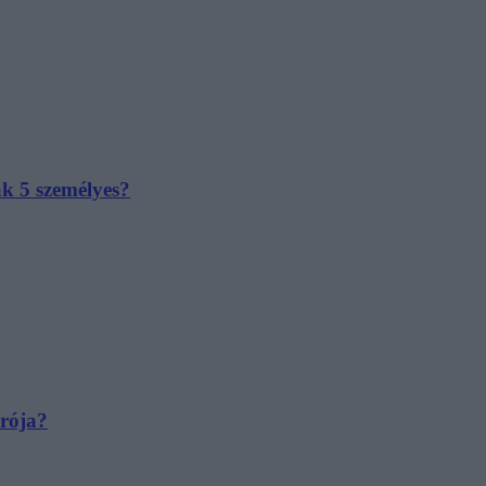
ak 5 személyes?
irója?