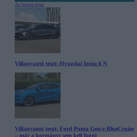
Az összes teszt
Villanyautó teszt: Hyundai Ioniq 6 N
Villanyautó teszt: Ford Puma Gen-e BlueCruise
– már a kormányt sem kell fogni