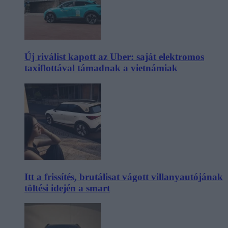
Új riválist kapott az Uber: saját elektromos
taxiflottával támadnak a vietnámiak
Itt a frissítés, brutálisat vágott villanyautójának
töltési idején a smart