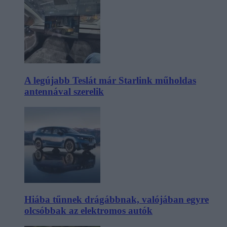
A legújabb Teslát már Starlink műholdas
antennával szerelik
Hiába tűnnek drágábbnak, valójában egyre
olcsóbbak az elektromos autók