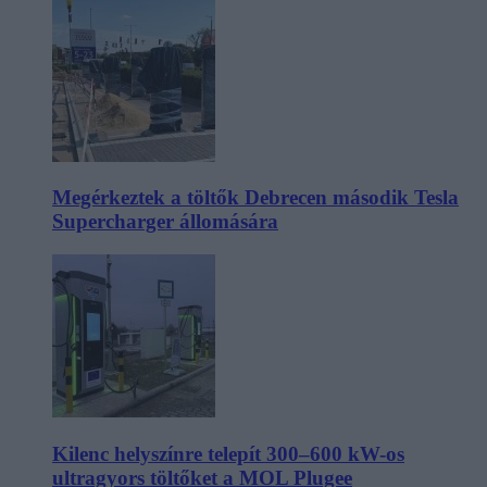
Megérkeztek a töltők Debrecen második Tesla
Supercharger állomására
Kilenc helyszínre telepít 300–600 kW-os
ultragyors töltőket a MOL Plugee