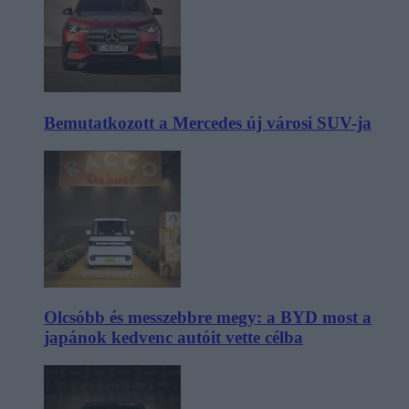
Bemutatkozott a Mercedes új városi SUV-ja
Olcsóbb és messzebbre megy: a BYD most a
japánok kedvenc autóit vette célba