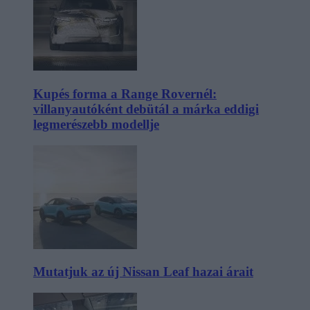
Kupés forma a Range Rovernél:
villanyautóként debütál a márka eddigi
legmerészebb modellje
Mutatjuk az új Nissan Leaf hazai árait