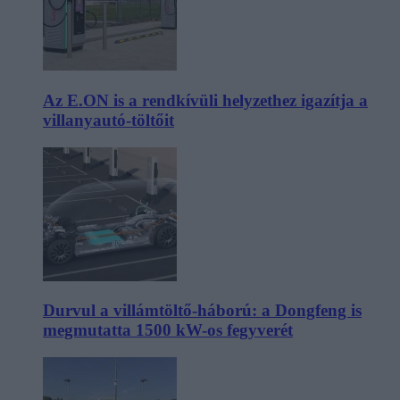
Az E.ON is a rendkívüli helyzethez igazítja a
villanyautó-töltőit
Durvul a villámtöltő-háború: a Dongfeng is
megmutatta 1500 kW-os fegyverét