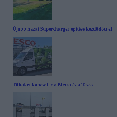
Újabb hazai Supercharger építése kezdődött el
Töltőket kapcsol le a Metro és a Tesco