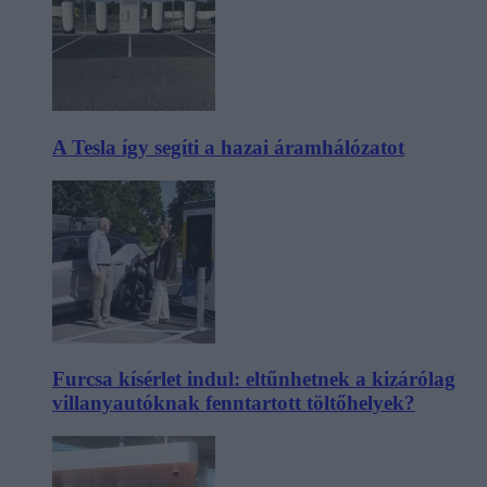
A Tesla így segíti a hazai áramhálózatot
Furcsa kísérlet indul: eltűnhetnek a kizárólag
villanyautóknak fenntartott töltőhelyek?