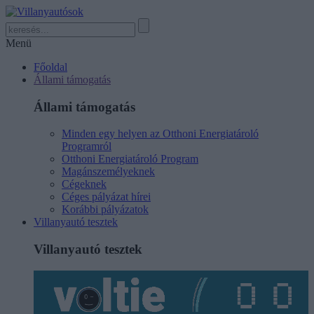
Menü
Főoldal
Állami támogatás
Állami támogatás
Minden egy helyen az Otthoni Energiatároló
Programról
Otthoni Energiatároló Program
Magánszemélyeknek
Cégeknek
Céges pályázat hírei
Korábbi pályázatok
Villanyautó tesztek
Villanyautó tesztek