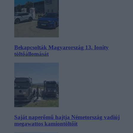
Bekapcsolták Magyarország 13. Ionity
töltőállomását
Saját naperőmű hajtja Németország vadiúj
megawattos kamiontöltőit