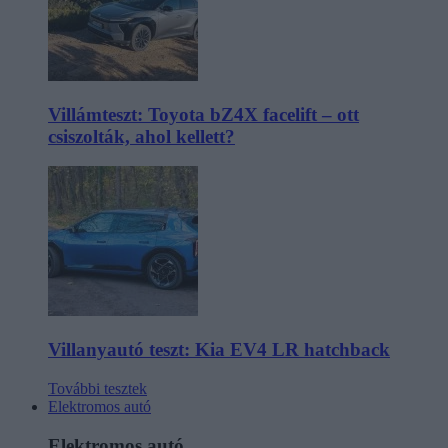
Villámteszt: Toyota bZ4X facelift – ott
csiszolták, ahol kellett?
Villanyautó teszt: Kia EV4 LR hatchback
További tesztek
Elektromos autó
Elektromos autó