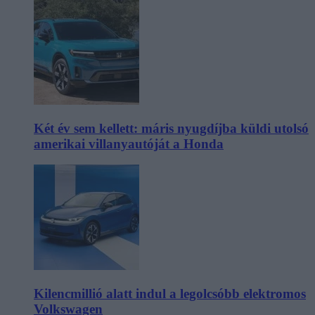
Két év sem kellett: máris nyugdíjba küldi utolsó
amerikai villanyautóját a Honda
Kilencmillió alatt indul a legolcsóbb elektromos
Volkswagen