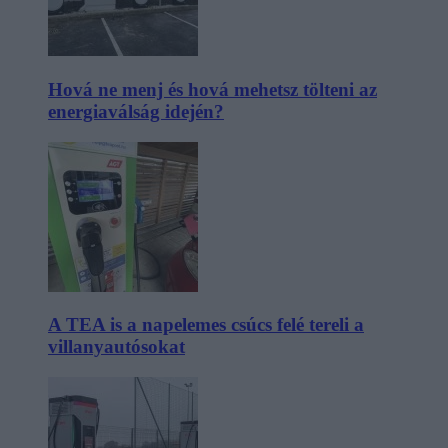
Hová ne menj és hová mehetsz tölteni az
energiaválság idején?
A TEA is a napelemes csúcs felé tereli a
villanyautósokat