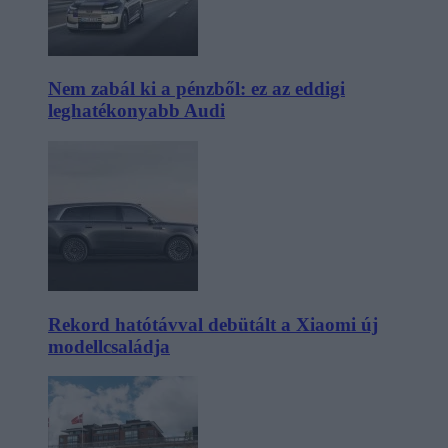
Nem zabál ki a pénzből: ez az eddigi
leghatékonyabb Audi
Rekord hatótávval debütált a Xiaomi új
modellcsaládja