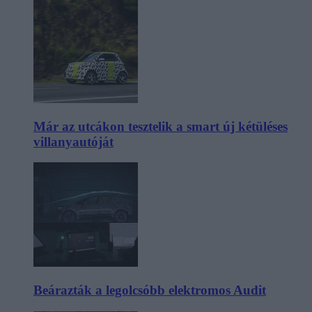
Már az utcákon tesztelik a smart új kétüléses
villanyautóját
Beárazták a legolcsóbb elektromos Audit