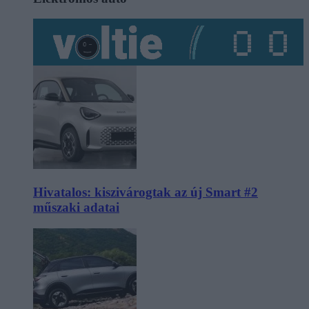
Hivatalos: kiszivárogtak az új Smart #2
műszaki adatai