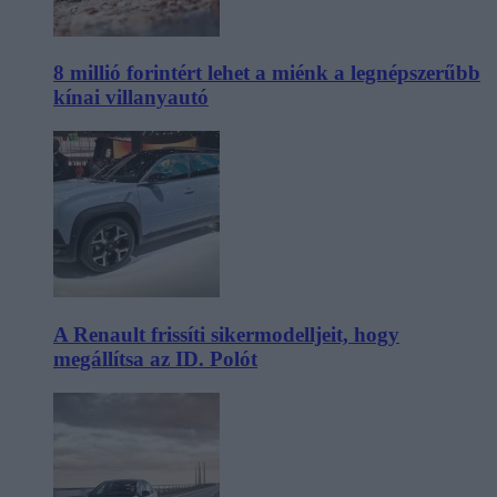
8 millió forintért lehet a miénk a legnépszerűbb
kínai villanyautó
A Renault frissíti sikermodelljeit, hogy
megállítsa az ID. Polót