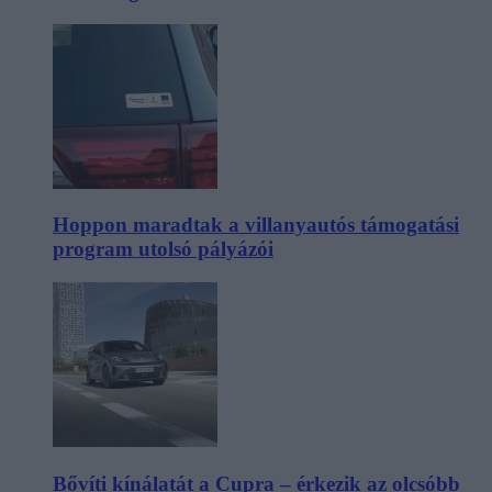
Hoppon maradtak a villanyautós támogatási
program utolsó pályázói
Bővíti kínálatát a Cupra – érkezik az olcsóbb