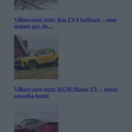
Villanyautó teszt: Kia EV4 fastback – nem
instant get, de…
Villanyautó teszt: KGM Musso EV – nehéz
zavarba hozni