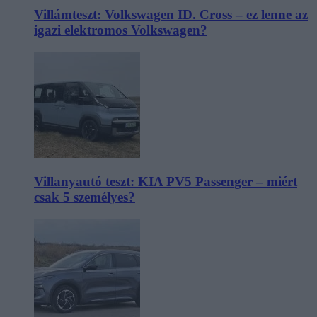
Villámteszt: Volkswagen ID. Cross – ez lenne az
igazi elektromos Volkswagen?
Villanyautó teszt: KIA PV5 Passenger – miért
csak 5 személyes?