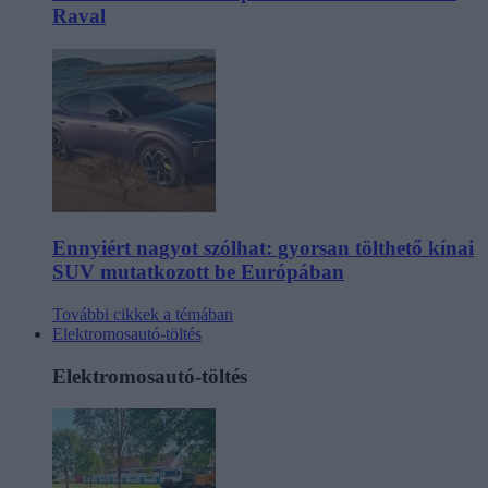
Raval
Ennyiért nagyot szólhat: gyorsan tölthető kínai
SUV mutatkozott be Európában
További cikkek a témában
Elektromosautó-töltés
Elektromosautó-töltés