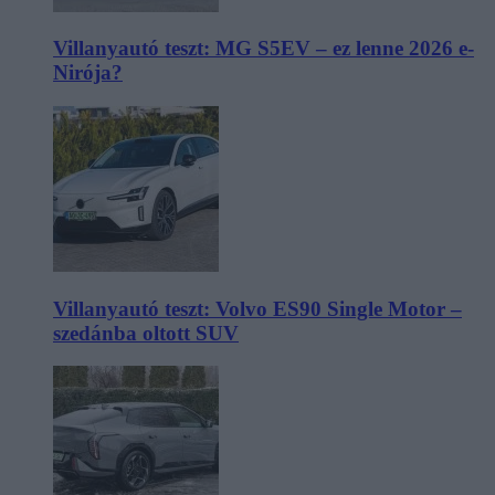
Villanyautó teszt: MG S5EV – ez lenne 2026 e-
Nirója?
Villanyautó teszt: Volvo ES90 Single Motor –
szedánba oltott SUV