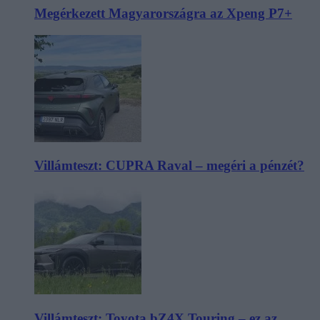
Megérkezett Magyarországra az Xpeng P7+
Villámteszt: CUPRA Raval – megéri a pénzét?
Villámteszt: Toyota bZ4X Touring – ez az,