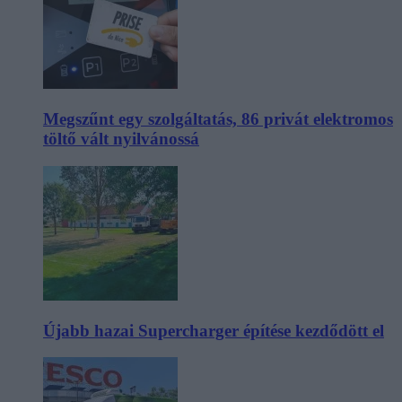
Megszűnt egy szolgáltatás, 86 privát elektromos
töltő vált nyilvánossá
Újabb hazai Supercharger építése kezdődött el