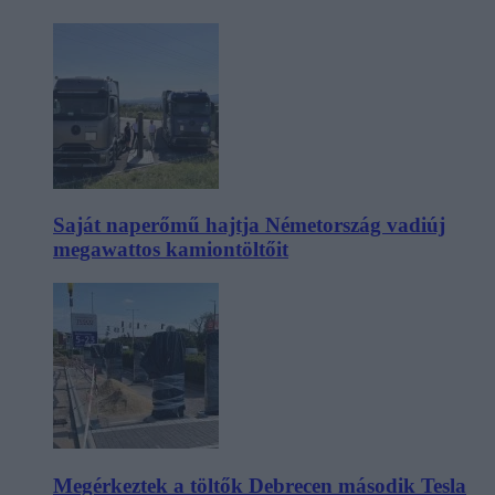
Saját naperőmű hajtja Németország vadiúj
megawattos kamiontöltőit
Megérkeztek a töltők Debrecen második Tesla