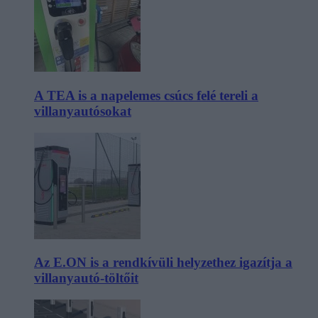
A TEA is a napelemes csúcs felé tereli a
villanyautósokat
Az E.ON is a rendkívüli helyzethez igazítja a
villanyautó-töltőit