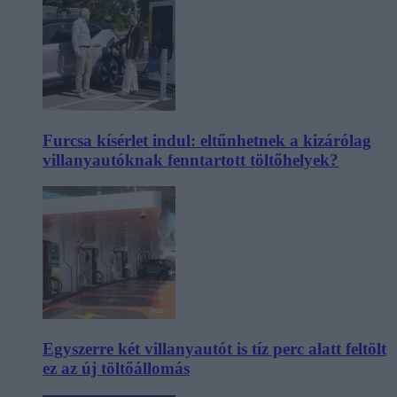
Furcsa kísérlet indul: eltűnhetnek a kizárólag
villanyautóknak fenntartott töltőhelyek?
Egyszerre két villanyautót is tíz perc alatt feltölt
ez az új töltőállomás