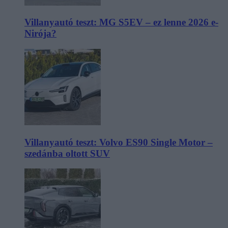
Villanyautó teszt: MG S5EV – ez lenne 2026 e-
Nirója?
Villanyautó teszt: Volvo ES90 Single Motor –
szedánba oltott SUV