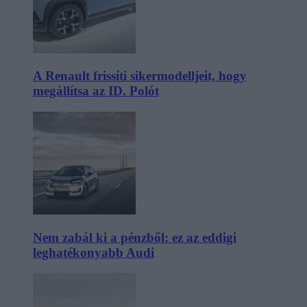
A Renault frissíti sikermodelljeit, hogy
megállítsa az ID. Polót
Nem zabál ki a pénzből: ez az eddigi
leghatékonyabb Audi