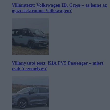
Villámteszt: Volkswagen ID. Cross – ez lenne az
igazi elektromos Volkswagen?
Villanyautó teszt: KIA PV5 Passenger – miért
csak 5 személyes?