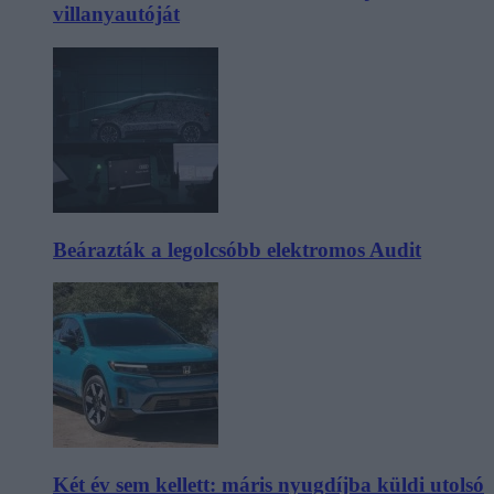
villanyautóját
Beárazták a legolcsóbb elektromos Audit
Két év sem kellett: máris nyugdíjba küldi utolsó