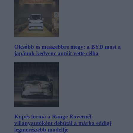
Olcsóbb és messzebbre megy: a BYD most a
japánok kedvenc autóit vette célba
Kupés forma a Range Rovernél:
villanyautóként debütál a márka eddigi
legmerészebb modellje