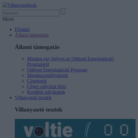
Menü
Főoldal
Állami támogatás
Állami támogatás
Minden egy helyen az Otthoni Energiatároló
Programról
Otthoni Energiatároló Program
Magánszemélyeknek
Cégeknek
Céges pályázat hírei
Korábbi pályázatok
Villanyautó tesztek
Villanyautó tesztek