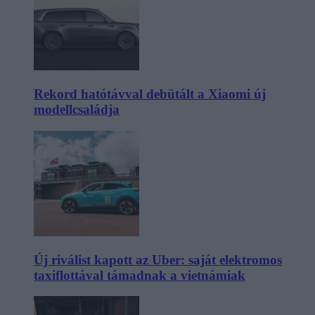
Rekord hatótávval debütált a Xiaomi új
modellcsaládja
Új riválist kapott az Uber: saját elektromos
taxiflottával támadnak a vietnámiak