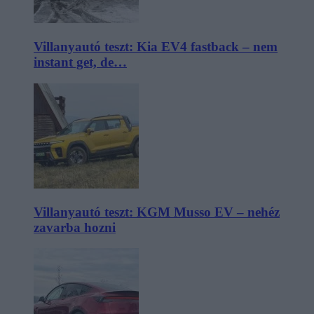
Villanyautó teszt: Kia EV4 fastback – nem
instant get, de…
Villanyautó teszt: KGM Musso EV – nehéz
zavarba hozni