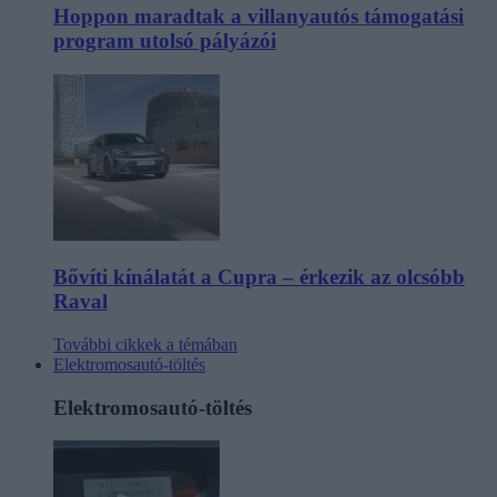
Hoppon maradtak a villanyautós támogatási
program utolsó pályázói
Bővíti kínálatát a Cupra – érkezik az olcsóbb
Raval
További cikkek a témában
Elektromosautó-töltés
Elektromosautó-töltés