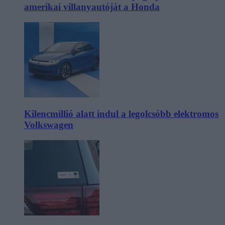
amerikai villanyautóját a Honda
Kilencmillió alatt indul a legolcsóbb elektromos
Volkswagen