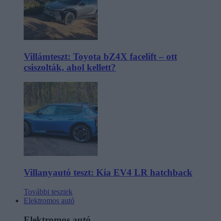
Villámteszt: Toyota bZ4X facelift – ott
csiszolták, ahol kellett?
Villanyautó teszt: Kia EV4 LR hatchback
További tesztek
Elektromos autó
Elektromos autó