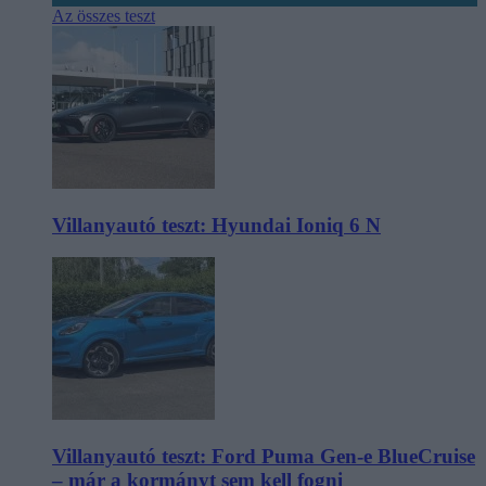
Az összes teszt
Villanyautó teszt: Hyundai Ioniq 6 N
Villanyautó teszt: Ford Puma Gen-e BlueCruise
– már a kormányt sem kell fogni