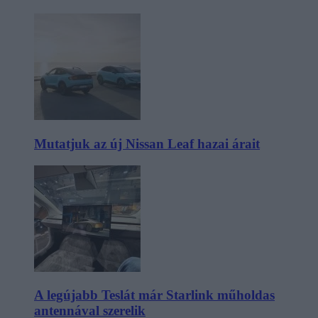
Mutatjuk az új Nissan Leaf hazai árait
A legújabb Teslát már Starlink műholdas
antennával szerelik