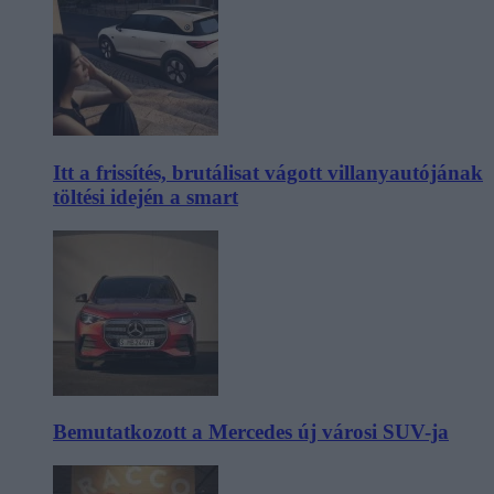
Itt a frissítés, brutálisat vágott villanyautójának
töltési idején a smart
Bemutatkozott a Mercedes új városi SUV-ja