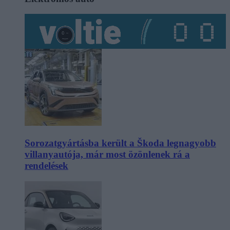
Sorozatgyártásba került a Škoda legnagyobb
villanyautója, már most özönlenek rá a
rendelések