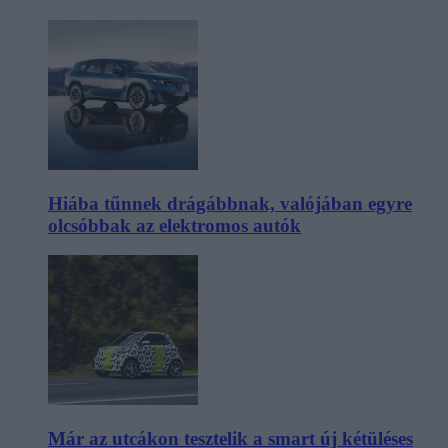
Hiába tűnnek drágábbnak, valójában egyre
olcsóbbak az elektromos autók
Már az utcákon tesztelik a smart új kétüléses