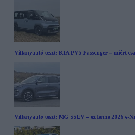
Villanyautó teszt: KIA PV5 Passenger – miért cs
Villanyautó teszt: MG S5EV – ez lenne 2026 e-N