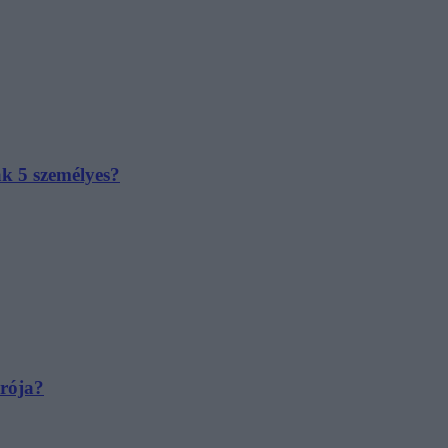
ak 5 személyes?
irója?