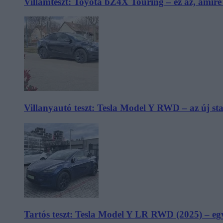
Villámteszt: Toyota bZ4X Touring – ez az, amir
Villanyautó teszt: Tesla Model Y RWD – az új s
Tartós teszt: Tesla Model Y LR RWD (2025) – egy 