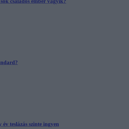
e sok családos ember vágyik?
tandard?
év teslázás szinte ingyen