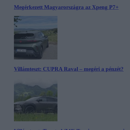
Megérkezett Magyarországra az Xpeng P7+
Villámteszt: CUPRA Raval – megéri a pénzét?