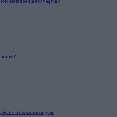
e sok családos ember vágyik?
tandard?
év teslázás szinte ingyen