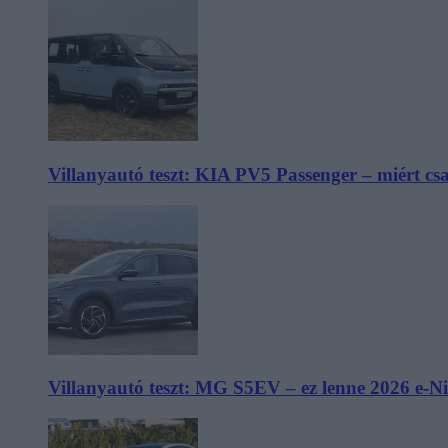
Villanyautó teszt: KIA PV5 Passenger – miért cs
Villanyautó teszt: MG S5EV – ez lenne 2026 e-N