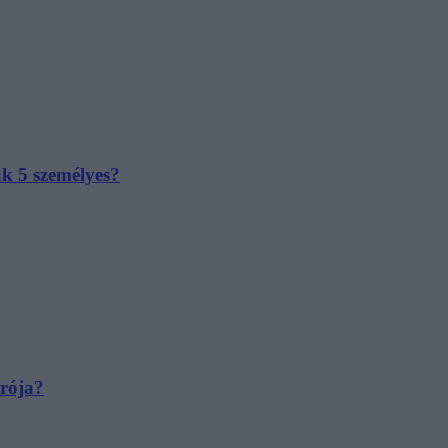
ak 5 személyes?
irója?