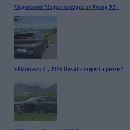
Megérkezett Magyarországra az Xpeng P7+
Villámteszt: CUPRA Raval – megéri a pénzét?