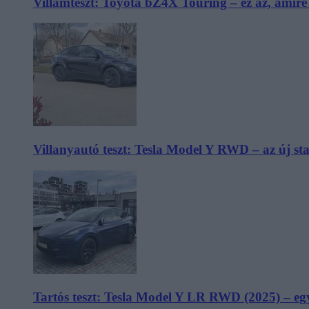
Villámteszt: Toyota bZ4X Touring – ez az, amir
Villanyautó teszt: Tesla Model Y RWD – az új s
Tartós teszt: Tesla Model Y LR RWD (2025) – egy 