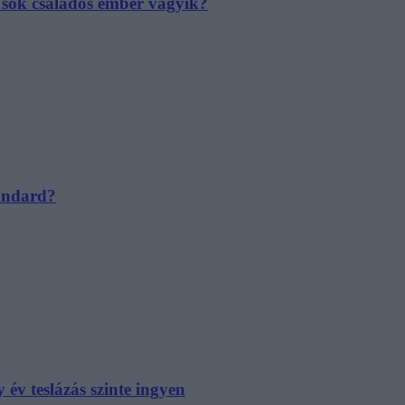
e sok családos ember vágyik?
tandard?
év teslázás szinte ingyen