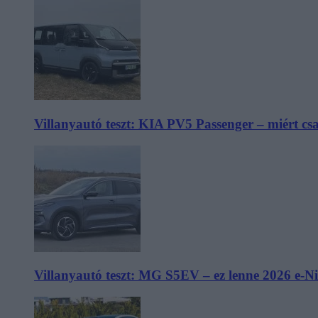
Villanyautó teszt: KIA PV5 Passenger – miért cs
Villanyautó teszt: MG S5EV – ez lenne 2026 e-N