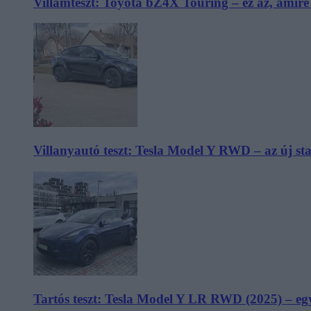
Villámteszt: Toyota bZ4X Touring – ez az, amir
Villanyautó teszt: Tesla Model Y RWD – az új s
Tartós teszt: Tesla Model Y LR RWD (2025) – egy 