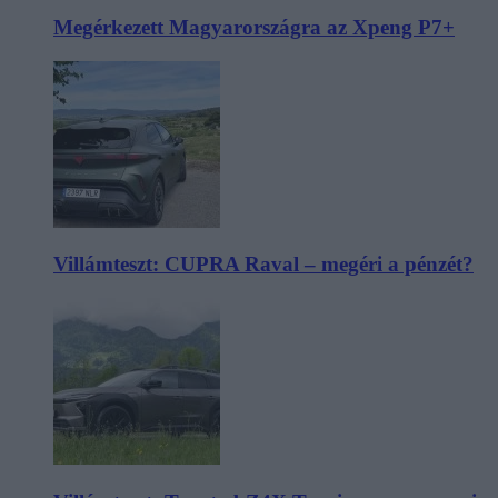
Megérkezett Magyarországra az Xpeng P7+
Villámteszt: CUPRA Raval – megéri a pénzét?