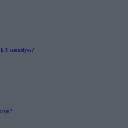
ak 5 személyes?
irója?