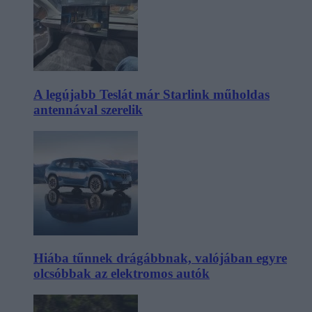
A legújabb Teslát már Starlink műholdas
antennával szerelik
Hiába tűnnek drágábbnak, valójában egyre
olcsóbbak az elektromos autók