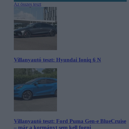
Az összes teszt
Villanyautó teszt: Hyundai Ioniq 6 N
Villanyautó teszt: Ford Puma Gen-e BlueCruise
– már a kormányt sem kell fogni