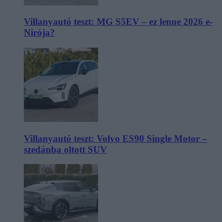
Villanyautó teszt: MG S5EV – ez lenne 2026 e-
Nirója?
Villanyautó teszt: Volvo ES90 Single Motor –
szedánba oltott SUV