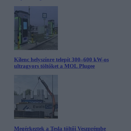
Kilenc helyszínre telepít 300–600 kW-os
ultragyors töltőket a MOL Plugee
Megérkeztek a Tesla töltői Veszprémbe