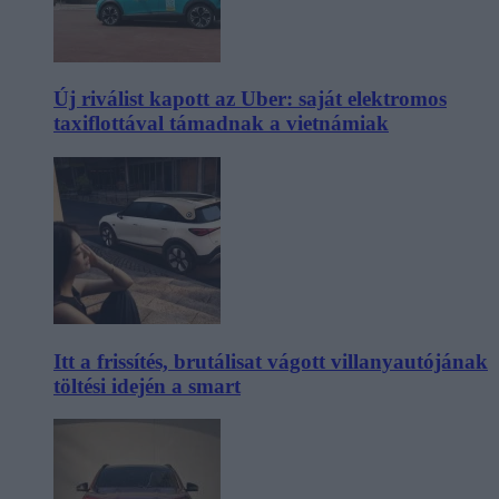
Új riválist kapott az Uber: saját elektromos
taxiflottával támadnak a vietnámiak
Itt a frissítés, brutálisat vágott villanyautójának
töltési idején a smart