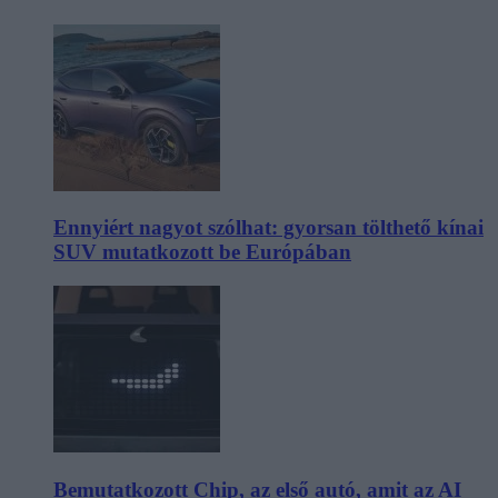
Ennyiért nagyot szólhat: gyorsan tölthető kínai
SUV mutatkozott be Európában
Bemutatkozott Chip, az első autó, amit az AI