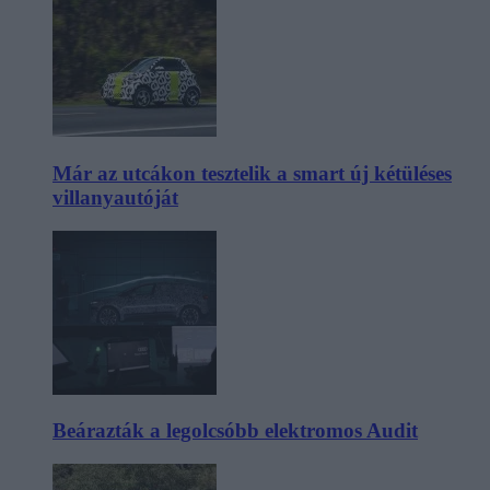
Már az utcákon tesztelik a smart új kétüléses
villanyautóját
Beárazták a legolcsóbb elektromos Audit