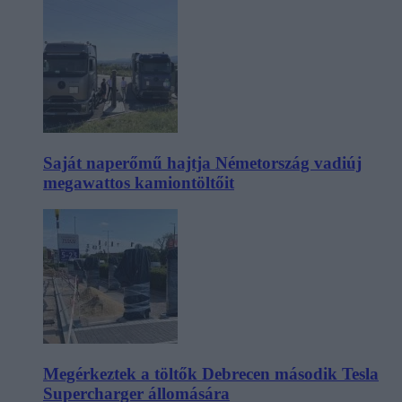
Saját naperőmű hajtja Németország vadiúj
megawattos kamiontöltőit
Megérkeztek a töltők Debrecen második Tesla
Supercharger állomására