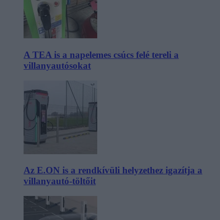
A TEA is a napelemes csúcs felé tereli a
villanyautósokat
Az E.ON is a rendkívüli helyzethez igazítja a
villanyautó-töltőit