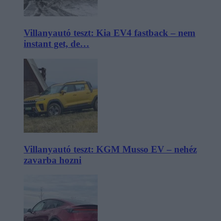
Villanyautó teszt: Kia EV4 fastback – nem
instant get, de…
Villanyautó teszt: KGM Musso EV – nehéz
zavarba hozni