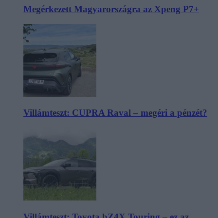
Megérkezett Magyarországra az Xpeng P7+
Villámteszt: CUPRA Raval – megéri a pénzét?
Villámteszt: Toyota bZ4X Touring – ez az,