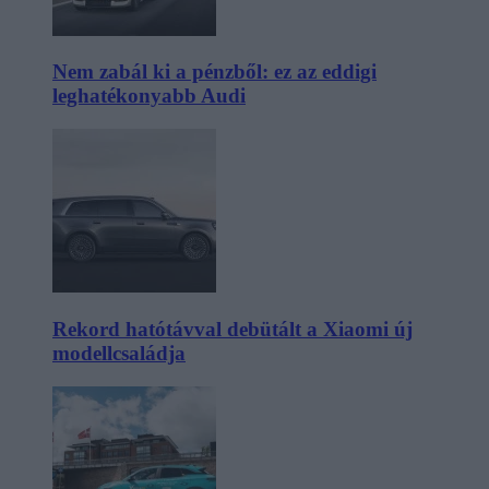
Nem zabál ki a pénzből: ez az eddigi
leghatékonyabb Audi
Rekord hatótávval debütált a Xiaomi új
modellcsaládja