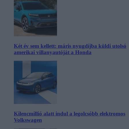
Két év sem kellett: máris nyugdíjba küldi utolsó
amerikai villanyautóját a Honda
Kilencmillió alatt indul a legolcsóbb elektromos
Volkswagen