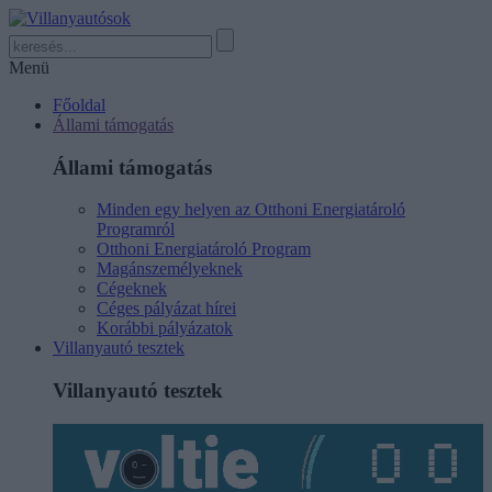
Menü
Főoldal
Állami támogatás
Állami támogatás
Minden egy helyen az Otthoni Energiatároló
Programról
Otthoni Energiatároló Program
Magánszemélyeknek
Cégeknek
Céges pályázat hírei
Korábbi pályázatok
Villanyautó tesztek
Villanyautó tesztek