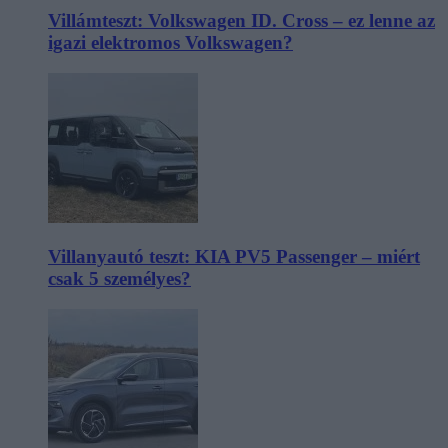
Villámteszt: Volkswagen ID. Cross – ez lenne az
igazi elektromos Volkswagen?
Villanyautó teszt: KIA PV5 Passenger – miért
csak 5 személyes?