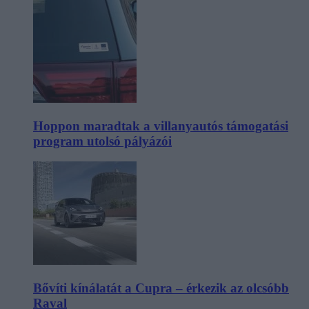
Hoppon maradtak a villanyautós támogatási
program utolsó pályázói
Bővíti kínálatát a Cupra – érkezik az olcsóbb
Raval