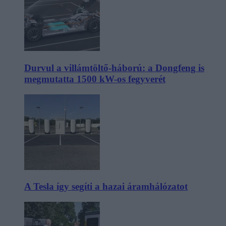
Durvul a villámtöltő-háború: a Dongfeng is
megmutatta 1500 kW-os fegyverét
A Tesla így segíti a hazai áramhálózatot