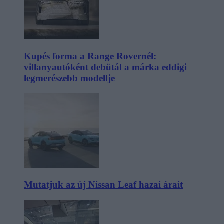
Kupés forma a Range Rovernél:
villanyautóként debütál a márka eddigi
legmerészebb modellje
Mutatjuk az új Nissan Leaf hazai árait