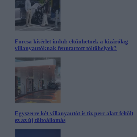
Furcsa kísérlet indul: eltűnhetnek a kizárólag
villanyautóknak fenntartott töltőhelyek?
Egyszerre két villanyautót is tíz perc alatt feltölt
ez az új töltőállomás