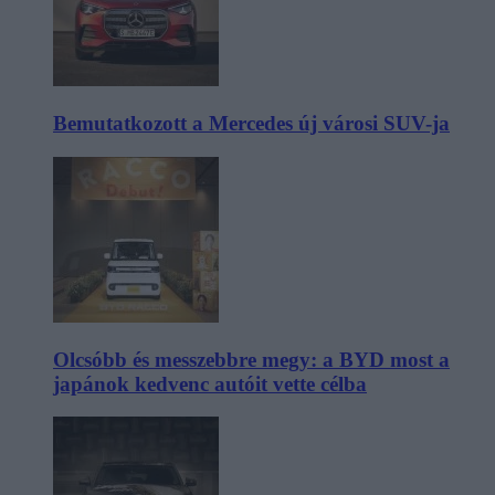
Bemutatkozott a Mercedes új városi SUV-ja
Olcsóbb és messzebbre megy: a BYD most a
japánok kedvenc autóit vette célba