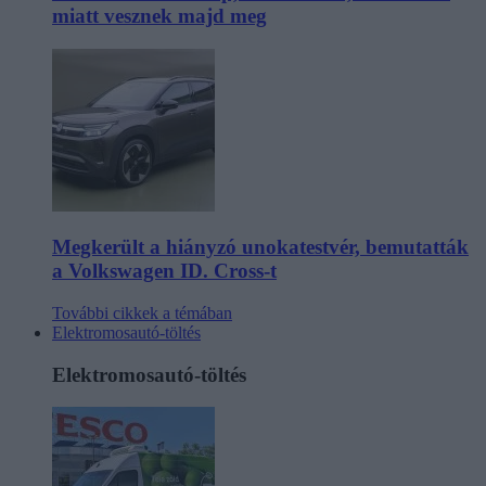
miatt vesznek majd meg
Megkerült a hiányzó unokatestvér, bemutatták
a Volkswagen ID. Cross-t
További cikkek a témában
Elektromosautó-töltés
Elektromosautó-töltés