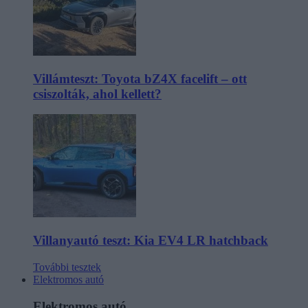
Villámteszt: Toyota bZ4X facelift – ott
csiszolták, ahol kellett?
Villanyautó teszt: Kia EV4 LR hatchback
További tesztek
Elektromos autó
Elektromos autó