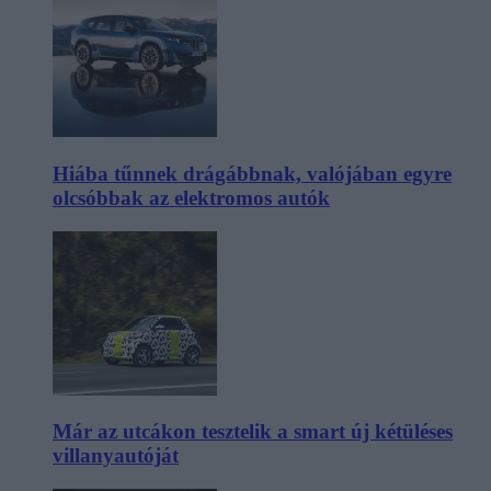
Hiába tűnnek drágábbnak, valójában egyre
olcsóbbak az elektromos autók
Már az utcákon tesztelik a smart új kétüléses
villanyautóját