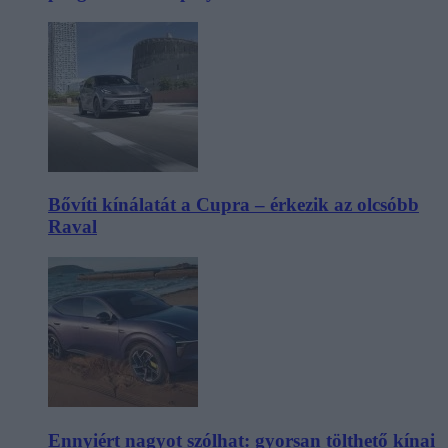
Bővíti kínálatát a Cupra – érkezik az olcsóbb
Raval
Ennyiért nagyot szólhat: gyorsan tölthető kínai