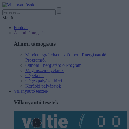
Menü
Főoldal
Állami támogatás
Állami támogatás
Minden egy helyen az Otthoni Energiatároló
Programról
Otthoni Energiatároló Program
Magánszemélyeknek
Cégeknek
Céges pályázat hírei
Korábbi pályázatok
Villanyautó tesztek
Villanyautó tesztek