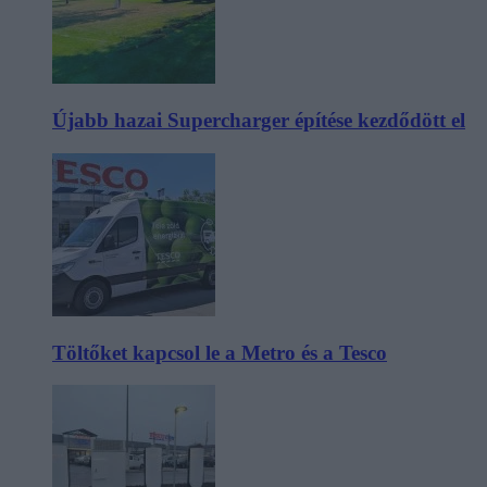
Újabb hazai Supercharger építése kezdődött el
Töltőket kapcsol le a Metro és a Tesco