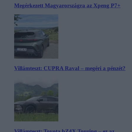
Megérkezett Magyarországra az Xpeng P7+
Villámteszt: CUPRA Raval – megéri a pénzét?
Villámteszt: Toyota bZ4X Touring – ez az,