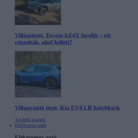
Villámteszt: Toyota bZ4X facelift – ott
csiszolták, ahol kellett?
Villanyautó teszt: Kia EV4 LR hatchback
További tesztek
Elektromos autó
Elektromos autó