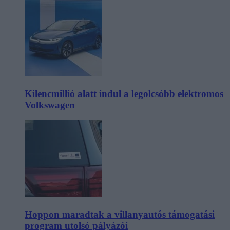
Kilencmillió alatt indul a legolcsóbb elektromos
Volkswagen
Hoppon maradtak a villanyautós támogatási
program utolsó pályázói