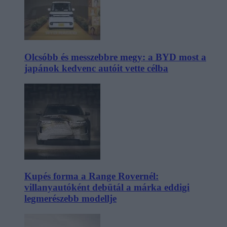
Olcsóbb és messzebbre megy: a BYD most a
japánok kedvenc autóit vette célba
Kupés forma a Range Rovernél:
villanyautóként debütál a márka eddigi
legmerészebb modellje