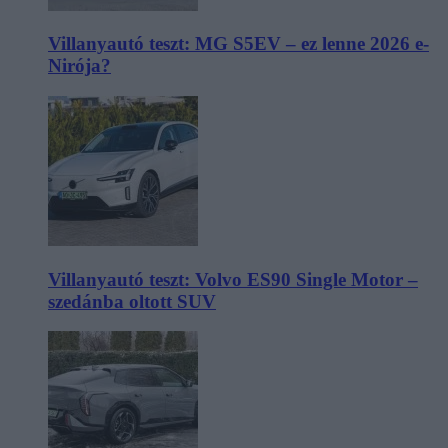
Villanyautó teszt: MG S5EV – ez lenne 2026 e-
Nirója?
Villanyautó teszt: Volvo ES90 Single Motor –
szedánba oltott SUV