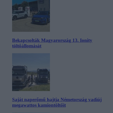
Bekapcsolták Magyarország 13. Ionity
töltőállomását
Saját naperőmű hajtja Németország vadiúj
megawattos kamiontöltőit