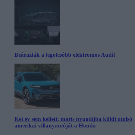
Beárazták a legolcsóbb elektromos Audit
Két év sem kellett: máris nyugdíjba küldi utolsó
amerikai villanyautóját a Honda