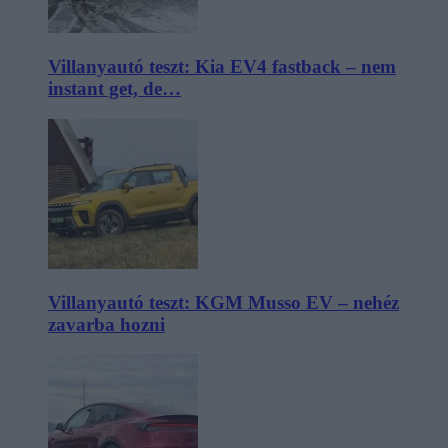
Villanyautó teszt: Kia EV4 fastback – nem
instant get, de…
Villanyautó teszt: KGM Musso EV – nehéz
zavarba hozni