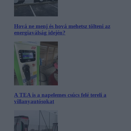
Hová ne menj és hová mehetsz tölteni az
energiaválság idején?
A TEA is a napelemes csúcs felé tereli a
villanyautósokat