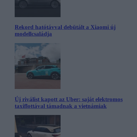
Rekord hatótávval debütált a Xiaomi új
modellcsaládja
Új riválist kapott az Uber: saját elektromos
taxiflottával támadnak a vietnámiak