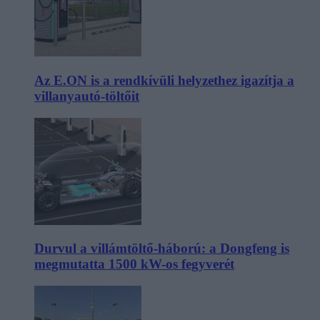
Az E.ON is a rendkívüli helyzethez igazítja a
villanyautó-töltőit
Durvul a villámtöltő-háború: a Dongfeng is
megmutatta 1500 kW-os fegyverét