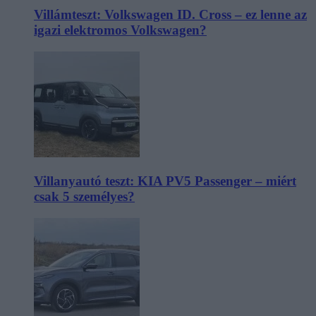
Villámteszt: Volkswagen ID. Cross – ez lenne az
igazi elektromos Volkswagen?
Villanyautó teszt: KIA PV5 Passenger – miért
csak 5 személyes?