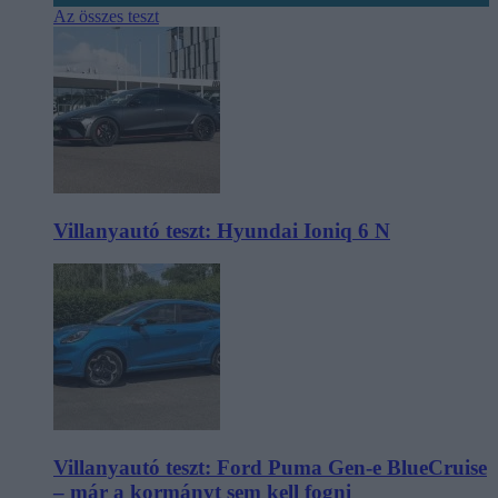
Az összes teszt
Villanyautó teszt: Hyundai Ioniq 6 N
Villanyautó teszt: Ford Puma Gen-e BlueCruise
– már a kormányt sem kell fogni