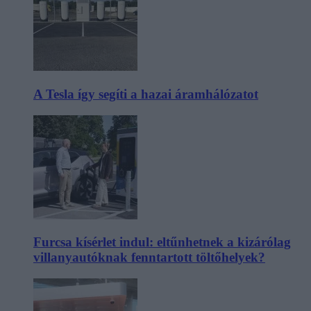
A Tesla így segíti a hazai áramhálózatot
Furcsa kísérlet indul: eltűnhetnek a kizárólag
villanyautóknak fenntartott töltőhelyek?