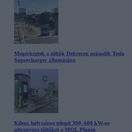
Megérkeztek a töltők Debrecen második Tesla
Supercharger állomására
Kilenc helyszínre telepít 300–600 kW-os
ultragyors töltőket a MOL Plugee