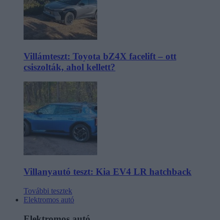
Villámteszt: Toyota bZ4X facelift – ott
csiszolták, ahol kellett?
Villanyautó teszt: Kia EV4 LR hatchback
További tesztek
Elektromos autó
Elektromos autó