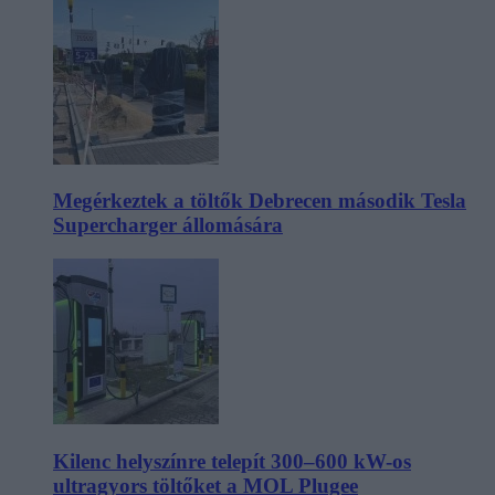
Megérkeztek a töltők Debrecen második Tesla
Supercharger állomására
Kilenc helyszínre telepít 300–600 kW-os
ultragyors töltőket a MOL Plugee