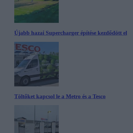
Újabb hazai Supercharger építése kezdődött el
Töltőket kapcsol le a Metro és a Tesco