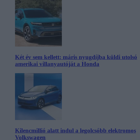
Két év sem kellett: máris nyugdíjba küldi utolsó
amerikai villanyautóját a Honda
Kilencmillió alatt indul a legolcsóbb elektromos
Volkswagen