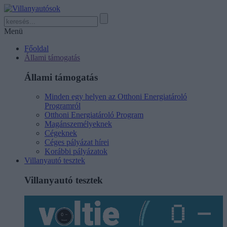
Menü
Főoldal
Állami támogatás
Állami támogatás
Minden egy helyen az Otthoni Energiatároló
Programról
Otthoni Energiatároló Program
Magánszemélyeknek
Cégeknek
Céges pályázat hírei
Korábbi pályázatok
Villanyautó tesztek
Villanyautó tesztek