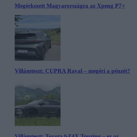
Megérkezett Magyarországra az Xpeng P7+
Villámteszt: CUPRA Raval – megéri a pénzét?
Villámteszt: Toyota bZ4X Touring – ez az,