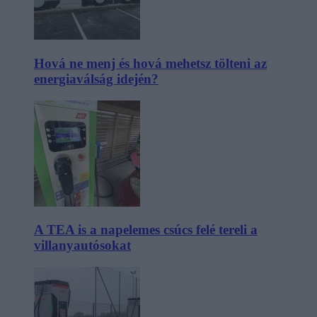
Hová ne menj és hová mehetsz tölteni az
energiaválság idején?
A TEA is a napelemes csúcs felé tereli a
villanyautósokat