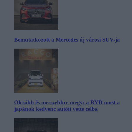
Bemutatkozott a Mercedes új városi SUV-ja
Olcsóbb és messzebbre megy: a BYD most a
japánok kedvenc autóit vette célba