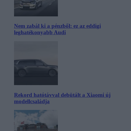
Nem zabál ki a pénzből: ez az eddigi
leghatékonyabb Audi
Rekord hatótávval debütált a Xiaomi új
modellcsaládja