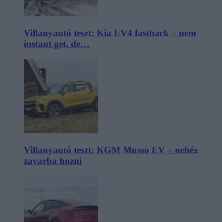
Villanyautó teszt: Kia EV4 fastback – nem
instant get, de…
Villanyautó teszt: KGM Musso EV – nehéz
zavarba hozni