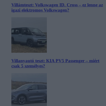
Villámteszt: Volkswagen ID. Cross – ez lenne az
igazi elektromos Volkswagen?
Villanyautó teszt: KIA PV5 Passenger – miért
csak 5 személyes?