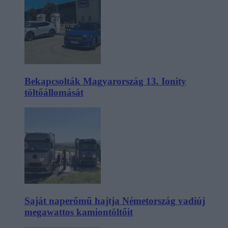
Bekapcsolták Magyarország 13. Ionity
töltőállomását
Saját naperőmű hajtja Németország vadiúj
megawattos kamiontöltőit