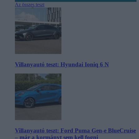
Az összes teszt
Villanyautó teszt: Hyundai Ioniq 6 N
Villanyautó teszt: Ford Puma Gen-e BlueCruise
– már a kormányt sem kell fogni