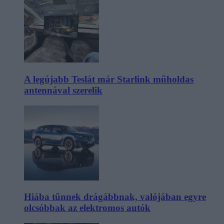
A legújabb Teslát már Starlink műholdas
antennával szerelik
Hiába tűnnek drágábbnak, valójában egyre
olcsóbbak az elektromos autók