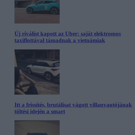
Új riválist kapott az Uber: saját elektromos
taxiflottával támadnak a vietnámiak
Itt a frissítés, brutálisat vágott villanyautójának
töltési idején a smart