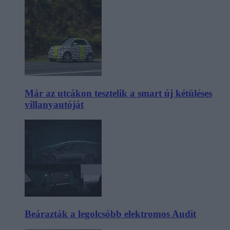
Már az utcákon tesztelik a smart új kétüléses
villanyautóját
Beárazták a legolcsóbb elektromos Audit