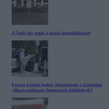
A Tesla így segíti a hazai áramhálózatot
Furcsa kísérlet indul: eltűnhetnek a kizárólag
villanyautóknak fenntartott töltőhelyek?