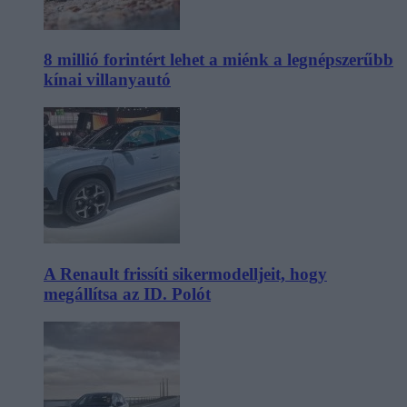
8 millió forintért lehet a miénk a legnépszerűbb
kínai villanyautó
A Renault frissíti sikermodelljeit, hogy
megállítsa az ID. Polót