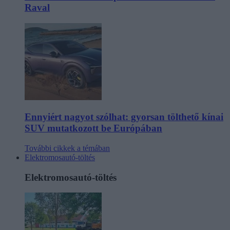
Raval
Ennyiért nagyot szólhat: gyorsan tölthető kínai
SUV mutatkozott be Európában
További cikkek a témában
Elektromosautó-töltés
Elektromosautó-töltés