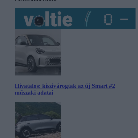
Hivatalos: kiszivárogtak az új Smart #2
műszaki adatai