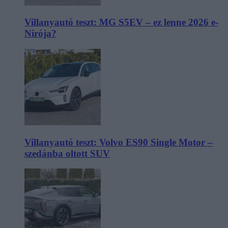
Villanyautó teszt: MG S5EV – ez lenne 2026 e-
Nirója?
Villanyautó teszt: Volvo ES90 Single Motor –
szedánba oltott SUV