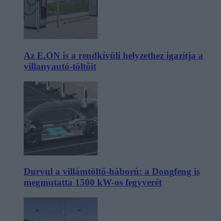
Az E.ON is a rendkívüli helyzethez igazítja a
villanyautó-töltőit
Durvul a villámtöltő-háború: a Dongfeng is
megmutatta 1500 kW-os fegyverét