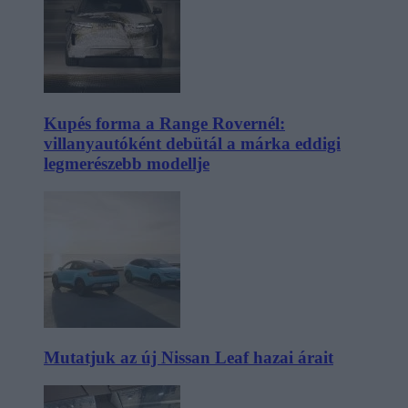
Kupés forma a Range Rovernél:
villanyautóként debütál a márka eddigi
legmerészebb modellje
Mutatjuk az új Nissan Leaf hazai árait