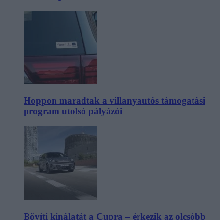
Hoppon maradtak a villanyautós támogatási
program utolsó pályázói
Bővíti kínálatát a Cupra – érkezik az olcsóbb