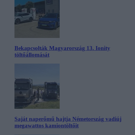
Bekapcsolták Magyarország 13. Ionity
töltőállomását
Saját naperőmű hajtja Németország vadiúj
megawattos kamiontöltőit