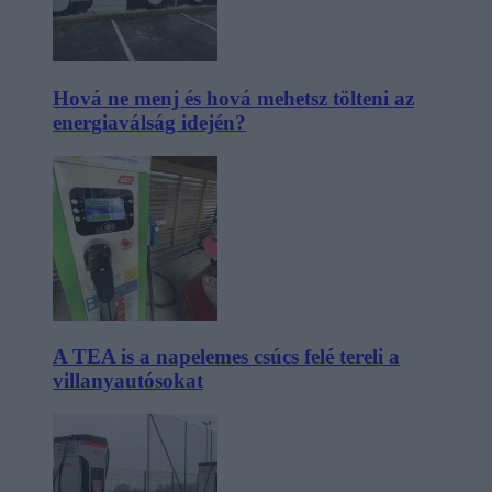
Hová ne menj és hová mehetsz tölteni az
energiaválság idején?
A TEA is a napelemes csúcs felé tereli a
villanyautósokat