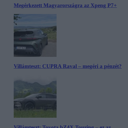
Megérkezett Magyarországra az Xpeng P7+
Villámteszt: CUPRA Raval – megéri a pénzét?
Villámteszt: Toyota bZ4X Touring – ez az,