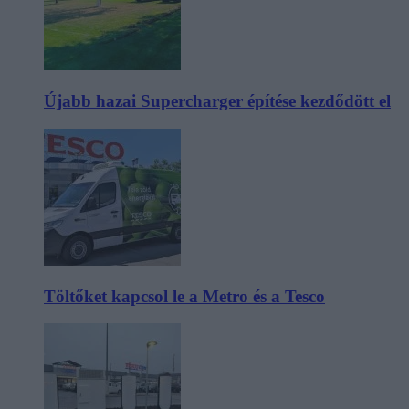
Újabb hazai Supercharger építése kezdődött el
Töltőket kapcsol le a Metro és a Tesco