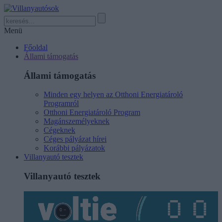
Menü
Főoldal
Állami támogatás
Állami támogatás
Minden egy helyen az Otthoni Energiatároló
Programról
Otthoni Energiatároló Program
Magánszemélyeknek
Cégeknek
Céges pályázat hírei
Korábbi pályázatok
Villanyautó tesztek
Villanyautó tesztek