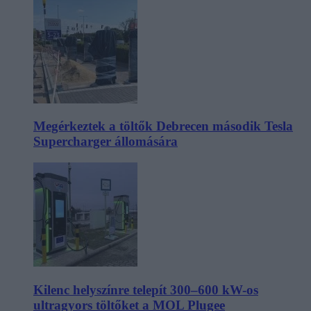
Megérkeztek a töltők Debrecen második Tesla
Supercharger állomására
Kilenc helyszínre telepít 300–600 kW-os
ultragyors töltőket a MOL Plugee