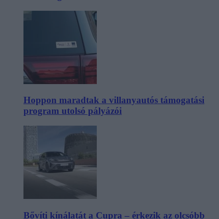
Hoppon maradtak a villanyautós támogatási
program utolsó pályázói
Bővíti kínálatát a Cupra – érkezik az olcsóbb