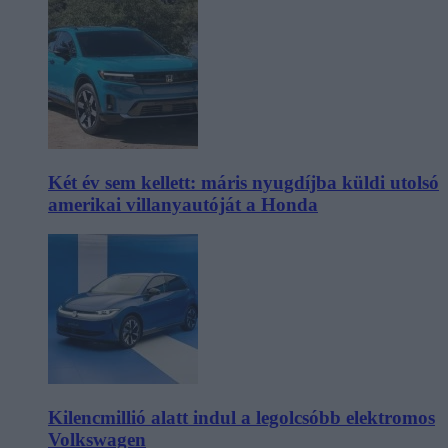
Két év sem kellett: máris nyugdíjba küldi utolsó
amerikai villanyautóját a Honda
Kilencmillió alatt indul a legolcsóbb elektromos
Volkswagen