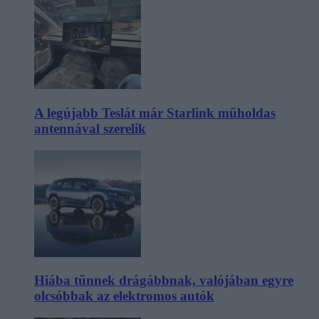
A legújabb Teslát már Starlink műholdas
antennával szerelik
Hiába tűnnek drágábbnak, valójában egyre
olcsóbbak az elektromos autók