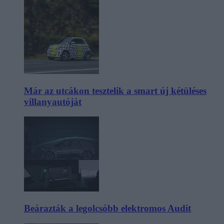
Már az utcákon tesztelik a smart új kétüléses
villanyautóját
Beárazták a legolcsóbb elektromos Audit