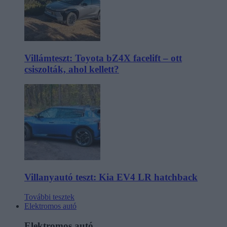
Villámteszt: Toyota bZ4X facelift – ott
csiszolták, ahol kellett?
Villanyautó teszt: Kia EV4 LR hatchback
További tesztek
Elektromos autó
Elektromos autó