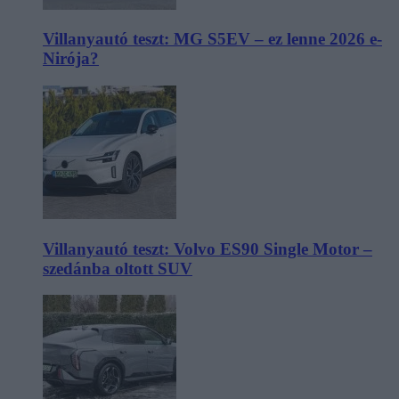
Villanyautó teszt: MG S5EV – ez lenne 2026 e-
Nirója?
Villanyautó teszt: Volvo ES90 Single Motor –
szedánba oltott SUV