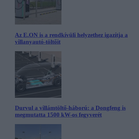
Az E.ON is a rendkívüli helyzethez igazítja a
villanyautó-töltőit
Durvul a villámtöltő-háború: a Dongfeng is
megmutatta 1500 kW-os fegyverét