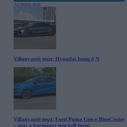
Az összes teszt
Villanyautó teszt: Hyundai Ioniq 6 N
Villanyautó teszt: Ford Puma Gen-e BlueCruise
– már a kormányt sem kell fogni