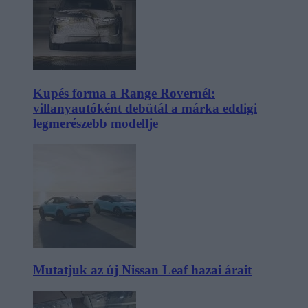
Kupés forma a Range Rovernél:
villanyautóként debütál a márka eddigi
legmerészebb modellje
Mutatjuk az új Nissan Leaf hazai árait