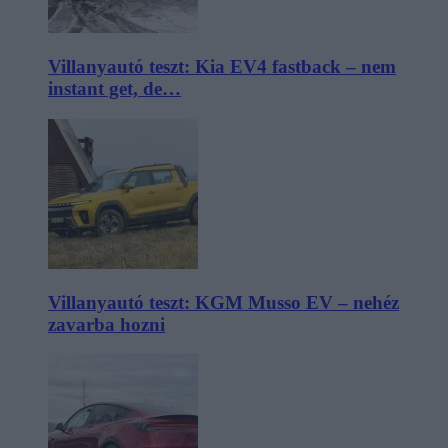
Villanyautó teszt: Kia EV4 fastback – nem
instant get, de…
Villanyautó teszt: KGM Musso EV – nehéz
zavarba hozni