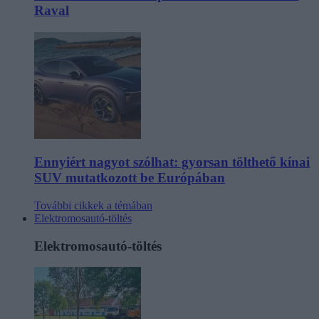
Raval
Ennyiért nagyot szólhat: gyorsan tölthető kínai
SUV mutatkozott be Európában
További cikkek a témában
Elektromosautó-töltés
Elektromosautó-töltés