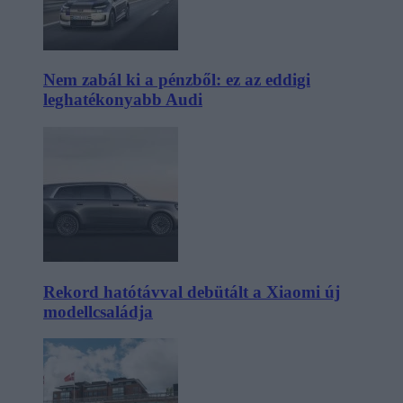
Nem zabál ki a pénzből: ez az eddigi
leghatékonyabb Audi
Rekord hatótávval debütált a Xiaomi új
modellcsaládja