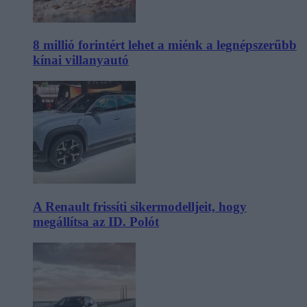
8 millió forintért lehet a miénk a legnépszerűbb
kínai villanyautó
A Renault frissíti sikermodelljeit, hogy
megállítsa az ID. Polót