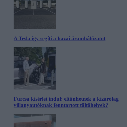
A Tesla így segíti a hazai áramhálózatot
Furcsa kísérlet indul: eltűnhetnek a kizárólag
villanyautóknak fenntartott töltőhelyek?