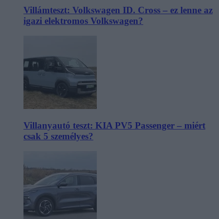
Villámteszt: Volkswagen ID. Cross – ez lenne az
igazi elektromos Volkswagen?
Villanyautó teszt: KIA PV5 Passenger – miért
csak 5 személyes?