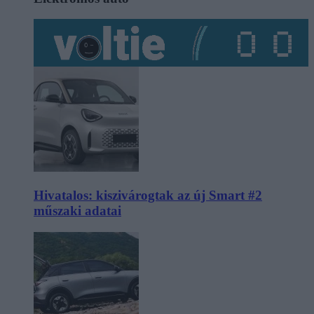
Hivatalos: kiszivárogtak az új Smart #2
műszaki adatai