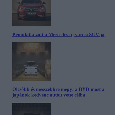
Bemutatkozott a Mercedes új városi SUV-ja
Olcsóbb és messzebbre megy: a BYD most a
japánok kedvenc autóit vette célba