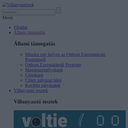
Menü
Főoldal
Állami támogatás
Állami támogatás
Minden egy helyen az Otthoni Energiatároló
Programról
Otthoni Energiatároló Program
Magánszemélyeknek
Cégeknek
Céges pályázat hírei
Korábbi pályázatok
Villanyautó tesztek
Villanyautó tesztek