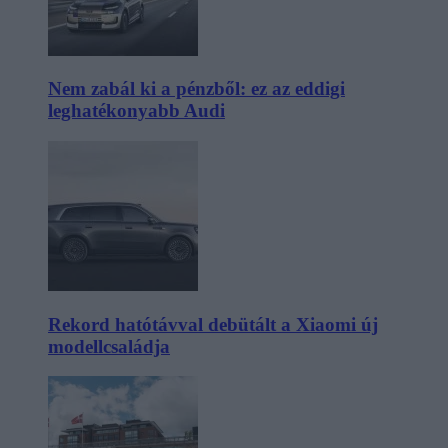
Nem zabál ki a pénzből: ez az eddigi
leghatékonyabb Audi
Rekord hatótávval debütált a Xiaomi új
modellcsaládja