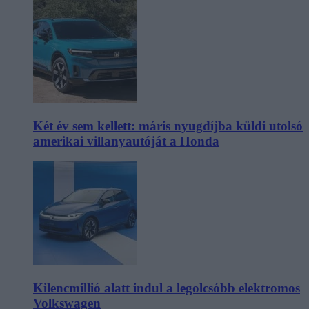
Két év sem kellett: máris nyugdíjba küldi utolsó
amerikai villanyautóját a Honda
Kilencmillió alatt indul a legolcsóbb elektromos
Volkswagen