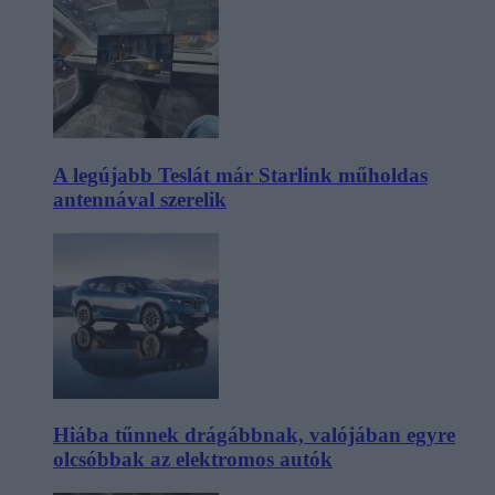
A legújabb Teslát már Starlink műholdas
antennával szerelik
Hiába tűnnek drágábbnak, valójában egyre
olcsóbbak az elektromos autók