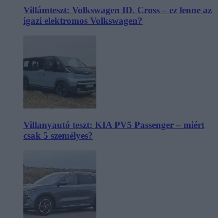
Villámteszt: Volkswagen ID. Cross – ez lenne az
igazi elektromos Volkswagen?
Villanyautó teszt: KIA PV5 Passenger – miért
csak 5 személyes?