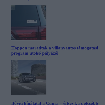
Hoppon maradtak a villanyautós támogatási
program utolsó pályázói
Bővíti kínálatát a Cupra – érkezik az olcsóbb