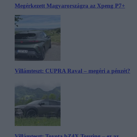
Megérkezett Magyarországra az Xpeng P7+
Villámteszt: CUPRA Raval – megéri a pénzét?
Villámteszt: Toyota bZ4X Touring – ez az,