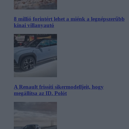
8 millió forintért lehet a miénk a legnépszerűbb
kínai villanyautó
A Renault frissíti sikermodelljeit, hogy
megállítsa az ID. Polót