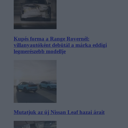
Kupés forma a Range Rovernél:
villanyautóként debütál a márka eddigi
legmerészebb modellje
Mutatjuk az új Nissan Leaf hazai árait