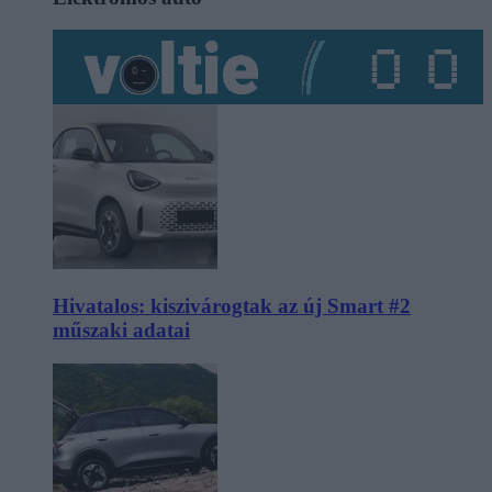
Hivatalos: kiszivárogtak az új Smart #2
műszaki adatai