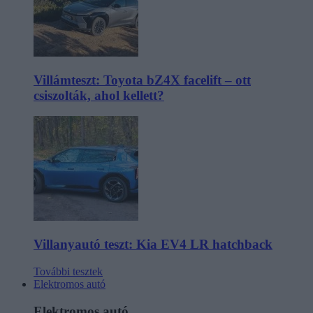
Villámteszt: Toyota bZ4X facelift – ott
csiszolták, ahol kellett?
Villanyautó teszt: Kia EV4 LR hatchback
További tesztek
Elektromos autó
Elektromos autó