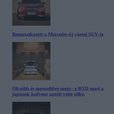
Bemutatkozott a Mercedes új városi SUV-ja
Olcsóbb és messzebbre megy: a BYD most a
japánok kedvenc autóit vette célba