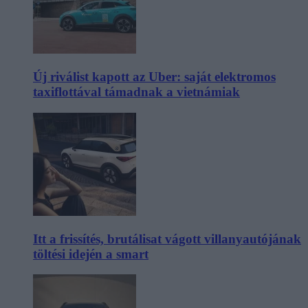
Új riválist kapott az Uber: saját elektromos
taxiflottával támadnak a vietnámiak
Itt a frissítés, brutálisat vágott villanyautójának
töltési idején a smart