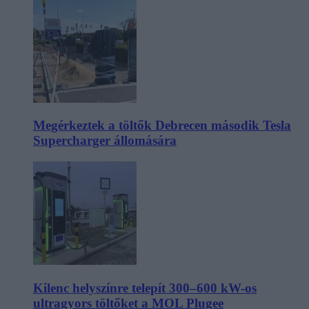
Megérkeztek a töltők Debrecen második Tesla
Supercharger állomására
Kilenc helyszínre telepít 300–600 kW-os
ultragyors töltőket a MOL Plugee