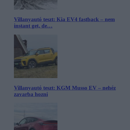
Villanyautó teszt: Kia EV4 fastback – nem
instant get, de…
Villanyautó teszt: KGM Musso EV – nehéz
zavarba hozni