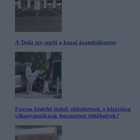
A Tesla így segíti a hazai áramhálózatot
Furcsa kísérlet indul: eltűnhetnek a kizárólag
villanyautóknak fenntartott töltőhelyek?