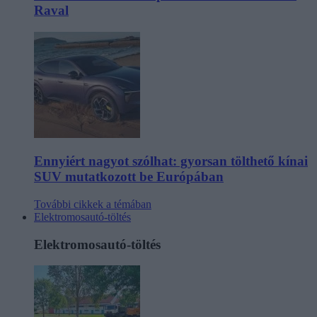
Raval
Ennyiért nagyot szólhat: gyorsan tölthető kínai
SUV mutatkozott be Európában
További cikkek a témában
Elektromosautó-töltés
Elektromosautó-töltés