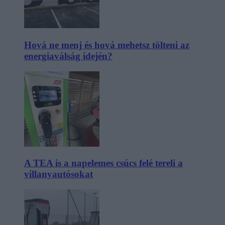
Hová ne menj és hová mehetsz tölteni az
energiaválság idején?
A TEA is a napelemes csúcs felé tereli a
villanyautósokat