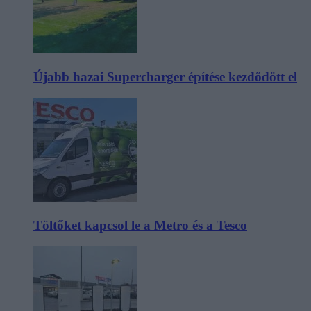
Újabb hazai Supercharger építése kezdődött el
Töltőket kapcsol le a Metro és a Tesco