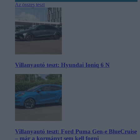
Az összes teszt
Villanyautó teszt: Hyundai Ioniq 6 N
Villanyautó teszt: Ford Puma Gen-e BlueCruise
– már a kormányt sem kell fogni