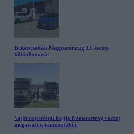
Bekapcsolták Magyarország 13. Ionity
töltőállomását
Saját naperőmű hajtja Németország vadiúj
megawattos kamiontöltőit