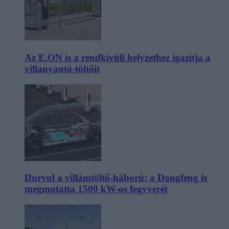
Az E.ON is a rendkívüli helyzethez igazítja a
villanyautó-töltőit
Durvul a villámtöltő-háború: a Dongfeng is
megmutatta 1500 kW-os fegyverét