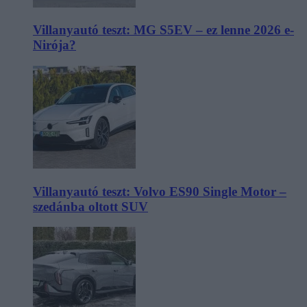
Villanyautó teszt: MG S5EV – ez lenne 2026 e-
Nirója?
Villanyautó teszt: Volvo ES90 Single Motor –
szedánba oltott SUV