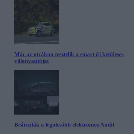
Már az utcákon tesztelik a smart új kétüléses
villanyautóját
Beárazták a legolcsóbb elektromos Audit