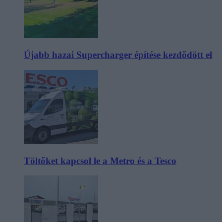
Újabb hazai Supercharger építése kezdődött el
Töltőket kapcsol le a Metro és a Tesco