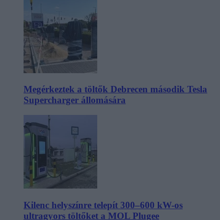
Megérkeztek a töltők Debrecen második Tesla
Supercharger állomására
Kilenc helyszínre telepít 300–600 kW-os
ultragyors töltőket a MOL Plugee