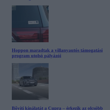
Hoppon maradtak a villanyautós támogatási
program utolsó pályázói
Bővíti kínálatát a Cupra – érkezik az olcsóbb