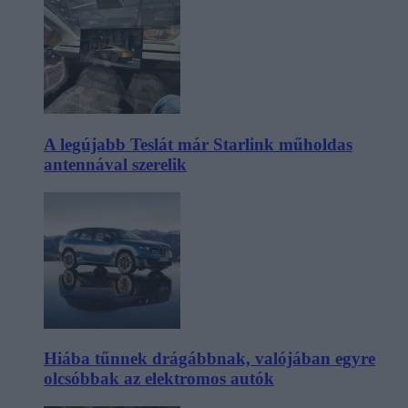
A legújabb Teslát már Starlink műholdas
antennával szerelik
Hiába tűnnek drágábbnak, valójában egyre
olcsóbbak az elektromos autók