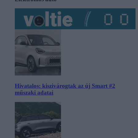
Hivatalos: kiszivárogtak az új Smart #2
műszaki adatai