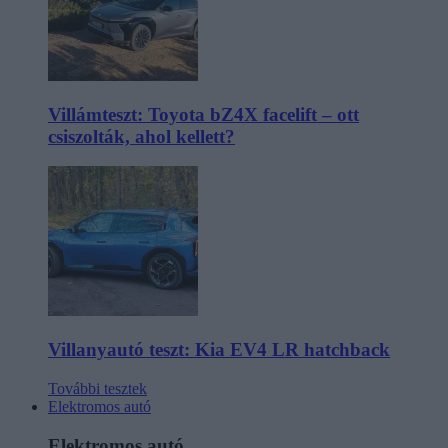
Villámteszt: Toyota bZ4X facelift – ott
csiszolták, ahol kellett?
Villanyautó teszt: Kia EV4 LR hatchback
További tesztek
Elektromos autó
Elektromos autó