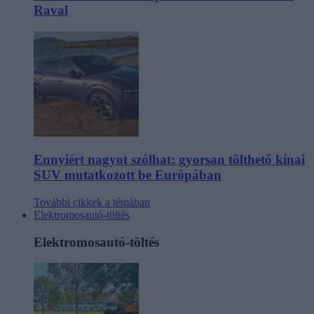
Raval
Ennyiért nagyot szólhat: gyorsan tölthető kínai
SUV mutatkozott be Európában
További cikkek a témában
Elektromosautó-töltés
Elektromosautó-töltés