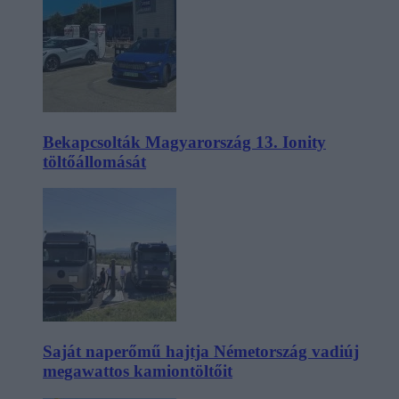
Bekapcsolták Magyarország 13. Ionity
töltőállomását
Saját naperőmű hajtja Németország vadiúj
megawattos kamiontöltőit