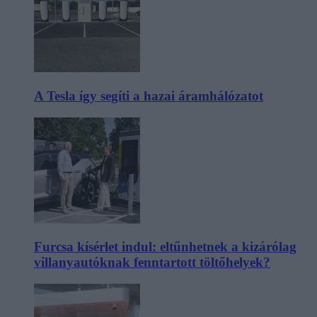
A Tesla így segíti a hazai áramhálózatot
Furcsa kísérlet indul: eltűnhetnek a kizárólag
villanyautóknak fenntartott töltőhelyek?