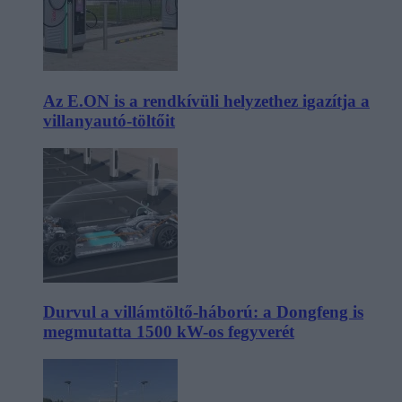
Az E.ON is a rendkívüli helyzethez igazítja a
villanyautó-töltőit
Durvul a villámtöltő-háború: a Dongfeng is
megmutatta 1500 kW-os fegyverét