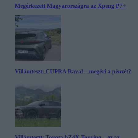
Megérkezett Magyarországra az Xpeng P7+
Villámteszt: CUPRA Raval – megéri a pénzét?
Villámteszt: Toyota bZ4X Touring – ez az,