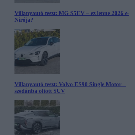
Villanyautó teszt: MG S5EV – ez lenne 2026 e-
Nirója?
Villanyautó teszt: Volvo ES90 Single Motor –
szedánba oltott SUV