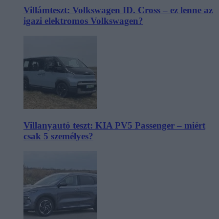
Villámteszt: Volkswagen ID. Cross – ez lenne az
igazi elektromos Volkswagen?
Villanyautó teszt: KIA PV5 Passenger – miért
csak 5 személyes?