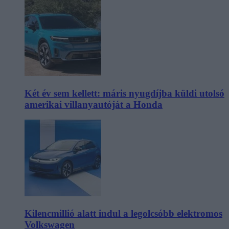
Két év sem kellett: máris nyugdíjba küldi utolsó
amerikai villanyautóját a Honda
Kilencmillió alatt indul a legolcsóbb elektromos
Volkswagen