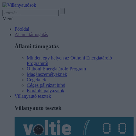
Menü
Főoldal
Állami támogatás
Állami támogatás
Minden egy helyen az Otthoni Energiatároló
Programról
Otthoni Energiatároló Program
Magánszemélyeknek
Cégeknek
Céges pályázat hírei
Korábbi pályázatok
Villanyautó tesztek
Villanyautó tesztek