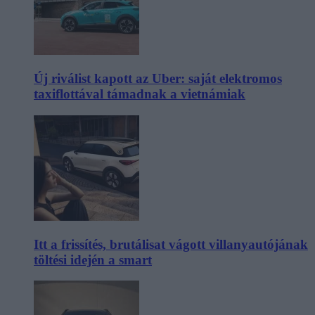
Új riválist kapott az Uber: saját elektromos
taxiflottával támadnak a vietnámiak
Itt a frissítés, brutálisat vágott villanyautójának
töltési idején a smart