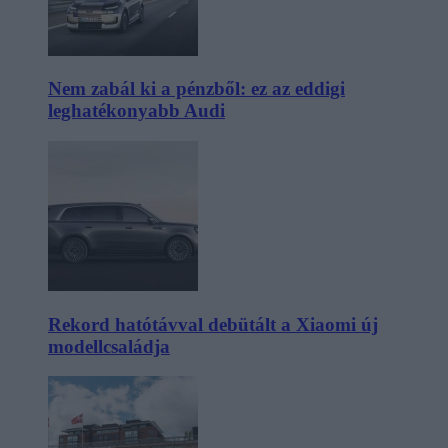
Nem zabál ki a pénzből: ez az eddigi
leghatékonyabb Audi
Rekord hatótávval debütált a Xiaomi új
modellcsaládja