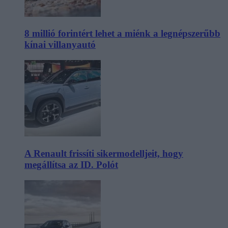
8 millió forintért lehet a miénk a legnépszerűbb
kínai villanyautó
A Renault frissíti sikermodelljeit, hogy
megállítsa az ID. Polót