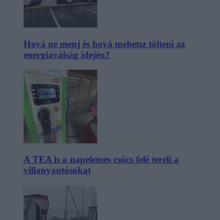
Hová ne menj és hová mehetsz tölteni az
energiaválság idején?
A TEA is a napelemes csúcs felé tereli a
villanyautósokat