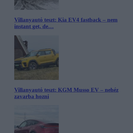
Villanyautó teszt: Kia EV4 fastback – nem
instant get, de…
Villanyautó teszt: KGM Musso EV – nehéz
zavarba hozni