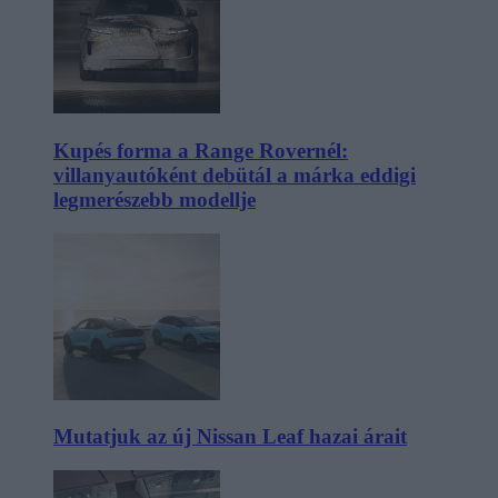
Kupés forma a Range Rovernél:
villanyautóként debütál a márka eddigi
legmerészebb modellje
Mutatjuk az új Nissan Leaf hazai árait