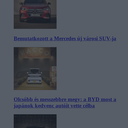
Bemutatkozott a Mercedes új városi SUV-ja
Olcsóbb és messzebbre megy: a BYD most a
japánok kedvenc autóit vette célba