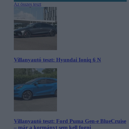
Az összes teszt
Villanyautó teszt: Hyundai Ioniq 6 N
Villanyautó teszt: Ford Puma Gen-e BlueCruise
– már a kormányt sem kell fogni