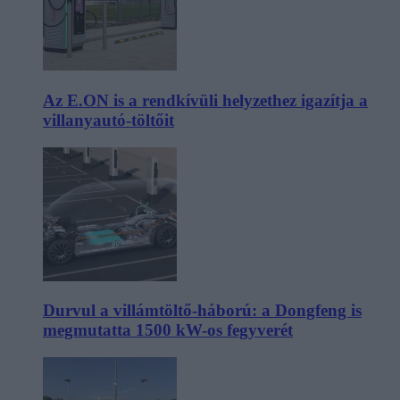
Az E.ON is a rendkívüli helyzethez igazítja a
villanyautó-töltőit
Durvul a villámtöltő-háború: a Dongfeng is
megmutatta 1500 kW-os fegyverét