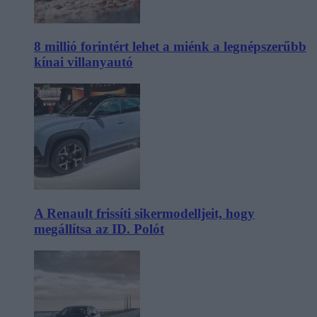
8 millió forintért lehet a miénk a legnépszerűbb
kínai villanyautó
A Renault frissíti sikermodelljeit, hogy
megállítsa az ID. Polót