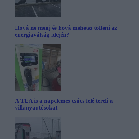
Hová ne menj és hová mehetsz tölteni az
energiaválság idején?
A TEA is a napelemes csúcs felé tereli a
villanyautósokat