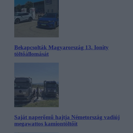
Bekapcsolták Magyarország 13. Ionity
töltőállomását
Saját naperőmű hajtja Németország vadiúj
megawattos kamiontöltőit