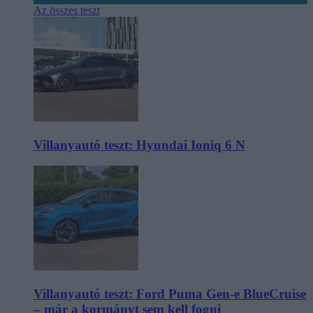
Az összes teszt
Villanyautó teszt: Hyundai Ioniq 6 N
Villanyautó teszt: Ford Puma Gen-e BlueCruise
– már a kormányt sem kell fogni