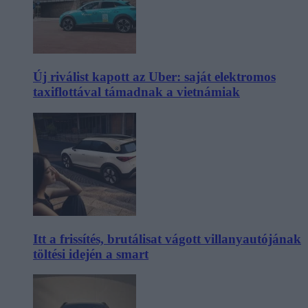
Új riválist kapott az Uber: saját elektromos
taxiflottával támadnak a vietnámiak
Itt a frissítés, brutálisat vágott villanyautójának
töltési idején a smart