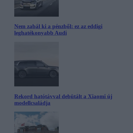
Nem zabál ki a pénzből: ez az eddigi
leghatékonyabb Audi
Rekord hatótávval debütált a Xiaomi új
modellcsaládja