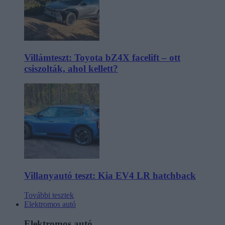
Villámteszt: Toyota bZ4X facelift – ott
csiszolták, ahol kellett?
Villanyautó teszt: Kia EV4 LR hatchback
További tesztek
Elektromos autó
Elektromos autó