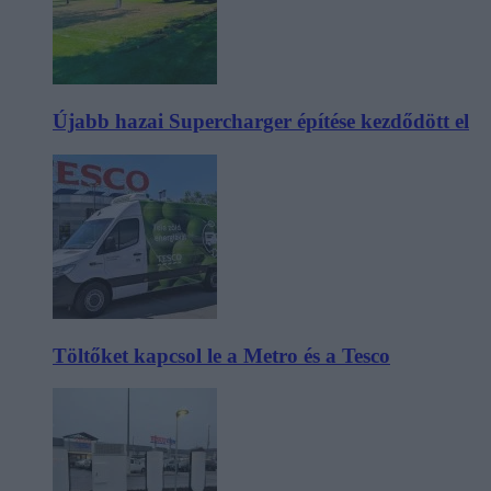
Újabb hazai Supercharger építése kezdődött el
Töltőket kapcsol le a Metro és a Tesco