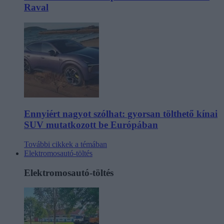
Raval
Ennyiért nagyot szólhat: gyorsan tölthető kínai
SUV mutatkozott be Európában
További cikkek a témában
Elektromosautó-töltés
Elektromosautó-töltés