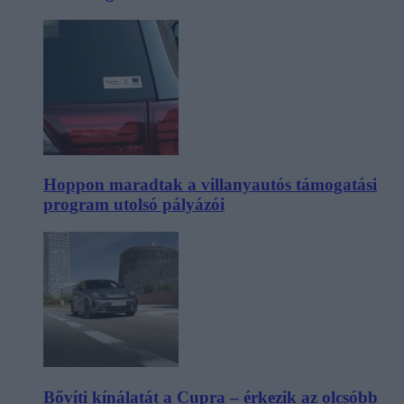
Hoppon maradtak a villanyautós támogatási
program utolsó pályázói
Bővíti kínálatát a Cupra – érkezik az olcsóbb