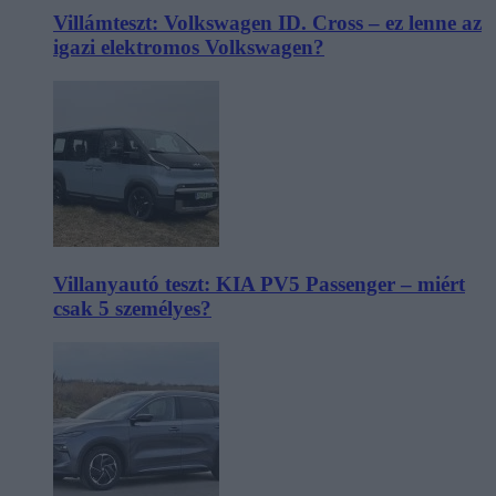
Villámteszt: Volkswagen ID. Cross – ez lenne az
igazi elektromos Volkswagen?
Villanyautó teszt: KIA PV5 Passenger – miért
csak 5 személyes?