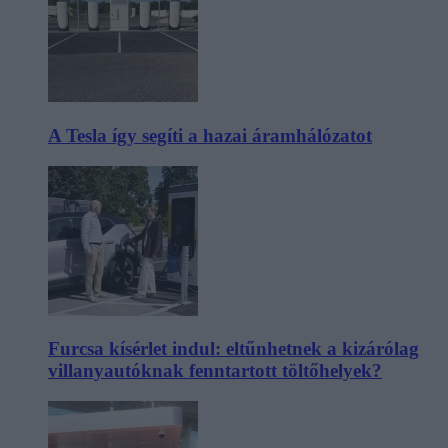
A Tesla így segíti a hazai áramhálózatot
Furcsa kísérlet indul: eltűnhetnek a kizárólag
villanyautóknak fenntartott töltőhelyek?