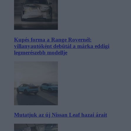
Kupés forma a Range Rovernél:
villanyautóként debütál a márka eddigi
legmerészebb modellje
Mutatjuk az új Nissan Leaf hazai árait