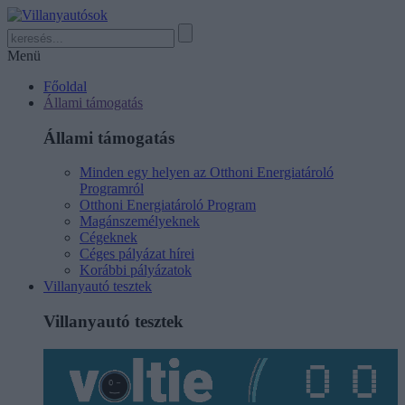
Menü
Főoldal
Állami támogatás
Állami támogatás
Minden egy helyen az Otthoni Energiatároló
Programról
Otthoni Energiatároló Program
Magánszemélyeknek
Cégeknek
Céges pályázat hírei
Korábbi pályázatok
Villanyautó tesztek
Villanyautó tesztek