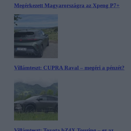
Megérkezett Magyarországra az Xpeng P7+
Villámteszt: CUPRA Raval – megéri a pénzét?
Villámteszt: Toyota bZ4X Touring – ez az,