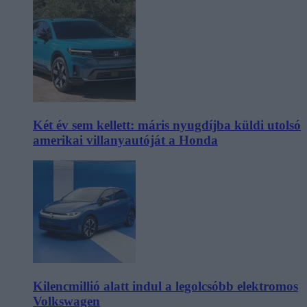
Két év sem kellett: máris nyugdíjba küldi utolsó
amerikai villanyautóját a Honda
Kilencmillió alatt indul a legolcsóbb elektromos
Volkswagen