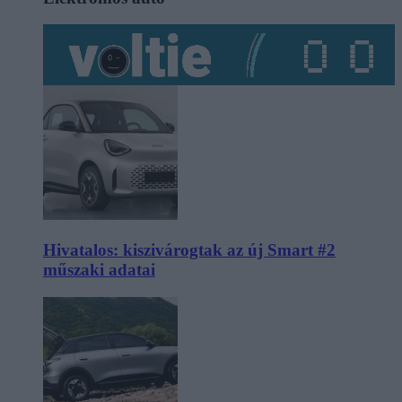
Hivatalos: kiszivárogtak az új Smart #2
műszaki adatai