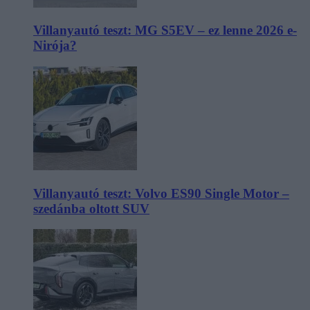
Villanyautó teszt: MG S5EV – ez lenne 2026 e-
Nirója?
Villanyautó teszt: Volvo ES90 Single Motor –
szedánba oltott SUV