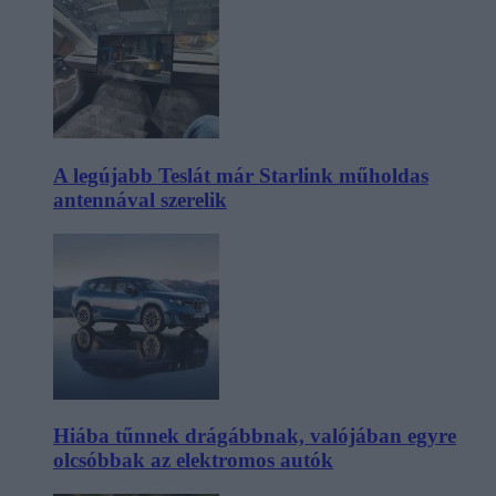
A legújabb Teslát már Starlink műholdas
antennával szerelik
Hiába tűnnek drágábbnak, valójában egyre
olcsóbbak az elektromos autók