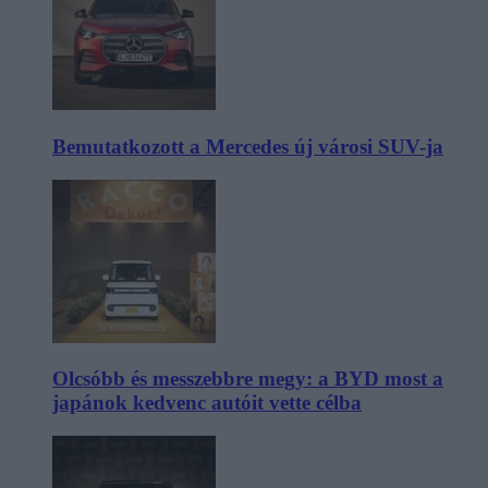
Bemutatkozott a Mercedes új városi SUV-ja
Olcsóbb és messzebbre megy: a BYD most a
japánok kedvenc autóit vette célba