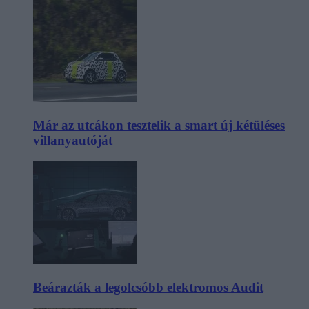
Már az utcákon tesztelik a smart új kétüléses
villanyautóját
Beárazták a legolcsóbb elektromos Audit