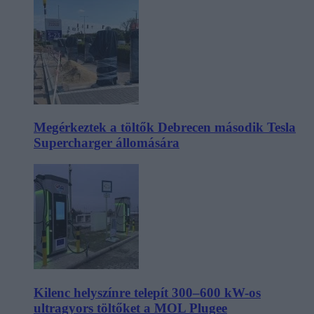
Megérkeztek a töltők Debrecen második Tesla
Supercharger állomására
Kilenc helyszínre telepít 300–600 kW-os
ultragyors töltőket a MOL Plugee